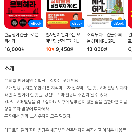
월급쟁이 건물주로 은
빌사남이 알려주는 꼬
소액 투자로 건물주 되
월
퇴하라
마빌딩 실전 투자 가이
는 경매 NPL GPL
프
드
16,000
10
9,450
13,000
6
%
원
원
원
소개
은퇴 후 안정적인 수익을 보장하는 꼬마 빌딩.
꼬마 빌딩 투자를 위한 기본 지식과 투자 전략의 모든 것, 꼬마 빌딩 투자자
라면 꼭 알아야 할 것들, 당신도 꼬마 빌딩의 주인이 될 수 있다!
<나도 꼬마 빌딩을 갖고 싶다!> 노후에 남부럽지 않은 삶을 원한다면 지금
당장 꼬마 빌딩에 투자하라.
투자에서 관리, 노하우까지 모두 담았다.
아파트와 달리 꼬마 빌딩은 세금부터 건축법까지 복잡하고 어려운 내용들