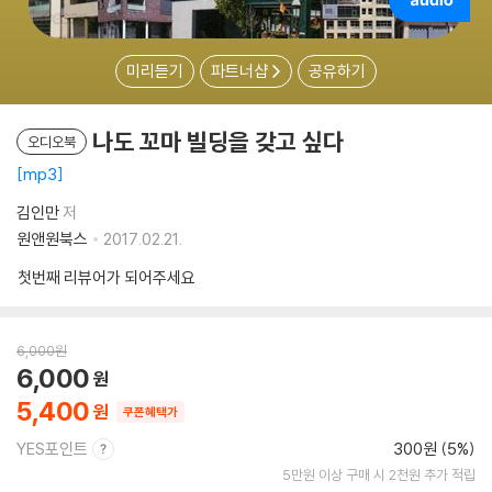
미리듣기
파트너샵
공유하기
나도 꼬마 빌딩을 갖고 싶다
오디오북
mp3
김인만
저
원앤원북스
2017.02.21.
첫번째 리뷰어가 되어주세요
6,000
원
6,000
5,400
쿠폰혜택가
YES포인트
300원 (5%)
5만원 이상 구매 시 2천원 추가 적립