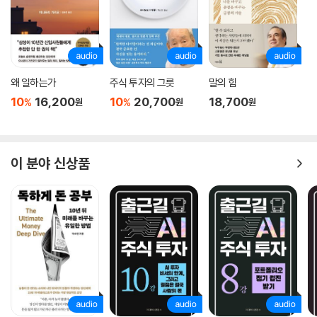
왜 일하는가
주식 투자의 그릇
말의 힘
10
16,200
10
20,700
18,700
%
%
원
원
원
이 분야 신상품