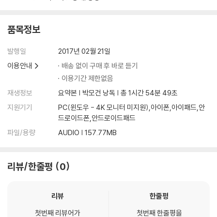
품목정보
발행일
2017년 02월 21일
이용안내
배송 없이 구매 후 바로 듣기
이용기간 제한없음
재생정보
요약본 | 박모건 낭독 | 총 1시간 54분 49초
지원기기
PC(윈도우 - 4K 모니터 미지원),아이폰,아이패드,안
드로이드폰,안드로이드패드
파일/용량
AUDIO | 157.77MB
리뷰/한줄평
0
리뷰
한줄평
첫번째 리뷰어가
첫번째 한줄평을