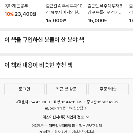
독하게 돈 공부
출근길 AI 주식 투자 10
출근길 AI 주식 투자 8
출
강 AI 투자 비서의 한계,
강 포트폴리오 정기 검
강
10
23,400
%
원
그리고 결정은 결국 사
진 받기
큰
15,000
15,000
1
원
원
람의 몫
쳐
이 책을 구입하신 분들이 산 분야 책
이 책과 내용이 비슷한 추천 책
로그인
최근 본 상품
주문/배송
고객센터 1544-3800
티켓 1544-6399
중고샵 1566-4295
eBook 1:1문의/채팅상담
예스이십사(주) 사업자 정보
이용약관
개인정보처리방침
청소년보호정책
PC버전
회사소개
거래처관계자께