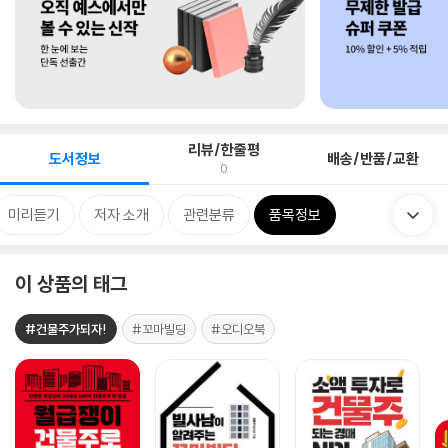
리뷰/한줄평
도서정보
배송/반품/교환
0
미리듣기
저자 소개
관련분류
품목정보
이 상품의 태그
#건물주가되자!
#꼬마빌딩
#오디오북