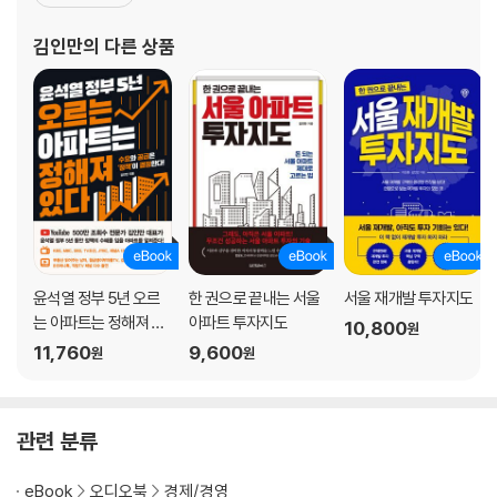
첩>, KBS<통합뉴스룸 ET, 더 라이브, 여유만만, 김제동 오늘밤>, S
BS<그것이 알고 싶다, 오 뉴스, 모닝와이드>, YTN, 연합뉴스, 대전
김인만
의 다른 상품
KBS<생생토론, 대세남>
윤석열 정부 5년 오르
한 권으로 끝내는 서울
서울 재개발 투자지도
는 아파트는 정해져 있
아파트 투자지도
10,800
원
다
11,760
9,600
원
원
관련 분류
eBook
오디오북
경제/경영