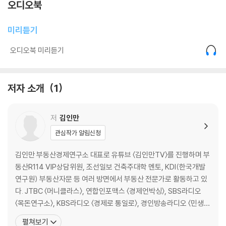
오디오북
미리듣기
오디오북 미리듣기
저자 소개
1
저
김인만
관심작가 알림신청
김인만 부동산경제연구소 대표로 유튜브 〈김인만TV〉를 진행하며 부
동산R114 VIP상담위원, 조선일보 건축주대학 멘토, KDI(한국개발
연구원) 부동산자문 등 여러 방면에서 부동산 전문가로 활동하고 있
다. JTBC 〈머니클라스〉, 연합인포맥스 〈경제언박싱〉, SBS라디오
〈목돈연구소〉, KBS라디오 〈경제로 통일로〉, 경인방송라디오 〈민생부
동산〉에 고정출연하고 있다. 또한 MBC <마리텔, 뉴스투데이, PD수
펼쳐보기