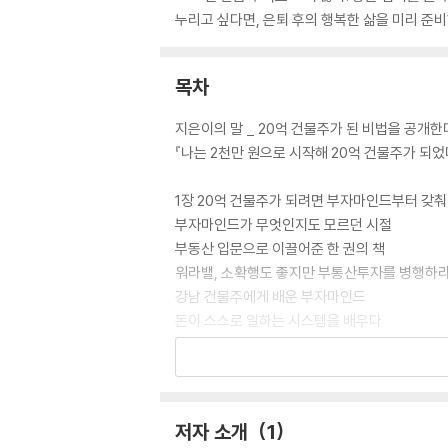
누리고 싶다면, 은퇴 후의 행복한 삶을 미리 준비
목차
지은이의 말 _ 20억 건물주가 된 비법을 공개한
『나는 2천만 원으로 시작해 20억 건물주가 되었
1장 20억 건물주가 되려면 부자마인드부터 갖
부자마인드가 무엇인지도 모르던 시절
부동산 입문으로 이끌어준 한 권의 책
워라밸, 소확행도 좋지만 부통산투자를 병행하
강남 건물주에게 배운 부자마인드
돈이 스스로 일하는 시스템을 배우다
노후대비 부동산투자는 30대부터 시작하라
2장 남들 다하는 부동산투자는 이제 끝났다
묻지마 갭투자의 실상을 제대로 알자
저자 소개
1
점포겸용 단독주택용지의 딜레마를 조심하라