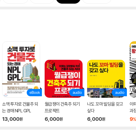
소액 투자로 건물주 되
월급쟁이 건축주 되기
나도 꼬마 빌딩을 갖고
아
는 경매 NPL GPL
프로젝트
싶다
과장
건
13,000
6,000
6,000
9
원
원
원