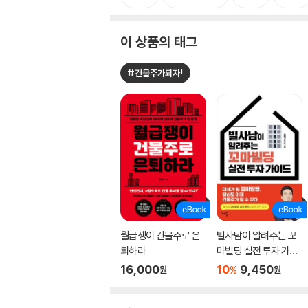
이 상품의 태그
#건물주가되자!
월급쟁이 건물주로 은
빌사남이 알려주는 꼬
퇴하라
마빌딩 실전 투자 가이
드
16,000
10
9,450
%
원
원