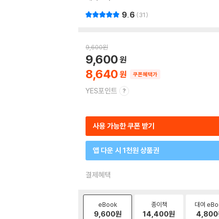
9.6
31
9,600
원
9,600
8,640
쿠폰혜택가
YES포인트
사용 가능한 쿠폰 받기
앱 다운 시 1천원 상품권
결제혜택
eBook
종이책
대여 eBo
9,600
원
14,400
원
4,800