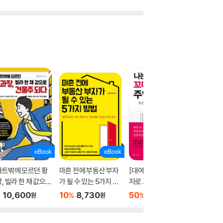
파트밖에 모르던 황
마흔 전에 부동산 부자
[대여] 나는 다가구투
[대여] 
, 빌라 한 채 값으로
가 될 수 있는 5가지 방
자로 꼬마빌딩 4채의
로 시작해
물주 되다
법
주인이 되었다
가 되었
10,600
10
8,730
50
4,800
50
4
%
%
%
%
원
원
원