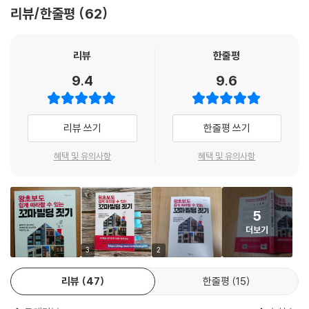
대다수가 아파트만을 고집할 때 저자는 꼬마빌딩과 다가구등을 직접 시공
은 건축법과 세법에서 완전히 구분된다. 구분소유가 가능해서 분양할 수
리뷰/한줄평
62
알고 싶어하는 시공단계의 공정을 상세히 알아본다. 각 공정별로 사용되는
했다. 건축 초기단계부터 인허가는 물론 완공단계까지 초보자도 수익형 건
있는 것이 다세대주택이고, 단독주택인 다가구주택은 그렇지 않다. 그리고
자재의 종류와 특성들을 살펴봄으로써, 자신에게 맞는 것을 찾을 안목을
물을 시공할 수 있는 방대한 지식을 책 속에 담아냈다. 아파트시장이 과열
다세대는 주택으로 사용되는 층이 4개층 이하이고, 다가구는 3개층 이하
기를 수 있다. 또한 공정별로 예비 건축주가 관심을 가지고 점검해야 할 사
되는 작금의 상황에서 틈새상품이자 든든한 노후를 준비할 수 있는 부동산
리뷰
한줄평
다. 세법에서는 다가구주택은1인 소유로 단독주택이다. 그러므로 9억 원
항들도 챙겨본다. 4장에서는 예비 건축주들이 잘못 알고 있는 꼬마빌딩 건
은 꼬마빌딩과 다가구다. 노후를 준비하는 데 길라잡이가 되는 책이다.
이하라면 1가구 1주택 비과세 혜택을 받을 수 있다.
9.4
9.6
축에 관한 오해와 편견을 살펴보고, 건축 현장에서 건축업자나 작업자들
- 이지윤 (『위기를 기회로 바꾸는 부의 공식』 저자)
--- p.25-26
및 건축자재 업체와의 소통 능력을 키우기 위해서 현장에서 쓰이는 각종
용어들에 대해서도 알아본다. 또한 준공을 빨리 하기 위해 챙겨야 할 사항,
나는 경험이 없는 일반인이라도 직접 집을 지어보기를 권한다. 건설사처럼
고령사회에서 노후 준비는 ‘돈 나오는 집’이 답이다. 내가 거주하면서 매월
리뷰 쓰기
한줄평 쓰기
건물 준공 후 건물 임대와 유지관리에 관한 알짜배기 노하우도 함께 공개
현장소장을 한시적으로 채용해 조력을 받으면서 완성하면 된다. 만일 건설
돈이 나오는 집은 다가구주택이나 상가주택이다. 건축을 전공하지 않았지
한다.
분야에 문외한이라면 PMProject Manager을 두고, 그 공사에 관해 처음
혜택 및 유의사항
혜택 및 유의사항
만 여러 채 꼬마빌딩을 시공한 저자는 현장에서 몸으로 부딪히면서 알아낸
부터 끝까지 조언을 구하면서 진행해도 된다. 건설공사에서 PM은 설계,
지식을 누구나 알기 쉽게 풀어놓았다. 상가주택이나 다가구주택 혹은 전원
구매, 시공, 시운전 등 공사 전반에 걸친 업무를 관장한다. 자신이 과거 직
주택을 직접 지으려는 사람들에게 나침반 같은 책이다.
장생활을 하면서 현장소장 경험이 있다면 당연히 현장소장을 자처하면서
- 홍지안 (머니큐레이터, 『2000년 이후 한국의 신흥 부자들』 저자)
5
공사를 할 것이다. 건설 회사의 생리를 알기 때문이다. 그런데 대부분의 일
더보기
반인들은 한 번도 해보지 않아서 두렵다. 때문에 쉬운 길을 택한다. 그에 따
3
2
른 금전적 대가는 당연히 지불해야 한다. 집은 건설회사 시스템이 짓는 게
아니라 어차피 사람이 짓는다. 자신이 유능하다고 검증된 소장을 고용해
리뷰
47
한줄평
15
집을 한 채 지으면, 도급업체의 마진에서 현장소장 급여를 제외한 금액만
큼 이익을 본다. 경험의 가치는 덤으로 따라온다.