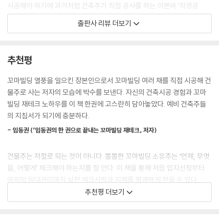
시공해야 하기에 과거처럼 건축주가 직접 공사를 하는 이른바 ‘직영공
다양한 수익형 부동산 중에서 어떤 부동산을 골라서 투자해야 할지 고민이
사’는 할 수 없게 되었다. 그런데 건축주가 직접 시공할 수 없어서 종합건설
출판사 리뷰 더보기
될 것이다. 다음의 판단 기준 4가지를 바탕으로 선택해보자. 첫째, 본인이
회사에 건축을 맡기더라도 여전히 건축주가 선택하고 결정해야 할 사항은
거주하면서 돈이 나오는가? 둘째, 땅 지분이 큰가? 셋째, 안정성이 있는
많다. 건설사 도급계약부터 이후 결정하는 모든 일에 대한 결과의 책임은
가? 넷째, 세후 수익은 얼마이고, 살다가 매도시 양도소득세는 얼마인가?
고스란히 건축주에게 있다. 그만큼 건축주는 많이 알아야 한다. “건축 분야
추천평
이 기준들이 중요한 이유는 다음과 같다. 첫째 기준인 ‘본인이 거주하면서
에서 믿을 사람은 아무도 없다. 모르면 손해 본다”라는 말이 틀린 말이 아
돈이 나온다’는 것은 종잣돈이 부족한 이들이 거주 문제와 투자라는 2가지
니다. 내가 알아야 상대에게 이용당하지 않는다. 이 책이 도심이나 신도시
꼬마빌딩 열풍을 일으킨 장본인으로서 꼬마빌딩 여러 채를 직접 시공해 건
를 동시에 만족하자는 것이다. 일단 본인이 거주할 수 있는 공간이 있어야
에 다가구주택 혹은 상가주택을 신축하려는 사람들에게 유용한 안내서가
물주로 사는 저자의 모습에 박수를 보낸다. 자신의 건축시공 경험과 꼬마
하고, 더불어 임대 수익을 누릴 수 있는 공간이 있어야 한다. 임대 수익을
되기를 기대한다.
빌딩 재테크 노하우를 이 책 한권에 고스란히 담아놓았다. 예비 건축주들
누릴 공간이 많을수록 자신의 투자금액은 줄고 임대 수익은 더 늘릴 수 있
의 지침서가 되기에 충분하다.
다.
이 책은 총 4장으로 구성되어 있다. 1장에서는 ‘돈이 나오는 집’을 어느 곳
--- p.23
- 임동권 (『임동권의 한 권으로 끝내는 꼬마빌딩 재테크』 저자)
에, 그리고 어떻게 지을지 알아본다. 은퇴자들은 ‘돈이 나오는 집’을 갖기를
꿈꾸고 있다. 평생 거주도 하고, 생활비까지 나오는 집이 있다면 노후에 경
다가구주택은 건축법적으로 보면 3가지 요건이 있다. 첫째, 독립된 가구
건물주는 저절로 되는 것이 아니다. 똘똘한 꼬마빌딩 소유주는 ‘언제, 무엇
제적으로 걱정할 필요가 없으니 그런 꿈을 꾼다. 앞으로 어떤 집에 살아야
생활을 할 수 있는 주택이 3개층 이하다. 다만 1층의 전부 혹은 일부가 필로
을, 어떻게’ 체크해야 하는지를 잘 안다. 이 책을 통해 처음 입지선정부터
할지는 분명해졌다. 2장에서는 꼬마빌딩 짓기의 시작인 설계단계에서부
티 구조로 해서 주차장으로 사용되고, 나머지 부분을 주택 외의 용도로 쓰
마지막 임대관리까지 실전 체크사항과 지혜를 명쾌하게 얻을 수 있다.
터 시공 전 미리 준비해야 할 것들에 대해 알아본다. 자기가 살 집을 짓는
는 경우에는 해당 층을 주택 층수에서 제외다. 둘째, 한 동 바닥 면적이 66
추천평 더보기
일은 대단한 경험이자 보람된 일이다. 게다가 돈이 나오는 집을 구상해서
- 김정수 (건축사, 전 세종대학교 건축공학과 겸임교수)
0m2 이하(주차장 면적 제외)다. 셋째, 세대수가 19세대 이하다. 이것과
직접 지어본다면 어떨까? 꼬마빌딩을 짓는 일은 한 번쯤 도전해볼 만한 일
생김새와 이름이 비슷한 주택으로 다세대주택이 있다. 하지만 이 두 주택
이고, 초보자도 충분히 가능한 일이다. 3장에서는 예비 건축주들이 가장