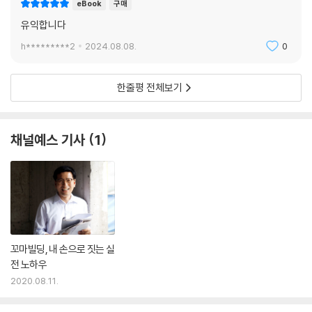
한 타일은 피하는 것이 좋다. 금방 싫증을 느낄 수 있어서다. 주방 타일을
eBook
구매
붙일 때는 반드시 싱크대 및 주방 가구의 크기 등을 감안해서 여유 있게 시
유익합니다
공하는 것이 좋다. 타일 시공 전에 가구업체에서 싱크대 및 수납장이 설치
h*********2
2024.08.08.
0
되는 곳을 벽면에 표시하고, 타일 마감선을 그려놓으라고 하면 타일 작업
이 누락되는 실수를 줄일 수 있다. 욕실 시공 때와 마찬가지로 2mm 정도
의 줄눈 시공을 하고, 그 사이에 메지를 꼼꼼하게 발라 마감한다. 특히 주방
한줄평 전체보기
은 석고 위에 건식으로 본드 붙임을 하는 경우 많다. 이때 타일 메지가 떨어
져서 물기가 석고에 노출되면 하자가 발생할 수 있다.
--- p.130
채널예스 기사
1
지붕은 외관을 꾸미는 역할뿐 아니라 건물을 눈과 비로부터 막아주고 햇볕
을 차단하는 역할을 한다. 이런 역할로 인해 지역과 자연 환경에 따라 지붕
모양이 달라진다. 강수량이 많은 지역일수록 우수가 고이지 않게 하려고
경사도가 심하다. 햇볕이 강한 지역은 지붕처마를 길게 뽑는다. 다가구주
택이나 상가주택을 철근콘크리트로 신축을 할 때 지붕의 형태는 크게 2가
꼬마빌딩, 내 손으로 짓는 실
지다. 하나는 평지붕이고, 다른 하나는 경사지붕이다. 구도심은 일부 경관
전 노하우
심의를 받는 곳을 제외하고는 지붕의 형태에 대한 규제가 거의 없다. 하지
2020.08.11.
만 신도시 택지개발지구는 지붕의 형태가 지구단위계획에 의거해 특정되
어 있다. 가령 평지붕은 건축 허가가 나지 않고 경사지붕만을 허용하는 곳