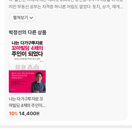
착공단계에서는 무엇을 준비해야 할까?
지만 부동산 공부는 자격증 하나론 어림도 없었다. 토지, 상가, 재개
기초 토목공사, 매우 중요한 작업이다
발, 재건축, 신축, 부동산 개발, 부동산 세금, 경매, 공매 등 많은 분야
펼쳐보기
골조공사 삼총사, 유기적으로 움직여야 한다
를 공부해도 끝이 없었다. 15년간 부동산 공부를 하면서 2012년 마침
습식공사 및 방수공사, 물 관리가 중요하다
내 별내 신도시에 상가주택을 지었다. 토지 매입부터 설계, 시공, 임
박정선
의 다른 상품
창호·금속·유리공사, 이것만은 주의하자
대까지 직접 해보았다. 그런 경험을 토
석공사의 퀄리티, 건추주가 하기 나름이다
석공사에서 건축주가 알아야 할 사항들
각 부위별 도장공사, 각별히 신경써야 한다
도장공사에서 건축주가 주의해야 할 사항들
수장공사, 아는 만큼 내부가 빛난다
지붕공사, 소홀히 하면 안 된다
지붕 공사에서 건축주가 고려해야 할 사항
착공단계에서는 무엇을 준비해야 할까?
기초 토목공사, 매우 중요한 작업이다
나는 다가구투자로 꼬
골조공사 삼총사, 유기적으로 움직여야 한다
마빌딩 4채의 주인이
되었다
습식공사 및 방수공사, 물 관리가 중요하다
10
14,400
%
원
창호·금속·유리공사, 이것만은 주의하자
석공사의 퀄리티, 건추주가 하기 나름이다