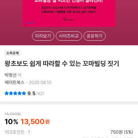
미리보기
사이즈비교
공유하기
소득공제
왕초보도 쉽게 따라할 수 있는 꼬마빌딩 짓기
박정선
저
메이트북스
2020.08.10.
9.5
62
15,000
원
10
13,500
YES포인트
750원 (5%)