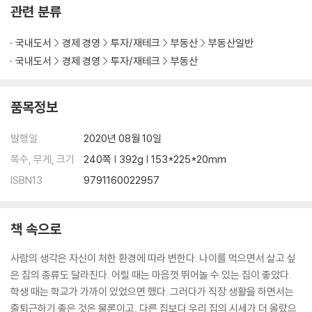
석공사에서 건축주가 알아야 할 사항들
관련 분류
각 부위별 도장공사, 각별히 신경써야 한다
도장공사에서 건축주가 주의해야 할 사항들
국내도서
경제 경영
투자/재테크
부동산
부동산일반
수장공사, 아는 만큼 내부가 빛난다
국내도서
경제 경영
투자/재테크
부동산
지붕공사, 소홀히 하면 안 된다
지붕 공사에서 건축주가 고려해야 할 사항
품목정보
4장 예비 건축주라면 꼭 알아야 할 것들
평당 가격에 대한 올바른 이해
발행일
2020년 08월 10일
갖고 싶은 내 집은 내가 설계해야 한다
쪽수, 무게, 크기
240쪽 | 392g | 153*225*20mm
현장에서 잘 소통할 수 있는 필수 현장용어들
ISBN13
9791160022957
마감공사에서 쓰는 현장용어들
빠른 준공을 위해 미리 챙겨야 할 것들
건축주가 시공사를 잘 다스리는 요령
책 속으로
변경공사가 발생할 때의 대처요령
건물 임대 및 유지 관리의 기술
사람의 생각은 자신이 처한 환경에 따라 변한다. 나이를 먹으면서 살고 싶
은 집의 종류도 달라진다. 어릴 때는 마음껏 뛰어놀 수 있는 집이 좋았다.
학생 때는 학교가 가까이 있었으면 했다. 그러다가 직장 생활을 하면서는
출퇴근하기 좋은 것은 물론이고, 다른 집보다 우리 집의 시세가 더 올랐으