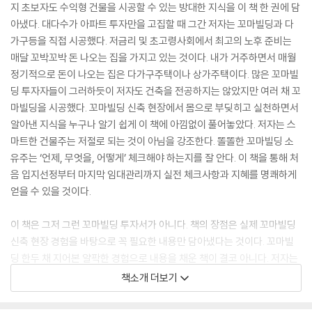
지 초보자도 수익형 건물을 시공할 수 있는 방대한 지식을 이 책 한 권에 담
아냈다. 대다수가 아파트 투자만을 고집할 때 그간 저자는 꼬마빌딩과 다
가구등을 직접 시공했다. 저금리 및 초고령사회에서 최고의 노후 준비는
매달 꼬박꼬박 돈 나오는 집을 가지고 있는 것이다. 내가 거주하면서 매월
정기적으로 돈이 나오는 집은 다가구주택이나 상가주택이다. 많은 꼬마빌
딩 투자자들이 그러하듯이 저자도 건축을 전공하지는 않았지만 여러 채 꼬
마빌딩을 시공했다. 꼬마빌딩 신축 현장에서 몸으로 부딪히고 실천하면서
알아낸 지식을 누구나 알기 쉽게 이 책에 아낌없이 풀어놓았다. 저자는 스
마트한 건물주는 저절로 되는 것이 아님을 강조한다. 똘똘한 꼬마빌딩 소
유주는 ‘언제, 무엇을, 어떻게’ 체크해야 하는지를 잘 안다. 이 책을 통해 처
음 입지선정부터 마지막 임대관리까지 실전 체크사항과 지혜를 명쾌하게
얻을 수 있을 것이다.
이 책은 그저 그런 꼬마빌딩 투자서가 아니다. 책의 장점은 실제 꼬마빌딩
신축 현장 경험을 바탕으로 꼭 필요한 내용만 담아냈다는 것이다. 꼬마빌
딩 한두 채 지어본 얄팍한 경험으로 내용을 채운 책이 결코 아니다. 저자는
자신의 건축시공 경험과 꼬마빌딩 재테크 노하우를 이 책 한 권에 고스란
책소개 더보기
히 담아놓아 예비 건축주들의 지침서가 되기에 충분하다. 상가주택이나 다
가구 주택 혹은 전원주택을 직접 지어보려는 사람들에게는 나침판 같은 책