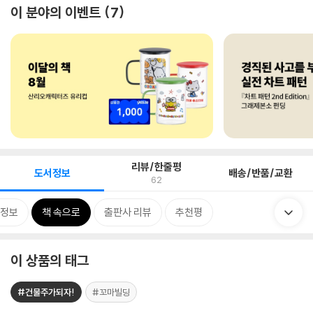
이 분야의 이벤트
7
리뷰/한줄평
도서정보
배송/반품/교환
62
정보
책 속으로
출판사 리뷰
추천평
이 상품의 태그
#건물주가되자!
#꼬마빌딩