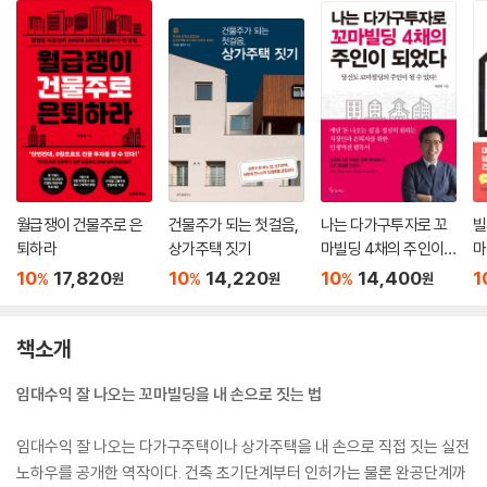
월급쟁이 건물주로 은
건물주가 되는 첫걸음,
나는 다가구투자로 꼬
빌
퇴하라
상가주택 짓기
마빌딩 4채의 주인이
마
되었다
드
10
17,820
10
14,220
10
14,400
1
%
%
%
원
원
원
책소개
임대수익 잘 나오는 꼬마빌딩을 내 손으로 짓는 법
임대수익 잘 나오는 다가구주택이나 상가주택을 내 손으로 직접 짓는 실전
노하우를 공개한 역작이다. 건축 초기단계부터 인허가는 물론 완공단계까