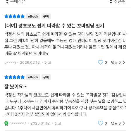
구매리뷰
추천순
--- p.44
eBook
구매
건축을 할 때 한 번 결정한 것을 바꾸는 일이 아예 불가능할 수도 있다. 바
[대여] 왕초보도 쉽게 따라할 수 있는 꼬마빌딩 짓기
꿀 수는 있더라도 많은 시간과 비용을 감내해야 할 때도 있다. 절대 거저 되
는 것은 없다. 셀프 집짓기에 맞는 성격을 가진 사람들이 있다. 그중 하나는
박정선 님의 왕초보고 쉽게 따라할 수 있는 꼬마 빌딩 짓기 리뷰입니다사
한 번 결정하면 누가 뭐라고 해도 쉽게 바꾸지 않는 사람이다. 다른 하나는
실 그런 계획이 전혀 없음에도 부동산 경매 인테리어 빌딩 짓기이런건 너
무나 재밌는 것.. 아니 계획이 없으니 재밌는거려나 암튼 그런 점에서 제 흥
일단 일을 맡기면 신뢰하고 기다릴 줄 아는 사람이다. 마지막으로 상대방
미를 잘 채워줬던 책이네요
의 이익을 존중할 자세가 되어 있다면 더욱 좋은 품질의 집을 지을 수 있다.
이런 사람들은 시공업체를 잘 다룰 수 있다. 궁극적으로 직영으로 집짓기
p****i
2026.02.12.
신고
0
댓글
0
를 해도 성공할 수 있는 사람들이다.
--- p.49
eBook
구매
잘 봤어요~
월세를 받아서 살기로 마음먹고, 그런 집을 직접 짓겠다고 결심했는가? 그
박정선 작가님의 왕초보도 쉽게 따라할 수 있는 꼬마빌딩 짓기 감상입니
렇다면 그다음 고민은 ‘구체적으로 어떠한 구조로 집을 지을까?’이다. 집은
다. 누구나 꿈꾸는 내 집이자 수익형 부동산을 직접 짓는 일을 설명하고 있
가족 구성원이 거주하는 공간이다. 각자의 생활 습관을 만족시키는 구조여
습니다. 1주택이 세금면에서 유리하기에 다가구나 상가주택을 중심으로 1
야 한다. 게다가 다가구주택이나 상가주택은 내가 거주하는 공간 외에 임
부터 10까지 전부 설명되어 있어서 꽤 유익합니다.
대 공간도 필요하다. 아파트나 빌라 등 다른 임대주택과의 세입자 유치 경
h******7
2026.01.12.
신고
0
댓글
0
쟁에서도 유리한 구조를 갖추어야 한다. 그만큼 다가구주택이나 상가주택