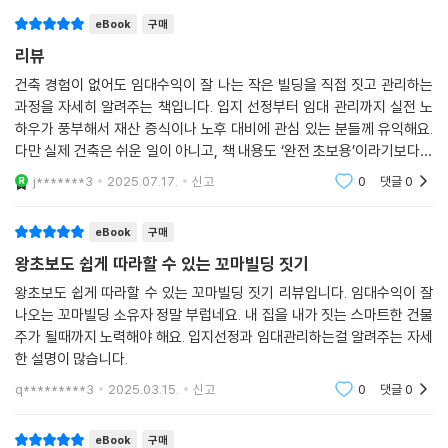
을 지을 때 설계는 무척 중요하다. 방 개수나 구조를 정하는 일은 전문가인
건축사보다도 건축주가 더 많이 조사하고 고민해서 제시해야 한다.
eBook
구매
--- p.63
리뷰
건축 경험이 없어도 임대수익이 잘 나는 작은 빌딩을 직접 짓고 관리하는
공사를 시작하기 전에 공사장 소재지를 관할하는 근로복지공단 지사에 문
과정을 자세히 알려주는 책입니다. 입지 선정부터 임대 관리까지 실전 노
의해서 고용산재보험에 가입해야 한다. 산재보험(산업재해보상보험)으로
하우가 풍부해서 재산 증식이나 노후 대비에 관심 있는 분들께 유익해요.
도 기본적인 사고에 대한 대비는 되지만, 인사사고에 대비해서 근재보험을
다만 실제 건축은 쉬운 일이 아니고, 책 내용도 ‘완전 초보용’이라기보다는
가입해두면 더 많은 혜택이 있다. 이는 마치 자동차보험에서 책임보험만
현장 경험 없이 덤비지 말라는 현실적인 조언이 많아 부담도 느껴질 수 있
j*******3
2025.07.17.
신고
0
댓글
0
가입하는 것과 종합보험을 가입하는 것을 생각하면 쉽게 이해될 것이다.
습니다. 그래
일반적으로 시공업자가 고용산재보험 가입비는 공사견적서에 포함해서
eBook
구매
견적하는 경우가 많다. 고용산재보험은 근로복지공단에 의무적으로 가입
왕초보도 쉽게 따라할 수 있는 꼬마빌딩 짓기
해야 하므로 건축 면적이나 구조에 따라 금액이 정해져 있다. 그러므로 근
로복지공단 고지서를 건축주가 직접 납부하는 것도 좋은 방법이다. 시공사
왕초보도 쉽게 따라할 수 있는 꼬마빌딩 짓기 리뷰입니다. 임대수익이 잘
는 자신이 납부한 금액보다 적게 청구하지는 않는다. 반대로 이야기하면
나오는 꼬마빌딩 소유자 정말 부럽네요. 내 집을 내가 짓는 스마트한 건물
주가 될때까지 노력해야 해요. 입지선정과 임대관리하는걸 알려주는 자세
실제 지출한 금액 이상을 청구할 확률이 높다는 뜻이다.
한 설명이 많습니다.
--- p.80-81
q*********3
2025.03.15.
신고
0
댓글
0
엘리베이터 설치 후 완성검사는 한국승강기안전공단에서 실시한다. 신청
후 검사비를 납부하면 검사자가 나온다. 건축 성수기에는 완성검사가 많아
eBook
구매