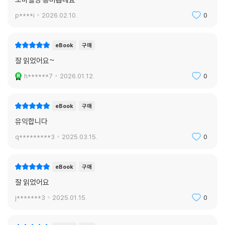
--- p.99
p****i
2026.02.10.
0
설비팀 업무는 건물에서 물을 공급하고 하수 및 우수에 관한 배관공사와
난방공사를 총괄한다. 준공 후 설비 부문에 하자가 발생하는 것은 건축주
eBook
구매
에게는 제일 불편하고 짜증나는 일이다. 왜냐하면 물과 관련이 있기 때문
잘 읽었어요~
이다. 누수 현상이 발생한다든지 하수배관이 막히면 도배지 및 가구가 젖
h******7
2026.01.12.
0
고 물이 빠지지 않아서 악취를 유발한다. 본인이 거주한다면 수리할 때까
지 불편을 감수하면 되겠지만 세입자가 거주하면 항의 전화에 시달릴 것이
다. 시공할 때 문제가 될 만한 요소를 미리 없애는 방안을 강구해야 한다.
eBook
구매
배관 자재도 돈을 아끼지 말고 좋은 품질의 제품을 쓰고, 향후 하자가 생겼
유익합니다
을 때 수리가 용이한 방법으로 시공해야 한다. 최근에는 돈이 더 들더라도
q*********3
2025.03.15.
0
이중배관으로 시공을 하는 추세다. 전기공사 때 주름관 안에 전선을 넣어
서 시공하는 방식이다. 그러면 향후에 하자가 생겼을 때 벽체를 뜯어내는
불편 없이 배관 교체가 가능하다는 이점이 있다.
eBook
구매
--- p.115
잘 읽었어요
j*******3
2025.01.15.
0
주방의 타일을 희소성 있는 타일로 골랐다면, 나중에 하자가 생겼을 때를
대비해서 반드시 여분을 확보해두어야 한다. 지나치게 유행을 타거나 화려