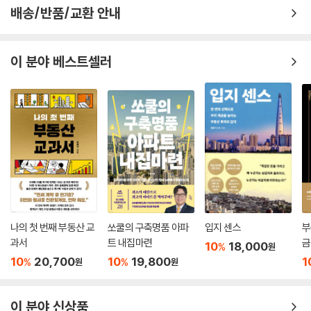
도 있다. 때로는 가운데가 솟아서 마치 책을 펼쳐서 엎어놓은 듯한 모양의
배송/반품/교환 안내
박공지붕을 권장한다.
--- p.170-171
이 분야 베스트셀러
설계는 건축사가 한다. 하지만 건축사가 ‘알아서’ 해주지 않는다. 건축사가
알아서 설계한 집은 내 집이 아니라 나의 의견이 일부 반영된 건축사의 집
이다. 그러니 내 집은 내가 설계해야 한다. 내가 원하는 방의 크기와 개수가
있을 것이다. 거실의 위치와 규모도 그렇다. 아내가 원하는 주방의 크기와
형태가 있고, 아이들이 원하는 방이 있다. 내 집을 지으려고 구상을 하면 나
와 내 가족의 생활양식에 따라 각기 다른 형태의 집이 그려진다. 그리고 내
가 건축 전문가가 아니더라도 집을 짓겠다고 마음먹었으면 공부를 해야 한
다. 기술적인 공부를 하라는 것이 아니다. 실제 지어진 건물들을 자주 보는
것도 공부가 된다.
--- p.203
나의 첫 번째 부동산 교
쏘쿨의 구축명품 아파
입지 센스
부
과서
트 내집마련
금
10
18,000
%
원
원룸 건물 제일 위층에 내가 거주하면서 임대하고 있다고 하니까 한 수강
10
20,700
10
19,800
1
%
%
원
원
생이 이런 질문을 했다. “세입자들이 밤에 전화해서 이것저것 고쳐달라고
하지 않나요?”라는 질문이었다. 주변에서 “세입자와 주인이 같이 살면 불
이 분야 신상품
편하다”라는 소리를 들었다고 했다. 하지만 이 말은 실제 임대주택을 가져