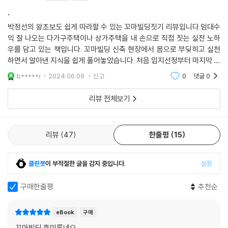
서 미리 신청해서 일정을 잡는 게 좋다. 만약 불합격하면 또 많은 시간을 기
.
다려야 한다. 그로 인해 전체 준공일이 늦어질 수 있으므로 주의를 해야 한
박정선의 왕초보도 쉽게 따라할 수 있는 꼬마빌딩짓기 리뷰입니다.임대수
다. 적어도 계단돌 및 계단 난간대, 승강기 앞 공간 사이즈, 최상층 스위치
익 잘 나오는 다가구주택이나 상가주택을 내 손으로 직접 짓는 실전 노하
조명 설치 등은 기본적으로 점검한 후 검사에 응해야 한다. 엘리베이터는
우를 담고 있는 책입니다. 꼬마빌딩 신축 현장에서 몸으로 부딪히고 실천
완성검사 후 최초 3개월간은 시공사에서 무상으로 보수를 해준다. 그 이후
하면서 알아낸 지식을 쉽게 풀어놓았습니다. 처음 입지선정부터 마지막 임
에는 유지보수 업체를 선정해 별도로 유지보수 계약을 해야 한다. 제조회
대관리까지 실전 체크사항을 담고 있어서 좋았어요.
b*****r
2024.06.09.
신고
0
댓글
0
사 협력업체보다 일반 유지보수 업체가 비용이 좀더 저렴하다.
--- p.87
리뷰 전체보기
우리나라는 사계절이 뚜렷하다. 그래서 건축을 할 때 단열이 무척 중요하
다. 단열이 잘되어야 냉난방 효과를 제대로 누릴 수 있어서다. 단열은 골조
리뷰
47
한줄평
15
공사를 하면서 같이하는 것이 좋다. 유로폼을 붙일 때 같이 부착해서 콘크
리트 타설시 압착되어 시공하는 것이 가장 효과적이다. 골조공사 후 열반
사 단열재를 부착해서 시공하는 경우도 있다. 하지만 좁은 공간을 효과적
클린봇
이 부적절한 글을 감지 중입니다.
설정
으로 활용할 수 있고 작업이 쉬운 것 외에는 경험상 단열 효과가 좋지 않다.
구매한줄평
추천순
단열재에는 등급이 있다. ‘가, 나, 다, 라’의 4가지 등급으로 나뉜다. 에너지
절약 설계 기준상 지역별로 단열재 설계 기준이 있다. 그 기준에 따라 건축
설계도에 따라서 시공하면 무난하다. 같은 등급이라도 제품에 따라서 두께
eBook
구매
와 효율이 다르고, 가격에도 재각기 차이가 난다.
꼬마빌딩 흥미롭네요