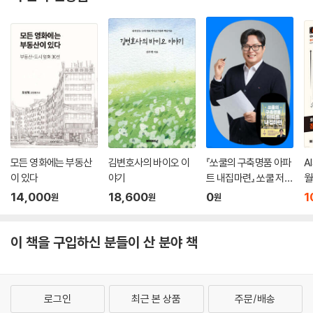
보지 않은 사람들이 지레 겁먹고 남의 말을 옮기는 것 같다. 물론 혼자 사는
것보다 세입자들과 어울려 사는 것이 불편할 수는 있다. 쓰레기 분리수거
를 하지 않고 함부로 버린다든지, 화장실 청소를 제대로 하지 않아서 하수
구가 막힌다든지 말이다. 이러한 경우에는 ‘건물주가 임대인들을 어떻게
대하느냐’는 마음가짐의 문제다. 세입자는 건물주와 입장이 다르다. 내가
임대료를 내면서 살고 있는 동안에는 아무 문제없이 살 권리가 있다. 반대
로 건물주는 임대료를 받는 대신 세입자들이 살면서 안심하고 불편하지 않
게 살도록 해주어야 한다.
--- p.236
모든 영화에는 부동산
김변호사의 바이오 이
『쏘쿨의 구축명품 아파
A
이 있다
야기
트 내집마련』 쏘쿨 저자
월
온라인 북토크
14,000
18,600
0
1
원
원
원
이 책을 구입하신 분들이 산 분야 책
로그인
최근 본 상품
주문/배송