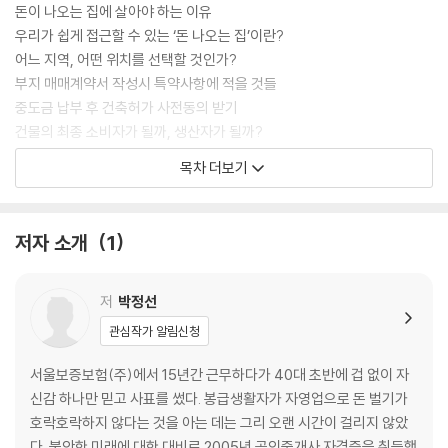
돈이 나오는 집에 살아야 하는 이유
우리가 쉽게 접근할 수 있는 ‘돈 나오는 집’이란?
어느 지역, 어떤 위치를 선택할 것인가?
부지 매매계약서 작성시 특약사항에 적을 것들
중도금 납부 후 건축허가 사전동의 받기
건물의 최종 소비자가 될까, 생산자가 될까?
현실적인 셀프 집짓기
목차 더보기
건축사·건설시공사·현장소장, 이렇게 고르면 된다
건물 신축공사의 다양한 방법
저자 소개
1
2장 꼬마빌딩 시공 전에 준비해야 할 것들
건축 설계단계의 어려운 고민거리들
철거와 측량, 이것만은 꼭 알아두자
저
박정선
견적과 도급계약서 작성, 이렇게 하면 된다
관심작가 알림신청
고용산재보험 가입비용 및 각종 인입비용을 명확히 하자
엘리베이터 설치, 이것만은 꼭 체크하자
서울보증보험(주)에서 15년간 근무하다가 40대 초반에 겁 없이 자
엘리베이터 완성검사와 유지보수
신감 하나만 믿고 사표를 썼다. 봉급생활자가 자영업으로 돈 벌기가
호락호락하지 않다는 것을 아는 데는 그리 오랜 시간이 걸리지 않았
3장 꼬마빌딩 시공, 무작정 따라하기
다. 불안한 미래에 대한 대비로 2005년 공인중개사 자격증을 취득했