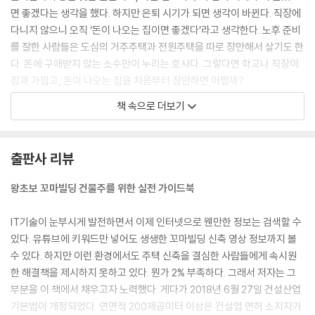
면 좋겠다는 생각을 했다. 하지만 은퇴 시기가 되면 생각이 바뀐다. 직장에
다니지 않으니 오직 ‘돈이 나오는 집이면 좋겠다’라고 생각한다. 노후 준비
를 잘한 사람들은 도심의 거주주택과 전원주택을 따로 장만해서 살기도 한
다. 돈에 구애받지 않는 소수만이 누리는 호사다. 그렇다면 학교나 직장이
집과 가깝고, 돈이 나오는 집을 처음부터 장만하면 어떨까?
--- p.17
책 속으로 더보기
우리는 노년에도 일을 해야 먹고살 수 있는 시대에 살고 있다. 이런 현실에
서 우리는 어떻게 살아가야 할까? 좀더 힘 있는 젊은 시절에 미래를 대비하
출판사 리뷰
는 좋은 방법은 없을까? 이 물음에 대한 해답은 간단하고 명료하다. ‘돈 나
오는 집에서 살아라!’ 우리는 흔히 ‘30년 배우고, 30년 일하고, 30년을 더
왕초보 꼬마빌딩 건물주를 위한 실전 가이드북
살아야 하는 시대’에 살고 있다. 30년 일할 때 우리가 살고 있는 주택으로
돈이 나오는 구조를 만들어야 한다. 그래야 30년 일하면서 벌어들이는 소
IT기술이 눈부시게 발전하면서 이제 인터넷으로 웬만한 정보는 검색할 수
득과 돈이 나오는 집에서 나오는 소득을 합해서 더욱 수월하게 노후 30년
있다. 유튜브에 키워드만 넣어도 생생한 꼬마빌딩 신축 영상 정보까지 볼
을 보낼 수 있다. 노후 30년 동안 일을 하더라도 생활비를 벌어야 살아갈
수 있다. 하지만 이런 환경에서도 주택 신축을 결심한 사람들에게 속시원
수 있는 절박한 처지는 아닐 것이다. 노후가 준비된 자가 일을 하는 것은 자
한 해결책을 제시하지 못하고 있다. 뭔가 2% 부족하다. 그래서 저자는 그
신의 건강을 생각하고 사회적 소외감을 달래는 ‘여유 있는 노동’일 것이다.
부분을 이 책에서 채우고자 노력했다. 게다가 2018년 6월 27일 건설산업
--- p.20
기본법이 개정되었다. 연면적 200제곱미터 이상은 건설업 면허 소지자가