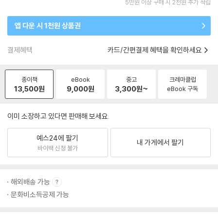
5만원 이상 구매 시 2천원 추가 적립
앱 다운 시 1천원 상품권
결제혜택
카드/간편결제 혜택을 확인하세요
종이책
eBook
중고
크레마클럽
13,500
원
9,000
원
3,300
원~
eBook 구독
이미 소장하고 있다면 판매해 보세요.
예스24에 팔기
내 가게에서 팔기
바이백 신청 불가
해외배송 가능
문화비소득공제 가능