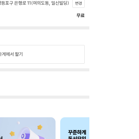
등포구 은행로 11(여의도동, 일신빌딩)
변경
무료
가게에서 팔기