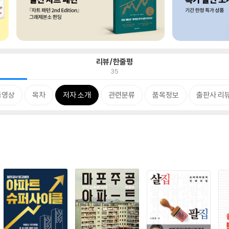
리뷰/한줄평
35
동영상
목차
저자 소개
관련분류
품목정보
출판사 리