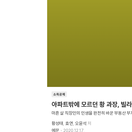
소득공제
아파트밖에 모르던 황 과장, 빌라
마흔 살 직장인의 인생을 완전히 바꾼 부동산 부
황성태
효연
오윤석
저
예문
2020.12.17.