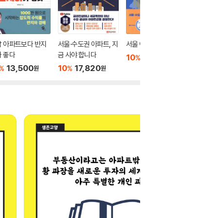
남 아파트보다 반지
서울·수도권 아파트, 지
서울 아파트 황금 지도
쏘쿨의 
 좋다
금 사야 합니다
파트 천
10
14,850
%
원
13,500
10
17,820
10
1
%
%
%
원
원