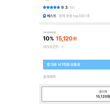
9.3
35
베스트
경제 경영 top100 1주
16,800
원
10
15,120
YES포인트
앱 다운 시 1천원 상품권
결제혜택
종이책
15,120