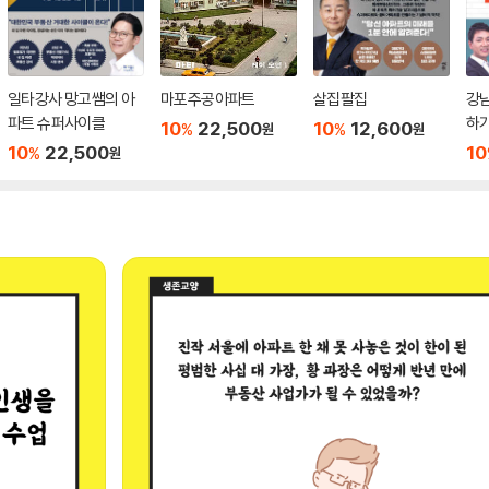
일타강사 망고쌤의 아
마포주공아파트
살집팔집
강
파트 슈퍼사이클
하가
10
22,500
10
12,600
%
%
원
원
10
22,500
10
%
원