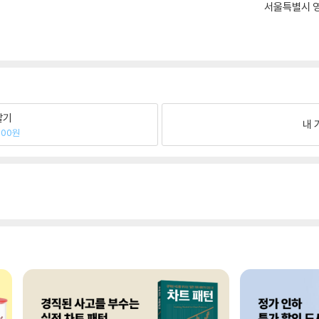
서울특별시 영
팔기
내 
600원