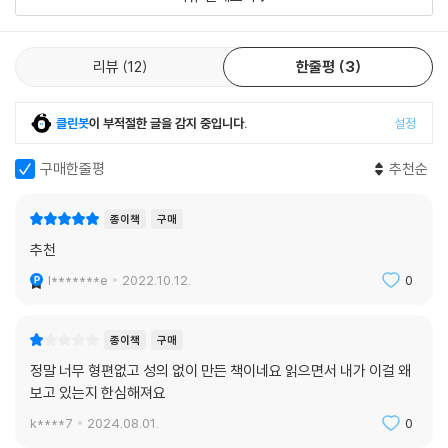
이 교차했고 ‘다시는 이런 건물을 짓지 못하겠지’라는 생각이 들었다.
--- p. 220
리뷰
12
한줄평
3
클린봇
이 부적절한 글을 감지 중입니다.
설정
구매한줄평
추천순
종이책
구매
추천
l*******e
2022.10.12.
0
종이책
구매
정말 너무 형편없고 성의 없이 만든 책이네요 읽으면서 내가 이걸 왜
보고 있는지 한심해져요
k****7
2024.08.01.
0