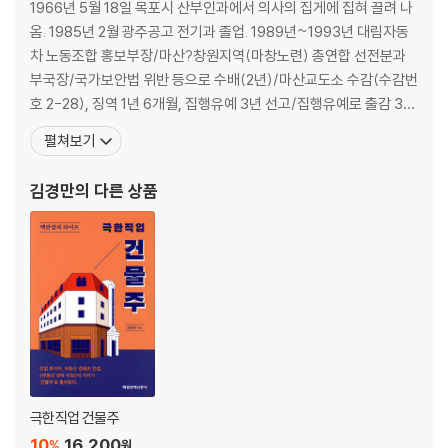
16. 첫 입주자와 정수기 설치기사 108
1966년 5월 18일 목포시 산부인과에서 의사의 집게에 집혀 끌려 나
17. 헨리 데이비드 소로와 고시원 총무 114
옴. 1985년 2월 광주공고 전기과 졸업. 1989년~1993년 대림자동
18. 개자필승 : 개기는 자 반드시 승리한다 120
차 노동조합 홍보부장/마산?창원지역(마창노련) 총연합 선전분과
19. 출구전략 126
부국장/국가보안법 위반 등으로 수배(2년)/마산교도소 수감(수감번
20. 위험한 입주자 민정이 134
호 2-28), 징역 1년 6개월, 집행유예 3년 선고/집행유예로 출감 30
21. 폼나게 살자 142
일 후 군 재입대(병역특례복무 기간 5년에서 6개월 부족)/대림자동
펼쳐보기
22. 시행사 148
차(주) 해고노동자 1호/‘사회주의자’라는 이유로 노조 ‘제명 1호’ 199
23. 꼬마빌딩 매매계약과 비밀유지 이행각서 157
3년 3월 7일 시국공안사건 사면 복권 조치로 국가보안법 사면, 복권.
김경만
의 다른 상품
24. 수암천 도심재생사업단 방문 165
1994년 3월
25. 수암천 도심재생사업 반대 대책위원회 171
26. 수암천 토지주 대책위원장이 되다 178
27. 고인 물 186
28. 수암천 도심재생사업 강제수용 토지주 모임 191
29. 울란바토르시 도시재생과 공무원 면담 199
30. 보상이 어두운 수암천 도심재생사업 205
31. 도시재생사업 수용보상감정평가일 212
32. 피렌체하우스 보상 협의 219
33. 십일조 : 투자가 끝났을 때 수익의 1/10을 유흥을 위해 쓰는 행위 226
극한직업 건물주
34. 굿바이 울란바토르 피렌체하우스 233
10
16,200
%
원