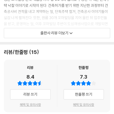
--- p. 64
택 낙찰 이야기로 시작이 된다. 건축허가를 받기 위한 지난한 과정부터 건
축공사비 견적을 내고 계약하는 일, 단독주택 철거, 건축공사 이야기들이
막걸리를 두어 잔 마셨을 때 “사장님 206호 계약한 사람인데요?”라는 전
실감 나게 펼쳐진다. 또한, 원룸 30개 꼬마빌딩을 지어 올린 뒤 입주민들
화를 받았다. 청년은 “친구가 자기 방을 같이 쓰자고 해서 못 갈 것 같습니
을 받고, 운영하는 일, 이후 꼬마빌딩 주변이 도심재생사업으로 개발되면
다. 해약해주실 수 있나요?”라고 물었다. 마이클이 “자유로운 계약 사회에
서 벌어지는 일 등이 숨 가쁘게 전개된다. 부동산 투자의 과정은 복잡하고,
출판사 리뷰 더보기
서 해약은 안 되는 거 아시잖아요? 월 입실료는 당연히 환불되지만 말입니
골치 아픈 일투성이지만, 그 가운데 보람도 존재한다. 가만있으면 현재는
다”라고 말했다. 그러자 청년이 “어떻게 안 될까요?”라고 재차 부탁했다.
편하겠지만, 다가올 미래는 어두울 수도 있다. 이 책을 통해 매일 월세 받는
마이클이 막걸리 잔을 내려놓더니 “계약이란 서로 간의 약정이고, 계약과
삶도 존재함을 깨닫고, 부동산 투자의 무궁무진한 세계를 경험해보자.
리뷰/한줄평
15
관련해 당사자들은 기회, 수고 등의 손실이 발생했을 것이고, 그런 이유로
해지가 안 되는 것입니다. 그럼에도 불구하고 해지를 하려면 손해를 감수
해야 하는 거죠. 자, 그럼 계약금을 돌려받을 수 있는 이유를 말씀해보세
리뷰
한줄평
요”라고 잔인하게 설명했다. 청년은 “10만 원만 빼고 나머지는 주시면 안
8.4
7.3
될까요?”라며, 계약금으로건 20만 원(입주 시 보증금으로 대체됨) 중 10
만 원만 돌려달라고 했다.
-pp. 123~124
리뷰 쓰기
한줄평 쓰기
마이클이 동석한 두 명의 공무원에게 “여기 분들은 수암천 도심재생사업
혜택 및 유의사항
혜택 및 유의사항
편입 토지주입니다. 저 또한 그렇고요. 여기에 온 이유는 담당자로부터 사
업 진행 상황을 듣고자 하기 위함입니다. 진행되지 않는다면 한시라도 빨