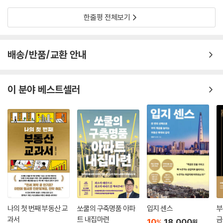
한줄평 전체보기
배송/반품/교환 안내
이 분야 베스트셀러
나의 첫 번째 부동산 교
쏘쿨의 구축명품 아파
입지 센스
부
과서
트 내집마련
금
10
18,000
%
원