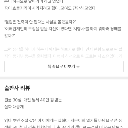
돈이 허공으로 날아가려 하고 있었다.
꿈이 흐물거리며 사라지려고 했다. 꼬여도 단단히 꼬였다.
‘필립은 건축이 안 된다는 사실을 몰랐을까?’
‘이해관계인의 도장을 받을 자신이 있다면 ‘시행사’를 하지 뭐하러 경매를
할까?’
그런 생각을 하다가 하는 데까지는 해보기로 했다. 먼저 현황 도로로 된 필
지의 등기부 등본을 출력했다. 다행히 하천으로 된 도로는 시 소유였다. 가
장 큰 문제인 도로 소유주의 동의서는 그냥 해결되는 셈이었다. 국가나 지
책 속으로 더보기
자체는 국민이 건축하겠다는데 법령에 위배되지 않으면 거절하는 법은 없
기 때문이다. 한시름 놓고 인접 지번 등기부 등본을 출력해 소유자의 주소
를 알아내다가 짜증이 났다.
출판사 리뷰
--- p. 22
원룸 30실, 매일 월세 40만 원 받는
꿈으로 간직했던 생애 첫 건축이 이뤄지는 현장이었다.
실화 대공개
표지판 ‘건축주’ 란에 적힌 자신의 이름을 보자 마이클은 가슴 저 밑에서 뭔
가가 꿈틀거림을 느꼈다. 오늘은 5층에 불과하지만, 내일은 12층의 피렌체
읽다 보면 소설 같은 이 이야기는 실화다. 지은이의 일기를 바탕으로 쓴 생
호텔을 지을 것이라고 다짐했다.
생한 꼬마빌딩 건축 체험담이다. 총 34개의 챕터로 구성된 이 책은 단독주