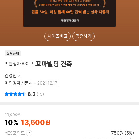
사이즈비교
공유하기
소득공제
꼬마빌딩 건축
백만장자 라이프
김경만
저
매일경제신문사
2021.12.17.
8.2
15
15,000
원
10
13,500
YES포인트
750원 (5%)