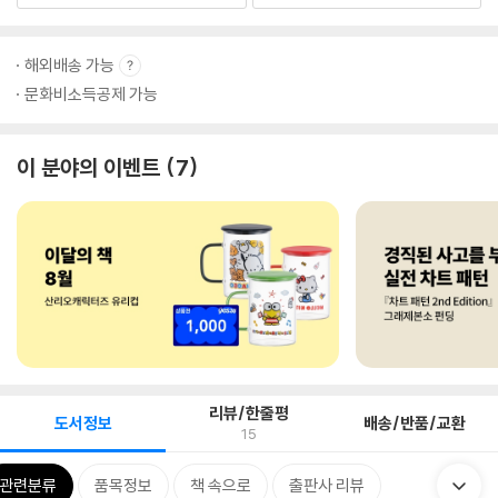
해외배송 가능
문화비소득공제 가능
이 분야의 이벤트
7
리뷰/한줄평
도서정보
배송/반품/교환
15
관련분류
품목정보
책 속으로
출판사 리뷰