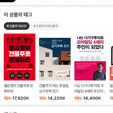
이 상품의 태그
#건물주가되자!
#조물주위에건물주
월급쟁이 건물주로 은
건물주가 되는 첫걸음,
나는 다가구투자로 꼬
빌
퇴하라
상가주택 짓기
마빌딩 4채의 주인이
마
되었다
드
10
17,820
10
14,220
10
14,400
1
%
%
%
원
원
원