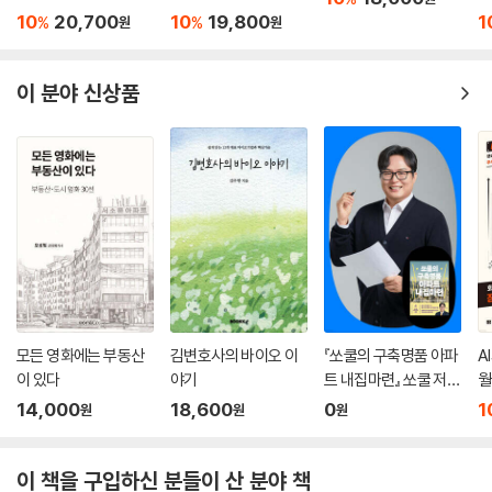
10
20,700
10
19,800
1
%
%
원
원
이 분야 신상품
모든 영화에는 부동산
김변호사의 바이오 이
『쏘쿨의 구축명품 아파
A
이 있다
야기
트 내집마련』 쏘쿨 저자
월
온라인 북토크
14,000
18,600
0
1
원
원
원
이 책을 구입하신 분들이 산 분야 책