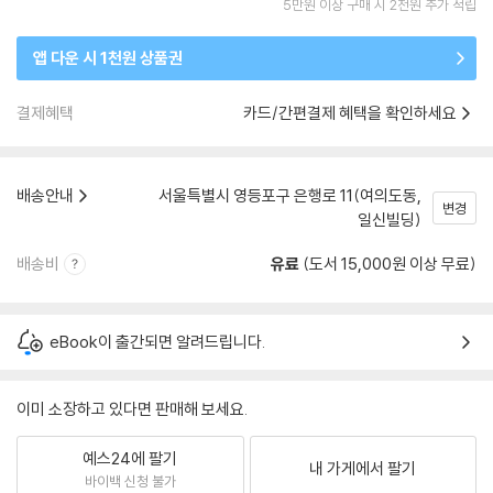
5만원 이상 구매 시 2천원 추가 적립
앱 다운 시 1천원 상품권
결제혜택
카드/간편결제 혜택을 확인하세요
배송안내
서울특별시 영등포구 은행로 11(여의도동,
변경
일신빌딩)
배송비
유료
(도서 15,000원 이상 무료)
eBook이 출간되면 알려드립니다.
이미 소장하고 있다면 판매해 보세요.
예스24에 팔기
내 가게에서 팔기
바이백 신청 불가