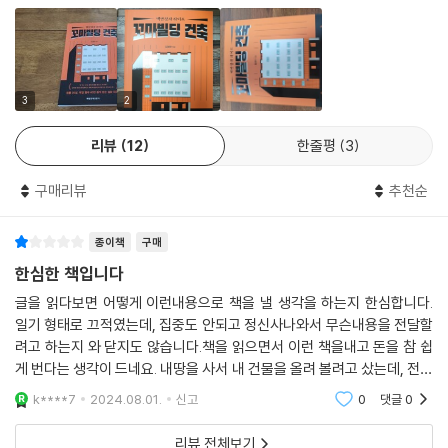
리 규제를 풀어달라는 것이고요”라고 일행 소개 및 방문 목적을 밝혔다. 그
러자 왼쪽에 앉은 공무원이 “네, 사업은 계획대로 차질 없이 진행되고 있습
니다. 올해는 설계비가 내려와 설계하고 있으며, 내년 후반기부터 감정평
가액이 나오면 보상이 실시되고, 내후년까지 보상 협의를 마친다는 계획입
3
2
니다. 감정평가는 시에서 한 명을 지정하고 도에서 한 명을 지정합니다. 토
지 소유자분들도 과반수 이상 동의하면 한 명을 지정할 수 있는데, 아무래
리뷰
12
한줄평
3
도 토지 소유자분들이 선임한 감정평가사가 조금 더 유리하게 평가하지 않
을까 생각합니다”라고 적극적으로 안내를 하고, “지번과 연락처를 남겨
구매리뷰
추천순
주십시오. 연락할 일이 있으면 알려드리겠습니다”라며 업무노트를 내밀었
다.
종이책
구매
--- p. 166
한심한 책입니다
글을 읽다보면 어떻게 이런내용으로 책을 낼 생각을 하는지 한심합니다.
고시원은 전체 방 구조와 내부만 둘러보고 끝냈다.
일기 형태로 끄적였는데, 집중도 안되고 정신사나와서 무슨내용을 전달할
오늘은 토지 및 건물에 대한 보상평가였으므로 ‘영업보상에 대한 평가는
려고 하는지 와 닫지도 않습니다.책을 읽으면서 이런 책을내고 돈을 참 쉽
다른 날 따로 진행되기 때문이었다. 그래서 아들 솔 군에게 소방, 에어컨,
게 번다는 생각이 드네요. 내땅을 사서 내 건물을 올려 볼려고 샀는데, 전혀
온수 탱크, 심지어 로비 전등까지 잊지 말고 모두 언급하라고 하며 식당 등
도움이 안됩니다. 그냥 자기 자랑 써놓은 느낌 입니다.
k****7
2024.08.01.
신고
0
댓글
0
내부를 둘러보았다. 철거하기에는 너무 깨끗했다. 모두가 말릴 때 ‘망하든
지, 흥하든지’라고 도박하는 심정으로 결단하며 지었던 건물이었다. 만감
리뷰 전체보기