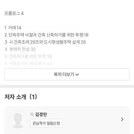
프롤로그 4
1. 거래 14
2. 단독주택 낙찰과 건축 신축허가를 위한 투쟁 18
3. 시 건축조례 29조와 도시형생활주택 설계 26
4. 경매의 전설 32
5. 건축허가를 위한 투쟁 38
6. 건축공사비 견적 받기 44
7. 건축공사 계약하기 50
목차 더보기
8. 단독주택 철거와 엘리베이터 선택하기 56
9. 생애 첫 건축공사 62
10. 상량식(上樑式) 68
저자 소개
1
11. 울란바토르 피렌체하우스 74
12. 피렌체에서 울란바토르 피렌체하우스로 이사 80
13. 호텔 같은 고시원 영업준비 88
저
김경만
14. 준공 및 청소 94
관심작가 알림신청
15. 준공 기념선물 101