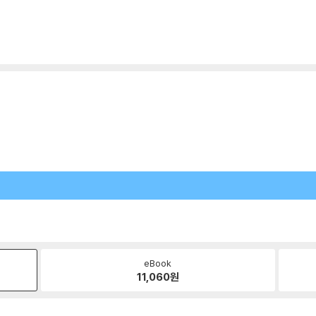
eBook
11,060
원