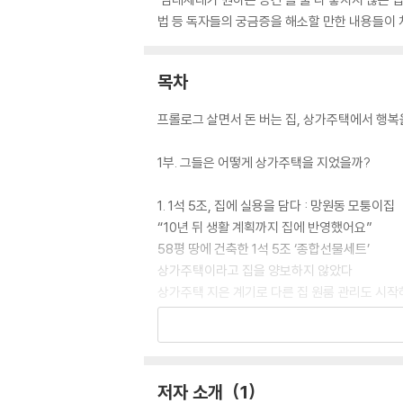
법 등 독자들의 궁금증을 해소할 만한 내용들이 
목차
프롤로그 살면서 돈 버는 집, 상가주택에서 행복
1부. 그들은 어떻게 상가주택을 지었을까?
1. 1석 5조, 집에 실용을 담다 : 망원동 모퉁이집
“10년 뒤 생활 계획까지 집에 반영했어요”
58평 땅에 건축한 1석 5조 ‘종합선물세트’
상가주택이라고 집을 양보하지 않았다
상가주택 지은 계기로 다른 집 원룸 관리도 시작
주거와 사무실 모두 해결하고도, 월 700만원 
집, 어찌됐건 한번은 지어보는 게 낫다
2. 땅의 한계를 넘어 수익률을 최대화하다 : 동교
저자 소개
1
빚 남은 50년 된 단독주택, 신축하기까지 고민