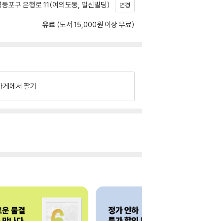
등포구 은행로 11(여의도동, 일신빌딩)
변경
유료
(도서 15,000원 이상 무료)
가게에서 팔기