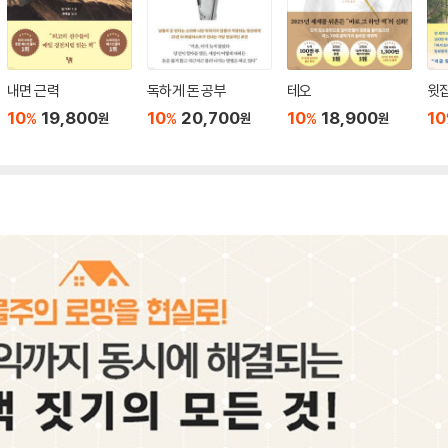
내면 근력
독하게 돈 공부
테오
윗집
10
19,800
10
20,700
10
18,900
10
%
%
%
원
원
원