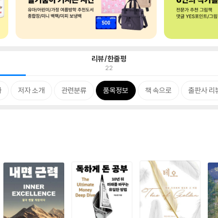
리뷰/한줄평
22
차
저자 소개
관련분류
품목정보
책 속으로
출판사 리