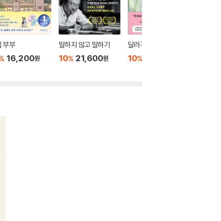
 부부
말하지 않고 말하기
달러구트 꿈 백화점 0
위버멘
16,200
10
21,600
10
16,020
10
1
%
%
%
%
원
원
원