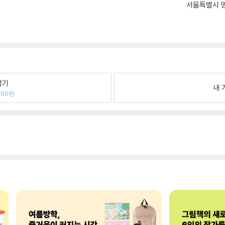
서울특별시 영
팔기
내 
400원