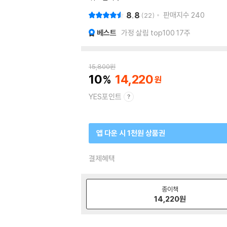
8.8
판매지수
240
22
베스트
가정 살림 top100 17주
15,800
원
10
14,220
YES포인트
앱 다운 시 1천원 상품권
결제혜택
종이책
14,220
원