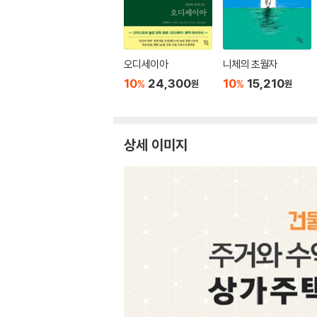
오디세이아
니체의 초월자
10
24,300
10
15,210
%
%
원
원
상세 이미지