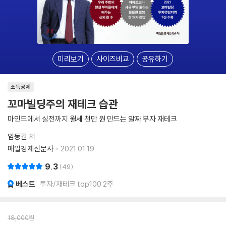
미리보기
사이즈비교
공유하기
소득공제
꼬마빌딩주의 재테크 습관
마인드에서 실전까지 월세 천만 원 만드는 알짜 부자 재테크
임동권
저
매일경제신문사
2021.01.19.
9.3
49
베스트
투자/재테크 top100 2주
18,000
원