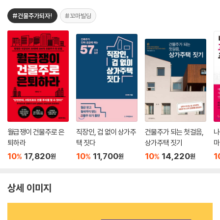
#건물주가되자!
#꼬마빌딩
월급쟁이 건물주로 은
직장인, 겁 없이 상가주
건물주가 되는 첫걸음,
나
퇴하라
택 짓다
상가주택 짓기
마
되
10
17,820
10
11,700
10
14,220
1
%
%
%
원
원
원
상세 이미지