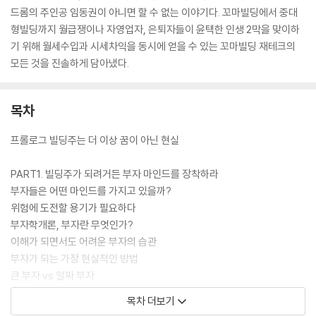
드롬의 주인공 임동권이 아니면 할 수 없는 이야기다. 꼬마빌딩에서 중대
형빌딩까지 월급쟁이나 자영업자, 은퇴자들이 윤택한 인생 2막을 맞이하
기 위해 월세수입과 시세차익을 동시에 얻을 수 있는 꼬마빌딩 재테크의
모든 것을 진솔하게 담아냈다.
목차
프롤로그 빌딩주는 더 이상 꿈이 아닌 현실
PART1. 빌딩주가 되려거든 부자 마인드를 장착하라
부자들은 어떤 마인드를 가지고 있을까?
위험에 도전할 용기가 필요하다
부자학개론, 부자란 무엇인가?
이해가 되면서도 어려운 부자의 습관
부자가 되는 가장 현실적인 방법
큰 부자 vs 알짜 부자
반드시 준비해야 하는 은퇴 후의 삶
목차 더보기