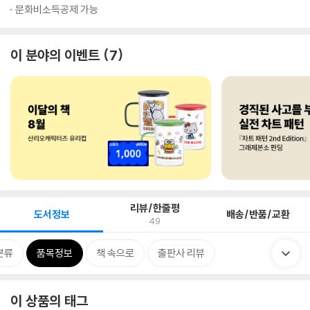
문화비소득공제 가능
이 분야의 이벤트
7
리뷰/한줄평
도서정보
배송/반품/교환
49
분류
품목정보
책 속으로
출판사 리뷰
이 상품의 태그