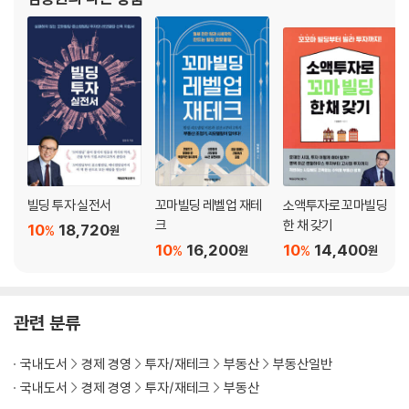
36억 원 알짜 빌딩으로 변신한 23.5억 원 송파구 상가주택
경사지에 있는 8억 2,000만 원 연신내역 다가구주택
투자가치로 판단해야 할 고대 앞 12억 원 상가주택
대단지 아파트 출입문 앞 26.5억 원 선유도역 근생빌딩
영등포 상가주택 리모델링 성공사례
신데렐라로 재탄생한 마포구 4층 노후 건물
병원건물에서 통상가빌딩으로 변신한 성북구 5층 건물
평범한 90년대 건물에서 첨단빌딩으로 재탄생한 대치동 빌딩
빌딩 투자 실전서
꼬마빌딩 레벨업 재테
소액투자로 꼬마빌딩
PART5. 도전하면 대박인 건물신축 노하우
크
한 채 갖기
10
18,720
%
원
건물 신축절차 A to Z
10
16,200
10
14,400
%
%
원
원
건물 신축비용 관련 팁
신축할 때 생기는 예상치 못한 문제점
알짜 신축부지 골라내는 노하우
관련 분류
서울대입구역세권 신축 컨설팅 사례
도로에 빼앗긴 내 땅 어찌할꼬?
국내도서
경제 경영
투자/재테크
부동산
부동산일반
국내도서
경제 경영
투자/재테크
부동산
PART6. 푼돈만 가진 내가 할 수 있는 소액 재테크