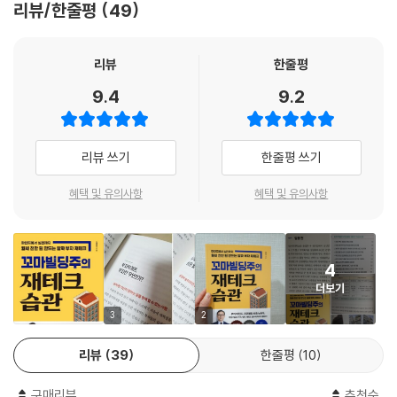
리뷰/한줄평
49
다. 2년마다 전세금이 1,000만 원씩 오른다고 가정할 때 6년이면 3,000
파트1은 빌딩주가 되기 위해 어떤 마인드가 필요한지를 다루면서 부자들
만 원이 오를 테니 본전은 뽑을 수 있다는 심산이었다. 2007년 당시 중개
의 생활철학과 재테크 노하우를 이야기한다. 조물주 위에 건물주라 회자될
업소 사장님들은 이 분을 이상하게 생각했단다. 그 지역 아파트는 지난 20
정도로 현대인의 워너비인 빌딩부자가 된 그들은 과연 어떤 마인드와 습관
리뷰
한줄평
년간 거의 오르지 않았는데 갑자기 웬 여자가 나타나서 17평짜리 나오면
을 가지고 있을까? 처음 부동산 투자를 시작했을 때 어떤 계기로 얼마를 가
9.4
9.2
사겠으니 연락 달라고 하더니 실제로 매물이 나오는 족족 물건을 보지도
지고 시작했으며 어떤 과정을 거쳐 지금의 부를 이루었을까? 파트2에서는
않고 계약을 하니 의아할 수밖에 없었던 것이다. 그런데 20년 동안 꿈쩍 않
현실 속 알짜 부자들의 실제 사례를 중심으로 우리가 꼭 궁금해하는 피가
던 창동 아파트 가격이 2008년부터 서서히 오르기 시작하더니 이듬해부
되고 살이 되는 바로 그 부분을 콕 집어 조목조목 전달해준다.
리뷰 쓰기
한줄평 쓰기
터 쭉쭉 오르기 시작했다.
--- ‘우리 주변의 알짜 부자에게 배우는 한 수’ 중에서
파트3과 파트4에서는 빌딩 재테크의 필살기 중 하나인 리모델링을 다루
혜택 및 유의사항
혜택 및 유의사항
었다. 필자가 진행한 공사 위주로 다루었으며 어떻게 해야 큰돈 되는 재테
요즘 서울 등 대도시를 중심으로 재테크 목적의 건축물 리모델링이 점차
크를 실현할 수 있는지, 그 과정에서 발생하는 각종 위험과 민원을 어떻게
활기를 띠고 있다. 70~80년대 고도 경제성장으로 지갑이 두둑해지자 80
해결해야 하는지, 알짜 물건 고르는 노하우는 무엇인지를 실전 사례 위주
~90년대 강남개발, 주택 200만 호 건설 등의 여파로 전국적으로 다가구
4
로 엮었다. 파트5는 빌딩 재테크의 꽃인 신축의 모든 것을 담고 있다. 무조
주택, 상가주택, 근생건물 등 꼬마빌딩들이 우후죽순처럼 지어졌다. 지금
더보기
건 신축만 한다고 돈이 되는 것은 아니다. 상권 분석과 입지 분석 및 수지
도 도시지역의 빈 땅이나 택지지구의 이주자택지 지역에 꼬마빌딩 신축이
분석을 통해 알짜 물건을 고르는 노하우를 실었고, 신축과정에서 접할 수
3
2
계속되고 있다. 문제는 80~90년대에 지어져 현재 건령이 25년 이상 된
있는 시공사와의 갈등과 민원 해결방법, 신축 절차와 건축 공사비에 대한
노후건축물들이 전체의 60%를 넘고 있어 이를 싹 허물고 신축하느냐, 아
리뷰
39
한줄평
10
최신 정보를 담았다. 설계도면을 잘 보지 못해도 전문가 수준의 정확한 수
니면 내외관을 대수선하여 30년 더 사용하느냐의 기로에 서 있다.
치를 알지 못해도 건물주 입장에서 건물이 제대로 지어지고 있는지 파악할
--- ‘고수익을 안겨주는 리모델링 재테크’ 중에서
구매리뷰
추천순