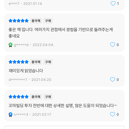
기라서 지상 8~10층의 고층건물을 올릴 수 있는 아주 좋은 땅이었다. 참
e***7
2021.01.14.
1
고로 부언하자면 용도지역이 일반상업지역이나 준주거지역은 용적률이
높아 고층건물을 지을 수 있지만 그러기 위해서는 한 가지 전제조건이 있
종이책
구매
다. 즉, 토지면적이 대략 60평을 넘어야 한다는 것이다. 무슨 말인가 하면
좋은 책 입니다. 여러가지 관점에서 경험을 기반으로 들려주는게
지상으로 8층 이상을 올리려면 그만큼 법정주차대수가 많이 필요하다. 그
좋네요
많은 주차대수를 충족할 공간을 확보하려면 1층의 여유 공지만으로는 턱
없이 부족하므로 지하로 1층이든 2층이든 또는 그 이상으로 파내려가 기계
g*****d
2022.04.04.
0
식 주차공간을 만들어야 한다. 그런데 지하에 기계식 주차시설을 설치하기
위해서는 움직일 수 있는 일정 수준의 대지면적이 필요하다. 이를 만족시
종이책
구매
키는 최소한의 크기를 60평 정도로 보는 것이다. 아무리 대도시 요지의 용
재미있게 읽었습니다
도지역이 일반상업지역인 토지라 하더라도 토지면적이 30~50평 정도에
그친다면 물리적으로 지하에 기계식 주차시설 설치가 불가능하다. 이 경우
d*******7
2021.04.20.
0
지상으로 분명히 10층 이상을 올릴 수 있는 좋은 땅임에도 불구하고 겨우
4~5층 정도만 올리는 데 그칠 수밖에 없으므로 준주거지역 이상의 신축
종이책
구매
부지를 구입할 때는 대지 크기에 주의해야 한다.
꼬마빌딩 투자 전반에 대한 상세한 설명, 많은 도움이 되었습니다~
--- ‘도전하면 대박인 건물신축 노하우’ 중에서
s*****3
2021.03.17.
0
최근에 지어진 지식산업센터, 즉 아파트형공장은 ‘공장’이라는 느낌은 전
혀 들지 않는다. 오히려 첨단오피스빌딩이라 할 수 있을 정도다. 건물 상층