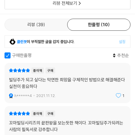
39평이고 층당 25평씩이다. 지층과 1층은 근생이고 2~3층은 주택이었
리뷰 전체보기
다. 매가 13억 7,000만 원이니 토지 평당 3,500만 원이다. 시세 수준으로
나왔는데 임대수익률이 너무 안 좋았다. 보증금 3억 7,000만 원에 월세가
불과 125만 원이어서 임대수익률이 1.5%에 불과했다. 아무리 저금리 시대
리뷰
39
한줄평
10
라 하더라도 임대수익률이 2.5%도 안 되는 물건은 시장에서 투자자들의
관심을 끌기 어려운 것이 사실이다. 하지만 필자가 이 물건을 분석한 결과
클린봇
이 부적절한 글을 감지 중입니다.
설정
리모델링 시 알토란 같은 물건으로 재탄생될 수 있는 숨은 보석이었다. 필
자는 즉시 리모델링 회사에 필자가 고안한 리모델링안을 기초로 견적을 의
구매한줄평
추천순
뢰했고 투자자를 위한 컨설팅 보고서를 작성했다. 요약하면 이 물건을 13
억 7,000만 원에 매입하여 2억 8,000만 원을 들여 리모델링하면 임대료
종이책
구매
가 보증금 1억 5,000만 원에 월세 600만 원이 예상되어 건물가치가 22억
빌딩주가 되고 싶다는 막연한 희망을 구체적인 방법으로 해결해준다
정도 되는 것으로 추정할 수 있었다. 리모델링을 원하는 투자자에게 이 물
실천이 중요하다
건을 소개했고 좋은 매물을 한눈에 알아본 투자자는 즉시 투자를 결정했
다.
h******4
2021.11.12.
1
--- ‘시의적절한 리모델링 재테크 성공사례’ 중에서
종이책
구매
2019년 초 서울대입구역세권 대로변에 3층 건물을 소유한 건물주가 필자
꼬마빌딩시리즈의 끝판왕을 보는듯한 책이다. 꼬마빌딩주가되려는
를 찾아왔다. 용도지역이 고효율토지인 준주거지역이었다. 더구나 대지면
사람의 필독서로 강추합니다
적이 67평으로 지하에 기계식 주차시설을 넣을 공간을 확보할 수 있는 크