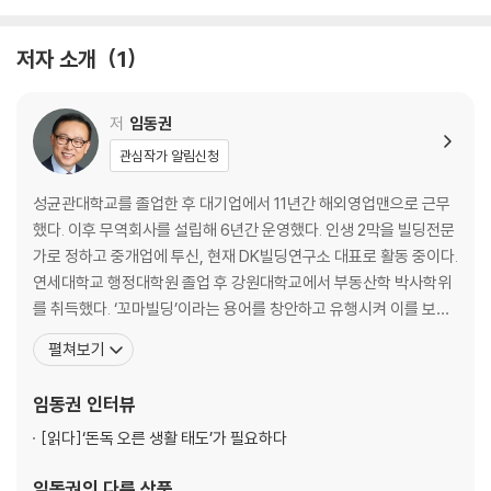
PART2. 우리 주변의 알짜 부자에게 배우는 한 수
소형 아파트 투자자에서 건물주로 거듭난 윤복순
저자 소개
1
신축 재테크에 도전한 김 원장 부부
관심을 기회로 만든 전도양양 회계사 신똑똑
미래를 내다보고 가치투자 실행한 치과원장 최미래
저
임동권
자력으로 빌딩부자에 도전하는 대기업 팀장 이봉달
관심작가 알림신청
비범한 투자의 귀재, 설렁탕집 주인 김선달
자장면이 만찬인 5,000억 원대 금수저 자산가
성균관대학교를 졸업한 후 대기업에서 11년간 해외영업맨으로 근무
했다. 이후 무역회사를 설립해 6년간 운영했다. 인생 2막을 빌딩전문
PART3. 고수익을 안겨주는 리모델링 재테크
가로 정하고 중개업에 투신, 현재 DK빌딩연구소 대표로 활동 중이다.
리모델링 재테크란 무엇인가?
연세대학교 행정대학원 졸업 후 강원대학교에서 부동산학 박사학위
리모델링 종류별 공사비와 공사기간
를 취득했다. ‘꼬마빌딩’이라는 용어를 창안하고 유행시켜 이를 보통
임차인 명도 노하우
명사로 만든 장본인이다. 빌딩중개와 리모델링 경험을 바탕으로 쓴
펼쳐보기
공사현장 민원처리 비법
첫 책 《10년 안에 꼬마빌딩 한 채 갖기》는 2015년 종합베스트 셀러
리모델링용 알짜 물건 고르는 노하우
로 경제경영 부문 올해의 책에 오르며 전국적으로 ‘꼬마빌딩’ 투자 열
임동권
인터뷰
풍을 일으킨 바 있다. 국내 중소형 빌딩 리모델
PART4. 시의적절한 리모델링 재테크 성공 사례
[읽다]
‘돈독 오른 생활 태도’가 필요하다
서울 강북권 재래시장 통상가건물
임동권
의 다른 상품
서울 남부지역 7호선 역세권 이면의 상가건물