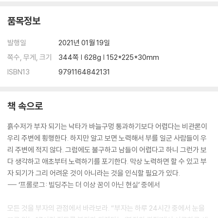
아파트형공장의 등장, 지식산업센터 투자
선입견을 깨라! 역세권 신축빌라 투자
품목정보
수익형 부동산의 단골상품, 오피스텔
똘똘한 월세 수입을 바란다면 구분상가 투자
발행일
2021년 01월 19일
평택 미군렌탈하우스 시장은 둘이다
쪽수, 무게, 크기
344쪽 | 628g | 152*225*30mm
ISBN13
9791164842131
PART7. 빌딩 재테크 필수지식
부동산 공적장부를 살펴보자
수익성을 위한 상권 및 입지 분석
책 속으로
부동산이 매월 벌어들이는 수입, 임대료
투자 여부를 결정짓는 중요한 지표, 공실률
흙수저가 부자 되기는 낙타가 바늘구멍 통과하기보다 어렵다는 비관론이
리모델링 및 증축할 때 따져봐야 할 용적률
우리 주변에 횡행한다. 하지만 알고 보면 노력해서 부를 일군 사람들이 우
대지면적에 대한 바닥면적의 비율, 건폐율
리 주변에 적지 않다. 그럼에도 불구하고 남들이 어렵다고 하니 그런가 보
짚고 넘어가야 할 기타 필수지식
다 생각하고 애초부터 노력하기를 포기한다. 막상 노력하면 할 수 있고 부
상권의 가치를 가늠하는 척도 역할, 권리금
자 되기가 그리 어려운 것이 아니라는 것을 인식할 필요가 있다.
토지이용계획확인원에서 볼 수 있는 지구단위계획구역
--- ‘프롤로그: 빌딩주는 더 이상 꿈이 아닌 현실’ 중에서
소개받은 건물이 위반건축물이라면?
내가 소유한 건물가격 산출 요령
모든 것을 부자의 관점에서 바라보라. “부자는 하루 24시간 중에서 눈을
건물주에게 도움이 되는 건물관리 노하우