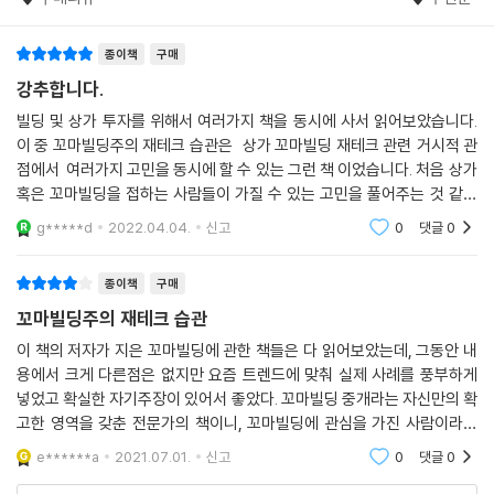
수 있는 실전 기술과 팁을 알려주고 있다.
리모델링에 대해 관심을 가지고 거리를 거닐다 보면 건물 외벽이 까끌까끌
종이책
구매
파트6은 바로 꼬마빌딩 건물주에 진입하기에는 종잣돈이 부족한 이들을
하게 마감되고 페인트칠을 한 건물들을 찾아볼 수 있을 것이다. “아는 만큼
위해 소액으로 수익형 부동산에 투자하여 돈 굴리는 방법을 소개한다. 파
강추합니다.
보인다”는 말처럼 관심을 두지 않으면 건물 외벽이 석재인지 벽돌인지 타
트7에는 공적장부, 임대료, 공실률, 용적률, 건폐율, 권리금, 건물가격 산
빌딩 및 상가 투자를 위해서 여러가지 책을 동시에 사서 읽어보았습니다.
일인지 페인팅된 것인지 눈에 들어오지 않겠지만 관심을 가지고 집중하여
출요령, 건물관리 노하우 등 빌딩 재테크에 임하는 투자자라면 반드시 알
이 중 꼬마빌딩주의 재테크 습관은 상가 꼬마빌딩 재테크 관련 거시적 관
살펴보면 건물 외벽을 드라이비트나 스톤코트로 마감한 건물들이 많다는
아둬야 할 필수지식을 실었다. 시중에 나온 그 어떤 부동산 상식사전보다
점에서 여러가지 고민을 동시에 할 수 있는 그런 책 이었습니다. 처음 상가
것을 알 수 있다. 이 방식은 건물 외벽에 단열재인 스티로폼을 붙인 후 겉면
실전 사례 중심으로 상세하고 깊이 있는 정보를 담고 있어 빌딩 투자자들
혹은 꼬마빌딩을 접하는 사람들이 가질 수 있는 고민을 풀어주는 것 같아
을 사포처럼 마감한 것인데 브랜드에 따라 ‘드라이비트’나 ‘스타코’라 불린
에게 실질적인 도움이 될 것이다. 파트8에서는 빌딩 투자가치 유망지역 7
도움이 되었던거 같습니다. 초보자의 입장에서 접근 가능한 서적이었었다
g*****d
2022.04.04.
신고
0
댓글
0
다. 건물이 낡고 외풍이 있어 더 이상 방치하기 어려울 때 건물주는 최소한
고 생각
곳을 다루었다. 언택트 시대에도 뜨는 상권, 반짝했다가 이내 사라지는 상
의 비용을 들여 건물 이미지를 개선하고 단열성능을 높이고자 이 방식을
권보다는 배후지에 탄탄한 유효수요를 두고 있는 지속가능한 상권을 소개
종이책
구매
주로 사용한다. 외벽을 석재로 마감할 때 평당 60만 원 선이라면 드라이비
한다.
트는 15~20만 원 선으로 보면 된다. 건물 내부는 화장실을 개선하고 계단
꼬마빌딩주의 재테크 습관
실 벽면을 페인트칠로 끝내고 창호를 교체하는 정도의 공사가 여기에 해당
이 책은 빌딩 부자가 되기를 원하는 사람이 앞서 빌딩 부자가 된 사람들의
이 책의 저자가 지은 꼬마빌딩에 관한 책들은 다 읽어보았는데, 그동안 내
된다. 공사비는 평당 100만 원 전후로 볼 수 있고 공사기간은 1개월 내외다
용에서 크게 다른점은 없지만 요즘 트렌드에 맞춰 실제 사례를 풍부하게
사례를 통해 부자가 되는 꿈을 꾸고 부자가 되는 계획을 세우고 마침내 그
--- ‘리모델링 종류별 공사비와 공사기간’ 중에서
넣었고 확실한 자기주장이 있어서 좋았다. 꼬마빌딩 중개라는 자신만의 확
꿈을 이루도록 도와주는 데 목적이 있다. 더도 말고 덜도 말고 지금 당장 내
고한 영역을 갖춘 전문가의 책이니, 꼬마빌딩에 관심을 가진 사람이라면
재테크에 적용할 수 있는 딱 필요한 정보만을 군더더기 없이 담고 있다. 빌
2018년 3월 필자의 사무실이 있는 영등포의 전철역세권에 상가주택 매물
꼭 한번은 읽어봐야하는 책이다. ...본업에서 번 돈은 본업과 연결시키되
딩 재테크의 교과서라 할 수 있는 이 책의 내용을 따라가다 보면 멀게만 느
e******a
2021.07.01.
신고
0
댓글
0
미래가치가 있
이 나왔다. 1991년 준공된 지하 1층이 딸린 3층짜리 상가주택이다. 대지는
껴졌던 빌딩주가 더 이상 꿈이 아닌 현실이 되어 있을 것이다.