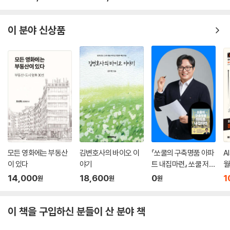
나타내는 척도로 통한다. 이때 연면적은 지하 부분을 제외한 지상 건축물
의 면적을 말한다. 쉽게 설명하자면 이 세상에 존재하는 모든 땅에는 그 땅
의 번지수인 ‘지번’을 붙여놓았고, 각 지번에 대해 쓸모를 정해놓았다. 집만
이 분야 신상품
지을 땅, 집과 상업용건물을 지을 수 있는 땅, 공장을 지을 수 있는 땅, 공장
뿐만 아니라 집과 상가도 공존할 수 있는 땅이 있다. 또한 각각의 땅에 대해
지상으로 몇 층 정도 올릴 수 있는지도 정해놓았다. 가령 2종일반주거지역
에는 지상으로 3~4층, 3종일반주거지역에는 5~6층, 준주거지역에는 7
~8층, 준공업지역에도 7~8층, 일반상업지역은 10층 이상도 지을 수 있
다.
--- ‘빌딩 재테크 필수지식’ 중에서
샤로수길은 서울시 관악구 봉천동에 있는 상권으로서 ‘관악로14길’ 초입
약 600m를 중심으로 하는 상권이다. 지하철역 서울대입구역 2번 출구로
모든 영화에는 부동산
김변호사의 바이오 이
『쏘쿨의 구축명품 아파
A
나와서 170미터쯤 걸으면 스타벅스를 끼고 왼쪽 골목으로 들어서면 샤로
이 있다
야기
트 내집마련』 쏘쿨 저자
월
수길이 시작된다. 관악구청 길 건너편 좌측이다. 최근 서울의 유명상권은
온라인 북토크
14,000
18,600
0
1
원
원
원
경리단길, 가로수길, 망리단길, 성수동길등 ‘○○○길’로 통한다. 그런데
이들 상권은 대학교상권이 아니다. 직장인이 주요 고객이다. 반면, 연대상
이 책을 구입하신 분들이 산 분야 책
권, 고대상권, 홍대상권, 이대상권, 건대상권은 상권 이름에 대학교가 붙는
다. 특이하게도 대학교 상권이면서 핫플레이스 이름을 딴 상권이 바로 ‘샤