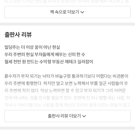
뜨고 있는 17시간 정도를 부자가 되겠다는 ‘부자의 관점’에서 사고하고 생
활한다. 일반인은 하루에 1시간도 부자의 관점에 투자하지 않는다.” 부자
PART8. 빌딩 투자가치 유망지역 7선
책 속으로 더보기
가 되고자 한다면 언제까지 얼마를 모으겠다는 구체적인 스케줄을 세워야
당인리 문화체육공원을 품은 합정·상수역세권
한다. 직장인으로서 4년에 1억을 모으겠다는 목표를 세우면 그걸 달성하
언택트 시대의 기린아 성동구 금호동상권
기 위해 매달 200만 원을 저축해야 한다. 이런 목표가 설정되었으면 무조
잠실 관광특구의 스타 송리단길
출판사 리뷰
건 매달 월급에서 200만 원을 떼어놓는 것에서 시작해야 할 것이다. 보다
서울 서남권의 교통허브 당산역상권
일찍 돈에 눈뜨고 부자를 목표로 삼고 나아갈수록 부자가 되는 속도나 크
빌딩주는 더 이상 꿈이 아닌 현실
칙칙한 인쇄골목에서 예술이 흐르는 힙지로상권
기는 그만큼 커진다는 게 부자 연구가들 사이의 통설이다.
우리 주변의 현실 부자들에게 배우는 신의 한 수
젊음이 넘치는 가성비 최고상권 샤로수길
--- ‘부자가 되는 가장 현실적인 방법’ 중에서
월세 천만 원 만드는 수익형 부동산 재테크 길라잡이
서북권의 우량주 연신내 로데오거리
이 분은 1996년도에 부동산 투자에 입문했는데 초기에는 소형 아파트 경
흙수저가 부자 되기는 낙타가 바늘구멍 통과하기보다 어렵다는 비관론이
에필로그 부동산 정책과 재테크에 대한 단상
매와 분양권에 투자했다. 2007년도에는 신용대출로 마련한 1억 5,000만
우리 주변에 횡행한다. 하지만 알고 보면 노력해서 부를 일군 사람들이 우
원으로 소형 아파트 갭 투자를 시작했다. 그 당시 서울 시내에서 최소한의
리 주변에 적지 않다. 막상 노력하면 할 수 있고 부자 되기가 그리 어려운
돈으로 3,000만 원이라는 가장 작은 갭 수익을 목표에 두고 아파트 투자
것이 아니라는 것을 인식할 필요가 있다. 주변에 친구나 형뻘 되는 사람, 아
를 할 수 있는 지역을 고르다 보니 도봉구 창동뿐이었다. 17평짜리 아파트
저씨나 아버지뻘 되는 사람들 중에 재산이 100억 원대 이르는 분들이 알고
시세가 9,000만 원이었고 전세가 6,000만 원 선이었기에 채당 3,000만
보면 희귀할 정도가 아니라 제법 있다. 이 책은 지극히 평범해 보이는 그들
출판사 리뷰 더보기
원 수익을 목표로 갭 투자를 시작할 수 있었다. 일단 투자지역과 평형이 결
을 부자로 만들어준 마인드와 실제 재산 축적 과정을 살펴보는 것에서 시
정되자 지역 중개사무소를 훑으면서 매수 의뢰를 시작했고 매물이 나오면
작한다.
아파트 내부를 볼 시간도 없이 즉시 계약한 끝에 두 달 만에 5채를 계약했