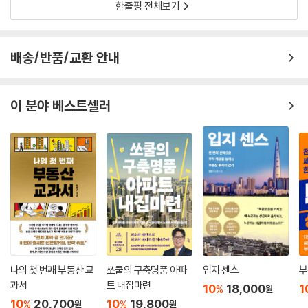
한줄평 전체보기
까지 트럭도 올릴 수 있고 층고도 높아 개방감이 좋고 복도며 화장실이며
널찍하다. 이 시설의 경우 전기료, 수도료, 대출이자율 등 여러 측면에서 정
부의 혜택으로 관리비가 저렴하다. 90년대만 해도 강남권이나 강북중심
배송/반품/교환 안내
권에 자리 잡은 기업들은 성수동이나 구로동으로 이전하는 것을 꺼려했지
만 2000년대 들어 지식산업센터의 수준이 높아지고 집적화가 심화되자
테헤란로, 강남대로, 광화문 등지의 높은 임대료에 시달리던 상당수의 기
이 분야 베스트셀러
업들이 앞다투어 몰려와 지식산업센터에 둥지를 튼 지 오래다. 정부의 권
장사업인 만큼 지식산업센터는 신규 분양 시 대출이 최대 80%까지 나와
투자금이 적게 드는 것도 커다란 장점이다.
--- ‘푼돈만 가진 내가 할 수 있는 소액 재테크’ 중에서
용적률에 대한 지식은 빌딩 투자에 임하고자 하는 투자자라면 반드시 갖춰
야 할 필수지식이다. 투자자가 용적률에 관한 지식이 있다면 기존의 낡은
건물을 매입하여 리모델링하거나 증축할 때 이득이 되는지를 판단할 때 용
이하다. 용적률을 스스로 체크해보고 괜찮다고 판단되면 증축함으로써 가
치를 증대시켜 적정한 가격에 되팔 수 있다. 허름한 건물이 있는 토지를 매
나의 첫 번째 부동산 교
쏘쿨의 구축명품 아파
입지 센스
부
입하여 신축한 후 되팔 때는 더욱 중요하다. 용적률에 대한 사전적 정의는
과서
트 내집마련
10
18,000
1
%
원
“대지면적에 대한 건축물의 연면적 비율”로 건축물에 의한 토지 이용도를
10
20,700
10
19,800
%
%
원
원