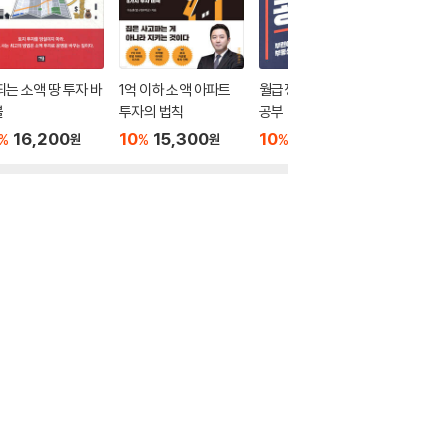
되는 소액 땅 투자 바
1억 이하 소액 아파트
월급쟁이의 첫 부동산
평범한 
블
투자의 법칙
공부
로 이끄는
자의 비
16,200
10
15,300
10
15,300
10
1
%
%
%
%
원
원
원