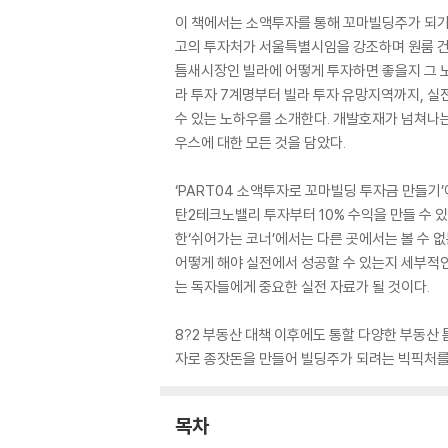
이 책에서는 소액투자를 통해 꼬마빌딩주가 되기 
고의 투자처가 서울특별시임을 강조하며 원룸 건물
틈새시장인 빌라에 어떻게 투자하면 좋을지 그 노
라 투자 7계명부터 빌라 투자 유망지역까지, 실전에
수 있는 노하우를 소개한다. 개발호재가 넘쳐나는
우스에 대한 모든 것을 담았다.
‘PART04 소액투자로 꼬마빌딩 투자금 만들기’
탄2테크노밸리 투자부터 10% 수익을 만들 수 있
한‘쉬어가는 코너’에서는 다른 곳에서는 볼 수 없
어떻게 해야 실전에서 성공할 수 있는지 세부적
는 독자들에게 중요한 실전 자료가 될 것이다.
8?2 부동산 대책 이후에도 통할 다양한 부동산
자로 종잣돈을 만들어 빌딩주가 되려는 빅픽처를
목차