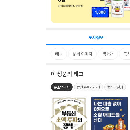
도서정보
태그
상세 이미지
책소개
목
이 상품의 태그
#소액투자
#건물주가되자!
#꼬마빌딩