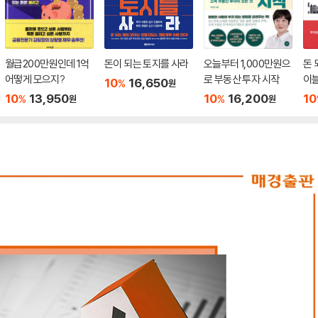
월급200만원인데 1억
돈이 되는 토지를 사라
오늘부터 1,000만원으
돈 
어떻게 모으지?
로 부동산 투자 시작
이
10
16,650
%
원
10
13,950
10
16,200
10
%
%
원
원