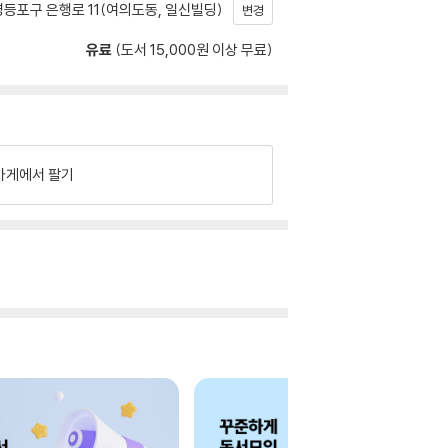
등포구 은행로 11(여의도동, 일신빌딩)
변경
유료
(도서 15,000원 이상 무료)
가게에서 팔기