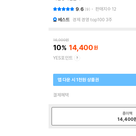
9.6
판매지수
12
9
베스트
경제 경영 top100 3주
16,000
원
10
14,400
YES포인트
앱 다운 시 1천원 상품권
결제혜택
종이책
14,400