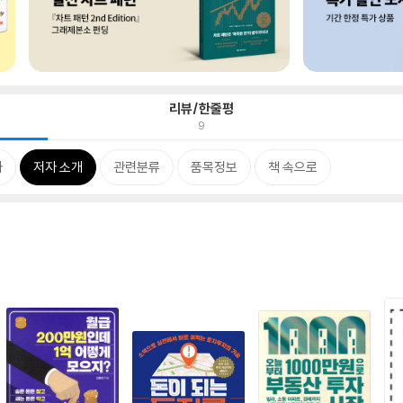
리뷰/한줄평
9
차
저자 소개
관련분류
품목정보
책 속으로