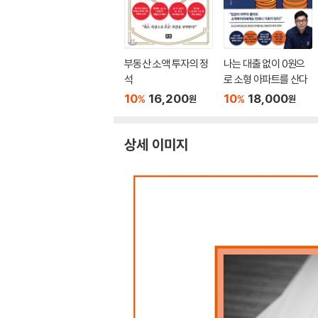
부동산 소액 투자의 정
나는 대출 없이 0원으
석
로 소형 아파트를 산다
10
16,200
10
18,000
%
%
원
원
상세 이미지