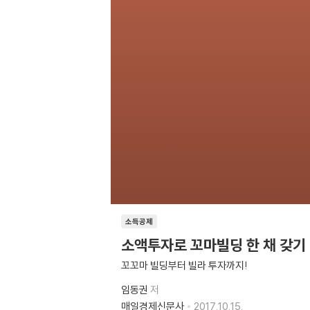
소득공제
소액투자로 꼬마빌딩 한 채 갖기
꼬꼬마 빌딩부터 빌라 투자까지!
임동권
저
매일경제신문사
2017.10.15.