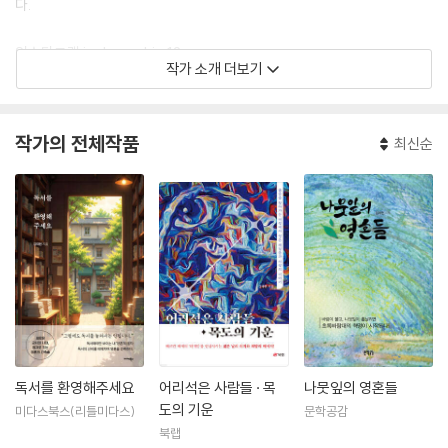
다.
인스타그램 jaehyun_kim12
작가 소개 더보기
작가의 전체작품
최신순
독서를 환영해주세요
어리석은 사람들 · 목
나뭇잎의 영혼들
도의 기운
미다스북스(리틀미다스)
문학공감
북랩