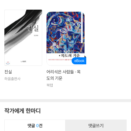
진실
어리석은 사람들 · 목
도의 기운
하움출판사
북랩
작가에게 한마디
댓글
0
건
댓글쓰기