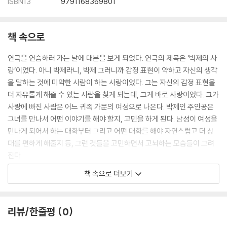
ISBN13
9791168369801
책 속으로
연극을 연습하러 가는 날에 대본을 보게 되었다. 연극의 제목은 ‘박제의 사
랑’이었다. 아니 박제라니, 박제 그러니까 감정 표현이 약하고 자신의 생각
을 말하는 것에 미약한 사람이 하는 사랑이었다. 그는 자신의 감정 표현을
더 자유롭게 해줄 수 있는 사람을 찾게 되는데, 그게 바로 사랑이었다. 그가
사랑에 빠진 사람은 어느 귀족 가문의 여성으로 나온다. 박제인 주인공은
그녀를 만나서 어떤 이야기를 해야 할지, 고민을 하게 된다. 남성이 여성을
만나게 되어서 하는 대화부터 그리고 어떤 대화를 해야 자연스럽고 더 상
대를 편하게 해줄지 등, 그런 것들을 고민하면서 고뇌하는 모습들이 그려
진다
--- p.23
책 속으로 더보기
그런 생각이 나네요. 유아일 때는 옳음에 대해서도 모두 다 받아들이려고
한다는 거예요. 동심의 세계가 허락된다면 옳음에 대해서도 받아들이는 영
리뷰/한줄평
0
역은 넓다는 겁니다. 어른이 될수록 옳음을 있는 그대로 받아들이지는 않