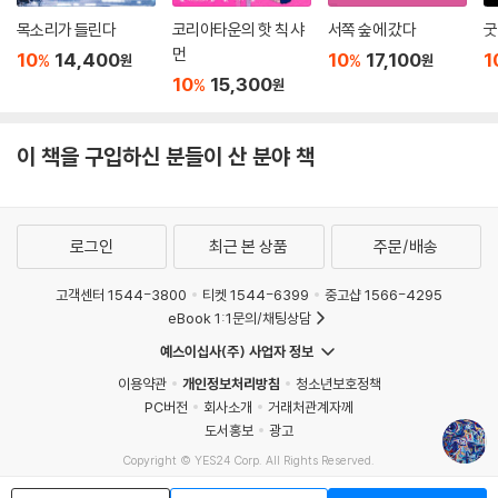
목소리가 들린다
코리아타운의 핫 칙 샤
서쪽 숲에 갔다
굿
먼
10
14,400
10
17,100
1
%
%
원
원
10
15,300
%
원
이 책을 구입하신 분들이 산 분야 책
로그인
최근 본 상품
주문/배송
고객센터 1544-3800
티켓 1544-6399
중고샵 1566-4295
eBook 1:1문의/채팅상담
예스이십사(주) 사업자 정보
이용약관
개인정보처리방침
청소년보호정책
PC버전
회사소개
거래처관계자께
도서홍보
광고
Copyright © YES24 Corp. All Rights Reserved.
MATOM1