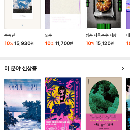
수족관
모순
빵충 사육 준수 사항
태
10
15,930
10
11,700
10
15,120
1
%
%
%
원
원
원
이 분야 신상품