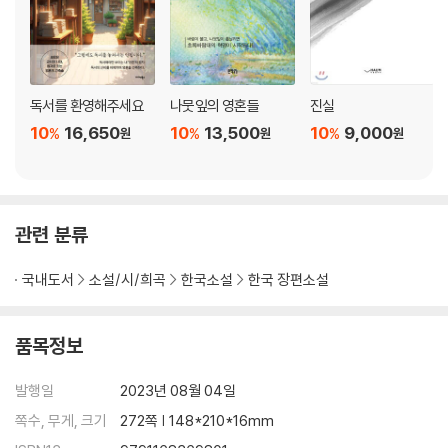
독서를 환영해주세요
나뭇잎의 영혼들
진실
10
16,650
10
13,500
10
9,000
%
%
%
원
원
원
관련 분류
국내도서
소설/시/희곡
한국소설
한국 장편소설
품목정보
발행일
2023년 08월 04일
쪽수, 무게, 크기
272쪽 | 148*210*16mm