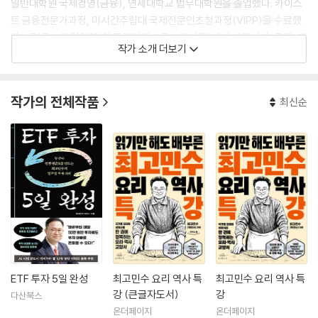
일반대학원 국제경영(금융), 연세대학교 법무대학원을 졸업했다. 카이스
트 금융전문가과정, 미시간주립대 국제전문인초청과정(VIPP)을 수료했
다. (구)코스닥위원회(현 증권거래소 코스닥시장)에서 상장심사, 규정, 제
작가 소개 더보기
도 업무를 담당했다. 금융위원회, 금융감독원, 증권사 등과 다수 TF에 참
여했고, 금융감독원에서 2년간 파견 근무를 하기도 했다. 전국투자자교육
협의회 강사를 역임하기도 했고, 오마이스쿨, 사이다경제, 패스트캠퍼스
작가의 전체작품
최신순
에서 주식 투자 강사로도 활동한 바 있다.
유튜브 채널 ‘침착맨’에 출연해 ‘민수’ 밈을 일으킨 장본인으로, MZ세대에
게 최고민수란 애칭으로 친근하게 다가가고 있다. ‘오히려 좋아 고맙다!’라
는 밈의 창시자이다. 역사, 요리 정보를 빽빽하게 채운 B4용지를 들고 침
착맨, 빠니보틀, 캡틴따거, 정형돈, 조나단 등과 국내외 여행을 다니는 여
행 유튜브에 출연하거나 MBC 〈구해줘홈즈〉, KBS 〈옥탑방의 문제아들〉,
MBN 〈동치미〉, JTBC 〈장르가머니〉 등의 방송과 펭수, 워크맨, 말년이 행
복하게, 중년이상준, 조동아리, 딘딘은딘딘 등 다양한 예능프로그램에 출
연하며 끊임없이 장시간 말하는 캐릭터로 대중의 사랑을 받고 있다.
ETF 투자 5일 완성
최고민수 요리 역사 특
최고민수 요리 역사 특
저서로는 10만 부 이상 판매된 베스트셀러 『주식 공부 5일 완성』과 『아들
강 (큰글자도서)
강
다산북스
아, 주식 공부해야 한다 1, 2』, 『최고민수 경제사 특강 1, 2』 『최고민수 요리
온더페이지
온더페이지