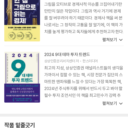
그림을 모티브로 경제사적 이슈를 끄집어내기란
만만치 않은 작업이다. 그림과 역사 거기에 경제
를 잘 버무려야 하기 때문이다. 경제사 책을 써 본
나로서는 그 창작의 고통을 잘 알기에, 이 책의 가
치를 높게 평가하고 독자들에게 추천하고자 한다.
딱딱한 경제 이야기를 그림과 역사라는 양념을 더
펼쳐보기
해 놓으니, 경제에 무관심한 이들에게도 좋은 교
양서가 되리라. 쉽고 편안하게 읽다 보면 금방 책
2024 9대 테마 투자 트렌드
을 완독하게 되는 마법의 책 속으로 빠져 보길 바
상상인증권 리서치센터
저
한스미디어
란다.
최고의 지성, 상상인증권 애널리스트들의 생각을
가까이서 접할 수 있는 책, 시장 전문가 집단의 스
마트한 맨파워를 느낄 수 있다는 가장 똑똑한 책,
2024년 주식투자를 위해서 반드시 두고 봐야 할
필수 투자 조언서인 이 책을 최고민수가 강력 추
천해드리고자 한다. 고기를 잘 잡기 위해서는 고
펼쳐보기
기 잡는 방법을 착실히 배워야 하듯, 주식투자를
잘하기 위해서는 각 섹터별 전망과 예측을 꼼꼼히
들여다봐야 하지 않을까? 그런 열망이 가득한 독
작품 밑줄긋기