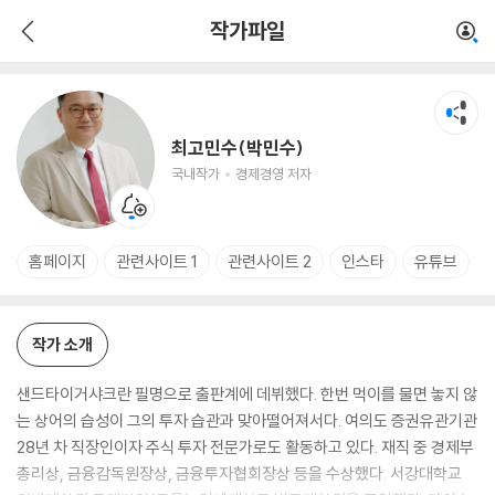
최고민수(박민수)
작가파일
국내작가
경제경영 저자
최고민수(박민수)
국내작가
경제경영 저자
홈페이지
관련사이트 1
관련사이트 2
인스타
유튜브
작가 소개
샌드타이거샤크란 필명으로 출판계에 데뷔했다. 한번 먹이를 물면 놓지 않
는 상어의 습성이 그의 투자 습관과 맞아떨어져서다. 여의도 증권유관기관
28년 차 직장인이자 주식 투자 전문가로도 활동하고 있다. 재직 중 경제부
총리상, 금융감독원장상, 금융투자협회장상 등을 수상했다. 서강대학교