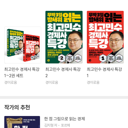
역사 특강』 등이 있다.
최고민수 경제사 특강
최고민수 경제사 특강
최고민수 경제사 특강
1~2권 세트
2
1
경이로움
경이로움
경이로움
작가의 추천
한 점 그림으로 읽는 경제
김치형
저
포르체