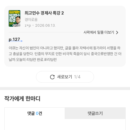
자라면 이 책을 책장에 꽂아두고 생각날 때마다
들여다보며 집단지성의 조언을 구해보자.
최고민수 경제사 특강 2
경이로움
z*p
2026.06.13.
사락에서 밑줄 더보기
p.127
아큐는 자신이 범인이 아니라고 했지만, 글을 몰라 자백서에 동가라미 서명을 하
고 총살을 당한다. 민중의 무지로 인한 비극적 죽음이 당시 중국으류반영한 건 아
닐까.오늘의 리딩런 완료.#리딩런
새로보기
1/4
작가에게 한마디
댓글
0
건
댓글쓰기