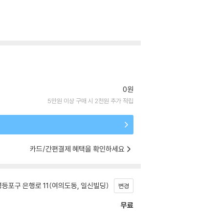
0원
5만원 이상 구매 시 2천원 추가 적립
카드/간편결제 혜택을 확인하세요
등포구 은행로 11(여의도동, 일신빌딩)
변경
무료