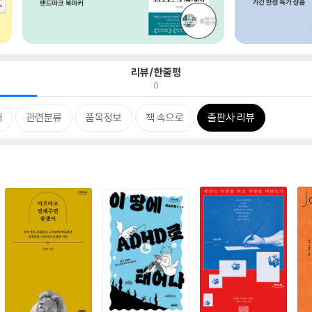
리뷰/한줄평
0
개
관련분류
품목정보
책 속으로
출판사 리뷰