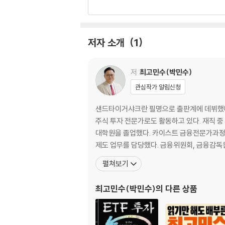
2. 프랑스 요리, 이건 꼭 알아야 해
오트퀴진과 세계 3대 진미: 트러플, 푸아그라, 
저자 소개
1
디저트: 크렘 브륄레, 마카롱, 티라미수
와인으로 만드는 프랑스 대표 요리와 디저트
마리 앙투아네트와 관련된 브리오슈, 크로아상,
저
최고민수(박민수)
프랑스 노르망디 몽생미셸과 아뇨 드 프레 살레
관심작가 알림신청
아키텐 알리에노르, 백년전쟁과 카술레
존 몬태큐 샌드위치 백작, 잠봉뵈르 샌드위치와
샌드타이거샤크란 필명으로 출판계에 데뷔했다.
알자스-로렌, 「마지막 수업」과 키슈 그리고 달
주식 투자 전문가로도 활동하고 있다. 재직 
대학원을 졸업했다. 카이스트 금융전문가과정,
3. 이탈리아 요리, 이건 꼭 알아야 해
제도 업무를 담당했다. 금융위원회, 금융감독원
펼쳐보기
강인한 스파르타인을 만들어 낸 선지 수프
고대 로마의 젓갈 가룸에서 시작된 토마토 케첩
최고민수(박민수)
의 다른 상품
파스타, 시칠리아 그리고 카놀리, 아란치니
볼로냐 그리고 이탈리아 중북부 지역 파스타
이탈리아 통일, 가르발디 칵테일과 마르게리타 