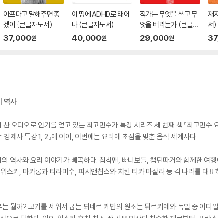
아프다고 말해주면 좋
이 땅에 ADHD로 태어
작가는 무엇을 쓰고 무
재
겠어 (큰글자도서)
나 (큰글자도서)
엇을 버리는가 (큰글자
서)
도서)
37,000
40,000
29,000
37
원
원
원
의 역사
 꽉 찬 오디오로 인기를 얻고 있는 최고민수가 특강 시리즈 세 번째 책 『최고민수
제사 특강 1, 2』에 이어, 이번에는 요리에 초점을 맞춘 음식 세계사다.
지의 역사와 요리 이야기가 빼곡하다. 침착맨, 빠니보틀, 캡틴따거와 함께한 여행
과 위스키, 마카롱과 티라미수, 피시앤칩스와 치킨 티카 마살라 등 각 나라를 대
유는 뭘까? 고기를 세워서 굽는 되네르 케밥의 원조는 튀르키예와 독일 중 어디