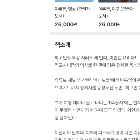
아무튼, 명상 (큰글자
아무튼, 야구 (큰글자
도서)
도서)
26,000
26,000
원
원
책소개
최고민수 특강 시리즈 세 번째, 이번엔 요리다!
먹고사니즘의 역사를 한 권에 담은 유쾌한 음식
유튜브 채널 ‘침착맨’, ‘빠니보틀’에서 빈틈없이
브렉시트까지 경제사를 종횡무진 누빈 『최고민수 경
그가 여행 때마다 들고 다니는 ‘B4용지’에는 현
지 못했던 내용까지 한 권에 모두 담았다. 와인
럼 풀어낸다.
이탈리아 남부와 북부의 파스타가 맛이 다른 이