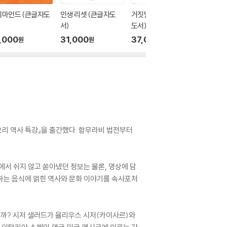
지마인드 (큰글자도
인생 리셋 (큰글자도
거짓말 구분법 (큰글자
매력이란
서)
도서)
글자도서
,000
31,000
37,000
43,0
원
원
원
 요리 역사 특강』을 출간했다. 함무라비 법전부터
에서 쉬지 않고 쏟아냈던 정보는 물론, 영상에 담
표하는 음식에 얽힌 역사와 문화 이야기를 속사포처
일까? 시저 샐러드가 율리우스 시저(카이사르)와