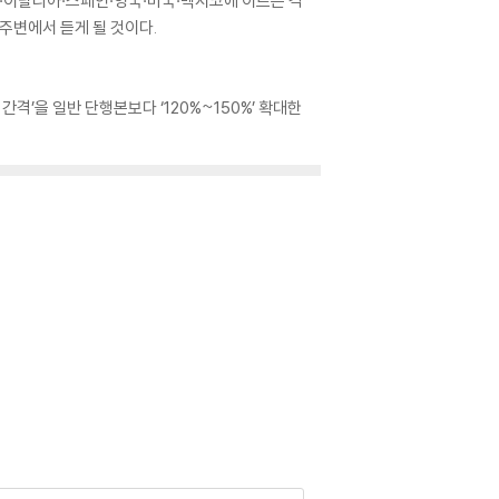
스·이탈리아·스페인·영국·미국·멕시코에 이르는 각
 주변에서 듣게 될 것이다.
격’을 일반 단행본보다 ‘120%~150%’ 확대한