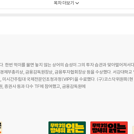
목차 더보기
캐비아
 구겔호프
 샤퀴테리
 한번 먹이를 물면 놓지 않는 상어의 습성이 그의 투자 습관과 맞아떨어져서다
걀요리
중 경제부총리상, 금융감독원장상, 금융투자협회장상 등을 수상했다. 서강대학교
 미시간주립대 국제전문인초청과정(VIPP)을 수료했다. (구)코스닥위원회(현
, 증권사 등과 다수 TF에 참여했고, 금융감독원에
피자