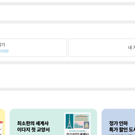
팔기
내 
000원