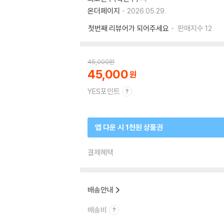
온더페이지
2026.05.29.
첫번째 리뷰어가 되어주세요
판매지수
12
45,000
원
45,000
YES포인트
앱 다운 시 1천원 상품권
결제혜택
배송안내
배송비