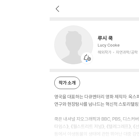
루시 쿡
해외작가
자연과학/공학 저자
루시 쿡
Lucy Cooke
해외작가
자연과학/공학
작가 소개
영국을 대표하는 다큐멘터리 영화 제작자. 옥스
연구와 현장탐사를 넘나드는 혁신적 스토리텔링,
쿡은 내셔널 지오그래픽과 BBC, PBS, 디스
타임스》, 《월스트리트 저널》, 《텔레그래프》, 
등에서 야생동물의 생태에 관한 뛰어난 대중 강연