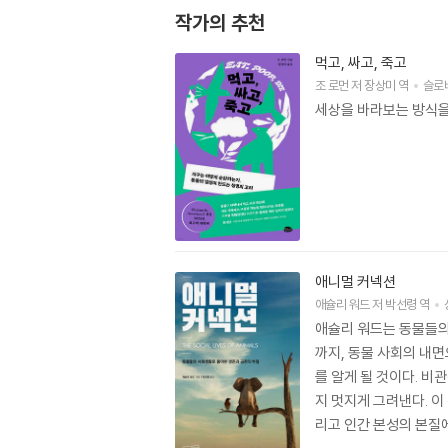
작가의 추천
먹고, 싸고, 죽고
조 로먼
저
장상미
역
슬로
세상을 바라보는 방식을
애니멀 커넥션
애슐리 워드
저
박선령
역
애슐리 워드는 동물들의
까지, 동물 사회의 내
를 알게 될 것이다. 비
지 멋지게 그려낸다. 이
리고 인간 본성의 본질