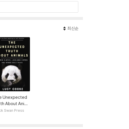
극찬을 받았고, 유니버시티칼리지 런던, 프린스턴
어로 번역된 『오해의 동물원』, 뉴욕 타임스 베스
최신순
e Unexpected
uth About Anim
ck Swan Press