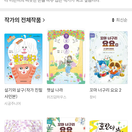
나 어린이의 따뜻한 손을 마주 잡는 작가가 되고 싶습니다.
작가의 전체작품
최신순
설기와 살구(작가 친필
햇살 나라
꼬마 너구리 요요 2
사인본)
위즈덤하우스
창비
시공주니어