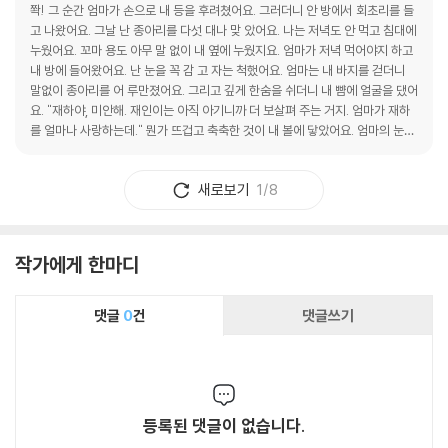
쫙! 그 순간 엄마가 손으로 내 등을 후려쳤어요. 그러더니 안 방에서 회초리를 들
고 나왔어요. 그날 난 종아리를 다섯 대나 맞 았어요. 나는 저녁도 안 먹고 침대에
누웠어요. 꼬마 용도 아무 말 없이 내 옆에 누웠지요. 엄마가 저녁 먹어야지 하고
내 방에 들어왔어요. 난 눈을 꼭 감 고 자는 척했어요. 엄마는 내 바지를 걷더니
말없이 종아리를 어 루만졌어요. 그리고 깊게 한숨을 쉬더니 내 뺨에 얼굴을 댔어
요. "재하야, 미안해. 재인이는 아직 아기니까 더 보살펴 주는 거지. 엄마가 재하
를 얼마나 사랑하는데." 뭔가 뜨겁고 축축한 것이 내 볼에 닿았어요. 엄마의 눈물
이었 지요.#리딩스타트
새로보기
1/8
작가에게 한마디
댓글
0
건
댓글쓰기
등록된 댓글이 없습니다.