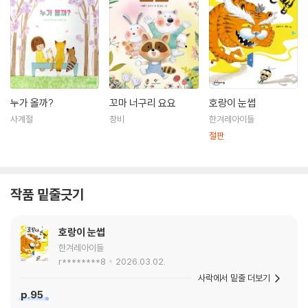
누가 올까?
꼬마 너구리 요요
호랑이 눈썹
사계절
창비
한겨레아이들
절판
작품 밑줄긋기
호랑이 눈썹
한겨레아이들
r********8
2026.03.02.
사락에서 밑줄 더보기
p.95