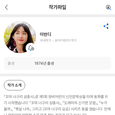
이반디
작가파일
국내작가
유아/어린이 작가
이반디
국내작가
유아/어린이 작가
출생
1974년 출생
작가 소개
『꼬마 너구리 삼총사』로 제1회 창비어린이 신인문학상을 타며 동화를 쓰
기 시작했습니다. 『꼬마 너구리 삼총사』, 『도레미의 신기한 모험』, 『누가
올까』, 『햇살 나라』 그리고 〈꼬마 너구리 요요〉 시리즈 등을 썼습니다. 언제