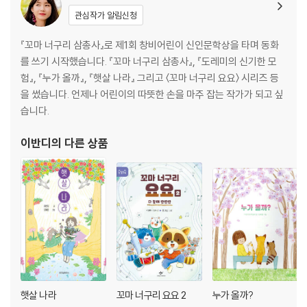
관심작가 알림신청
『꼬마 너구리 삼총사』로 제1회 창비어린이 신인문학상을 타며 동화
를 쓰기 시작했습니다. 『꼬마 너구리 삼총사』, 『도레미의 신기한 모
험』, 『누가 올까』, 『햇살 나라』 그리고 〈꼬마 너구리 요요〉 시리즈 등
을 썼습니다. 언제나 어린이의 따뜻한 손을 마주 잡는 작가가 되고 싶
습니다.
이반디
의 다른 상품
햇살 나라
꼬마 너구리 요요 2
누가 올까?