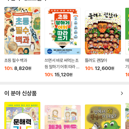
초등 필수 백과
쓰면서 바로 써먹는 초
틀려도 괜찮아
매
등 말하기 어휘 따라 쓰
기
10
8,820
10
12,600
%
%
원
원
기
기
10
15,120
1
%
원
이 분야 신상품