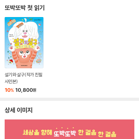
또박또박 첫 읽기
설기와 살구(작가 친필
사인본)
10
10,800
%
원
상세 이미지