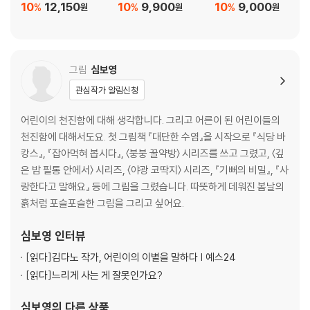
10
12,150
10
9,900
10
9,000
%
%
%
원
원
원
그림
심보영
관심작가 알림신청
어린이의 천진함에 대해 생각합니다. 그리고 어른이 된 어린이들의
천진함에 대해서도요. 첫 그림책 『대단한 수염』을 시작으로 『식당 바
캉스』, 『잡아먹혀 봅시다』, 〈붕붕 꿀약방〉 시리즈를 쓰고 그렸고, 〈깊
은 밤 필통 안에서〉 시리즈, 〈야광 코딱지〉 시리즈, 『기뻐의 비밀』, 『사
랑한다고 말해요』 등에 그림을 그렸습니다. 따뜻하게 데워진 봄날의
흙처럼 포슬포슬한 그림을 그리고 싶어요.
심보영
인터뷰
[읽다]
김다노 작가, 어린이의 이별을 말하다 | 예스24
[읽다]
느리게 사는 게 잘못인가요?
심보영
의 다른 상품