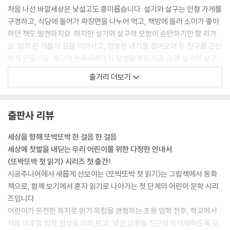
처음 나선 바깥세상은 낯설고도 흥미롭습니다. 설기와 살구는 인형 가게를
구경하고, 식당에 들어가 짜장면을 나누어 먹고, 책방에 들러 소미가 좋아
하던 책도 발견하지요. 하지만 설기와 살구의 모험이 순탄하기만 할 리가
요. 덩치 큰 개들이 길을 막아서고, 엉뚱한 내기를 걸어오며 두 친구를 곤란
하게 만들어요. 게다가 손목시계까지 말썽을 부리지요. 과연 설기와 살구
는 이 위기를 무사히 넘기고, 소미가 기다리는 학교에 도착할 수 있을까
줄거리 더보기
요?
출판사 리뷰
세상을 향해 또박또박 한 걸음 한 걸음
세상에 첫발을 내딛는 우리 어린이를 위한 다정한 안내서
〈또박또박 첫 읽기〉 시리즈 첫 출간!
시공주니어에서 새롭게 선보이는 〈또박또박 첫 읽기〉는 그림책에서 동화
책으로, 함께 보기에서 혼자 읽기로 나아가는 첫 단계의 어린이 문학 시리
즈입니다.
어린이가 온전한 독자로 읽기 독립을 경험하는 초등 입학 전후, 학교에서
처음 마주할 법한 일상을 미리 보고, 낯선 상황을 친근하게 이해하도록 도