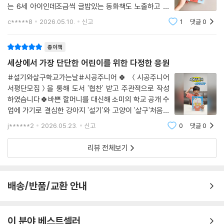
는 6세 아이인데조금씩 글밥있는 동화책도 노출하고 있
거든요글이 너무 많아 지루하면 어쩌지읽기 싫다고 하면
c*****8
2026.05.10.
신고
1
댓글
0
어떡하지괜히 엄마 혼자 걱정도 있었지만..＜설기와 살구
학교 가는 날＞은귀여운 친구들이 등장하고아
종이책
세상에서 가장 단단한 어린이를 위한 다정한 응원
#설기와살구학교가는날#시공주니어🍀 ＜시공주니어
서평단모집＞을 통해 도서 '협찬' 받고 주관적으로 작성
하였습니다🍀바쁜 할머니를 대신해 소미의 학교 공개 수
업에 가기로 결심한 강아지 '설기'와 고양이 '살구'처음엔
그저 귀여운 동물 친구들의 씩씩한 학교 탐방기인 줄만 알
j******2
2026.05.23.
신고
0
댓글
0
았지만 책장을 넘길수록 이 이야기는 '가족의 진짜 의
미'와 '아이들이 가진 단단한 내면의 힘'을 말하
리뷰 전체보기
배송/반품/교환 안내
이 분야 베스트셀러