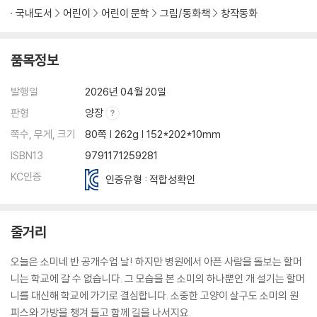
국내도서
어린이
어린이 문학
그림/동화책
창작동화
품목정보
발행일
2026년 04월 20일
판형
양장
쪽수, 무게, 크기
80쪽 | 262g | 152*202*10mm
ISBN13
9791171259281
KC인증
인증유형 : 적합성확인
줄거리
오늘은 소미네 반 공개수업 날! 하지만 병원에서 아픈 사람을 돌보는 할머
니는 학교에 갈 수 없습니다. 그 모습을 본 소미의 하나뿐인 개 설기는 할머
니를 대신해 학교에 가기로 결심합니다. 소중한 고양이 살구도 소미의 원
피스와 가방을 챙겨 들고 함께 길을 나서지요.