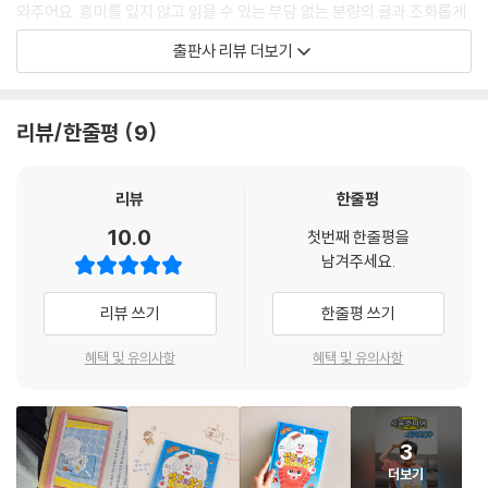
와주어요. 흥미를 잃지 않고 읽을 수 있는 부담 없는 분량의 글과 조화롭게
어우러진 그림이 돋보이는 이야기를 안내서 삼아 이야기 속 세상을 또박또
출판사 리뷰 더보기
박 따라 걷다 보면 스스로 읽고 상상하며 독서를 즐기는 방법을 체득할 수
있지요. 〈또박또박 첫 읽기〉는 쉽게 지나칠 수 있는 우리 어린이들의 감정
을 오밀조밀 포착해 어린이 독자가 자신의 마음을 이해하고 표현하는 힘을
리뷰/한줄평
9
기를 수 있도록 힘껏 이끌어 줍니다. 〈또박또박 첫 읽기〉를 통해 무해하고
무한한, 다정하고 안전한, 순수하고 따뜻한 이야기의 참맛을 마음껏 즐겨
보세요!
리뷰
한줄평
10.0
첫번째 한줄평을
할머니를 대신해 용감하게 세상 밖으로 나선 설기와 살구!
남겨주세요.
조금 낯설지만 그래서 더 다정한 학교 가는 날 이야기!
처음으로 혼자 학교에 가게 되었다고요? 처음 경험하게 될 학교생활이 걱
리뷰 쓰기
한줄평 쓰기
정된다고요? 에이, 걱정 마세요. 학교 가는 길은, 또 학교는 이렇게나 따뜻
하고 재미있는 곳인 걸요!
혜택 및 유의사항
혜택 및 유의사항
소미의 하나뿐인 개 설기와 소중한 고양이 살구가 학교에 가기로 마음을
먹었어요. 바쁜 할머니를 대신해 소미의 학교 공개 수업에 가기로 한 거지
요. 이 책은 설기와 살구의 학교 가는 날 이야기를 통해 입학 전후 어린이에
3
게 학교 가는 길을 미리 경험하게 해요. 설기와 살구는 소미가 자주 가는 동
더보기
네 인형 가게와 식당, 옷가게, 서점과 골목길을 지나며 소미가 살아가는 세