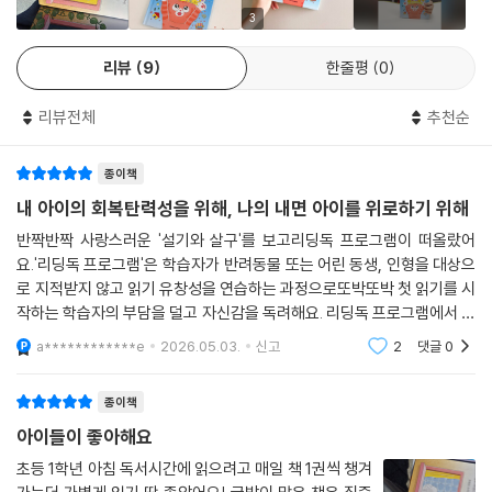
계 곳곳을 만나요. 마을 곳곳을 다니며 학교로 씩씩하게 걸어 나가지요. 우
3
리가 평소 아무렇지 않게 지나치던 동네와 사람들, 하늘과 구름, 길가의 나
리뷰
9
한줄평
0
뭇잎까지도 설기와 살구의 눈을 통해 바라보면 더욱 특별하고 다정하게 다
가와요. 비록 생각지 못한 어려움이 생길지라도 설기와 살구는 주저하거나
리뷰전체
추천순
포기하지 않아요. 사랑하는 소미가 설기와 살구를 기다리고 있기 때문이지
요! 소미의 공개 수업 날, 설기와 살구 그리고 소미에게는 어떤 일이 기다
종이책
리고 있을까요?
내 아이의 회복탄력성을 위해, 나의 내면 아이를 위로하기 위해
세상에서 가장 멋진 가족 이야기
반짝반짝 사랑스러운 '설기와 살구'를 보고리딩독 프로그램이 떠올랐어
‘우린 정말 행복한 가족이야!’
요.'리딩독 프로그램'은 학습자가 반려동물 또는 어린 동생, 인형을 대상으
『설기와 살구: 학교 가는 날』은 바쁜 할머니를 대신해 집밖으로 용감하게
로 지적받지 않고 읽기 유창성을 연습하는 과정으로또박또박 첫 읽기를 시
나선 설기와 살구의 따뜻한 사랑을 보여 줘요. 가족이란 기꺼이 낯선 세상
작하는 학습자의 부담을 덜고 자신감을 독려해요. 리딩독 프로그램에서 느
으로 한 발 한 발 내딛는 사랑의 힘으로 연결된다는 사실을 알 수 있지요.
낄 수 있는 어린 학습자를 향한 배려심과 그 장면을 떠올리며 연상되는 몽
a************e
2026.05.03.
신고
2
댓글
0
글함을[설기와 살
비록 공개 수업 날 할머니는 학교에 오지 못했지만, 소미는 학교에 찾아온
뜻밖의 존재를 마주 보며 세상에서 가장 멋진 가족을 둔 것 같아 뿌듯해집
종이책
니다. 소미는 엄마나 아빠, 할머니가 학교에 오지 않아도 땅바닥만 보고 걷
아이들이 좋아해요
는 어린이는 아닙니다. 풀이 죽어 자신감을 잃어버리는 어린이는 더더욱
아니지요. 소미가 그런 것처럼 모든 어린이에게는 누구도 감히 상상하지
초등 1학년 아침 독서시간에 읽으려고 매일 책 1권씩 챙겨