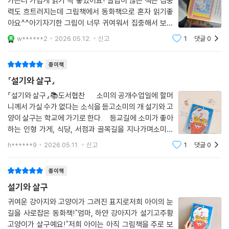
가는더 가볍게 읽기 딱 좋았어요! 글밥이 많은 책은 집중
못할 멋진 힘이 있습니다. 씩씩하게 자기의 행복을 알아보는 힘이지요.
력도 흐트러지는데 그림책에서 동화책으로 혼자 읽기좋
이 작품은 함께 시간을 보내며 서로를 위하고, 필요할 때 곁에 있어 주는 마
아요^^아기자기한 그림이 너무 귀여워서 집중해서 보더
음이 있다면 그것만으로도 충분히 괜찮은 가족이 될 수 있다는 사실을 알
라구요~ 귀여움과 따뜻함이 가득 담긴 동화책이었어요!
려 주어요. 어린이 독자는 이 이야기를 통해 나의 가족과 조금 다른 모습의
w******2
2026.05.12.
신고
1
댓글
0
처음 만나는 낯선 세상 속 구석구석 숨어 있는 따뜻한 마
가족도 있다는 사실을 자연스럽게 이해하고 받아들일 수 있습니다. 자, 이
음을 느낄 수 있었어요!
제 세상에서 가장 용감한 모험을 떠난 설기와 살구, 그리고 소미를 만날 준
종이책
비가 되었나요?
『설기와 살구』
『설기와 살구』📚도서협찬 소미의 공개수업일에 할머
어린이는 힘이 있습니다. 슬픔 속에서도 행복을 찾는 힘! 천천히 매일 자라
니께서 가실 수가 없다는 소식을 듣고소미의 개 설기와 고
는 힘! 한 번 울고 나서 열 번 재밌게 노는 힘! 어린이는 그런 힘이 있습니
양이 살구는 학교에 가기로 한다. 등교길에 소미가 좋아
다. 마음에 꽉 찬 사랑만 있다면 말이지요. 그러니 우리가 어린이에게 끝없
하는 인형 가게, 식당, 서점과 골목길을 지나가며소미를
이 줘야 할 것은 오직 사랑뿐입니다.
위해주는 다정한 사람들을 만나며설기와 살구는 안심하
h******9
2026.05.11.
신고
1
댓글
0
고 뿌듯해 한다. 악당 개를 만나기도 하고매너없는 학부
모도 있었지만사랑하는 소미를 위해서
종이책
설기와 살구
귀여운 강아지와 고양이가 그려진 표지로저희 아이의 눈
길을 사로잡은 동화책!"엄마, 하얀 강아지가 설기고주황
고양이가 살구예요!"저희 아이는 아직 그림책을 주로 보