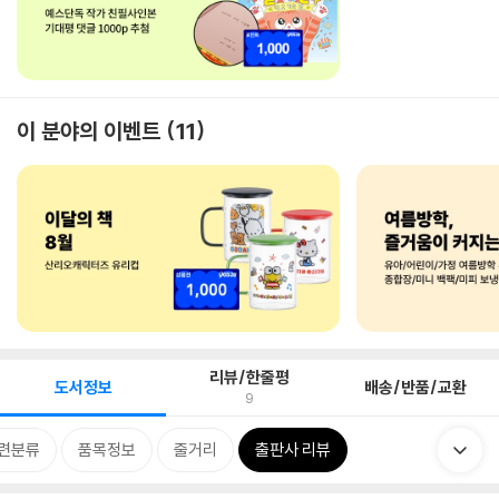
이 분야의 이벤트
11
리뷰/한줄평
도서정보
배송/반품/교환
9
련분류
품목정보
줄거리
출판사 리뷰