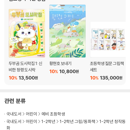
두부곰 도시락집 1: 신
황현호 보내기
초등학생 질문 그림책
비한 정령 도시락
세트
10
10,800
%
원
10
13,500
10
135,000
%
%
원
원
관련 분류
국내도서
어린이
예비 초등학생
국내도서
어린이
1-2학년
1-2학년 그림/동화책
1-2학년 창작동
화