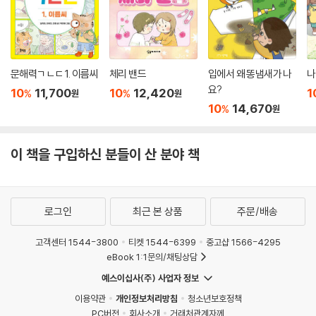
문해력ㄱㄴㄷ 1. 이름씨
체리 밴드
입에서 왜 똥냄새가 나
나
요?
10
11,700
10
12,420
1
%
%
원
원
10
14,670
%
원
이 책을 구입하신 분들이 산 분야 책
로그인
최근 본 상품
주문/배송
고객센터 1544-3800
티켓 1544-6399
중고샵 1566-4295
eBook 1:1문의/채팅상담
예스이십사(주) 사업자 정보
이용약관
개인정보처리방침
청소년보호정책
PC버전
회사소개
거래처관계자께