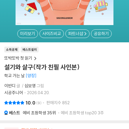
미리보기
사이즈비교
파트너샵
공유하기
소득공제
베스트셀러
또박또박 첫 읽기
설기와 살구(작가 친필 사인본)
학교 가는 날
양장
이반디
글
심보영
그림
시공주니어
2026.04.20.
10.0
판매지수
852
9
베스트
예비 초등학생
35위
예비 초등학생 top20 3주