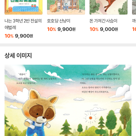
나는 3학년 2반 전설의
호호당 산냥이
돈 가져간 사슴이
까
애벌레
10
9,900
10
9,000
1
%
%
원
원
10
9,900
%
원
상세 이미지