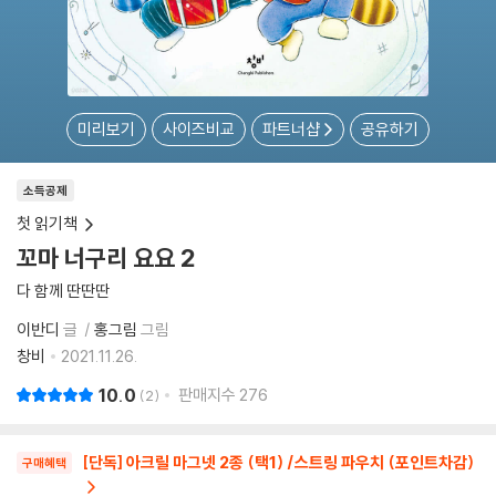
미리보기
사이즈비교
파트너샵
공유하기
소득공제
첫 읽기책
꼬마 너구리 요요 2
다 함께 딴딴딴
이반디
글
홍그림
그림
창비
2021.11.26.
10.0
판매지수
276
2
[단독] 아크릴 마그넷 2종 (택1) /스트링 파우치 (포인트차감)
구매혜택