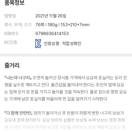
품목정보
발행일
2021년 11월 26일
쪽수, 무게, 크기
76쪽 | 180g | 153*210*7mm
ISBN13
9788936414153
KC인증
인증유형 : 적합성확인
줄거리
「나는야 너구리」
우연히 들어선 장식품 가게에서 요요와 포실이는 유리 인
형을 실수로 깨뜨리고 만다. 물건값을 물어내야 한다는 주인의 말에 요요
는 집에 모아 둔 돈을 가지고 돌아올 것을 약속한다. 홀로 집으로 향한 요요
는 가게에 남은 포실이를 떠올리며 먼 길을 달려가기 시작한다.
「다 함께 딴딴딴」
엄마가 돌아가신 후 온몸이 파랗게 변한 너구리 보보가
요요네 집에 찾아온다. 요요 엄마의 살뜰한 보살핌 속에 보보는 점점 회복
해 가지만, 이따금 부러운 눈으로 자신을 바라보는 보보 때문에 요요는 혼