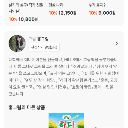
설기와 살구(작가 친필
햇살 나라
누가 올까?
사인본)
10
12,150
10
9,000
%
%
원
원
10
10,800
%
원
그림
홍그림
관심작가 알림신청
대학에서 애니메이션을 전공하고, HILLS에서 그림책을 공부했습니
다. 이름 그대로 그림을 그리며 삽니다. 『조랑말과 나』 『잠이 오지 않
는 밤』을 쓰고 그렸으며, 『글자 먹는 고양이』, 『10대를 위한 사회참여
이야기』, 『열두 살 장래 희망』 , 『하다와 황천행 돈가스』, 『출동, 고양
이 요원 캣스코』, 『열 살 달인 최건우』, 『호랑이 빵집』 등에 그림을 그
렸습니다.
홍그림
의 다른 상품