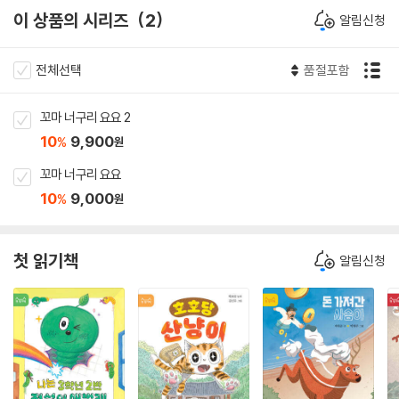
이 상품의 시리즈
2
알림신청
전체선택
품절포함
꼬마 너구리 요요 2
10
9,900
%
원
꼬마 너구리 요요
10
9,000
%
원
첫 읽기책
알림신청