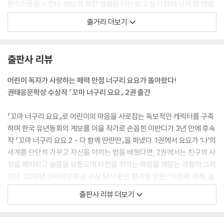
란스러움을 느낀다. 보보의 파란 얼굴을 더는 보고 싶지 않아 낫게 할 방법
을 궁리하던 요요는 보보와 함께 피아니스트인 쥐 바람 씨를 찾아가는
줄거리 더보기
데…….
「싫어하면 어때」
남들에게 싫은 소리를 못 해 끙끙 앓기만 하는 포실이가
출판사 리뷰
요요는 답답하기만 하다. 엄마는 요요의 토로를 듣고서, 마음이 약해 다른
사람의 부탁을 거절하지 못하는 ‘분홍 코 너구리 아가씨’의 이야기를 들려
어린이 독자가 사랑하는 매력 만점 너구리 요요가 돌아왔다!
준다.
권태응문학상 수상작 『꼬마 너구리 요요』 2권 출간
『꼬마 너구리 요요』로 어린이의 마음을 사로잡는 독보적인 캐릭터를 구축
하며 한국 유년동화의 계보를 이을 작가로 손꼽힌 이반디가 3년 만에 후속
작 『꼬마 너구리 요요 2 - 다 함께 딴딴딴』을 펴냈다. 1권에서 요요가 ‘나’의
세계를 단단히 가꾸고 자신을 아끼는 법을 배웠다면, 2권에서는 친구의 사
정을 헤아리고 슬픔을 보듬으며 타인을 위하는 마음을 깨닫는 과정이 그려
진다. 2019년 권태응문학상 수상 당시 높은 평가를 받은 “어린이 세계, 놀
이와 즐거움에 대한 문학적 표현”은 2권에서도 여전히 빛난다. 유년동화
출판사 리뷰 더보기
에 맞춤한 간결한 구성과 작가 특유의 따뜻하고 소박한 문장이 돋보이는
세 편의 수록작을 통해 꼬마 너구리 요요가 어린이에게 한결 더 믿음직한