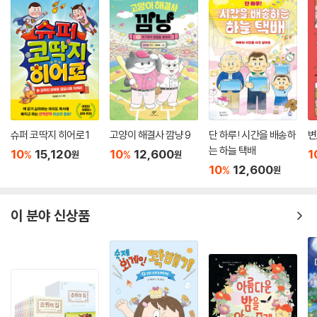
유년의 어린이는 타인의 평가와 기대를 인지하고 이를 바탕으로 자아를 형
성해 간다. 그러나 혼나지는 않을까 노심초사할 때, 자신을 칭찬해 준 사람
을 실망시키고 싶지 않은 마음이 불쑥 자라날 때 어린이는 때로 스스로 마
음을 해치기도 한다. 「싫어하면 어때」에서 요요는 엄마로부터 남들에게 싫
은 소리를 못 해 끙끙 앓는 ‘분홍 코 너구리 아가씨’ 이야기를 듣고 포실이
를 떠올린다. 너구리 아가씨 역시 포실이처럼 다른 사람의 부탁을 거절하
지 못해 속상해하지만, 문득 자신의 마음을 다치게 하면서까지 타인을 배
려할 필요가 없음을 알게 되고 마음이 가벼워진다.
슈퍼 코딱지 히어로 1
고양이 해결사 깜냥 9
단 하루! 시간을 배송하
변
는 하늘 택배
10
15,120
10
12,600
1
%
%
원
원
포실이를 답답해하기만 하던 요요는 포실이에게 필요한 것이 ‘용기’라는
10
12,600
%
원
것을 깨닫고 “포실아, 난 네가 나한테 양보 안 해 줘도 네가 좋아.”(72면)
라며 진심을 전한다. 자신의 마음을 우선으로 아껴 주라는 요요의 위로는
이 분야 신상품
포실이뿐 아니라 독자의 어깨까지 사뿐히 토닥이며 뭉클한 여운을 남긴다.
있는 그대로의 자신을 긍정하고 타인의 마음을 섬세하게 살피며 성장하는
요요와 친구들의 두 번째 이야기는 어린이 독자에게 소중한 격려가 되어
줄 것이다. “차돌멩이처럼 단단하고 반짝이는 마음”(「작가의 말」)을 키워
나가는 어린이 독자들의 곁에 『꼬마 너구리 요요 2』가 마음을 나누는 친구
로 오래 머무르기를 바란다.