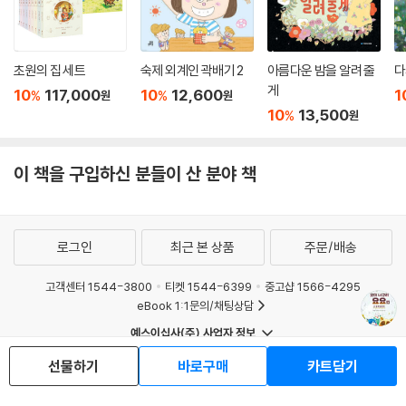
초원의 집 세트
숙제 외계인 곽배기 2
아름다운 밤을 알려 줄
다
게
10
117,000
10
12,600
1
%
%
원
원
10
13,500
%
원
이 책을 구입하신 분들이 산 분야 책
로그인
최근 본 상품
주문/배송
고객센터 1544-3800
티켓 1544-6399
중고샵 1566-4295
eBook 1:1문의/채팅상담
예스이십사(주) 사업자 정보
이용약관
개인정보처리방침
청소년보호정책
선물하기
바로구매
카트담기
PC버전
회사소개
거래처관계자께
도서홍보
광고