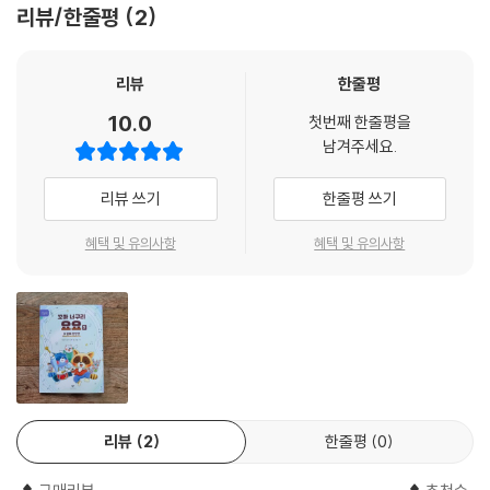
캐릭터로 자리매김할 것으로 기대한다.
리뷰/한줄평
2
자신을 믿고 타인을 존중할 때 비로소 단단히 영그는 마음
리뷰
한줄평
표제작 「다 함께 딴딴딴」은 요요가 큰 슬픔을 겪은 친구의 마음을 사려 깊
10.0
첫번째 한줄평을
게 품어 주며 더한층 성장하는 모습을 담았다. 엄마가 돌아가신 후 온몸이
남겨주세요.
파랗게 변한 너구리 ‘보보’가 요요네 집에 찾아오고, 요요의 엄마는 보보를
정성껏 돌본다. 보보의 회복을 바라면서도 질투심과 두려움, 미안함으로
리뷰 쓰기
한줄평 쓰기
뒤얽힌 마음 때문에 혼란스러워하던 요요는 피아니스트인 쥐 ‘바람 씨’와
함께 음악을 연주하면서 보보의 상처를 이해하게 된다. 요요가 보보의 마
혜택 및 유의사항
혜택 및 유의사항
음에 진심으로 공감하고 응원을 보내는 장면은 타인의 아픔을 헤아리면서
더 확장되고 단단해지는 어린이 마음을 어루만지며 큰 울림을 준다.
바람 씨의 연주는 계속되었어요. 무언가를 쓰다듬듯 조심스러운 소리였어
요.
보보는 이제 소리를 내며 엉엉 울고 있었어요. 눈물로 얼굴이 다 젖었어요.
(…)
리뷰
2
한줄평
0
요요는 계속 발을 구르고 손뼉을 쳤어요. 그 소리는 ‘여기 내가 있어. 힘내!’
하고 말하는 것 같았어요. 요요는 가슴이 뛰었어요. 뭔지 모를 것이 가슴 가