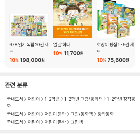
678 읽기 독립 20권 세
열 살 하다
호랑이 빵집 1~6권 세
트
트
10
11,700
%
원
10
198,000
10
75,600
%
%
원
원
관련 분류
국내도서
어린이
1-2학년
1-2학년 그림/동화책
1-2학년 창작동
화
국내도서
어린이
어린이 문학
그림/동화책
창작동화
국내도서
어린이
어린이 문학
그림책