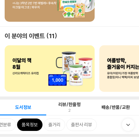
이 분야의 이벤트
11
리뷰/한줄평
도서정보
배송/반품/교환
2
련분류
품목정보
줄거리
출판사 리뷰