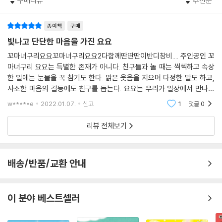
구매리뷰
추천순
득 차올랐어요. 지금 이 순간 마치 셋이서 말없이 이야기를 나누는 듯한 기
분이었어요. (48~49면)
종이책
구매
주인공 요요 외에 흰 곰 ‘포실이’처럼 1권에 등장한 캐릭터들을 오랜만에
빛나고 단단한 마음을 가진 요요
만나는 즐거움도 각별하다. 「나는야 너구리」에서 요요와 포실이는 가게를
꼬마너구리요요꼬마너구리요요2다함께딴딴딴이반디창비.... 주인공인 꼬
구경하다 실수로 장식품을 깨뜨리고 만다. 물건값을 물어내기 위해 포실이
마너구리 요요는 특별한 존재가 아니다. 친구들과 놀 때는 씩씩하고 속상
를 가게에 두고 홀로 집으로 향한 요요가 자신을 믿는 마음으로 불안과 두
한 일에는 눈물을 꾹 참기도 한다. 맑은 웃음을 지으며 다정한 말도 하고,
려움을 이겨 내고 가게로 돌아와 당당하게 동전을 내미는 모습, 포실이와
사소한 마음의 갈등에도 친구를 돕는다. 요요는 우리가 일상에서 만나는
의 약속을 지켜 기뻐하는 모습은 요요와 포실이 모두의 성장을 엿보게 하
어린이들을 닮아있다. 내가 이 책을 좋아하는 이유는 아이와 읽을 때, 그리
w*****e
2022.01.07.
신고
1
댓글
0
고 내가 아이들을
며 뿌듯한 감동을 안긴다.
리뷰 전체보기
요요는 금방이라도 쓰러질 듯 비틀거리며 달렸어요.
‘힘내라 요요!’
나무들이 이야기했어요. (…)
배송/반품/교환 안내
요요는 이제 친구나 약속보다 더 중요한 무언가가 있었어요.
그건 뭐랄까, ‘나를 믿는 마음’ 같은 것이었어요. (26면)
이 분야 베스트셀러
어린이의 건강한 성장을 응원하는 동화