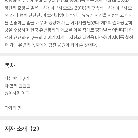
명랑하고 순수한 꼬마 너구리 요요의 성장기를 포근하게 그려 내 독자와
평단의 호평을 받은 『꼬마 너구리 요요』(2018)의 후속작 『꼬마 너구리 요
요 2?다 함께 딴딴딴』이 출간되었다. 주인공 요요가 자신을 사랑하고 타인
을 존중하는 법을 배우며 성장해 가는 이야기를 담았다. 제2회 권태응문학
상을 수상하며 한국 유년동화의 계보를 이을 작가로 평가받는 이반디가 완
성한 요요와 친구들의 이야기 세계는 자신과 타인을 마주하며 자아를 형성
해 가는 유년의 독자에게 힘찬 응원이 되어 줄 것이다.
목차
나는야 너구리
다 함께 딴딴딴
싫어하면 어때
작가의 말
저자 소개
2