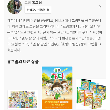
그림
홍그림
관심작가 알림신청
대학에서 애니메이션을 전공하고, HILLS에서 그림책을 공부했습니
다. 이름 그대로 그림을 그리며 삽니다. 『조랑말과 나』 『잠이 오지 않
는 밤』을 쓰고 그렸으며, 『글자 먹는 고양이』, 『10대를 위한 사회참여
이야기』, 『열두 살 장래 희망』 , 『하다와 황천행 돈가스』, 『출동, 고양
이 요원 캣스코』, 『열 살 달인 최건우』, 『호랑이 빵집』 등에 그림을 그
렸습니다.
홍그림
의 다른 상품