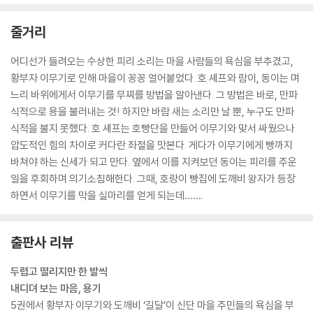
이 다급한 목소리로 호 셰프에게 말했어.
“호 셰프님. 큰일입니다. 신단 호수에 이무기가 나타났습니다!”
줄거리
--- p.26 「1장_이무기의 약점을 찾아라!」
어디선가 들려오는 수상한 피리 소리는 마을 사람들의 욕심을 부추겼고,
“호 셰프님, 뒷마당으로 얼른 나가 보세요! 물건들이 혼자 움직이고 있어
황부자 이무기로 인해 마을이 꽁꽁 얼어붙었다. 호 셰프와 람이, 동이는 며
요!”
느리 바위에게서 이무기를 무찌를 방법을 알아낸다. 그 방법은 바로, 만파
동이를 따라 뒷마당으로 나온 호 셰프와 람이는 두 눈을 껌뻑이더니 동시
식적으로 용을 불러내는 것! 하지만 바람 새는 소리만 날 뿐, 누구도 만파
에 중얼거렸어.
식적을 불지 못했다. 호 셰프는 호빵단을 만들어 이무기와 맞서 싸웠으나
“말도 안 돼.”
압도적인 힘의 차이로 커다란 좌절을 맛본다. 게다가 이무기에게 빵까지
--- p.54 「2장_출동, 호빵단!」
바쳐야 하는 신세가 되고 만다. 옆에서 이를 지켜보던 동이는 피리를 주운
일을 후회하며 의기소침해한다. 그때, 호랑이 빵집에 도깨비 왕자가 등장
“만파식적으로 주민들의 욕심을 끓게 하더니 이번에 는 이무기와 한편인
하면서 이무기를 막을 실마리를 얻게 되는데…….
지 음식을 매일 바치라더군요. 도깨비감투를 쓴 아주 위험한 도깨비입니
다.”
“하. 우리 삼삼이가 이 마을에 온 이유를 알 것 같습니다. 길달을 쫓아온 거
출판사 리뷰
군요.”
두렵고 떨리지만 한 발씩
--- p.65 「3장_도깨비 왕자」
내디뎌 보는 마음, 용기
5권에서 황부자 이무기와 도깨비 ‘길달’이 신단 마을 주민들의 욕심을 부
그 순간, 이무기의 커다란 몸이 부르르 떨리더니 꿈틀꿈틀 요동치기 시작