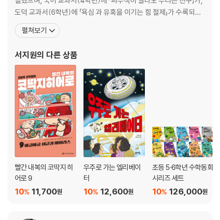
필했으며, 국어 교과서(4학년)에 「피부색이 달라도 우리는 친구」가,
도덕 교과서(6학년)에 「욕심 과 유혹을 이기는 힘 절제」가 수록되어
있습니다. 지은 책으로 『어느 날 우리 반에 공룡이 전학 왔다』, 『빨간
펼쳐보기
내복의 초능력자』, 『훈민정음 구출 작전』, 『신통방통 수학 시리즈』,
『한 권으로 끝내는 초등 수학사전』, 『우리에게 희망을 보여 주세요』,
서지원
의 다른 상품
『우리 한옥에 숨
빨간 내복의 코딱지 히
우주로 가는 엘리베이
초등 5·6학년 수학동화
어로 9
터
시리즈 세트
10
11,700
10
12,600
10
126,000
%
%
%
원
원
원