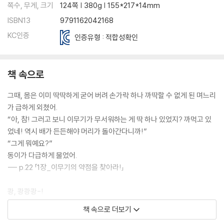
쪽수, 무게, 크기
124쪽 | 380g | 155*217*14mm
ISBN13
9791162042168
KC인증
인증유형 : 적합성확인
책 속으로
그때, 몸은 이미 딱딱하게 굳어 버려 손가락 하나 까딱할 수 없게 된 며느리
가 급하게 외쳤어.
“아, 참! 그러고 보니 이무기가 무서워하는 게 딱 하나 있었지? 까먹고 있
었네! 역시 배가 든든해야 머리가 돌아간다니까!”
“그게 뭐예요?”
동이가 다급하게 물었어.
--- p.22 「1장_이무기의 약점을 찾아라!」
쾅, 쾅쾅쾅-!
갑자기 누군가 호랑이 빵집의 문을 세게 두드렸어. 호 셰프가 재빨리 지하
책 속으로 더보기
실에서 올라와 문을 열었지. 신단 마을의 방범대장인 진도였어. 방범대장