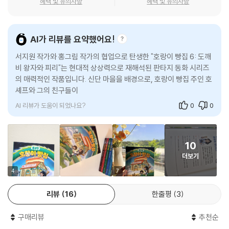
혜택 및 유의사항
혜택 및 유의사항
『호랑이 빵집 ⑥』에 나오는 다양한 캐릭터와 디저트는 이야기에 활력을 불
어넣어 준다. 특히 며느리 바위, 도깨비 왕자 비형, 용이 된 문무대왕은 역
사와 판타지를 자유롭게 넘나들며 어린이의 상상력과 호기심을 단숨에 불
AI가 리뷰를 요약했어요!
러일으키는 매력적인 캐릭터다. 또 도깨비 왕자가 데리고 다니는 부지깽이
서지원 작가와 홍그림 작가의 협업으로 탄생한 "호랑이 빵집 6: 도깨
도깨비, 빗자루 도깨비 캐릭터들은 엉뚱한 모습으로 다가와 이야기 속 무
비 왕자와 피리"는 현대적 상상력으로 재해석된 판타지 동화 시리즈
겁고 답답한 분위기를 누그러뜨리며 유쾌함을 선사한다.
의 매력적인 작품입니다. 신단 마을을 배경으로, 호랑이 빵집 주인 호
며느리 바위를 깨운 ‘아기 궁둥이 빵’, 도깨비 왕자가 만든 ‘귀면와 메밀 곰
셰프와 그의 친구들이 도깨비 왕자 비형랑과 맞서 싸우는 흥미진진한
보빵’, 호 셰프가 잔치에 내놓은 ‘문무대왕 용 초코 떡 케이크’는 보기만 해
모험을 그립니
도 맛이 궁금해질 정도다. 역사 상식과 연관된 디저트는 이야기의 감초 역
AI 리뷰가 도움이 되었나요?
0
0
할을 톡톡히 하며 독자의 몰입을 이끌어 왔다. 이야기가 전개될수록 매력
적인 캐릭터와 디저트의 향연은 독자의 궁금증을 끝없이 자극하며 기대감
을 한껏 끌어올린다.
10
더보기
이 책은 어린이에게 옛이야기와 전설을 자연스럽게 보여 주면서 그 속에
담긴 교훈을 전한다. 특히 황부자 이무기의 욕심과 포악한 마음은 결국 자
4
7
기 자신을 갉아먹고 뼈아픈 후회를 남긴다는 교훈을 일깨워 준다. 이런 메
리뷰
16
한줄평
3
시지는 어린이뿐만 아니라 어른에게도 깊은 울림을 준다.
사람으로 변신할 줄 아는 동물 주민뿐만 아니라 이무기, 도깨비 등 다양한
구매리뷰
추천순