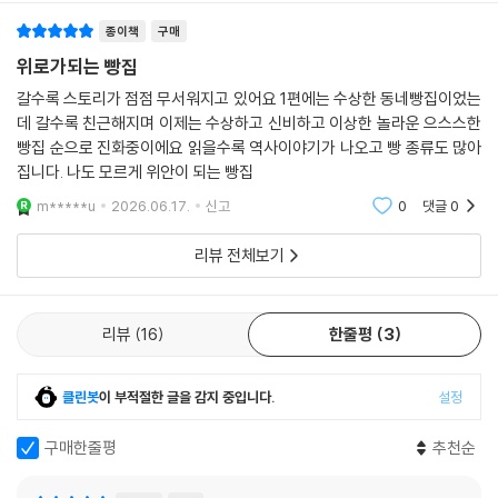
존재들이 등장하면서 서늘하고도 긴장감 넘치는 분위기를 자아낸다. 과연,
호랑이 빵집 식구들이 이번에 어떤 모험을 떠날지 함께 만나러 가 보자.
종이책
구매
위로가되는 빵집
갈수록 스토리가 점점 무서워지고 있어요 1편에는 수상한 동네빵집이었는
데 갈수록 친근해지며 이제는 수상하고 신비하고 이상한 놀라운 으스스한
빵집 순으로 진화중이에요 읽을수록 역사이야기가 나오고 빵 종류도 많아
집니다. 나도 모르게 위안이 되는 빵집
m*****u
2026.06.17.
신고
0
댓글
0
리뷰 전체보기
리뷰
16
한줄평
3
클린봇
이 부적절한 글을 감지 중입니다.
설정
구매한줄평
추천순