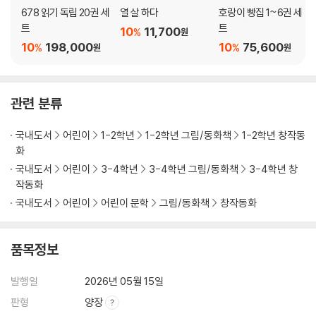
678 읽기 독립 20권 세
열 살 하다
호랑이 빵집 1~6권 세
트
트
10
11,700
%
원
10
198,000
10
75,600
%
%
원
원
관련 분류
국내도서
어린이
1-2학년
1-2학년 그림/동화책
1-2학년 창작동
화
국내도서
어린이
3-4학년
3-4학년 그림/동화책
3-4학년 창
작동화
국내도서
어린이
어린이 문학
그림/동화책
창작동화
품목정보
발행일
2026년 05월 15일
판형
양장