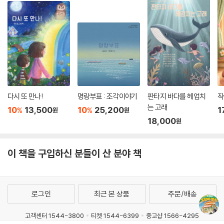
다시 또 만나!
명랑부표 : 조각이야기
판타지 바다를 헤엄치
작
는 고래
10
13,500
10
25,200
1
%
%
원
원
18,000
원
이 책을 구입하신 분들이 산 분야 책
로그인
최근 본 상품
주문/배송