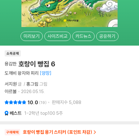
미리보기
사이즈비교
카드뉴스
공유하기
소득공제
호랑이 빵집 6
용감한
도깨비 왕자와 피리
양장
서지원
글
홍그림
그림
아르볼
2026.05.15.
10.0
판매지수
5,088
19
베스트
1-2학년 top100 5주
호랑이 빵집 용기 스티커 (포인트 차감)
구매혜택