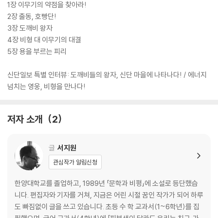
1장 이무기의 약점을 찾아라!
2장 출동, 호빵단!
3장 도깨비 왕자
4장 비형 대 이무기의 대결
5장 용을 부르는 피리
신단일보 특별 인터뷰: 도깨비들의 왕자, 신단 마을에 나타나다! / 에너지
넘치는 영웅, 비형을 만나다!
저자 소개
2
글
서지원
관심작가 알림신청
한양대학교를 졸업하고, 1989년 「문학과 비평」에 소설로 등단했습
니다. 편집자와 기자를 거쳐, 지금은 어린 시절 꿈인 작가가 되어 하루
도 빠짐없이 글을 쓰고 있습니다. 초등 수 학 교과서(1~6학년)를 집