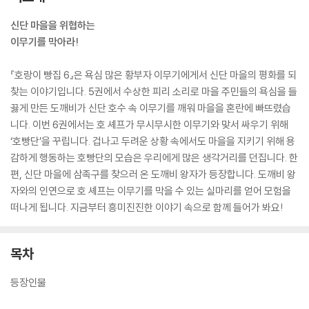
신단 마을을 위협하는
이무기를 막아라!
『호랑이 빵집 6』은 욕심 많은 황부자 이무기에게서 신단 마을의 평화를 되
찾는 이야기입니다. 5권에서 수상한 피리 소리로 마을 주민들의 욕심을 들
끓게 만든 도깨비가 신단 호수 속 이무기를 깨워 마을을 혼란에 빠뜨렸습
니다. 이번 6권에서는 호 셰프가 무시무시한 이무기와 맞서 싸우기 위해
‘호빵단’을 꾸립니다. 겁나고 두려운 상황 속에서도 마을을 지키기 위해 용
감하게 행동하는 호빵단의 모습은 우리에게 많은 생각거리를 던집니다. 한
편, 신단 마을에 삼족구를 찾으러 온 도깨비 왕자가 등장합니다. 도깨비 왕
자와의 인연으로 호 셰프는 이무기를 막을 수 있는 실마리를 얻어 모험을
떠나게 됩니다. 지금부터 흥미진진한 이야기 속으로 함께 들어가 봐요!
목차
등장인물