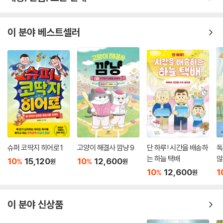
배송/반품/교환 안내
이 분야 베스트셀러
슈퍼 코딱지 히어로 1
고양이 해결사 깜냥 9
단 하루! 시간을 배송하
독
는 하늘 택배
않
10
15,120
10
12,600
%
%
원
원
10
12,600
1
%
원
이 분야 신상품