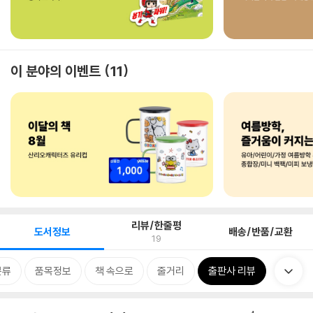
이 분야의 이벤트
11
리뷰/한줄평
도서정보
배송/반품/교환
19
분류
품목정보
책 속으로
줄거리
출판사 리뷰