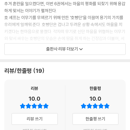
추겨 혼란을 일으켰다면, 이번 6권에서는 마을의 평화를 되찾기 위해 용감
했어. 진짜 여의주를 삼킨 이무기 몸 안에서 불덩어리가 엄청난 기운으로
하게 맞서는 이야기가 펼쳐진다.
이글이글 끓어올랐지.
호 셰프는 이무기를 무찌르기 위해 만든 ‘호빵단’을 이끌며 용기의 가치를
--- p.89 「4장_비형 대 이무기의 대결」
우리에게 일깨워 준다. 호빵단은 겁나고 두려운 상황 속에서도 마을을 지
키겠다는 한마음으로 뭉쳤다. 각자의 무기로 신단 마을을 위협하는 이무기
람이가 동이의 손을 꼭 잡았어.
와 맞서 싸우는 호빵단의 모습은 손에 땀을 쥐게 하는 긴장감과 더불어, 서
“동이야, 할 수 있어. 넌 언제나 용감했잖아.”
로를 도우려는 마음과 용기의 가치를 보여 준다.
호 셰프도 동이의 어깨를 토닥였어.
출판사 리뷰 더보기
『호랑이 빵집 ⑥』은 등장인물들이 이무기의 압도적인 힘에 부딪혀 좌절하
“네가 부르면 반드시 용이 듣고 깨어날 거다.”
면서도 희망의 끈을 놓지 않고 한 걸음씩 나아가는 모습을 통해 진정한 용
거센 파도와 바람이 사정없이 몰아치며 바닷물을 흩뿌렸어.
기가 무엇인지 묻는다. 동이는 자신이 주운 피리로 인해 마을에 위기가 닥
--- p.99 「5장_용을 부르는 피리」
리뷰/한줄평
19
친 것 같아 의기소침해하지만 람이의 격려에 다시 마음을 붙잡고 용기를
낸다. 특히 동이가 피리를 불어서 용을 깨우는 장면은, 스스로 간절한 마음
을 담아 용기 있게 행동할 때 맛보는 기적을 상징적으로 보여 준다. 또한 이
리뷰
한줄평
무기의 압도적인 힘과 한계에 부딪혀 좌절하면서도 끝내 위기를 함께 헤쳐
10.0
10.0
나가는 모습은 독자들에게 용기를 심어 준다. 어쩌면 책장을 덮고 난 뒤, 우
리의 마음속에 ‘용기’라는 작은 씨앗이 움트고 있지 않을까?
리뷰 쓰기
한줄평 쓰기
역사와 판타지를 넘나드는
매력적인 캐릭터와 디저트