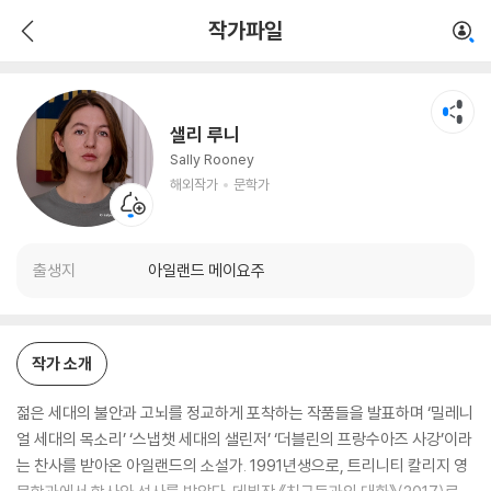
샐리 루니
작가파일
해외작가
문학가
샐리 루니
Sally Rooney
해외작가
문학가
출생지
아일랜드 메이요주
작가 소개
젊은 세대의 불안과 고뇌를 정교하게 포착하는 작품들을 발표하며 ‘밀레니
얼 세대의 목소리’ ‘스냅챗 세대의 샐린저’ ‘더블린의 프랑수아즈 사강’이라
는 찬사를 받아온 아일랜드의 소설가. 1991년생으로, 트리니티 칼리지 영