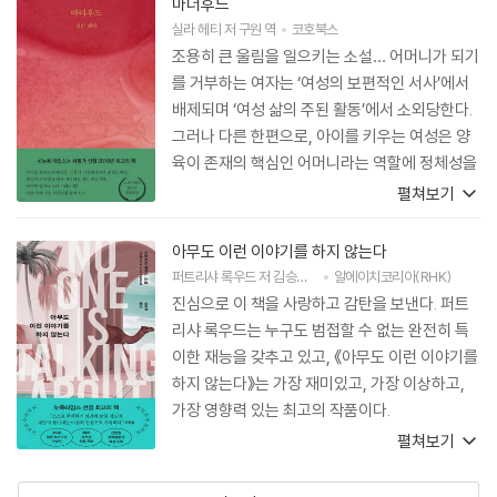
마더후드
실라 헤티
저
구원
역
코호북스
조용히 큰 울림을 일으키는 소설… 어머니가 되기
를 거부하는 여자는 ‘여성의 보편적인 서사’에서
배제되며 ‘여성 삶의 주된 활동’에서 소외당한다.
그러나 다른 한편으로, 아이를 키우는 여성은 양
육이 존재의 핵심인 어머니라는 역할에 정체성을
잃는다.『마더후드』에서 헤티는 바로 이러한 여성
펼쳐보기
의 딜레마를 탐구한다. 아이를 낳지 않음으로써
어머니인 사람들보다 중요하지 않은 존재가 될 것
아무도 이런 이야기를 하지 않는다
인가, 혹은 어머니가 됨으로써 자신의 아이보다
퍼트리샤 록우드
저
김승욱
역
알에이치코리아(RHK)
중요하지 않은 존재가 될 것인가.
진심으로 이 책을 사랑하고 감탄을 보낸다. 퍼트
리샤 록우드는 누구도 범접할 수 없는 완전히 특
이한 재능을 갖추고 있고, 《아무도 이런 이야기를
하지 않는다》는 가장 재미있고, 가장 이상하고,
가장 영향력 있는 최고의 작품이다.
펼쳐보기