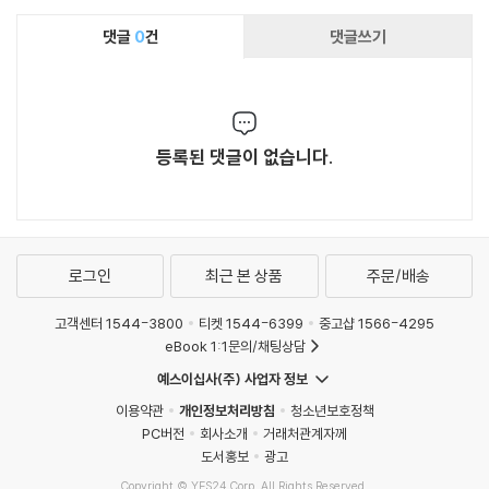
댓글
0
건
댓글쓰기
등록된 댓글이 없습니다.
로그인
최근 본 상품
주문/배송
고객센터 1544-3800
티켓 1544-6399
중고샵 1566-4295
eBook 1:1문의/채팅상담
예스이십사(주) 사업자 정보
이용약관
개인정보처리방침
청소년보호정책
PC버전
회사소개
거래처관계자께
도서홍보
광고
Copyright © YES24 Corp. All Rights Reserved.