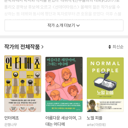
문학과에서 학사와 석사를 받았다. 데뷔작 《친구들과의 대화》(2017)로
폴리오 문학상 후보에 오르고 <선데이타임스> 올해의 젊은 작가상을 수
상하는 등 데뷔와 동시에 평단과 독자로부터 큰 호응을 얻었다. 이후 스물
일곱 살에 발표한 두 번째 장편 《노멀 피플》(2018)이 부커상 후보에 오르
작가 소개 더보기
고, 전 세계 46개 언어로 번역 출간되며 100만 부 이상 판매되면서 젊은
거장의 출현을 알렸다. 최신작 《인터메초》(2024)는 보편적 슬픔과 성장
의 순간을 샐리 루니 특유의 정밀한 표현과 한 단계 나아간 문학적 완성도
작가의 전체작품
최신순
로 담아냈다는 평가를 받은 작품으로, 작가에게 아일랜드 문학상 올해의
작가상(2024)을 안겨주었고, <뉴욕타임스> <가디언> <타임> 등 11개
매체 올해의 책에 이름을 올렸다. 그 밖의 작품으로는 《아름다운 세상이여,
그대는 어디에》(2021)가 있으며, 집필 활동과 더불어 정치·사회 문제에도
적극적인 목소리를 내고 있다.
인터메초
아름다운 세상이여, 그
노멀 피플
대는 어디에
은행나무
arte(아르테)