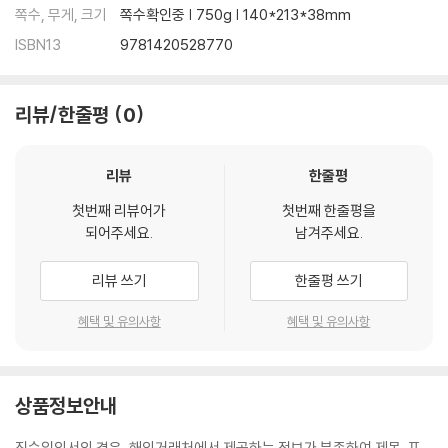
쪽수, 무게, 크기
쪽수확인중 | 750g | 140*213*38mm
ISBN13
9781420528770
리뷰/한줄평
0
리뷰
한줄평
첫번째 리뷰어가
첫번째 한줄평을
되어주세요.
남겨주세요.
리뷰 쓰기
한줄평 쓰기
혜택 및 유의사항
혜택 및 유의사항
상품정보안내
직수입외서의 경우, 해외거래처에서 제공하는 정보가 부족하여 제목, 표