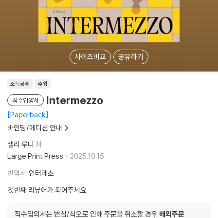
사이즈비교
공유하기
소득공제
수입
Intermezzo
직수입양서
Paperback
바인딩/에디션 안내
샐리 루니
저
Large Print Press
2025.10.15.
번역서
인터메초
첫번째 리뷰어가 되어주세요
직수입외서는 변심/착오로 인해 주문을 취소할 경우
해외주문