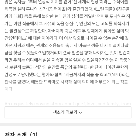
많은 독자들로부터 열광적 지지를 얻어 ‘전 세계적 현상’이라는 수식어를
획득한 샐리 루니의 신작 《인터메초》가 출간되었다. 《노멀 피플》 《친구들
과의 대화》 등을 통해 불안한 현대인의 심리를 정밀한 언어로 포착해온 작
가는 이번 작품에서 그 사유의 폭을 상실로, 인간의 모든 고뇌를 퇴색시키
는 필멸성으로 확장한다. 아버지의 죽음 이후 두 형제에게 찾아온 삶의 막
간(인터메초)에 대한 이야기다. 더 이상 앞으로 나아갈 수 없는 순간에 찾
아온 사랑과 애증, 관계의 소용돌이 속에서 이들은 생을 다시 이끌어나갈
답을 찾을 수 있을까? 멈칫거리며 결국 필멸을 향해 나아가는 것이 인간이
라면 우리는 어디에서 삶을 지속할 힘을 얻을 수 있을까? 작가는 이 작품에
서 보편적 슬픔과 성장의 순간을 특유의 표현력과 한 단계 나아간 문학적
완성도로 담아냈다는 평가와 함께 “지금까지의 작품 중 최고”(NPR)라는
찬사를 받았다. 애틋한 드라마로 시작해 삶의 의미에 머무르게 되는 작품
이다.
An exquisitely moving story about grief, love, and family, from
the global phenomenon Sally Rooney. Aside from the fact that
책소개 더보기
they are brothers, Peter and Ivan Koubek seem to have little in
common. Peter is a Dublin lawyer in his thirties--successful, c
ompetent, and apparently unassailable. But in the wake of the
저자 소개
1