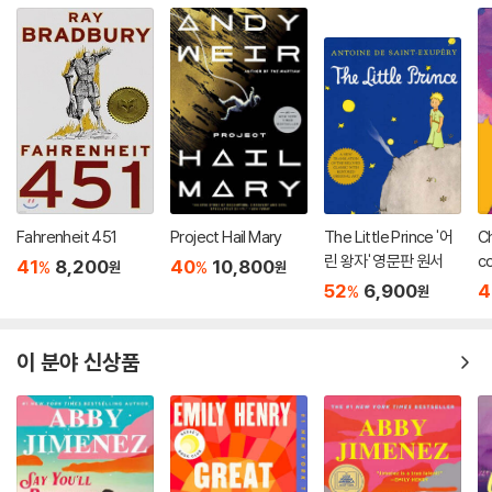
Fahrenheit 451
Project Hail Mary
The Little Prince '어
Ch
린 왕자' 영문판 원서
co
41
8,200
40
10,800
%
%
원
원
52
6,900
4
%
원
이 분야 신상품