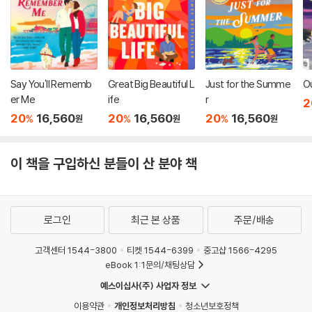
Say You'll Rememb
Great Big Beautiful L
Just for the Summe
O
er Me
ife
r
2
20
16,560
20
16,560
20
16,560
%
%
%
원
원
원
이 책을 구입하신 분들이 산 분야 책
로그인
최근 본 상품
주문/배송
고객센터 1544-3800
티켓 1544-6399
중고샵 1566-4295
eBook 1:1문의/채팅상담
예스이십사(주) 사업자 정보
이용약관
개인정보처리방침
청소년보호정책