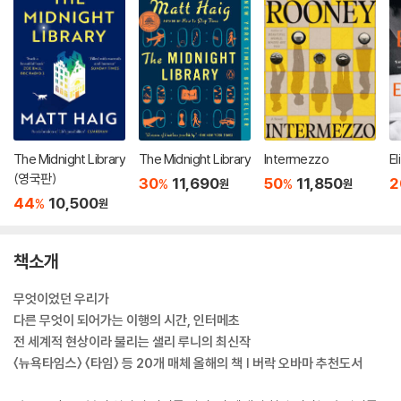
The Midnight Library
The Midnight Library
Intermezzo
El
(영국판)
30
11,690
50
11,850
2
%
%
원
원
44
10,500
%
원
책소개
무엇이었던 우리가
다른 무엇이 되어가는 이행의 시간, 인터메초
전 세계적 현상이라 불리는 샐리 루니의 최신작
〈뉴욕타임스〉 〈타임〉 등 20개 매체 올해의 책 | 버락 오바마 추천도서