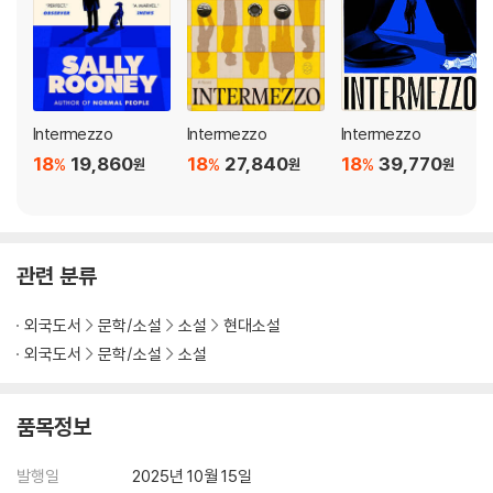
Intermezzo
Intermezzo
Intermezzo
18
19,860
18
27,840
18
39,770
%
%
%
원
원
원
관련 분류
외국도서
문학/소설
소설
현대소설
외국도서
문학/소설
소설
품목정보
발행일
2025년 10월 15일