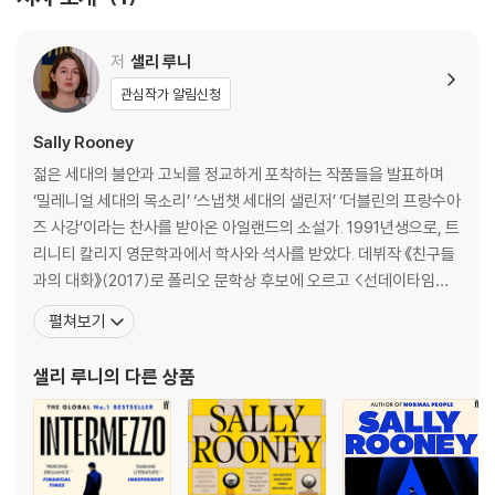
ir father's death, he's medicating himself to sleep and struggli
ng to manage his relationships with two very different women
저
샐리 루니
--his enduring first love, Sylvia, and Naomi, a college student f
or whom life is one long joke. Ivan is a twenty-two-year-old c
관심작가 알림신청
ompetitive chess player. He has always seen himself as social
Sally Rooney
ly awkward, a loner, the antithesis of his glib elder brother. No
w, in the early weeks of his bereavement, Ivan meets Margare
젊은 세대의 불안과 고뇌를 정교하게 포착하는 작품들을 발표하며
t, an older woman emerging from her own turbulent past, and
‘밀레니얼 세대의 목소리’ ‘스냅챗 세대의 샐린저’ ‘더블린의 프랑수아
their lives become rapidly and intensely intertwined. For two g
즈 사강’이라는 찬사를 받아온 아일랜드의 소설가. 1991년생으로, 트
rieving brothers and the people they love, this is a new interlu
리니티 칼리지 영문학과에서 학사와 석사를 받았다. 데뷔작 《친구들
de--a period of desire, despair, and possibility; a chance to fin
과의 대화》(2017)로 폴리오 문학상 후보에 오르고 <선데이타임스>
d out how much one life might hold inside itself without breaki
올해의 젊은 작가상을 수상하는 등 데뷔와 동시에 평단과 독자로부터
펼쳐보기
ng
큰 호응을 얻었다. 이후 스물일곱 살에 발표한 두 번째 장편 《노멀 피
플》(2018)이 부커상 후보에 오르고, 전 세계 46개 언어로 번역 출간
샐리 루니
의 다른 상품
되며 100만 부 이상 판매되면서 젊은