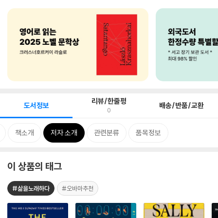
리뷰/한줄평
도서정보
배송/반품/교환
0
책소개
저자 소개
관련분류
품목정보
이 상품의 태그
#삶을노래하다
#오바마추천