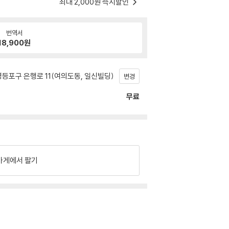
최대 2,000원 즉시할인
번역서
18,900
원
등포구 은행로 11(여의도동, 일신빌딩)
변경
무료
가게에서 팔기