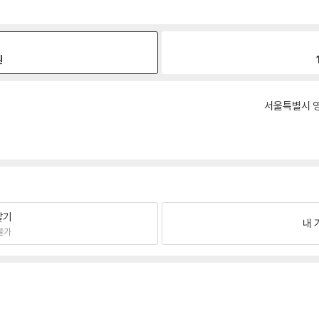
원
서울특별시 영
팔기
내 
불가