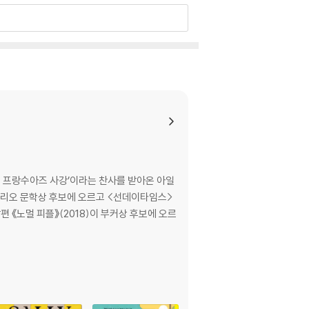
love and family.
f their father's death, he's medicating hi
 love Sylvia, and Naomi, a college stude
ner, the antithesis of his glib elder bro
wn turbulent past, and their lives beco
의 프랑수아즈 사강’이라는 찬사를 받아온 아일
 폴리오 문학상 후보에 오르고 <선데이타임스>
 《노멀 피플》(2018)이 부커상 후보에 오르
possibility - a chance to find out how mu