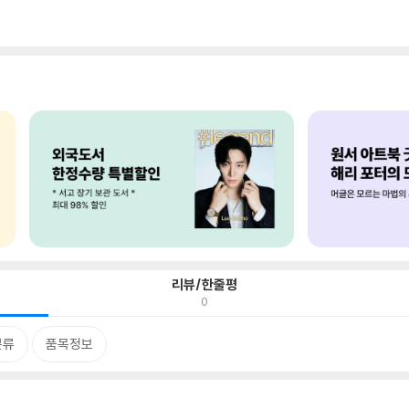
리뷰/한줄평
0
분류
품목정보