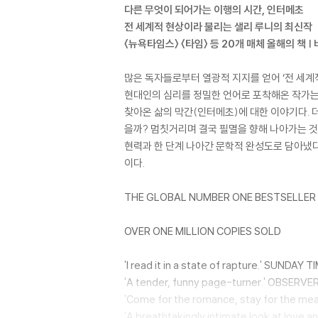
다른 무엇이 되어가는 이행의 시간, 인터메초
전 세계적 현상이라 불리는 샐리 루니의 최신작
〈뉴욕타임스〉 〈타임〉 등 20개 매체 올해의 책 
많은 독자들로부터 열광적 지지를 얻어 ‘전 세계
현대인의 심리를 정밀한 언어로 포착해온 작가는 
찾아온 삶의 막간(인터메초)에 대한 이야기다. 
을까? 멈칫거리며 결국 필멸을 향해 나아가는 것
현력과 한 단계 나아간 문학적 완성도로 담아냈다
이다.
THE GLOBAL NUMBER ONE BESTSELLER
OVER ONE MILLION COPIES SOLD
'I read it in a state of rapture.' SUNDAY T
'A tender, funny page-turner.' OBSERVE
'Come for the romance, stay for the mean
'A breathtakingly intimate look at love an