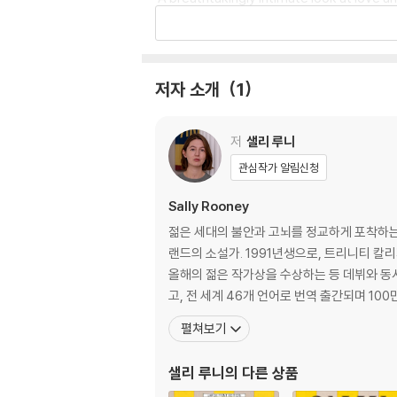
From the author of the multimillion-copy
Aside from the fact that they are brothe
저자 소개
1
Peter is a Dublin lawyer in his thirties -
저
샐리 루니
mself to sleep and struggling to manage 
nt for whom life is one long joke.
관심작가 알림신청
Sally Rooney
Ivan is a twenty-two-year-old competitive
ther. Now, in the early weeks of his be
젊은 세대의 불안과 고뇌를 정교하게 포착하는 
me rapidly and intensely intertwined.
랜드의 소설가. 1991년생으로, 트리니티 칼
올해의 젊은 작가상을 수상하는 등 데뷔와 동시
For two grieving brothers and the people 
고, 전 세계 46개 언어로 번역 출간되며 10
ch one life might hold inside itself witho
펼쳐보기
Readers love Intermezzo:
샐리 루니
의 다른 상품