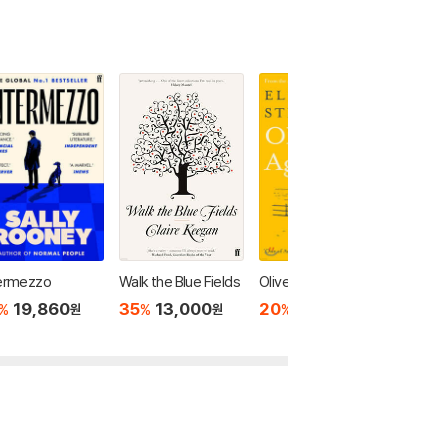
termezzo
Walk the Blue Fields
Olive, Again
Lucy by
19,860
35
13,000
20
16,000
20
1
%
%
%
%
원
원
원