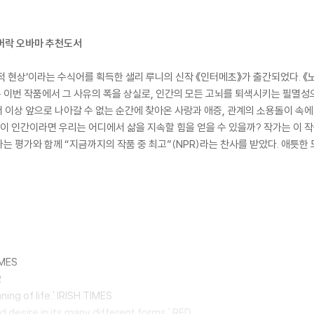
| 버락 오바마 추천도서
적 현상’이라는 수식어를 획득한 샐리 루니의 신작 《인터메초》가 출간되었다. 《노
이번 작품에서 그 사유의 폭을 상실로, 인간의 모든 고뇌를 퇴색시키는 필멸성
더 이상 앞으로 나아갈 수 없는 순간에 찾아온 사랑과 애증, 관계의 소용돌이 속에
이 인간이라면 우리는 어디에서 삶을 지속할 힘을 얻을 수 있을까? 작가는 이 
는 평가와 함께 “지금까지의 작품 중 최고”(NPR)라는 찬사를 받았다. 애틋한
IMES
R
ing of life.' IRISH TIMES
d desire in its many different forms.' RED