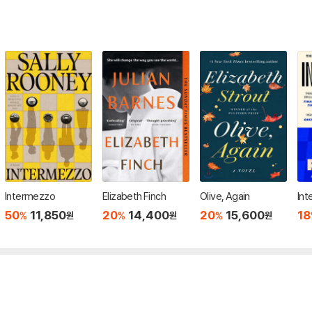
Intermezzo
Elizabeth Finch
Olive, Again
In
50
11,850
20
14,400
20
15,600
18
%
%
%
원
원
원