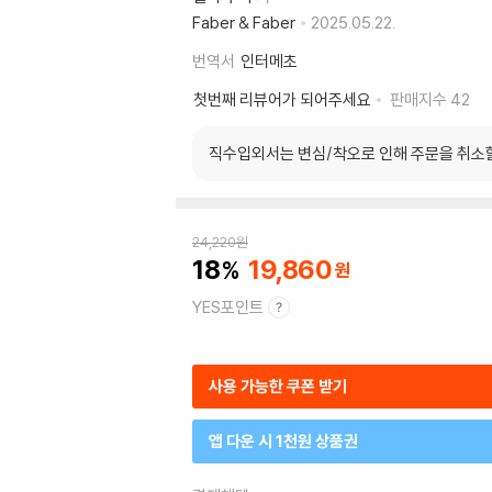
Faber & Faber
2025.05.22.
번역서
인터메초
첫번째 리뷰어가 되어주세요
판매지수
42
직수입외서는 변심/착오로 인해 주문을 취소
24,220
원
18
19,860
YES포인트
사용 가능한 쿠폰 받기
앱 다운 시 1천원 상품권