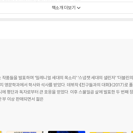
책소개 더보기
 bestseller Normal People, an exquisitely moving story about grief, 
rs, Peter and Ivan Koubek seem to have little in common.
 successful, competent and apparently unassailable. But in the wake o
his relationships with two very different women - his enduring first
 chess player. He has always seen himself as socially awkward, a lo
reavement, Ivan meets Margaret, an older woman emerging from her o
작품들을 발표하며 ‘밀레니얼 세대의 목소리’ ‘스냅챗 세대의 샐린저’ ‘더블린
리지 영문학과에서 학사와 석사를 받았다. 데뷔작 《친구들과의 대화》(2017)로
에 평단과 독자로부터 큰 호응을 얻었다. 이후 스물일곱 살에 발표한 두 번째 장편
they love, this is a new interlude - a period of desire, despair and 
0만 부 이상 판매되면서 젊은
ut breaking.