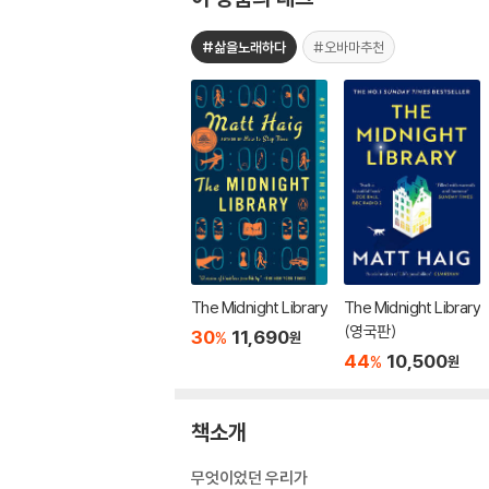
#삶을노래하다
#오바마추천
The Midnight Library
The Midnight Library
(영국판)
30
11,690
%
원
44
10,500
%
원
책소개
무엇이었던 우리가