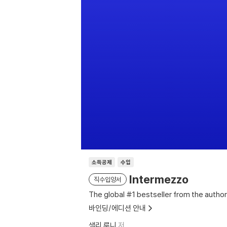
소득공제
수입
Intermezzo
직수입양서
The global #1 bestseller from the autho
바인딩/에디션 안내
샐리 루니
저