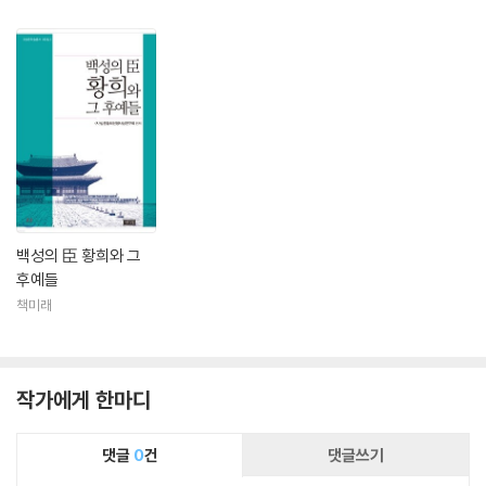
백성의 臣 황희와 그
후예들
책미래
작가에게 한마디
댓글
0
건
댓글쓰기