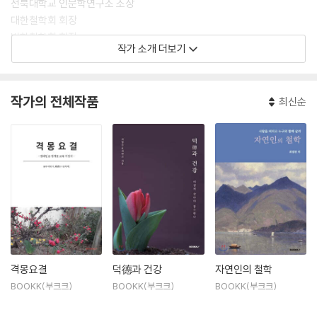
전북대학교 인문학연구소 소장
대한철학회 회장
범한철학회 회장
작가 소개 더보기
주자학상 수상
저서
작가의 전체작품
최신순
『자연인의 철학』
『덕과 건강』
중국철학 주자철학에 관한
논문 다수
격몽요결
덕德과 건강
자연인의 철학
BOOKK(부크크)
BOOKK(부크크)
BOOKK(부크크)