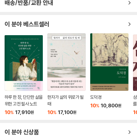
배송/반품/교환 안내
이 분야 베스트셀러
하루 한 장, 단단한 삶을
한자가 삶의 위로가 될
도덕경
삼
위한 고전 필사 노트
때
를
10
10,800
%
원
도
10
17,910
10
17,100
1
%
%
원
원
이 분야 신상품