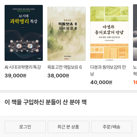
AI 시대 과학명리 특강
육효고전 역림보유 6
다경과 동의보감의 만
노
남
혁
39,000
38,000
원
원
40,000
1
원
이 책을 구입하신 분들이 산 분야 책
로그인
최근 본 상품
주문/배송