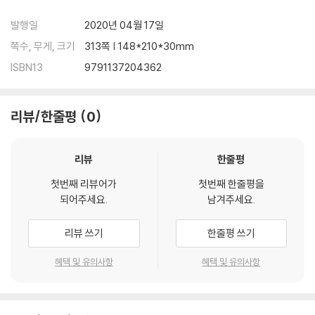
발행일
2020년 04월 17일
쪽수, 무게, 크기
313쪽 | 148*210*30mm
ISBN13
9791137204362
리뷰/한줄평
0
리뷰
한줄평
첫번째 리뷰어가
첫번째 한줄평을
되어주세요.
남겨주세요.
리뷰 쓰기
한줄평 쓰기
혜택 및 유의사항
혜택 및 유의사항