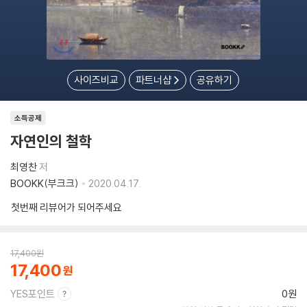
사이즈비교
파트너샵
공유하기
소득공제
자연인의 철학
최영찬
저
BOOKK(부크크)
2020.04.17.
첫번째 리뷰어가 되어주세요
17,400
원
17,400
YES포인트
0원