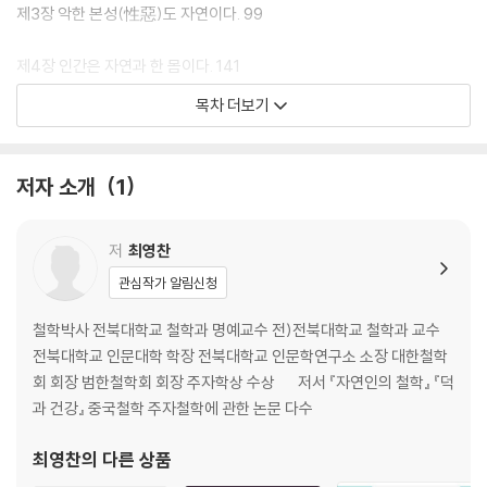
제3장 악한 본성(性惡)도 자연이다. 99
제4장 인간은 자연과 한 몸이다. 141
목차 더보기
제5장 정감(情感)은 자연현상이다. 179
제6장 자연과 세상은 기(氣)의 세계이다. 222
저자 소개
1
제7장 의리(義)와 정직(直)은 자연이다. 261
저
최영찬
제8장 본성은 자연이고 마음은 인간이다. 287
관심작가 알림신청
철학박사 전북대학교 철학과 명예교수 전)전북대학교 철학과 교수
전북대학교 인문대학 학장 전북대학교 인문학연구소 소장 대한철학
회 회장 범한철학회 회장 주자학상 수상 저서 『자연인의 철학』 『덕
과 건강』 중국철학 주자철학에 관한 논문 다수
최영찬
의 다른 상품