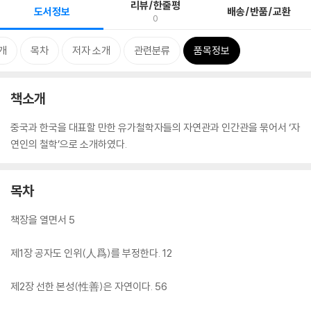
리뷰/한줄평
도서정보
배송/반품/교환
0
개
목차
저자 소개
관련분류
품목정보
책소개
중국과 한국을 대표할 만한 유가철학자들의 자연관과 인간관을 묶어서 ‘자
연인의 철학’으로 소개하였다.
목차
책장을 열면서 5
제1장 공자도 인위(人爲)를 부정한다. 12
제2장 선한 본성(性善)은 자연이다. 56