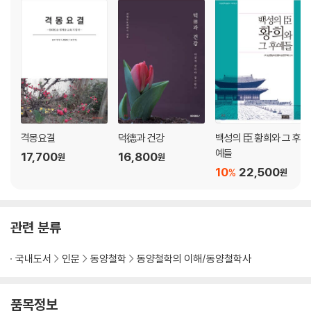
격몽요결
덕德과 건강
백성의 臣 황희와 그 후
예들
17,700
16,800
원
원
10
22,500
%
원
관련 분류
국내도서
인문
동양철학
동양철학의 이해/동양철학사
품목정보