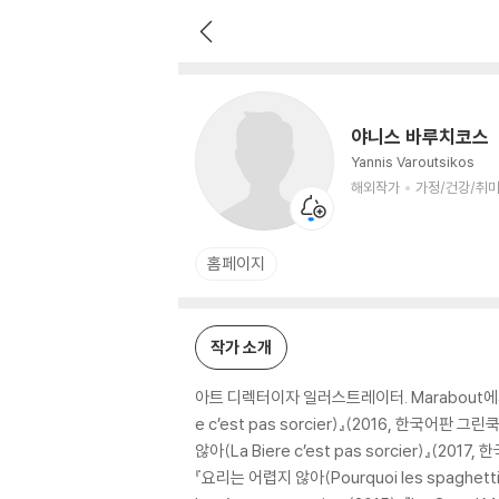
야니스 바루치코스
해외작가
가정/건강/취미 저자
야니스 바루치코스
Yannis Varoutsikos
해외작가
가정/건강/취미
홈페이지
작가 소개
아트 디렉터이자 일러스트레이터. Marabout에서 나온
e c’est pas sorcier)』(2016, 한국어판 그
않아(La Biere c’est pas sorcier)』(201
『요리는 어렵지 않아(Pourquoi les spaghetti b