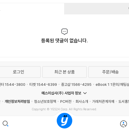
건
등록된 댓글이 없습니다.
로그인
최근 본 상품
주문/배송
터 1544-3800
티켓 1544-6399
중고샵 1566-4295
eBook 1:1문의/채팅
예스이십사(주) 사업자 정보
관
개인정보처리방침
청소년보호정책
PC버전
회사소개
거래처관계자께
도서홍
Copyright © YES24 Corp. All Rights Reserved.