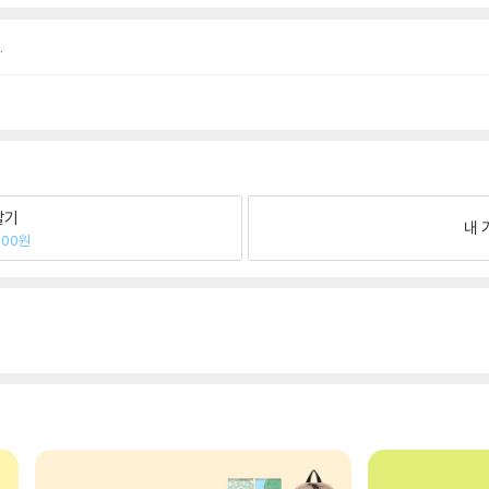
.
팔기
내 
800원