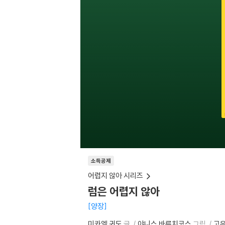
소득공제
어렵지 않아 시리즈
럼은 어렵지 않아
양장
미카엘 귀도
글
야니스 바루치코스
그림
고