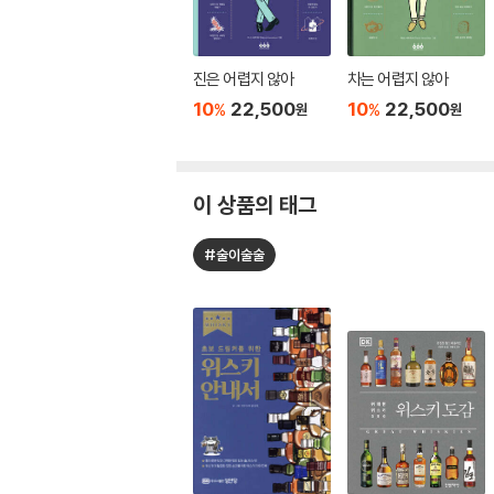
진은 어렵지 않아
차는 어렵지 않아
10
22,500
10
22,500
%
%
원
원
이 상품의 태그
#술이술술