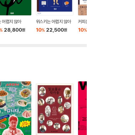
 어렵지 않아
위스키는 어렵지 않아
커피는 어렵지 않아
와인은 
28,800
10
22,500
10
22,500
10
2
%
%
%
%
원
원
원