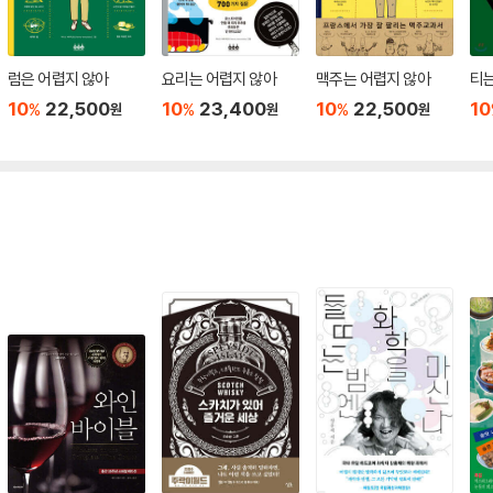
럼은 어렵지 않아
요리는 어렵지 않아
맥주는 어렵지 않아
티는
10
22,500
10
23,400
10
22,500
10
%
%
%
원
원
원