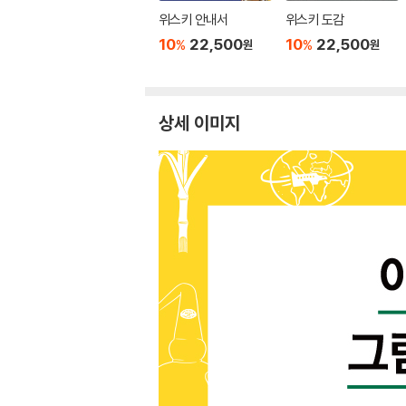
위스키 안내서
위스키 도감
10
22,500
10
22,500
%
%
원
원
상세 이미지