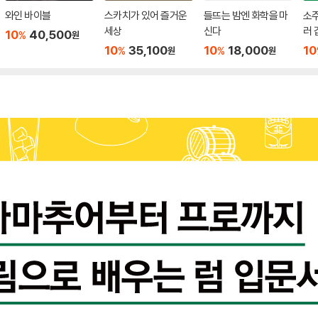
와인 바이블
스카치가 있어 즐거운
들뜨는 밤엔 화학을 마
소
세상
신다
러 
10
40,500
%
원
10
35,100
10
18,000
10
%
%
원
원