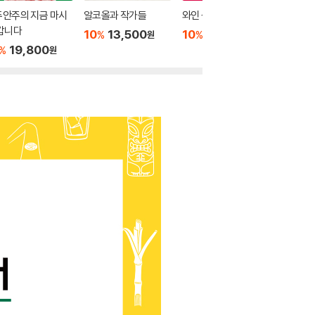
주안주의 지금 마시
알코올과 작가들
와인 상식사전
그림을 
갑니다
기
10
13,500
10
19,800
%
%
원
원
19,800
10
1
%
%
원