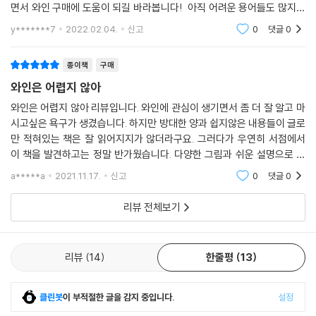
면서 와인 구매에 도움이 되길 바라봅니다! 아직 어려운 용어들도 많지만
조금더 와인을 접하다보면 알기 쉽겠죠? ㅎㅎ 와인 입문자들에게 좋은 책
y*******7
2022.02.04.
신고
0
댓글
0
인 것 같
종이책
구매
와인은 어렵지 않아
와인은 어렵지 않아 리뷰입니다. 와인에 관심이 생기면서 좀 더 잘 알고 마
시고싶은 욕구가 생겼습니다. 하지만 방대한 양과 쉽지않은 내용들이 글로
만 적혀있는 책은 잘 읽어지지가 않더라구요. 그러다가 우연히 서점에서
이 책을 발견하고는 정말 반가웠습니다. 다양한 그림과 쉬운 설명으로 어
렵지않게 술술 읽을 수 있었어요. 와인에 대한 기본상식을 늘리는데는 충
a*****a
2021.11.17.
신고
0
댓글
0
분하다고 봅니다
리뷰 전체보기
리뷰
14
한줄평
13
클린봇
이 부적절한 글을 감지 중입니다.
설정