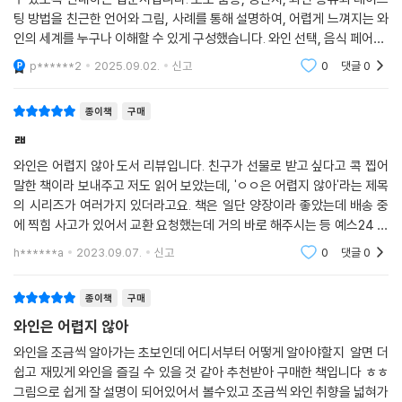
팅 방법을 친근한 언어와 그림, 사례를 통해 설명하여, 어렵게 느껴지는 와
인의 세계를 누구나 이해할 수 있게 구성했습니다. 와인 선택, 음식 페어링,
보관법 등 실생활에 바로 적용 가능한 정보도 제공하며, 와인을 즐기는 즐
p******2
2025.09.02.
신고
0
댓글
0
거움과 자
종이책
구매
ㄼ
와인은 어렵지 않아 도서 리뷰입니다. 친구가 선물로 받고 싶다고 콕 찝어
말한 책이라 보내주고 저도 읽어 보았는데, 'ㅇㅇ은 어렵지 않아'라는 제목
의 시리즈가 여러가지 있더라고요. 책은 일단 양장이라 좋았는데 배송 중
에 찍힘 사고가 있어서 교환 요청했는데 거의 바로 해주시는 등 예스24 서
비스 응대도 좋았고요. 그림과 함께 역사부터 다양한 종류, 맛과 향등이 어
h******a
2023.09.07.
신고
0
댓글
0
렵지 않게 적
종이책
구매
와인은 어렵지 않아
와인을 조금씩 알아가는 초보인데 어디서부터 어떻게 알아야할지 알면 더
쉽고 재밌게 와인을 즐길 수 있을 것 같아 추천받아 구매한 책입니다 ㅎㅎ
그림으로 쉽게 잘 설명이 되어있어서 볼수있고 조금씩 와인 취향을 넓혀가