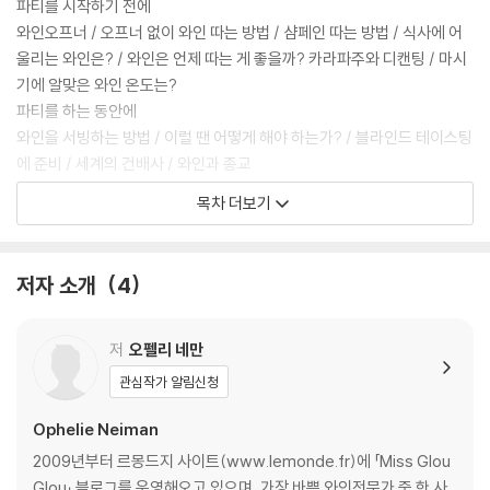
파티를 시작하기 전에
와인오프너 / 오프너 없이 와인 따는 방법 / 샴페인 따는 방법 / 식사에 어
울리는 와인은? / 와인은 언제 따는 게 좋을까? 카라파주와 디캔팅 / 마시
기에 알맞은 와인 온도는?
파티를 하는 동안에
와인을 서빙하는 방법 / 이럴 땐 어떻게 해야 하는가? / 블라인드 테이스팅
에 준비 / 세계의 건배사 / 와인과 종교
파티가 끝난 후에
목차 더보기
남은 와인 보관하기 / 숙취 예방하기
파콤, 와인 시음을 배우다
저자 소개
4
와인의 색
와인의 투명도 / 와인의 눈물 · 와인의 다리 / 기포
저
오펠리 네만
와인의 향
관심작가 알림신청
와인 향의 종류 / 와인의 일생 / 1차향 · 2차향 · 3차향 / 와인에서 냄새가
날 때
Ophelie Neiman
와인의 맛
2009년부터 르몽드지 사이트(www.lemonde.fr)에 「Miss Glou
와인의 바디와 산도 / 바디의 비유적 표현 / 와인의 타닌 / 입으로 느끼는
Glou」 블로그를 운영해오고 있으며, 가장 바쁜 와인전문가 중 한 사