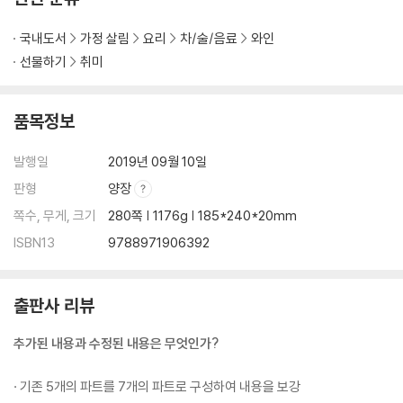
트 와인 / 로제 와인 / 가벼운 레드 와인 / 부드러운 레드 와인 / 강한 레드
와인 / 무알뢰 · 리코뢰 와인 / 뱅 두 나튀렐 / 바쁜 식도락가를 위한 제안
국내도서
가정 살림
요리
차/술/음료
와인
선물하기
취미
폴, 와인을 사다
품목정보
와인의 가격
레스토랑에서
발행일
2019년 09월 10일
소믈리에의 역할
와인 라벨 이해하기
판형
양장
눈여겨봐야 할 내용 / 와인 마케팅의 진실
쪽수, 무게, 크기
280쪽 | 1176g | 185*240*20mm
와인을 사려면
ISBN13
9788971906392
대형마트에서 살 때 / 와이너리 또는 와인전시회에서 살 때 / 와인샵에서
살 때 / 와인 축제에서 살 때 /
인터넷에서 살 때 / 와인 가이드
출판사 리뷰
나만의 와인저장고 만들기
보관 조건 / 와인 숙성시키기 / 와인병에 대해 / 와인에 관한 말말말
추가된 내용과 수정된 내용은 무엇인가?
와인 지식 테스트
· 기존 5개의 파트를 7개의 파트로 구성하여 내용을 보강