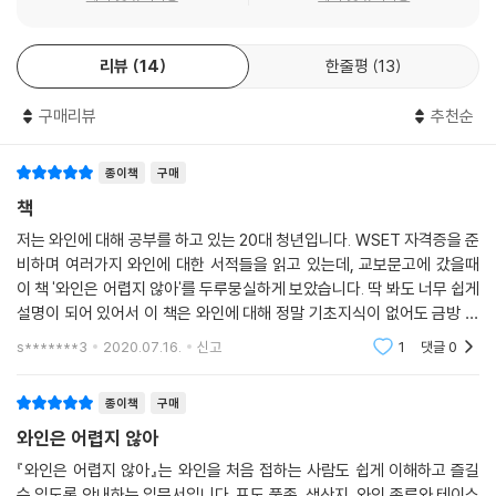
욱 높임.
리뷰
14
한줄평
13
와인을 더 잘 즐길 수 있는 다양한 노하우와 전 세계 곳곳의 생생한 와인 정
보가 가득하다!
구매리뷰
추천순
와인과 친해질 수 없게 만드는 가장 큰 장애물은 「와인은 어렵다」는 편견이
다. 아마도 많은 사람들이 와인에 대해 어느 정도 지식이 있어야만 와인을
종이책
구매
즐길 수 있다고 생각할 것이다. 하지만 와인의 원재료가 포도이며 양조과
책
정에서 와인의 풍미가 더욱 살아난다는 사실, 그리고 와인의 대표적인 맛
저는 와인에 대해 공부를 하고 있는 20대 청년입니다. WSET 자격증을 준
과 향을 알면 초보자도 자신이 느낀 것을 훨씬 잘 표현할 수 있을 것이다.
비하며 여러가지 와인에 대한 서적들을 읽고 있는데, 교보문고에 갔을때
이 책 '와인은 어렵지 않아'를 두루뭉실하게 보았습니다. 딱 봐도 너무 쉽게
와인을 고를 때 어려움을 느끼는 또다른 이유는 와인의 종류가 정말 많다
설명이 되어 있어서 이 책은 와인에 대해 정말 기초지식이 없어도 금방 배
는 것. 와인 종주국 프랑스, 구대륙 와인과 아메리카와 오스트레일리아로
울수 있겠다 싶은 느낌이 들었습니다. 정말 너무 쉬우면서도 보기 좋게 그
s*******3
2020.07.16.
신고
1
댓글
0
대표되는 신대륙 와인, 그리고 아시아에서 생산되는 와인 등이 와인 리스
림도 많고, 그렇
트에 새롭게 추가되고 있다. 다양한 포도품종뿐만 아니라 같은 품종이라도
종이책
구매
기후, 테루아, 포도재배에 따라 다양한 와인이 만들어진다. 자신이 좋아하
와인은 어렵지 않아
는 와인 특성이 무엇인지만 알아도 와인 선택이 훨씬 쉬워질 것이다. 이렇
듯 자신만의 와인 스타일을 찾아가는 여행에 이 책이 친절한 가이드가 되
『와인은 어렵지 않아』는 와인을 처음 접하는 사람도 쉽게 이해하고 즐길
어줄 것이다.
수 있도록 안내하는 입문서입니다. 포도 품종, 생산지, 와인 종류와 테이스