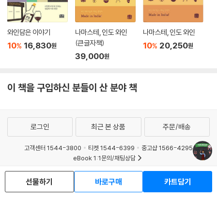
와인담은 이야기
나마스테, 인도 와인
나마스테, 인도 와인
(큰글자책)
10
16,830
10
20,250
%
%
원
원
39,000
원
이 책을 구입하신 분들이 산 분야 책
로그인
최근 본 상품
주문/배송
고객센터 1544-3800
티켓 1544-6399
중고샵 1566-4295
eBook 1:1문의/채팅상담
예스이십사(주) 사업자 정보
선물하기
바로구매
카트담기
이용약관
개인정보처리방침
청소년보호정책
PC버전
회사소개
거래처관계자께
도서홍보
광고