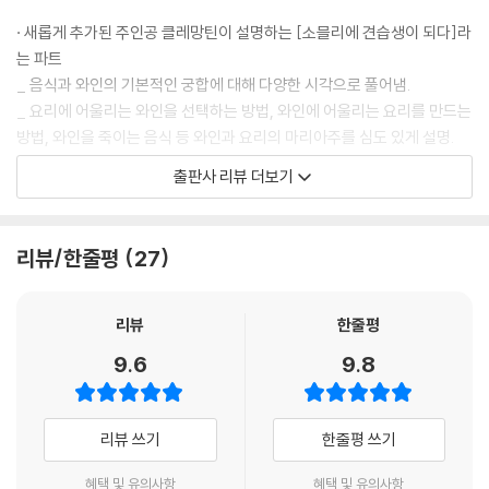
줄리엣, 디너파티를 준비하다 / 파콤, 와인 시음을 배우다 / 엑토르, 포도를
· 새롭게 추가된 주인공 클레망틴이 설명하는 [소믈리에 견습생이 되다]라
수확하다
는 파트
코랄리, 포도농장을 방문하다 / 클레망틴, 소믈리에 견습생이 되다 / 폴, 와
_ 음식과 와인의 기본적인 궁합에 대해 다양한 시각으로 풀어냄.
인을 사다
_ 요리에 어울리는 와인을 선택하는 방법, 와인에 어울리는 요리를 만드는
방법, 와인을 죽이는 음식 등 와인과 요리의 마리아주를 심도 있게 설명.
COLUMN
출판사 리뷰 더보기
· [와인 지식 테스트]라는 파트도 새롭게 구성
앙리 자이에 / 로쉴드 가문 / 돔 페리뇽 / 대 풀리니우스 / 로버트 파커
_ 내가 이 책에서 배운 와인지식이 무엇인지를 이 테스트를 통해 다시 한
번 검증.
리뷰/한줄평
27
· 와인과 관련된 5명의 인물정보도 추가
_ 공부하는 중간중간에 돔 페리뇽 같은 인물의 이야기도 재미있게 볼 수
리뷰
한줄평
있다.
9.6
9.8
· 본문 곳곳에 수정된 내용
_ 시대에 흐름에 발맞춰 오렌지 와인, 뱅 존, 내추럴 와인 등 최신 정보로
리뷰 쓰기
한줄평 쓰기
보강.
_ 기존 지도보다 구체적인 상세지도로 교체하여 산지 정보의 정확성을 더
혜택 및 유의사항
혜택 및 유의사항