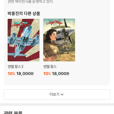
관련 에이전시를 운영하고 있다.
르투갈 와인 / 그리스 와인 /
동유럽과 캅카스 와인
박홍진
의 다른 상품
세계의 와인
미국 와인 / 칠레 와인 / 아르헨티나 와인 / 오스트레일리아 · 뉴질랜드 와
인 / 남아프리카공화국 와인 / 그 외 다른 나라의 와인 / 간단한 와인 역사 /
와인과 관련된 노래
클레망틴, 소믈리에 견습생이 되다
음식과 와인의 기본적인 궁합
오늘 요리에는 어떤 와인이 잘 어울리는가?
엔젤 윙스 2
엔젤 윙스
고기요리와 어울리는 와인 / 가금육과 지비에 요리와 어울리는 와인 / 생
10
18,000
10
18,000
%
%
원
원
선요리와 어울리는 와인 /
조개류와 갑각류에 어울리는 와인 / 채소요리와 어울리는 와인 / 향신료가
강한 요리와 어울리는 와인 /
치즈와 디저트에 어울리는 와인
더보기
와인을 죽이는 음식
오늘 와인에는 어떤 요리가 잘 어울리는가?
발포성 와인 / 상큼한 화이트 와인 / 향이 풍부한 화이트 와인 / 강한 화이
관련 분류