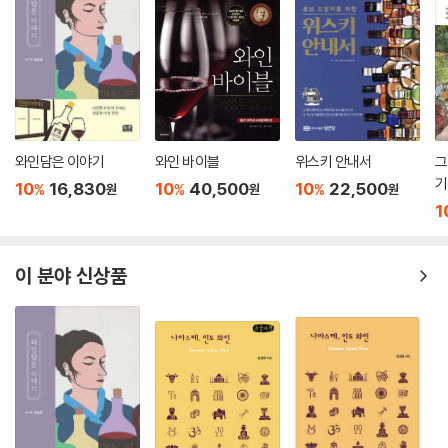
와인담은 이야기
와인 바이블
위스키 안내서
그
기
10
16,830
10
40,500
10
22,500
%
%
%
원
원
원
1
이 분야 신상품