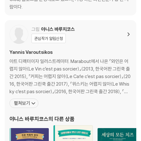
향 / 검은색 글라스에 마시기 /
람이다.
블라인드 테이스팅 / 와인을 삼켜야 하나? 뱉어야 하나? / 와인애호가 vs.
술꾼
꿈의 와인을 찾아서
그림
야니스 바루치코스
관심작가 알림신청
엑토르, 포도를 수확하다
Yannis Varoutsikos
포도, 열매에서 품종까지
아트 디렉터이자 일러스트레이터. Marabout에서 나온 『와인은 어
화이트 와인 품종
렵지 않아(Le Vin c’est pas sorcier)』(2013, 한국어판 그린쿡 출
레드 와인 품종
간 2015), 『커피는 어렵지 않아(Le Cafe c’est pas sorcier)』(20
포도나무의 일생
16, 한국어판 그린쿡 출간 2017), 『위스키는 어렵지 않아(Le Whis
포도나무의 모양 / 바탕나무의 역사 / 포도밭을 위협하는 병충해 / 날씨의
ky c’est pas sorcier)』(2016, 한국어판 그린쿡 출간 2018), 『맥
영향 / 포도나무의 관리 / 빈티지
주는 어렵지 않아(La Biere c’est pas sorcier)』(2017, 한국어판
포도 수확
펼쳐보기
그린쿡 출간 2019), 『칵테일은 어렵지 않아(Les Cocktails c’est
손으로 수확 / 기계 수확
포도에서 와인까지
야니스 바루치코스
의 다른 상품
레드 와인은 어떻게 만드는가? / 화이트 와인은 어떻게 만드는가? / 로제
와인은 어떻게 만드는가? /
로제 와인의 성공 / 오렌지 와인은 어떻게 만드는가? / 뱅 존은 어떻게 만