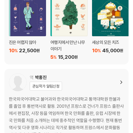
드는가? / 샴페인은 어떻게 만드는가?
다양한 스파클링 와인
와인의 숙성
무알뢰 와인 · 리코뢰 와인 / 뮈타주 · 뱅 두 나튀렐 / 콜라주와 필터링 / 변
화하는 와인 맛의 역사 /
다양한 와인병 / 코르크 마개의 비밀 / 와인에서 이산화황의 역할 / 와인을
진은 어렵지 않아
여행지에서 만난 나무
세상의 모든 치즈
이야기
만드는 사람들
10
22,500
10
45,000
%
%
원
원
5
15,200
%
원
코랄리, 포도농장을 방문하다
역
박홍진
테루아
프랑스 와인
관심작가 알림신청
알자스 와인 / 보졸레 와인 / 부르고뉴 와인 / 보르도 와인 / 샹파뉴 와인 /
한국외국어대학교 불어과와 한국외국어대학교 통역대학원 한불과
랑그도크루시용 와인 / 프로방스 와인 / 코르시카 와인 / 남서부지방 와인
를 졸업 후 통번역사로 활동. 2001년 프랑스로 건너가 프랑스 출판사
/ 루아르 밸리 와인 / 론 밸리 와인 / 프랑스 다른 지방의 와인
에서 편집장, 사장 등을 역임하며 한국 만화를 출판, 유럽 시장에 한
루아르 밸리 와인 / 론 밸리 와인 / 프랑스 다른 지방의 와인
국 만화를 처음 소개하는 데에 중추적인 역할을 수행했다. 현재 통번
유럽 와인
역사 및 다큐 영화 시나리오 작가로 활동하며 프랑스에서 문화활동
독일 와인 / 스위스 · 오스트리아 와인 / 이탈리아 와인 / 스페인 와인 / 포