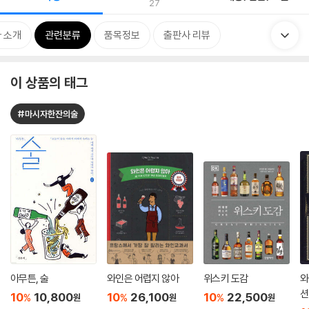
27
 소개
관련분류
품목정보
출판사 리뷰
이 상품의 태그
#마시자한잔의술
아무튼, 술
와인은 어렵지 않아
위스키 도감
와
션
10
10,800
10
26,100
10
22,500
%
%
%
원
원
원