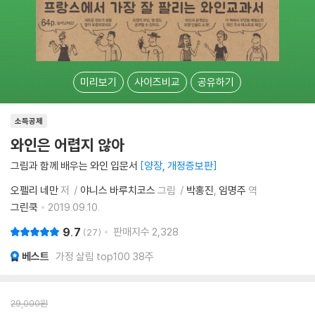
미리보기
사이즈비교
공유하기
소득공제
와인은 어렵지 않아
그림과 함께 배우는 와인 입문서
양장, 개정증보판
오펠리 네만
저
야니스 바루치코스
그림
박홍진
임명주
역
그린쿡
2019.09.10.
9.7
판매지수
2,328
27
베스트
가정 살림 top100 38주
29,000
원