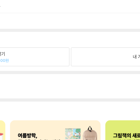
.
팔기
내 
900원