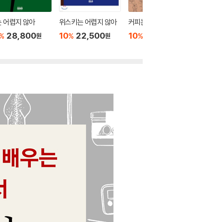
 어렵지 않아
위스키는 어렵지 않아
커피는 어렵지 않아
와인은 
28,800
10
22,500
10
22,500
10
2
%
%
%
%
원
원
원