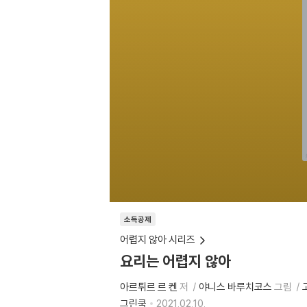
소득공제
어렵지 않아 시리즈
요리는 어렵지 않아
아르튀르 르 켄
저
야니스 바루치코스
그림
그린쿡
2021.02.10.