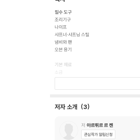
필수 도구
조리기구
나이프
샤프너·샤프닝 스틸
냄비와 팬
오븐 용기
기본 재료
소금
후추
오일과 기타 유지류
발사믹 식초
허브
저자 소개
3
마늘·양파·샬롯
고추
저
아르튀르 르 켄
유제품과 달걀
관심작가 알림신청
우유와 크림