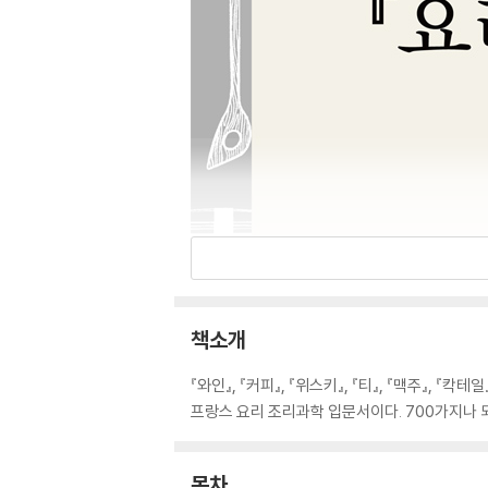
책소개
『와인』, 『커피』, 『위스키』, 『티』, 『맥주』,
프랑스 요리 조리과학 입문서이다. 700가지나 
목차