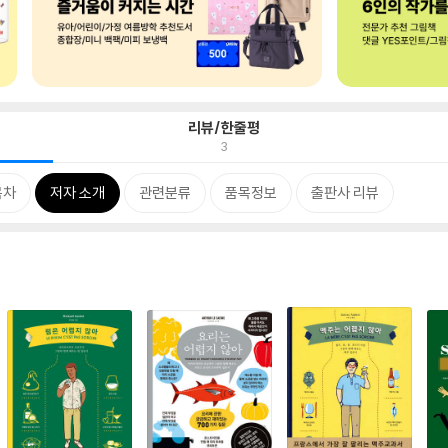
리뷰/한줄평
3
목차
저자 소개
관련분류
품목정보
출판사 리뷰