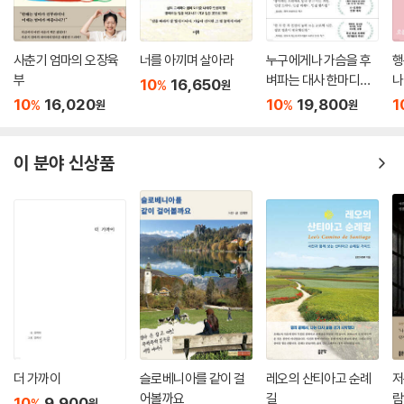
사춘기 엄마의 오장육
너를 아끼며 살아라
누구에게나 가슴을 후
행
부
벼파는 대사 한마디가
나
10
16,650
%
원
있다
10
16,020
10
19,800
1
%
%
원
원
이 분야 신상품
더 가까이
슬로베니아를 같이 걸
레오의 산티아고 순례
저
어볼까요
길
람
10
9,900
%
원