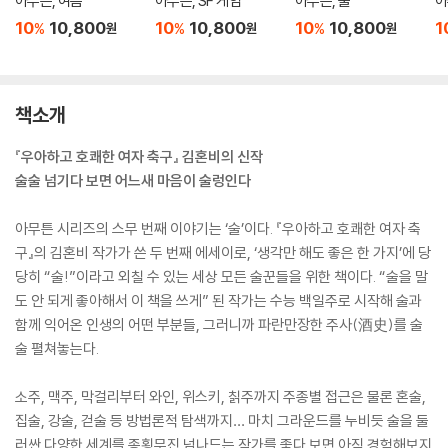
아무튼, 여름
아무튼, SF 게임
아무튼, 술
아
10
10,800
10
10,800
10
10,800
1
%
%
%
원
원
원
책소개
『우아하고 호쾌한 여자 축구』 김혼비의 신작
술술 넘기다 보면 어느새 마음이 술렁인다
아무튼 시리즈의 스무 번째 이야기는 ‘술’이다. 『우아하고 호쾌한 여자 축
구』의 김혼비 작가가 쓴 두 번째 에세이로, ‘생각만 해도 좋은 한 가지’에 당
당히 “술!”이라고 외칠 수 있는 세상 모든 술꾼들을 위한 책이다. “술을 말
도 안 되게 좋아해서 이 책을 쓰게” 된 작가는 수능 백일주로 시작해 술과
함께 익어온 인생의 어떤 부분들, 그러니까 파란만장한 주사(酒史)를 술
술 펼쳐놓는다.
소주, 맥주, 막걸리부터 와인, 위스키, 칡주까지 주종별 접근은 물론 혼술,
집술, 강술, 걷술 등 방법론적 탐색까지… 마치 그라운드를 누비듯 술을 둘
러싼 다양한 세계를 종횡무진 넘나드는 작가를 좇다 보면 아직 경험해보지