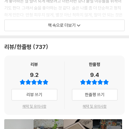
게 좋아하는 걸 말이 되게 해보려고 이런저런 갖다 붙일 이유들을 뒤적이
기도 한다. 그래서 술을 좋아하는 것 같다. 술은 나를 좀 더 단순하고 정직
하게 만든다. 딴청 피우지 않게, 별것 아닌 척하지 않게, 말이 안 되는 것은
말이 안 되는 채로 받아들이고 들이밀 수 있게.
책 속으로 더보기
---「프롤로그」중에서
냉장고 문을 닫는 순간 몇 시간 후 시원한 술을 마실 수 있는 가능성이 열리
리뷰/한줄평
737
듯이, 신나서 술잔에 술을 따르는 순간 다음 날 숙취로 머리가 지끈지끈할
가능성이 열리듯이, 문을 닫으면 저편 어딘가의 다른 문이 항상 열린다. 완
전히 ‘닫는다’는 인생에 잘 없다. 그런 점에서 홍콩을 닫고 술친구를 열어젖
리뷰
한줄평
힌 나의 선택은 내 생애 최고로 술꾼다운 선택이었다. 그 선택은 당장 눈앞
9.2
9.4
의 즐거운 저녁을 위해 기꺼이 내일의 숙취를 선택하는 것과도 닮았다. 삶
은 선택의 총합이기도 하지만 하지 않은 선택의 총합이기도 하니까. 가지
않은 미래가 모여 만들어진 현재가 나는 마음에 드니까.
리뷰 쓰기
한줄평 쓰기
---「술이 인생을 바꾼 순간」중에서
혜택 및 유의사항
혜택 및 유의사항
얼마 전에는 테드 창의 원작 소설 「네 인생의 이야기」를 다시 읽었다. 이번
에 추가로 밑줄 친 부분은 루이스가 스스로에게 의문을 던지는 마지막 단
락이다. “나는 처음부터 나의 목적지가 어디인지를 알고 있었고, 그것에 상