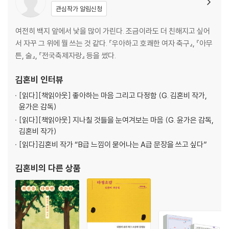
관심작가 알림신청
여전히 백지 앞에서 낯을 많이 가린다. 조금이라도 더 친해지고 싶어
서 자꾸 그 위에 뭘 쓰는 것 같다. 『우아하고 호쾌한 여자 축구』, 『아무
튼, 술』, 『전국축제자랑』 등을 썼다.
김혼비
인터뷰
[읽다]
[책읽아웃] 좋아하는 마음 그리고 다정함 (G. 김혼비 작가,
윤가은 감독)
[읽다]
[책읽아웃] 지나칠 것들을 눈여겨보는 마음 (G. 윤가은 감독,
김혼비 작가)
[읽다]
김혼비 작가 “B급 느낌이 묻어나는 A급 문장을 쓰고 싶다”
김혼비
의 다른 상품