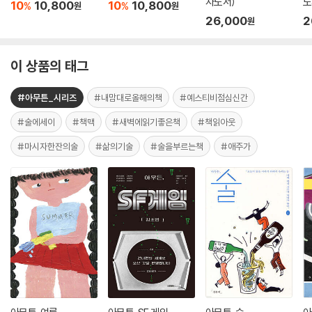
자도서)
도
10
10,800
10
10,800
%
%
원
원
26,000
2
원
이 상품의 태그
#아무튼_시리즈
#내맘대로올해의책
#예스티비점심신간
#술에세이
#책맥
#새벽에읽기좋은책
#책읽아웃
#마시자한잔의술
#삶의기술
#술을부르는책
#애주가