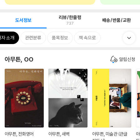
리뷰/한줄평
도서정보
배송/반품/교환
737
저자 소개
관련분류
품목정보
책 속으로
아무튼, OO
알림신청
아무튼, 전화영어
아무튼, 새벽
아무튼, 미술관 (큰글
아