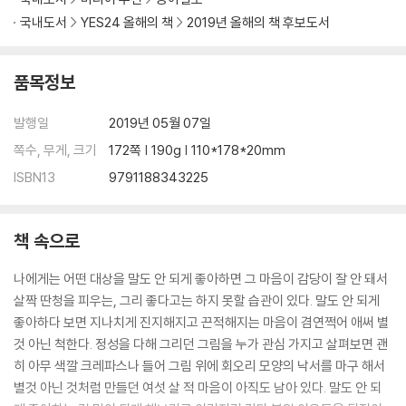
국내도서
YES24 올해의 책
2019년 올해의 책 후보도서
품목정보
발행일
2019년 05월 07일
쪽수, 무게, 크기
172쪽 | 190g | 110*178*20mm
ISBN13
9791188343225
책 속으로
나에게는 어떤 대상을 말도 안 되게 좋아하면 그 마음이 감당이 잘 안 돼서
살짝 딴청을 피우는, 그리 좋다고는 하지 못할 습관이 있다. 말도 안 되게
좋아하다 보면 지나치게 진지해지고 끈적해지는 마음이 겸연쩍어 애써 별
것 아닌 척한다. 정성을 다해 그리던 그림을 누가 관심 가지고 살펴보면 괜
히 아무 색깔 크레파스나 들어 그림 위에 회오리 모양의 낙서를 마구 해서
별것 아닌 것처럼 만들던 여섯 살 적 마음이 아직도 남아 있다. 말도 안 되