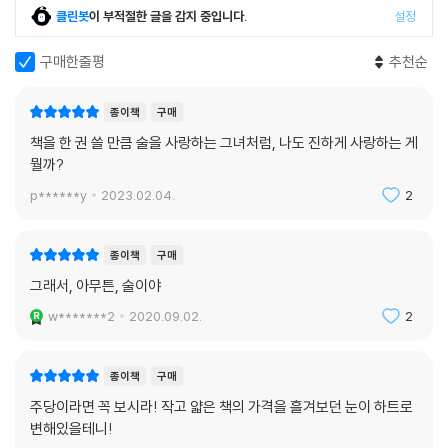
클린봇
이 부적절한 글을 감지 중입니다.
설정
구매한줄평
추천순
종이책
구매
책을 한 권 쓸 만큼 술을 사랑하는 그녀처럼, 나도 진하게 사랑하는 게
뭘까?
p******y
2023.02.04.
2
종이책
구매
그래서, 아무튼, 술이야
w*******2
2020.09.02.
2
종이책
구매
주당이라면 꼭 보시라! 작고 얇은 책의 가격을 흘겨보던 눈이 하트로
변해있을테니!