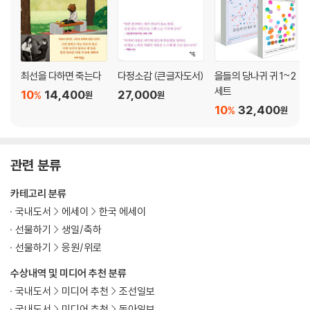
최선을 다하면 죽는다
다정소감 (큰글자도서)
을들의 당나귀 귀 1~2
세트
10
14,400
27,000
%
원
원
10
32,400
%
원
관련 분류
카테고리 분류
국내도서
에세이
한국 에세이
선물하기
생일/축하
선물하기
응원/위로
수상내역 및 미디어 추천 분류
국내도서
미디어 추천
조선일보
국내도서
미디어 추천
동아일보