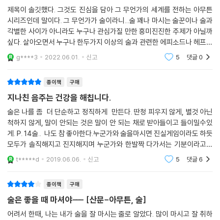
“혼자시라고요?”라고 되묻는 주인아저씨와 힐끗힐끗 쳐다보는 아르바이
제목이 솔깃했다. 그것도 진심을 담아 그 무언가의 세계를 전하는 아무튼
시리즈인데 말이다. 그 무언가가 술이라니...술 꽤나 마시는 술꾼이나 술과
트생들 앞에서는 솔직히 좀 주눅이 들었다. 하지만 쫀득한 해파리와 아삭
각별한 사이가 아니라도 누구나 관심가질 만한 흥미진진한 주제가 아닐까
한 야채들과 함께 족발 한 점을 입에 넣자 새콤한 겨자소스가 입안 가득 번
싶다. 살아오면서 누구나 한두가지 이상의 술과 관련한 에피소드나 헤프닝
지면서 그 모든 걸 저 멀리로 밀어냈다. 칸막이 하나 없는 테이블이었지만,
이 있지 않을까 싶다. 아닌사람도 있다고? 그렇담 할말없지만. 이책의 저
마치 보이지 않는 문을 닫고 오직 냉채족발과 나만이 존재하는 방에 들어
g****3
2022.06.01.
신고
5
댓글
0
자 김혼비
선 것 같았다. 다른 존재 하나만 더 들여놓으면 완벽할 것 같았다. 술. 이건
또 다른 용기를 필요로 했지만, 이미 족발도 혼자 먹고 있는 마당에 낮술 반
종이책
구매
주 못 마실 게 뭐람. 여기 시원 한 병 주세요!
지나친 음주는 건강을 해칩니다.
---「혼술의 장면들」중에서
술은 나를 좀 더 단순하고 정직하게 만든다. 딴청 피우지 않게, 별것 아닌
척하지 않게, 말이 안되는 것은 말이 안 되는 채로 받아들이고 들이밀수있
축구를 하다가 허벅지를 다쳤다. 수비수를 피해 공을 꺾어 방향을 틀고 달
게. P. 14술.. 나도 참 좋아한다.누군가와 술을마시면 진실게임이라도 하듯
려 나가던 중 무릎부터 허벅지 뒤쪽 근육까지 저릿한 통증이 한 번 지나가
모두가 솔직해지고 진지해지며 누군가와 한발짝 다가서는 기분이라고할
는가 싶더니 그 후부터 허벅지 뒤쪽이 계속 뻐근해져서 제대로 달릴 수가
까? 주량이 대단한건 아니지만 그렇다고 주거니받거니를 사양할정도의
t*****d
2019.06.06.
신고
5
댓글
6
없었다. 나에게 제쳐진 6번 할아버지가 고거 쌤통이라는 표정으로 쳐다보
작은 양도 아니기
는 와중에(아, 진짜 저 할아버지 얄미워!) 증상을 들은 팀원들은 햄스트링
종이책
구매
근육이 다친 게 분명하다며 초기에 잡지 않으면 만성이 될 수 있으니 당장
병원에 가야 한다고 말했다. 정확한 진단이었다. 의사도 완전히 나을 때까
술은 좋을 때 마셔야--- [산문-아무튼, 술]
지 무리한 운동은 절대 삼가야 한다며 정기적인 물리치료를 권했다. 물리
어려서 한때, 나는 내가 술을 잘 마시는 줄로 알았다. 많이 마시고 잘 취하