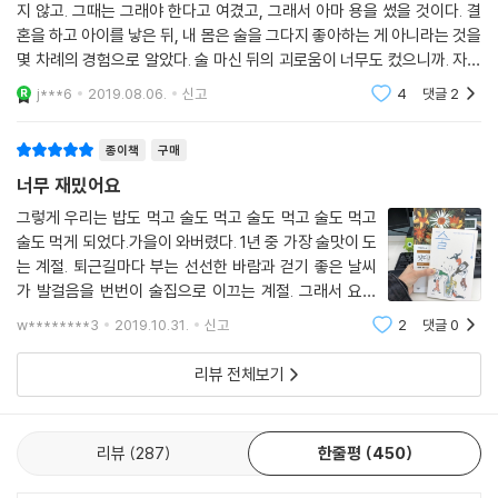
치료실로 이동하기 직전, 진단을 받는 내내 최대 관심사였지만 마지막까지
지 않고. 그때는 그래야 한다고 여겼고, 그래서 아마 용을 썼을 것이다. 결
미루고 미뤘던 질문을 조심스럽지만 다급하게 던졌다. “술을 마시는 것도
혼을 하고 아이를 낳은 뒤, 내 몸은 술을 그다지 좋아하는 게 아니라는 것을
안 좋을까요?”
몇 차례의 경험으로 알았다. 술 마신 뒤의 괴로움이 너무도 컸으니까. 자연
스럽게 술은 입으로 마시는 대신 눈으로만 마시게 되었다. 술은 분위기에
---「술피부와 꿀피부」중에서
j***6
2019.08.06.
신고
4
댓글
2
따라 맛
종이책
구매
너무 재밌어요
그렇게 우리는 밥도 먹고 술도 먹고 술도 먹고 술도 먹고
술도 먹게 되었다.가을이 와버렸다. 1년 중 가장 술맛이 도
는 계절. 퇴근길마다 부는 선선한 바람과 걷기 좋은 날씨
가 발걸음을 번번이 술집으로 이끄는 계절. 그래서 요즘
매일 퇴근길마다 싸운다. ‘오늘의 술 유혹’을 이길 수 있는
w********3
2019.10.31.
신고
2
댓글
0
건 그나마도 ‘어제 마신 술’밖에 없다.앞으로도 퇴근길마
다 뻗쳐오는 유혹을 이겨내고 술을
리뷰 전체보기
리뷰
287
한줄평
450