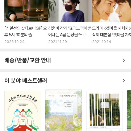
[심완선의 살다보니 SF] 오
김혼비 작가 “B급 느낌이 묻
드라마 <갯마을 차차차>
후 5시 30분의 술
어나는 A급 문장을 쓰고 싶
삭제 대본집 『갯마을 차
다”
2』 1위 등극
2023.10.24.
2021.11.29.
2021.10.14.
배송/반품/교환 안내
이 분야 베스트셀러