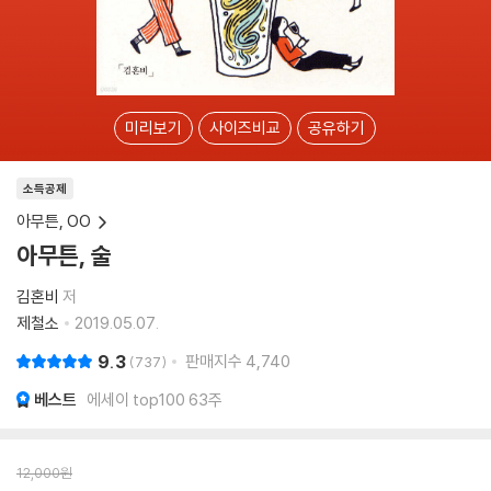
미리보기
사이즈비교
공유하기
소득공제
아무튼, OO
아무튼, 술
김혼비
저
제철소
2019.05.07.
9.3
판매지수
4,740
737
베스트
에세이 top100 63주
12,000
원