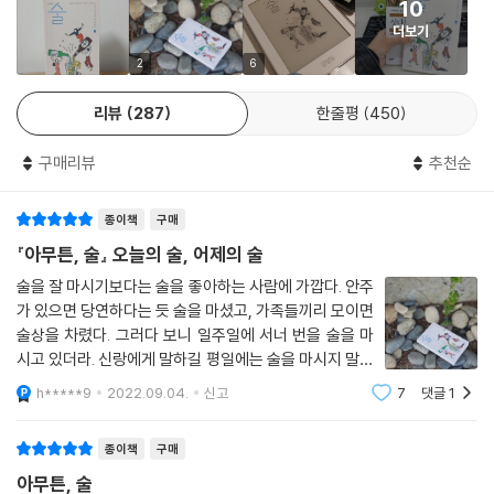
10
응하는 경로를 골랐어. 하지만 지금 나는 환희의 극치를 향해 가고 있을까,
더보기
아니면 고통의 극치를 향해 가고 있을까?” 이건 바로 내가 술집에 들어갈
때마다 겪는 딜레마다. 특히 음주를 시작하기 애매하디애매한 함정 같은
2
6
시간에. 환희의 극치일까, 고통의 극치일까. 가는 기차는 천국행이고 돌아
리뷰
287
한줄평
450
오는 기차는 지옥행일 이상한 왕복 기차권을 끊을지 말지, 그냥 얌전히(?)
걸을지 오늘도 목하 고민 중이다.
구매리뷰
추천순
---「지구인의 술 규칙」중에서
종이책
구매
주변 와인 마니아들에게서 수없이 들어왔던, 와인에 잘못 빠지면 집안 살
림 거덜 난다는 말이 갑자기 생생한 현실로 다가왔다. 그랬다. 이건 단지 비
『아무튼, 술』 오늘의 술, 어제의 술
싼 와인을 한 번 사고 말고의 문제가 아니었다. 혀의 감각이 쑥쑥 커지는 속
술을 잘 마시기보다는 술을 좋아하는 사람에 가깝다. 안주
도를 현실이 쫓아가지 못할 미래의 문제였다. 이미 웬만한 와인에는 예전
가 있으면 당연하다는 듯 술을 마셨고, 가족들끼리 모이면
처럼 만족하지 못하는 혀를, 만족의 허들이 높아져갈 혀를, 내가 앞으로 계
술상을 차렸다. 그러다 보니 일주일에 서너 번을 술을 마
속 감당할 수 있을까? 아니, 이런 식으로 나가다가는 올해 뿌린 포도씨가
시고 있더라. 신랑에게 말하길 평일에는 술을 마시지 말고
와인이 되기도 전에 망할 거야. ‘세 치 혀가 사람 잡는다’는 속담이 말에 관
주말에만 마시는 건 어떠냐고 했었다. 그러자 약속했지만
h*****9
2022.09.04.
신고
7
댓글
1
잘 지켜지지 않다가 최근에는 거의 지키고 있다. 일주일을
한 경고인 줄만 알았지, 미각에 대한 경고가 될 수도 있다는 건 꿈에도 몰랐
마감하는 금요일 저녁부터 토요일은
다.
종이책
구매
---「와인, 어쩌면 가장 무서운 술」중에서
아무튼, 술