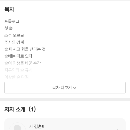
목차
프롤로그
첫 술
소주 오르골
주사의 경계
술 마시고 힘을 낸다는 것
술배는 따로 있다
술이 인생을 바꾼 순간
지구인의 술 규칙
이상한 술 다짐
술과 욕의 상관관계
목차 더보기
와인, 어쩌면 가장 무서운 술
혼술의 장면들
술피부와 꿀피부
저자 소개
1
술로만 열리는 말들
에필로그
저
김혼비