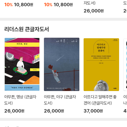
자도서)
도
10
10,800
10
10,800
%
%
원
원
26,000
2
원
리더스원 큰글자도서
아무튼, 명상 (큰글자
아무튼, 야구 (큰글자
아프다고 말해주면 좋
이
도서)
도서)
겠어 (큰글자도서)
나
26,000
26,000
37,000
4
원
원
원