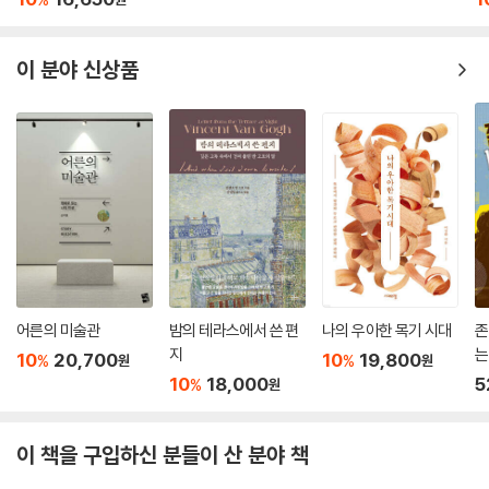
세 시간 동안 실내에서 걷기만 했을 뿐인데, 왜 국토 종주라도 한 듯 진이
정판)
빠지고 발바닥에서 불이 나는 걸까. 머리는 멍해져 어느덧 ‘저것은 노랑이
요 저것은 빨강인가?’ 수준이 된다. 알고 보니 이 증상에는 이름이 있었다.
이 분야 신상품
바로 ‘뮤지엄 레그(Museum Leg)’. 나만의 독특한 문제가 아니라 많은 이
가 겪는 현상이었던 것이다. 그런데 루브르 같은 대형 미술관뿐만 아니라
작은 미술관을 돌아본 뒤에도 우리는 종종 ‘뮤지엄 레그’에 시달린다. 도대
체 왜 그럴까?
--- p.84
미술관을 거닐다 보면 그림만큼이나 자주 마주치는 것이 바로 액자다. 그
림을 돋보이게 해주는 조연이 지만, 때로는 이 액자 자체가 눈길을 사로잡
을 때가 있다. 어느 날 문득 그림과 한 몸처럼 붙어 있는 액자를 보며 이런
생각이 들었다. ‘액자는 내게 ‘닻’이자 ‘돛’이면서 ‘덫’이로구나.’
어른의 미술관
밤의 테라스에서 쓴 편
나의 우아한 목기 시대
존
--- p.107
지
는
10
20,700
10
19,800
%
%
원
원
자
10
18,000
5
%
원
알랭 드 보통에 따르면, 미술관 관람의 진정한 핵심은 예술가의 눈을 통해
세상을 보고 그들이 사랑했던 것을 세심하게 들여다보는 것이다. 그렇기에
이 책을 구입하신 분들이 산 분야 책
중요한 것은 그 예술가가 좋아했을 법한 물건, 그의 작품세계와 통하는 물
건(굿즈!)을 손에 넣는 데 있다. 곰곰이 생각해보면 맞는 말이다. 우리가 미