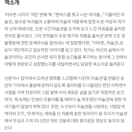
책소개
‘아무튼 시리즈’ 여든 번째 책. 『캔버스를 찢고 나온 여자들』 『기울어진 미
술관』 등으로 독자들과 소통하며 미술의 대중화에 앞장서 온 이유리 작가
의 신작 에세이로, 오랜 시간 미술관을 오가며 보고 느낀 마음들을 솔직한
언어로 풀어냈다. 그의 전작들이 주로 화가와 작품을 둘러싼 권력 구조 및
불평등에 관한 문제의식을 짚어내는 데 집중했다면, 『아무튼, 미술관』은
보다 개인적이고 일상적인 이야기를 담고 있다. 작가는 자신의 삶에서 미
술관이라는 공간이 선사한 잊지 못할 순간들을 복기하는 동시에 그 안에서
어떻게 위로받고 성장했는지를 내밀하면서도 담담한 목소리로 들려준다.
신문이나 잡지에서 오려낸 명화를 스크랩해 ‘나만의 미술관’을 만들던 유
년의 기억에서 출발해 문턱이 닳도록 갤러리를 드나들었던 런던 어학연수
시절을 거쳐 천경자의 그림 앞에 서서 새로운 삶을 살기로 마음먹은 순간
까지, 책 속에는 인생의 모퉁이를 돌 때마다 늘 마주쳤던 미술관에 관한 이
야기들이 알알이 박혀 있다. 또한, 누구보다 미술관을 사랑하는 사람답게
액자와 굿즈, ‘무제’라는 제목을 단 작품에 얽힌 뒷이야기 등 우리가 미술관
에서 무심코 스쳐 지나갔던 작은 것들에 대한 흥미로운 정보도 놓치지 않
는다.