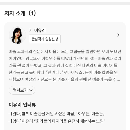
무제
액자
저자 소개
1
굿즈
지구에 해로운 미술관?
대안으로서의 미술관
저
이유리
미술관으로 변신한 공간들
관심작가 알림신청
조금 더 다정한 미술관
일상에서 아름다움을 발견하는 연습
미술 교과서와 신문에서 마음에 드는 그림들을 발견하면 오려 모으던
삶의 마지막 페이지
아이였다. 영국으로 어학연수를 떠났다가 런던의 많은 미술관과 갤러
리를 원 없이 누볐고, 그 결과 영어 실력 대신 나만의 미술 이야기를
한가득 품고 돌아왔다. 『한겨레』 『오마이뉴스』 등에 미술 칼럼을 연
재했으며 여성의 시선으로 본 예술사, 을의 편에 선 예술가 등을 주제
로 인문학 강의도 하고 있다. 앞으로도 글쓰기와 강의를 통해, 그림이
펼쳐보기
펼쳐 보이는 세계를 더 많은 이와 나누고 싶다. 지은 책으로 『왜 유명
한 거야, 이 그림?』 『나는 그림을 보며 어른이 되었다』 『기울어진 미
이유리
인터뷰
술관』 『캔버스를 찢고 나온 여자들』
[읽다]
함께 미술관을 거닐고 싶은 마음, 『아무튼, 미술관』
[읽다]
이유리 “화가들의 마지막을 온전히 체험하는 느낌”