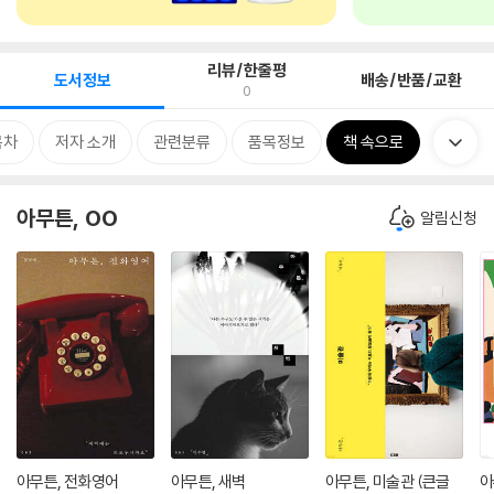
리뷰/한줄평
도서정보
배송/반품/교환
0
목차
저자 소개
관련분류
품목정보
책 속으로
아무튼, OO
알림신청
아무튼, 전화영어
아무튼, 새벽
아무튼, 미술관 (큰글
아