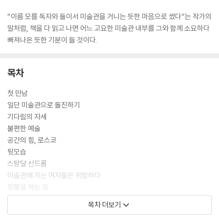
“이름 모를 독자와 둘이서 미술관을 거니는 듯한 마음으로 썼다”는 작가의
말처럼, 책을 다 읽고 나면 어느 고요한 미술관 내부를 그와 함께 소요하다
빠져나온 듯한 기분이 들 것이다.
목차
첫 만남
일단 미술관으로 돌진하기
기다림의 자세
불편한 예술
공간의 힘, 로스코
뒷모습
스탕달 신드롬
미술관에 가는 여자들은 위험하다
장롱을 여는 일
미술관에 가면 왜 다리가 아플까
목차 더보기
화이트 큐브