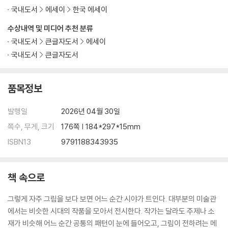
국내도서
에세이
한국 에세이
수상내역 및 미디어 추천 분류
국내도서
큰글자도서
에세이
국내도서
큰글자도서
품목정보
발행일
2026년 04월 30일
쪽수, 무게, 크기
176쪽 | 184*297*15mm
ISBN13
9791188343935
책 속으로
그렇게 자주 그림을 보다 보면 어느 순간 시야가 트인다. 대부분의 미술관
에서는 비슷한 시대의 작품을 모아서 전시한다. 작가는 달라도 주제나 소
재가 비슷해 어느 순간 공통의 패턴이 눈에 들어오고, 그림이 전하려는 메