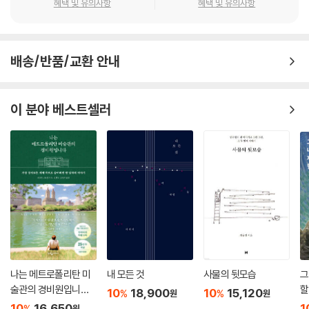
혜택 및 유의사항
혜택 및 유의사항
그러고 보면 미술관과 뮤지엄 같은 공간은 참 묘하다. 이곳에 들어서면 관
람객은 공간이 주는 ‘힘’에 의해 스스로 작품이 되는 새로운 경험을 하게 된
다. 사람뿐이랴. 이 공간에 들어온 사물들도 마찬가지다. 예컨대 미술관 구
배송/반품/교환 안내
석에 놓인 의자는 사실 전시 지킴이의 휴식용 의자일 뿐이다. 하지만 왠지
작품 같아서 멀찌감치 서서 봤던 적이 한 번쯤은 있지 않은가?
--- pp.51-52
이 분야 베스트셀러
그림을 본다는 것은 자신 혹은 타인과 대화를 나누는 행위와 다름없다. 혼
자 전시를 본 여성들은 눈앞의 작품을 곱씹으며 질문하고, 생각했다. 그 질
문은 기존 질서에 대한 의문을 낳았고, 그 의문은 독자적이고 주체적인 세
계상을 키웠다. 이때 여성들의 머릿속에 싹튼 세계상은 가부장제가 강요해
온 ‘전통적인 모습’과 단연코 일치하지 않았다. 미술관은 그녀들의 상상력
에 날개를 달아줬고, 상상력은 여성이 가부장제의 일렬종대에서 벗어나
“문턱 너머 저편”(시인 에이드리언 리치의 표현)으로 날아가는 데에 힘을
보탰다. 문턱 너머 저편엔 무엇이 있을까. 아무도 몰랐다. 심지어 여성 자신
조차도.
나는 메트로폴리탄 미
내 모든 것
사물의 뒷모습
그
--- p.72
술관의 경비원입니다
할
10
18,900
10
15,120
%
%
원
원
(25만 부 기념 전면 개
10
16,650
1
%
원