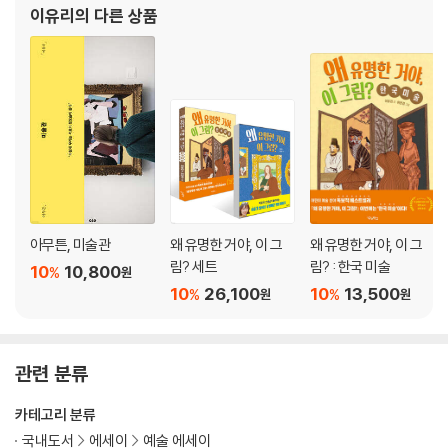
이유리
의 다른 상품
아무튼, 미술관
왜 유명한 거야, 이 그
왜 유명한 거야, 이 그
림? 세트
림? : 한국 미술
10
10,800
%
원
10
26,100
10
13,500
%
%
원
원
관련 분류
카테고리 분류
국내도서
에세이
예술 에세이