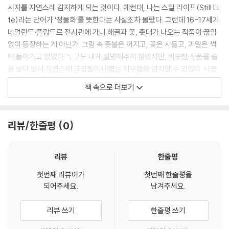
시지를 자연스레 감지하게 되는 것이다. 예컨대, 나는 스틸 라이프(Still Li
fe)라는 단어가 ‘정물화’를 뜻한다는 사실조차 몰랐다. 그런데 16-17세기
네덜란드·플랑드르 전시관에 가니 해골과 꽃, 촛대가 나오는 작품이 끊임
없이 등장하는 게 아닌가. 그림 속 촛불은 꺼지고, 꽃은 시들고, 과일은 썩
어 들어가고 있었다. 누구도 내게 설명해주지 않았지만, 비슷한 작품을 줄
곧 보다 보니 자연스레 그림들이 내뿜는 허무함을 감지할 수 있었다. 나중
에야 그것들이 라틴어로 공허, 가치 없음을 뜻하는 ‘바니타스(Vanitas)’
책 속으로 더보기
정물화라는 것을 알았다. 아무리 아름다워도, 아무리 많은 부와 명예를 갖
고 있더라도, 우리 모두는 언젠가는 죽을 수밖에 없는 존재라는 진실. 메멘
토 모리(Memento Mori), 즉 ‘네가 죽는다는 사실을 기억하라’는 교훈을
리뷰/한줄평
0
주는 그림 장르가 바로 스틸 라이프, 정물화였다.
--- pp.19-20
리뷰
한줄평
불편하고도 진실한 예술은 그런 것이다. 비겁한 나를 향해 득달같이 달려
첫번째 리뷰어가
첫번째 한줄평을
와 마음 깊숙한 곳에 자리 잡은 편견의 머리채를 잡고 뿌리까지 사정없이
되어주세요.
남겨주세요.
뜯어내는, 바로 그런 존재. 미술관은 그래서 때때로 성찰의 장소가 된다. 예
술작품을 보러 들어갔지만, 끝내 나 자신과 맞닥뜨리고 나오는 곳.
리뷰 쓰기
한줄평 쓰기
--- pp.38-39