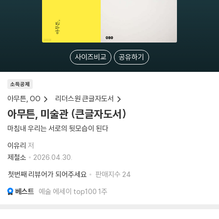
사이즈비교
공유하기
소득공제
아무튼, OO
리더스원 큰글자도서
아무튼, 미술관 (큰글자도서)
마침내 우리는 서로의 뒷모습이 된다
이유리
저
제철소
2026.04.30.
첫번째 리뷰어가 되어주세요
판매지수
24
베스트
예술 에세이 top100 1주