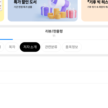
리뷰/한줄평
11
개
목차
저자 소개
관련분류
품목정보