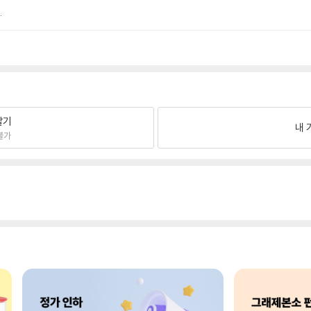
.
팔기
내 
불가