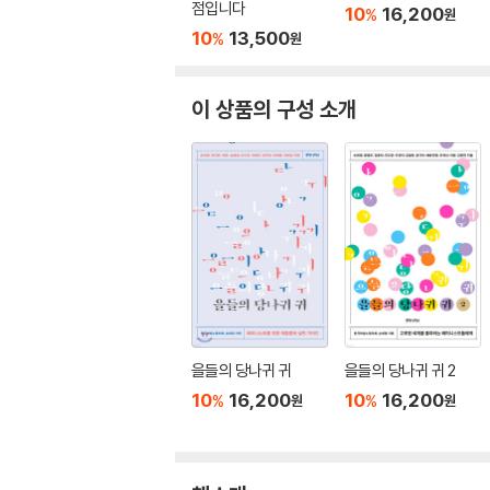
점입니다
10
16,200
%
원
10
13,500
%
원
이 상품의 구성 소개
을들의 당나귀 귀
을들의 당나귀 귀 2
10
16,200
10
16,200
%
%
원
원