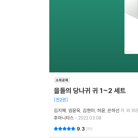
소득공제
을들의 당나귀 귀 1~2 세트
전2권
김지혜
임윤옥
김현미
허윤
은하선
저
외 16
후마니타스
2022.03.08.
9.3
11