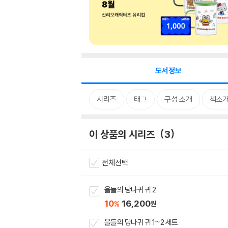
도서정보
시리즈
태그
구성 소개
책소
이 상품의 시리즈
3
전체선택
을들의 당나귀 귀 2
10
16,200
%
원
을들의 당나귀 귀 1~2 세트