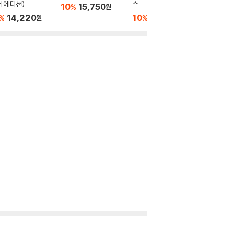
 에디션)
스
(20만 
10
15,750
%
원
14,220
10
16,200
10
1
%
%
%
원
원