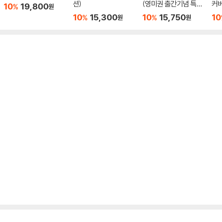
션)
(영미권 출간기념 특별
커버
10
19,800
%
원
판)
10
15,300
10
15,750
10
%
%
원
원