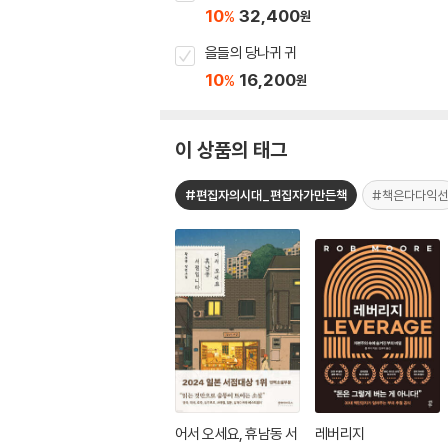
10
32,400
%
원
을들의 당나귀 귀
10
16,200
%
원
이 상품의 태그
#편집자의시대_편집자가만든책
#책은다다익선
어서 오세요, 휴남동 서
레버리지