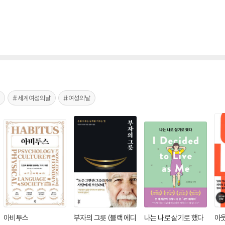
#세계여성의날
#여성의날
아비투스
부자의 그릇 (블랙 에디
나는 나로 살기로 했다
아웃