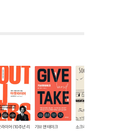
라이어 (10주년 리
기브 앤 테이크
소크라테스 익스프레
애쓰지 