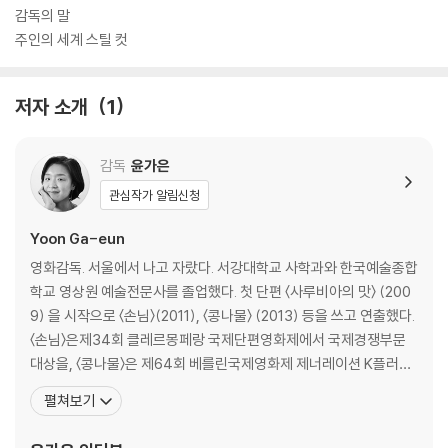
감독의 말
주인의 세계 스틸 컷
저자 소개
1
감독
윤가은
관심작가 알림신청
Yoon Ga-eun
영화감독. 서울에서 나고 자랐다. 서강대학교 사학과와 한국예술종합
학교 영상원 예술전문사를 졸업했다. 첫 단편 〈사루비아의 맛〉 (200
9) 을 시작으로 〈손님〉(2011), 〈콩나물〉 (2013) 등을 쓰고 연출했다.
〈손님〉은제34회 클레르몽페랑 국제단편영화제에서 국제경쟁부문
대상을, 〈콩나물〉은 제64회 베를린국제영화제 제너레이션 K플러스
부문에서 수정곰상을 수상했다. 이후 장편영화 〈우리들〉 (2016)과
펼쳐보기
〈우리집〉 (2019)을 쓰고 연출했다. 제37회 청룡영화상 신인감독상,
제53회백상예술대상 영화부문 시나리오상 등을 수상한 바있다. 영