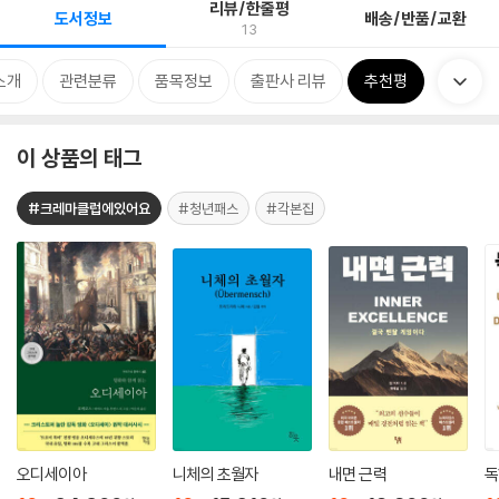
리뷰/한줄평
도서정보
배송/반품/교환
13
소개
관련분류
품목정보
출판사 리뷰
추천평
이 상품의 태그
#크레마클럽에있어요
#청년패스
#각본집
오디세이아
니체의 초월자
내면 근력
독