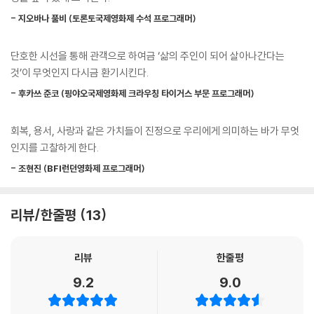
인식한 순간 일어나는 섣부른 배려나 단정, 악의는 없지만 무분별하게 벌
- 지오바나 풀비 (토론토국제영화제 수석 프로그래머)
어지는 왜곡들은 주인을 또 다른 궁지로 몰아넣는다.
이 이야기는 어떤 사건의 발생과 결과를 이야기하기보다 그 발생 이후 삶
단호한 시선을 통해 관객으로 하여금 ‘삶의 주인이 되어 살아나간다는
을 긍정하고 지키려고 애써 노력하는 과정에 주목하며 질문을 던진다. 이
것’이 무엇인지 다시금 환기시킨다.
때 함께 고통받고 아파하는 가족들을 바라보게 하고, 사건과 사고 이후의
치유를 걱정하는 양 던져지는 무분별한 폭력을 차분히 목도하게 한다. 그
- 후카쓰 준코 (핑야오국제영화제 크라우칭 타이거스 부문 프로그래머)
러나 여기서 이야기는 누구에게도 미워하는 마음이 향하도록 하지 않는다.
‘사랑’을 희망하는 방식으로 생존 이후의 삶을 살아나가는 주인공 주인이
회복, 용서, 사랑과 같은 가치들이 진정으로 우리에게 의미하는 바가 무엇
그것을 허락하지 않기 때문이다. 세상의 많은 ‘주인’이를 응원하는 윤가은
인지를 고찰하게 한다.
만의 아주 따뜻한 방식이다.
- 조현진 (BFI런던영화제 프로그래머)
각본이라는 또 다른 세계
‘나’라는 세계의 주인을 만나는 또 다른 방식
리뷰/한줄평
13
윤가은 감독은 각본 집필을 완성하고 현장에 나아가면 새롭게 다시 쓰는
리뷰
한줄평
마음으로 이야기를 담아낸다. “현장 촬영의 목표가 분명하다면, 현장에서
만 발견할 수 있는 가치가 많다고 느꼈”기 때문이며, 이것은 현장과 배우가
9.2
9.0
조우하며 써내려가는 ‘현장성’에 집중할 때 가능한 일이다. 이 ‘현장성’의
발견은 엄청난 준비가 선행되어야만 하며, 그 선행된 준비는 바로 각본집