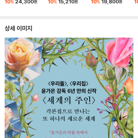
10
24,300
10
15,210
10
19,800
1
%
%
%
원
원
원
상세 이미지