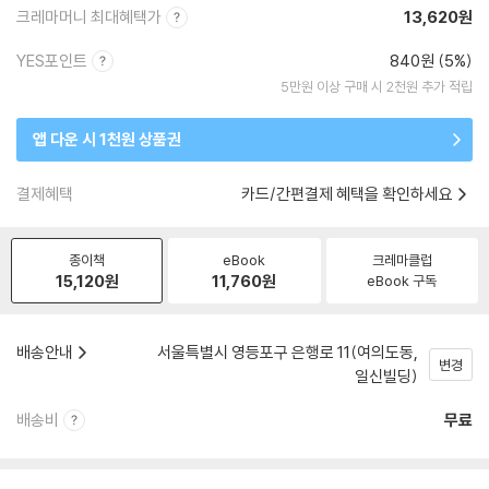
크레마머니 최대혜택가
13,620원
YES포인트
840원 (5%)
5만원 이상 구매 시 2천원 추가 적립
앱 다운 시 1천원 상품권
결제혜택
카드/간편결제 혜택을 확인하세요
종이책
eBook
크레마클럽
15,120
원
11,760
원
eBook 구독
배송안내
서울특별시 영등포구 은행로 11(여의도동,
변경
일신빌딩)
배송비
무료