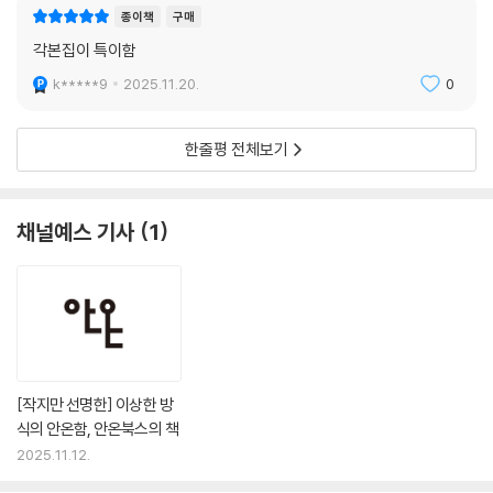
종이책
구매
각본집이 특이함
k*****9
2025.11.20.
0
한줄평 전체보기
채널예스 기사
1
[작지만 선명한] 이상한 방
식의 안온함, 안온북스의 책
2025.11.12.