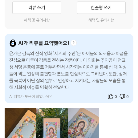
안에 고스란히 녹아 있다. 그래서 각본과 영화는 연결되어 있으나 다른 감
리뷰 쓰기
한줄평 쓰기
상의 대상이 된다. 영화 〈우리들〉이 개봉 이후 10주년 만에 각본집을 출간
혜택 및 유의사항
혜택 및 유의사항
했던 것과 달리, 〈세계의 주인〉은 개봉에 발맞춰 각본집을 출간한다. 상처
받은 사람에게 특정 태도를 강요하는 시선에 누구보다 당당하고 사랑스러
운 태도로 맞서는 우리의 주인공 주인이가 만들어가는 ‘주인의 세계’를 영
AI가 리뷰를 요약했어요!
화로 만난 분들이 이 각본을 통해 더 깊은 세계로 풍덩 뛰어드는 기회가 되
기를 기대하는 이유는 이 영화를 예비하며 오랜 시간 윤가은 감독이 고심
윤가은 감독의 신작 영화 "세계의 주인"은 아이들의 외로움과 아픔을
한 장치와 대사의 울림이 작지 않기 때문이다. 그 작은 흔적들의 큰 울림이
진심으로 다루며 감동을 전하는 작품이다. 이 영화는 주인공이 전교
오래 간직되기를 기대한다.
생 서명 운동에 홀로 거부하면서 시작되는 이야기를 통해 십 대 여성
들이 겪는 일상의 불편함과 분노를 현실적으로 그려낸다. 또한, 상처
각본이란 건 언제를 완성 시기로 봐야 하는지 아직도 잘 모르겠습니다. 사
를 극복이 아닌 삶의 일부로 인정하고 지켜내는 사람들의 모습을 통
실 각본에 완성이라는 단어가 어울리는지도 의문입니다. 영화를 만들기 위
해 사회적 이슈를 명확히 전달한다.
한 설계도면을 각본이라고 보는 감독의 입장에서, 각본은 언제까지나 본
AI 리뷰가 도움이 되었나요?
0
0
촬영을 계획하는 데 필요한 중간 단계의 준비물에 머물 수밖에 없기 때문
입니다. 긴 시간 가장 치열하게 들여다보고 매만지지만 영원히 완성되지
못할 각본의 존재론적 슬픔을 마주할 때마다, 그야말로 만감이 교차합니
다. 그럼에도, 절대 완성되지 못할 새로운 무언가를 다시 쓸 수 있게 되기를
희망합니다.
2