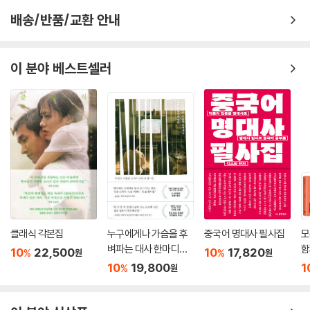
배송/반품/교환 안내
이 분야 베스트셀러
클래식 각본집
누구에게나 가슴을 후
중국어 명대사 필사집
모
벼파는 대사 한마디가
함
10
22,500
10
17,820
%
%
원
원
있다
집
10
19,800
1
%
원