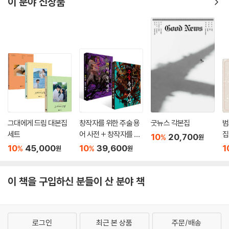
이 분야 신상품
그대에게 드림 대본집
창작자를 위한 주술 용
굿뉴스 각본집
범
세트
어 사전 + 창작자를 위
집
10
20,700
%
원
한 판타지 용어 사전 세
10
45,000
10
39,600
1
%
%
원
원
트
이 책을 구입하신 분들이 산 분야 책
로그인
최근 본 상품
주문/배송