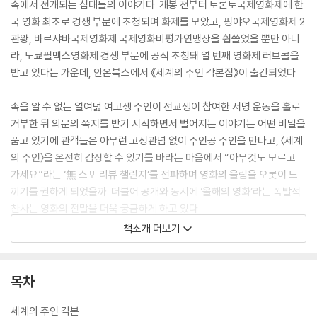
속에서 전개되는 십대들의 이야기다. 개봉 전부터 토론토국제영화제에 한
국 영화 최초로 경쟁 부문에 초청되며 화제를 모았고, 핑야오국제영화제 2
관왕, 바르샤바국제영화제 국제영화비평가연맹상을 휩쓸었을 뿐만 아니
라, 도쿄필맥스영화제 경쟁 부문에 공식 초청돼 열 번째 영화제 러브콜을
받고 있다는 가운데, 안온북스에서 《세계의 주인 각본집》이 출간되었다.
속을 알 수 없는 열여덟 여고생 주인이 전교생이 참여한 서명 운동을 홀로
거부한 뒤 의문의 쪽지를 받기 시작하면서 벌어지는 이야기는 어떤 비밀을
품고 있기에 관객들은 아무런 고정관념 없이 주인공 주인을 만나고, 〈세계
의 주인〉을 온전히 감상할 수 있기를 바라는 마음에서 “아무것도 모르고
가세요”라는 ‘無 스포 리뷰 챌린지’를 전파하며 영화의 울림을 오롯이 느
끼기를 권하게 되었을까. 더불어 공개와 동시에 ‘올해의 영화’라는 폭발적
찬사는 영화의 전말을 더욱 궁금하게 하고 있다.
책소개 더보기
상처를 극복의 방식이 아닌 삶의 일부로 인정하고 함께 미래로 나아가며
살아내고 지켜내는 사람들. 한 사람의 상처를 다루는 섬세한 장치와 대사
들. 이 모두를 찬찬히 곱씹으며 다시 만나게 할 각본집이라는 또 하나의 새
목차
로운 세계로 관객들을 초대한다.
세계의 주인 각본