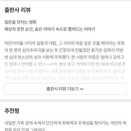
출판사 리뷰
질문을 던지는 영화
예상치 못한 순간, 숨은 이야기 속으로 빨려드는 이야기
어린아이들 사이의 갈등과 대립, 그 사이의 마음 깊은 곳을 헤아리는 과정
이 한 편의 심리추리극을 보는 듯 긴장되게 만들었던 윤가은 감독이 이번
엔 십대 청소년의 성과 사랑에 주목했다. 한 사람의 마음은 얼마나 강하고
또 얼마나 연약할 수 있ㅇㅡㄹ까. 항상 밝고 씩씩하기만 한 18세 여고생 주
인이 반 친구 수호가 벌이는 서명 운동에서 만큼은 유독 삐딱하고, 절대 굽
히지 않을 듯한 태도로 일관하는 일은 주위 친구들을 의아하게 만든다. 어
떤 이유에서일까. 영화가 품은 비밀은 아직 알 수가 없다. 게다가 한 층위를
출판사 리뷰 더보기
더해 주인의 이러한 행동을 비난하는 발신자를 알 수 없는 쪽지가 계속해
서 주인에게 당도할수록 보는 사람의 불안감은 고조된다. 이러한 상황에서
갑자기 주인은 더 돌발적인 방식으로 자신의 상처를 털어놓는다. 이 고백
추천평
으로 인해 주인이 그토록 민감하게 불응했던, 결코 동의할 수 없던 서명 운
동 속 문장은 의문의 대상에서 비로소 이해받기 충분한 대상으로 그려지는
내밀한 가족 관계 속에서 단단하게 회복력과 주체성을 찾아가는 개인의 여
듯하지만 그 이해는 그렇게 쉽게 가능한 일이 아니었다. 타인을 피해자로
정을 깊이 있게 그려낸다.