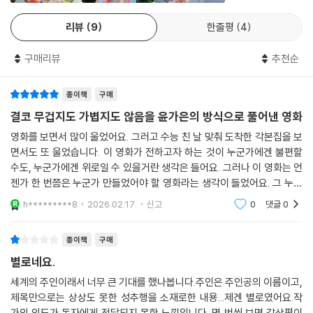
출간을 위해 오랜만에 지난 시나리오들을 들춰보며, 나의 동료들은 이 거
리뷰
9
한줄평
4
칠고 서툰 밑그림에서 대체 무엇을 발견했기에 이 험난한 여정에 동참하게
되었을까 많이 놀랐습니다. 그리고 이제, 그들의 노련한 손길을 거쳐 가까
구매리뷰
추천순
스로 완성된 영화를 먼저 감상하셨을 관객분들이 거꾸로 이 각본을 읽으며
무엇을 발견하시게 될까 궁금해집니다. 모쪼록 주인의 세계로 풍덩 뛰어드
종이책
구매
는 즐거운 감상이 되시기를 진심으로 바랍니다. _〈감독의 말〉에서
결코 무겁지도 가볍지도 않음을 윤가은의 방식으로 풀어낸 영화
영화를 보면서 많이 울었어요. 그러고 수능 친 날 맞춰 도착한 각본집을 보
면서도 또 울었습니다. 이 영화가 전하고자 하는 것이 누군가에겐 불편할
수도, 누군가에겐 위로일 수 있을거란 생각은 들어요. 그러나 이 영화는 언
젠가 한 번쯤은 누군가 만들었어야 할 영화라는 생각이 들었어요. 그 누군
가가 바로 윤가은 감독님이였을 뿐이고요. 결코 무겁지도, 가볍지 않은 감
h*********8
2026.02.17.
신고
0
댓글
0
독님 만의 방
종이책
구매
별로네요.
세계의 주인이래서 너무 큰 기대를 했나봅니다.주인은 주인공의 이름이고,
제목만으로는 상상도 못한 성추행을 소재로한 내용...제겐 별로였어요.작
가의 의도가 독자에게 전달되지 못한 느낌입니다. 몇 번씩 보면 감상평이