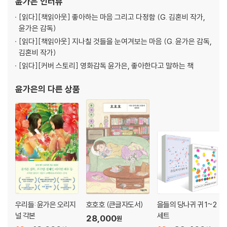
윤가은
인터뷰
화를 정말 좋아하지만 영화 말고도 좋
[읽다]
[책읽아웃] 좋아하는 마음 그리고 다정함 (G. 김혼비 작가,
윤가은 감독)
[읽다]
[책읽아웃] 지나칠 것들을 눈여겨보는 마음 (G. 윤가은 감독,
김혼비 작가)
[읽다]
[커버 스토리] 영화감독 윤가은, 좋아한다고 말하는 책
윤가은
의 다른 상품
우리들: 윤가은 오리지
호호호 (큰글자도서)
을들의 당나귀 귀 1~2
널 각본
세트
28,000
원