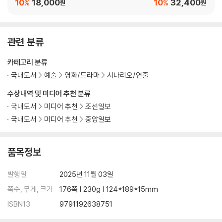
10
18,000
10
32,400
%
%
원
원
관련 분류
카테고리 분류
국내도서
예술
영화/드라마
시나리오/연출
수상내역 및 미디어 추천 분류
국내도서
미디어 추천
조선일보
국내도서
미디어 추천
중앙일보
품목정보
발행일
2025년 11월 03일
쪽수, 무게, 크기
176쪽 | 230g | 124*189*15mm
ISBN13
9791192638751