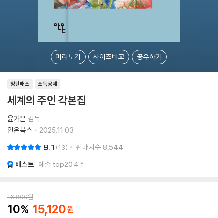
미리보기
사이즈비교
공유하기
청년패스
소득공제
세계의 주인 각본집
윤가은
감독
안온북스
2025.11.03.
9.1
판매지수
8,544
13
베스트
예술 top20 4주
16,800
원
10
15,120