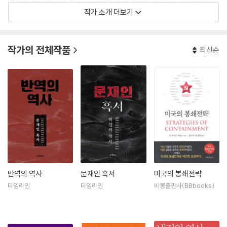
國史적 관점이 아닌 세계사적 조망으로 본 한국현대사, 또는 종족주의적
작가 소개 더보기
역사관을 탈피하는 국제관계사로서의 한국현대사의 진 실을 밝히려고 노
력하고 있다.
저서로는 『6.25전쟁의 재인식』(공저) 등 다수가 있으며 역서로는 『냉 전
작가의 전체작품
최신순
의 역사』 등 다수가 있다.
반역의 역사
문재인 흑서
미국의 봉쇄전략
타임라인
타임라인
비봉출판사(BBbooks)