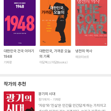
대한민국 건국 이야기
대한민국, 가까운 오늘
냉전의 역사
1948
의 기록
에코리브르
기파랑
이담북스(이담Books)
작가의 추천
광기의 시대
정기애
저
기파랑
‘자유’와 ‘진실’은 인간을 인간답게 하는 가치이고