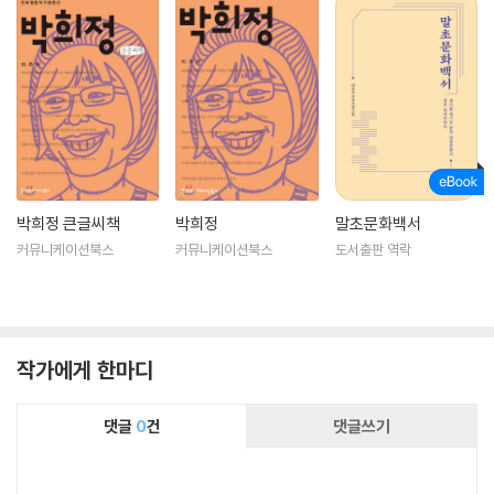
박희정 큰글씨책
박희정
말초문화백서
커뮤니케이션북스
커뮤니케이션북스
도서출판 역락
작가에게 한마디
댓글
0
건
댓글쓰기