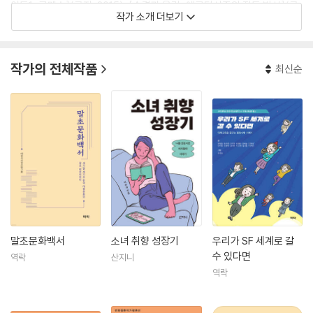
이드1-로맨스](공저, 2015), [순결과 음란-에로티시즘의 작동 방식](공
작가 소개 더보기
저, 2018) 등이 있다.
작가의 전체작품
최신순
말초문화백서
소녀 취향 성장기
우리가 SF 세계로 갈
수 있다면
역락
산지니
역락