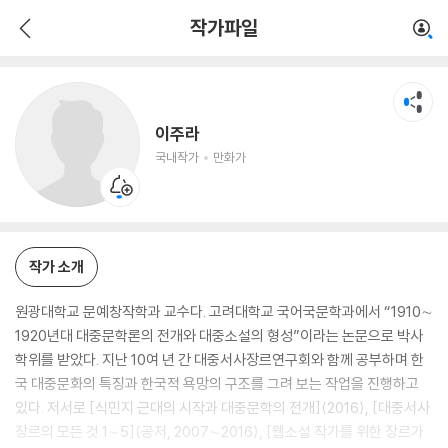
이주라
작가파일
국내작가
만화가
이주라
국내작가
만화가
작가 소개
원광대학교 문예창작학과 교수다. 고려대학교 국어국문학과에서 “1910∼
1920년대 대중문학론의 전개와 대중소설의 형성”이라는 논문으로 박사
학위를 받았다. 지난 10여 년 간 대중서사장르연구회와 함께 공부하며 한
국 대중문화의 특징과 한국적 욕망의 구조를 그려 보는 작업을 진행하고
있다. 저서로 [식민지 근대의 시작과 대중문학의 전개](2016), [대중서사
장르의 모든 것 1∼5](공저, 2007∼2016), [웹소설 작가를 위한 장르가