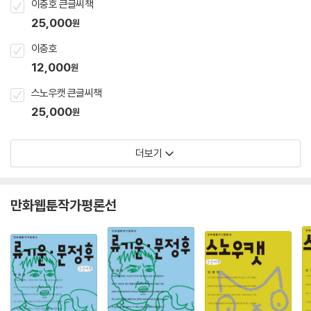
이충호 큰글씨책
25,000
원
이충호
12,000
원
스노우캣 큰글씨책
25,000
원
더보기
만화웹툰작가평론선