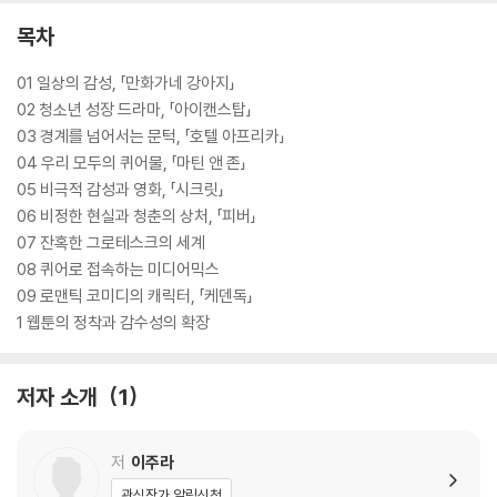
번의 장례식」은 김조광수 감독의 영화를 만화로 트랜스미디어한 작품이
다.
목차
01 일상의 감성, 「만화가네 강아지」
02 청소년 성장 드라마, 「아이캔스탑」
03 경계를 넘어서는 문턱, 「호텔 아프리카」
04 우리 모두의 퀴어물, 「마틴 앤 존」
05 비극적 감성과 영화, 「시크릿」
06 비정한 현실과 청춘의 상처, 「피버」
07 잔혹한 그로테스크의 세계
08 퀴어로 접속하는 미디어믹스
09 로맨틱 코미디의 캐릭터, 「케덴독」
1 웹툰의 정착과 감수성의 확장
저자 소개
1
저
이주라
관심작가 알림신청