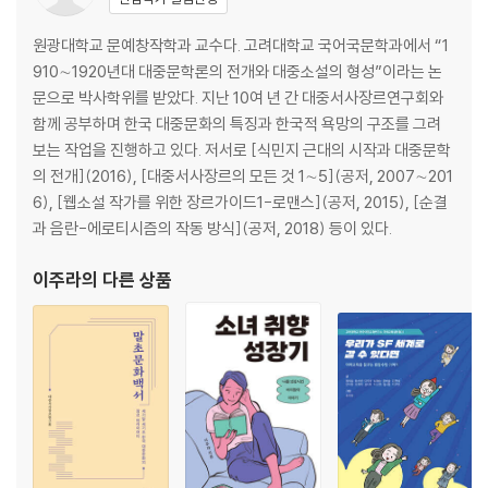
원광대학교 문예창작학과 교수다. 고려대학교 국어국문학과에서 “1
910∼1920년대 대중문학론의 전개와 대중소설의 형성”이라는 논
문으로 박사학위를 받았다. 지난 10여 년 간 대중서사장르연구회와
함께 공부하며 한국 대중문화의 특징과 한국적 욕망의 구조를 그려
보는 작업을 진행하고 있다. 저서로 [식민지 근대의 시작과 대중문학
의 전개](2016), [대중서사장르의 모든 것 1∼5](공저, 2007∼201
6), [웹소설 작가를 위한 장르가이드1-로맨스](공저, 2015), [순결
과 음란-에로티시즘의 작동 방식](공저, 2018) 등이 있다.
이주라
의 다른 상품