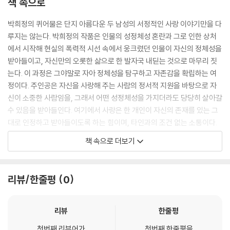
책 속으로
박희정의 퀴어물은 단지 아름다운 두 남성의 서정적인 사랑 이야기만을 다
루지는 않는다. 박희정의 작품은 인물의 성정체성 혼란과 그로 인한 상처
에서 시작해 현실의 폭력적 시선 속에서 웅크렸던 인물이 자신의 정체성을
받아들이고, 자신만의 오롯한 삶으로 한 발자국 내딛는 것으로 마무리 짓
는다. 이 과정은 그야말로 자아 정체성을 탐구하고 자존감을 확립하는 여
정이다. 주인공은 자신을 사랑해 주는 사람의 정서적 지원을 바탕으로 자
신이 소중한 사람임을, 그래서 어떤 성정체성을 가지더라도 당당히 살아갈
수 있음을 받아들인다. 여기에서 사랑은 한 개인이 자신의 존재를 있는 그
대로 인정하고 받아들이도록 하는 힘이며, 타인과의 조건 없는 소통이다.
이를 통해 자신의 상처에 갇혀 있던 연약한 개인은 거친 사회 속으로 꿋꿋
책 속으로 더보기
이 걸어 나간다. 그러므로 박희정의 퀴어물은 성정체성 탐구를 통해 이루
어 내는 자아성장의 드라마다.
－‘탐미적 휴머니스트, 박희정’ 중에서
리뷰/한줄평
0
하지만 「아이캔스탑」을 서정적 문법의 순정만화로 읽는다면 이 작품은 그
자체로 충분히 완결된 서사를 담고 있다. 이유정은 새롭고 낯선 환경 속에
리뷰
한줄평
서 함께 할 수 있는 동료들을 얻었고 그 동료들의 아픔을 함께 나누며 성장
첫번째 리뷰어가
첫번째 한줄평을