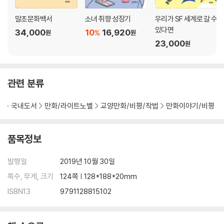
말초문화백서
소녀 취향 성장기
우리가 SF 세계로 갈 수
있다면
34,000
10
16,920
%
원
원
23,000
원
관련 분류
국내도서
만화/라이트노벨
교양만화/비평/작법
만화이야기/비평
품목정보
발행일
2019년 10월 30일
쪽수, 무게, 크기
124쪽 | 128*188*20mm
ISBN13
9791128815102