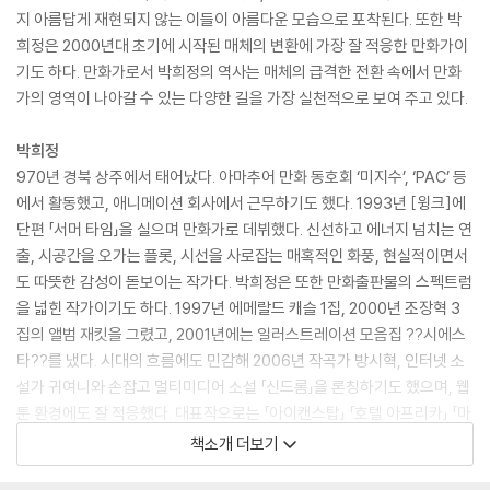
지 아름답게 재현되지 않는 이들이 아름다운 모습으로 포착된다. 또한 박
희정은 2000년대 초기에 시작된 매체의 변환에 가장 잘 적응한 만화가이
기도 하다. 만화가로서 박희정의 역사는 매체의 급격한 전환 속에서 만화
가의 영역이 나아갈 수 있는 다양한 길을 가장 실천적으로 보여 주고 있다.
박희정
970년 경북 상주에서 태어났다. 아마추어 만화 동호회 ‘미지수’, ‘PAC’ 등
에서 활동했고, 애니메이션 회사에서 근무하기도 했다. 1993년 [윙크]에
단편 「서머 타임」을 실으며 만화가로 데뷔했다. 신선하고 에너지 넘치는 연
출, 시공간을 오가는 플롯, 시선을 사로잡는 매혹적인 화풍, 현실적이면서
도 따뜻한 감성이 돋보이는 작가다. 박희정은 또한 만화출판물의 스펙트럼
을 넓힌 작가이기도 하다. 1997년 에메랄드 캐슬 1집, 2000년 조장혁 3
집의 앨범 재킷을 그렸고, 2001년에는 일러스트레이션 모음집 ??시에스
타??를 냈다. 시대의 흐름에도 민감해 2006년 작곡가 방시혁, 인터넷 소
설가 귀여니와 손잡고 멀티미디어 소설 「신드롬」을 론칭하기도 했으며, 웹
툰 환경에도 잘 적응했다. 대표작으로는 「아이캔스탑」 「호텔 아프리카」 「마
틴앤존」 「피버」 「두 번의 결혼식과 한 번의 장례식」 「케덴독」 등이 있고, 단
책소개 더보기
편집 『만화가네 강아지』와 『Q열』도 주목할 만하다. 「두 번의 결혼식과 한