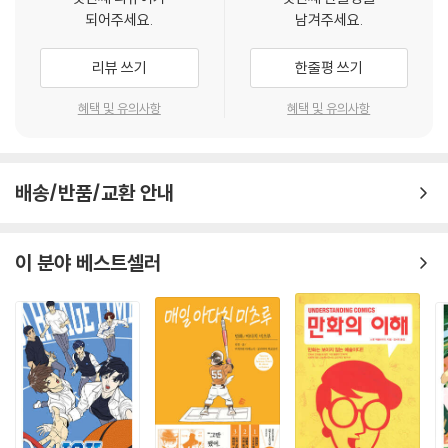
했으며, 과도한 경쟁 체제에서 내몰린 적들까지도 내면의 상처를 치유하며
되어주세요.
남겨주세요.
서로 화해하며 신뢰 있는 인간관계를 구축할 수 있었다. 유성이 좋아했던
기희의 아픔을 공유하며 좋은 관계를 시작했고 배구부 주장 용이도 대책
리뷰 쓰기
한줄평 쓰기
없이 용이를 따라 다니는 정미와 연인 관계를 이룬다. 친밀한 인간관계라
는 관점에서 보자면 모든 인물들이 작품 초반에 제기되었던 문제적 상황에
혜택 및 유의사항
혜택 및 유의사항
서 벗어나 자아에 대한 자신감을 회복하고 상호 신뢰의 관계를 형성하며
충분한 해피엔딩을 이루는 것이다.
－‘청소년 성장 드라마, 「아이캔스탑」 중에서
배송/반품/교환 안내
「마틴 앤 존」은 ‘두 남자, 사랑을 말하다’라는 부제가 붙은 작품으로 마틴과
존이라는 이름을 가진 남성 두 명의 인연과 사랑을 옴니버스 형식으로 형
이 분야 베스트셀러
상화했다. 시대와 국경을 초월한 마틴과 존의 사랑 이야기는 총 11개의 에
피소드로 구성되어 있다. 각 단편에는 별도의 제목이 붙어있지 않고, ‘#0’,
‘#1’, ‘#2’와 같이 숫자로만 그 순서를 나누었다. 각 에피소드의 분량은 스
케치 같은 형식의 짧은 분량에서 단행본 3∼4권 정도의 장편 분량까지 다
양하다. 각 에피소드는 한국과 서양 그리고 상상적 우주 세계까지 공간적
배경으로 활용하고 있으며 시간적 배경도 중세 유럽, 한국의 조선시대와
같은 과거에서 현재 그리고 상상적 미래까지 다루고 있다.
－‘우리 모두의 퀴어물, 「마틴 앤 존」’ 중에서