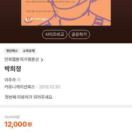
사이즈비교
공유하기
청년패스
소득공제
만화웹툰작가평론선
박희정
이주라
저
커뮤니케이션북스
2019.10.30.
첫번째 리뷰어가 되어주세요
12,000
원
12,000