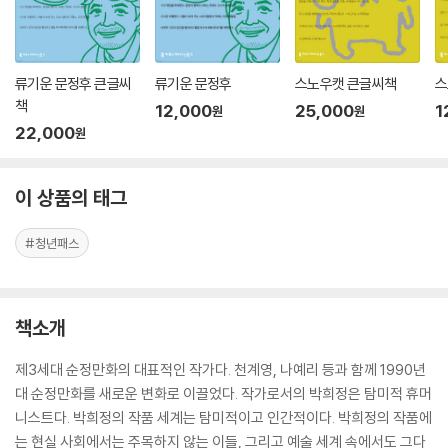
류기운 문정후 큰글씨
류기운 문정후
스노우캣 큰글씨책
스
책
12,000
25,000
1
원
원
22,000
원
이 상품의 태그
#청년패스
책소개
제3세대 순정만화의 대표적인 작가다. 천계영, 나예리 등과 함께 1990년
대 순정만화를 새로운 변화로 이끌었다. 작가로서의 박희정은 탐미적 휴머
니스트다. 박희정의 작품 세계는 탐미적이고 인간적이다. 박희정의 작품에
는 현실 사회에서는 주목하지 않는 이들, 그리고 예술 세계 속에서도 그다