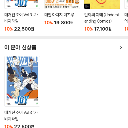
매거진 조이 Vol.3 : 가
매일 아다치 미츠루
만화의 이해 (Underst
매
비지타임
anding Comics)
의
10
19,800
%
원
10
22,500
10
17,100
1
%
%
원
원
이 분야 신상품
매거진 조이 Vol.3 : 가
비지타임
10
22,500
%
원