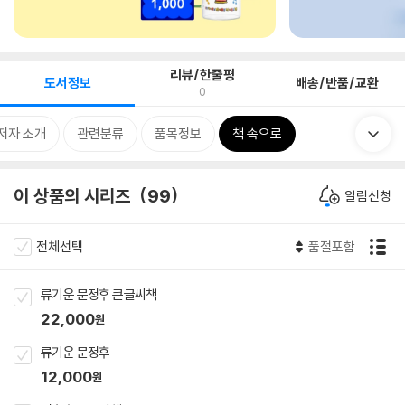
리뷰/한줄평
도서정보
배송/반품/교환
0
저자 소개
관련분류
품목정보
책 속으로
이 상품의 시리즈
99
알림신청
전체선택
품절포함
류기운 문정후 큰글씨책
22,000
원
류기운 문정후
12,000
원