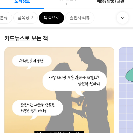
도서정보
배송/반품/교환
1
분류
품목정보
책 속으로
출판사 리뷰
카드뉴스로 보는 책