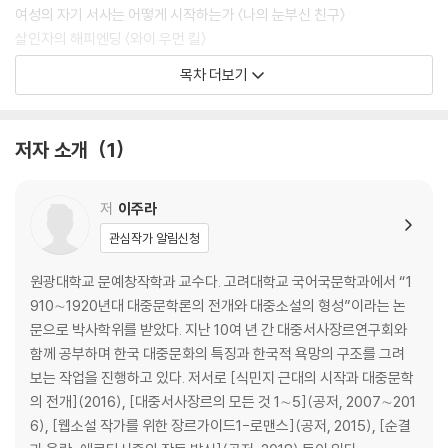
여성의 자기 서사는 어떻게 시작하는가 〈나의 눈부신 친구〉
살인자의 해피엔딩 〈와이 우먼 킬〉
저항의 얼굴은 하나가 아니다 〈미스비헤이비어〉
목차 더보기
2부│판타지 없는 로맨스 읽기
저자 소개
1
로맨스와 페미니즘 〈검색어를 입력하세요 WWW〉
로맨스 패러디 시대와 자기 효능감 〈어쩌다 발견한 하루〉
로맨스와 정치적 올바름의 문제 〈브리저튼〉
저
이주라
완벽한 여자가 잃은 것 〈부부의 세계〉
관심작가 알림신청
연애의 내부와 외부 〈유미의 세포들〉
열정과 치유를 넘어선 공존, 사랑 「너무 한낮의 연애」
원광대학교 문예창작학과 교수다. 고려대학교 국어국문학과에서 “1
소소한 다큐멘터리를 닮은 사랑 〈그 해 우리는〉
910∼1920년대 대중문학론의 전개와 대중소설의 형성”이라는 논
이별은 사랑의 해피엔딩 〈노멀 피플〉
문으로 박사학위를 받았다. 지난 10여 년 간 대중서사장르연구회와
함께 공부하며 한국 대중문화의 특징과 한국적 욕망의 구조를 그려
3부│함께하는 세계
보는 작업을 진행하고 있다. 저서로 [식민지 근대의 시작과 대중문학
의 전개](2016), [대중서사장르의 모든 것 1∼5](공저, 2007∼201
나의 이해할 수 없는, 친구 「탬버린」
6), [웹소설 작가를 위한 장르가이드1-로맨스](공저, 2015), [순결
가난의 화법 〈날아라 개천용〉