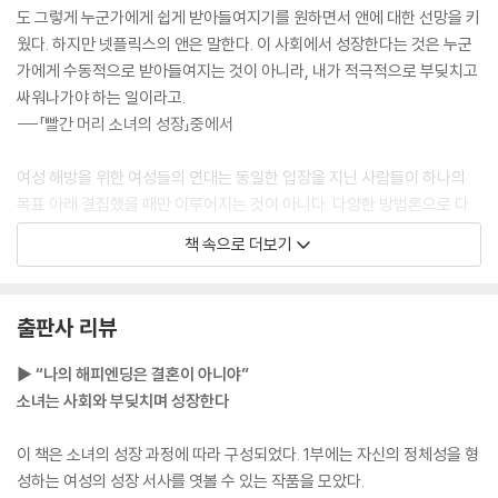
도 그렇게 누군가에게 쉽게 받아들여지기를 원하면서 앤에 대한 선망을 키
웠다. 하지만 넷플릭스의 앤은 말한다. 이 사회에서 성장한다는 것은 누군
가에게 수동적으로 받아들여지는 것이 아니라, 내가 적극적으로 부딪치고
싸워나가야 하는 일이라고.
---「빨간 머리 소녀의 성장」중에서
여성 해방을 위한 여성들의 연대는 동일한 입장을 지닌 사람들이 하나의
목표 아래 결집했을 때만 이루어지는 것이 아니다. 다양한 방법론으로 다
양한 방식의 실천을 하며 각계각층의 경험들이 모일 때, 그러한 다양한 입
책 속으로 더보기
장들에 대한 서로의 이해를 통해서 각자의 주체성을 찾으려는 노력이 이루
어질 때, 진정한 연대와 진정한 해방은 가능해질 것이다.
---「저항의 얼굴은 하나가 아니다」중에서
출판사 리뷰
연애라는 것이 이미 타인을 믿기로 마음먹는 결단에서 시작되는 것이라면,
▶ “나의 해피엔딩은 결혼이 아니야”
고립보다는 연결을 추구해야 한다. 내 내부의 동요에만 집착하는 것이 아
소녀는 사회와 부딪치며 성장한다
니라, 그 혼란스러움에 대해 상대와 이야기 나누고, 소통하며, 자신의 마음
을 열어가는 태도가 필요하다. 타인을 타인으로 인정하고 서로의 다름을
이 책은 소녀의 성장 과정에 따라 구성되었다. 1부에는 자신의 정체성을 형
받아들일 때, 연애는 가능해진다.
성하는 여성의 성장 서사를 엿볼 수 있는 작품을 모았다.
---「연애의 내부와 외부」중에서