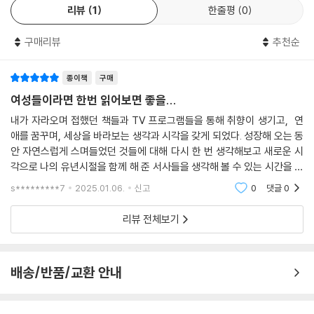
리뷰
1
한줄평
0
2부는 여성 취향 서사라 불리는 로맨스 작품에 대한 비평을 담았다. 저자는
구매리뷰
추천순
로맨스물을 통해 현시대 여성들이 일상에서 경험하는 사회적 문제들을 예
민하게 포착하고(〈검색어를 입력하세요 WWW〉), 시대물을 만들 때 고민
해야 할 고증 문제(〈브리저튼〉)와 로맨스 클리셰의 재현 문제(〈부부의 세
종이책
구매
계〉)를 드러낸다.
여성들이라면 한번 읽어보면 좋을...
내가 자라오며 접했던 책들과 TV 프로그램들을 통해 취향이 생기고, 연
웹소설과 웹툰에서 활발하게 생산되는 로맨스 패러디물은 로맨스의 클리
애를 꿈꾸며, 세상을 바라보는 생각과 시각을 갖게 되었다. 성장해 오는 동
셰를 개인의 자유를 구속하는 억압으로 파악한다. 로맨스 패러디물은 기존
안 자연스럽게 스며들었던 것들에 대해 다시 한 번 생각해보고 새로운 시
로맨스 문법을 비판함과 동시에 사회에서 여성에게 가하는 부정적 측면을
각으로 나의 유년시절을 함께 해 준 서사들을 생각해 볼 수 있는 시간을 갖
은유적으로 비판하면서 로맨스의 또 다른 가능성을 제시한다.
게되었다. 여성들이라면 한번쯤 읽어보았으면 한다.
s*********7
2025.01.06.
신고
0
댓글
0
최근 미디어에서 다루어지는 사랑은 사랑으로 현실에서 도피하는 이야기
리뷰 전체보기
가 아닌, 사랑을 통해 현실과 싸워나가는 이야기임을 발견할 수 있다. 지금
의 로맨스는 사랑이 단순한 치유와 힐링의 수단이 아니라고 말한다(「너무
한낮의 연애」). 사람들은 사랑을 통해 자신의 힘든 삶을 위로받고 싶다는
배송/반품/교환 안내
소망을 가지기도 하지만, 대중문화 속 사랑은 그러한 치유와 힐링을 넘어
상대에 관심을 기울이고 진심으로 그를 이해하는 방식의 중요성(〈그 해 우