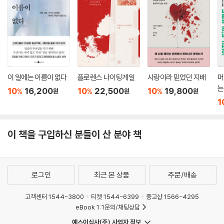
소녀 취향은 한 개인을 사적 영역에만 머무르게 하지 않고 공적 영역으로,
사회적 투쟁의 장으로 초대한다. 사회의 주변부와 약자, 비주류에 대한 공
감과 상상은 소녀 취향, 여성 취향의 서사가 가진 또 다른 가능성이다.
이 일에는 이름이 없다
플로렌스 나이팅게일
사랑이라 믿었던 지배
머
는
10
16,200
10
22,500
10
19,800
%
%
%
원
원
원
1
이 책을 구입하신 분들이 산 분야 책
로그인
최근 본 상품
주문/배송
고객센터 1544-3800
티켓 1544-6399
중고샵 1566-4295
eBook 1:1문의/채팅상담
예스이십사(주) 사업자 정보