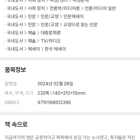
국내도서
사회 정치
여성/젠더
여성문제
국내도서
사회 정치
언론학/미디어론
언론/미디어 일반
국내도서
인문
인문/교양
인문에세이
국내도서
인문
인문/교양
교양으로 읽는 인문
국내도서
예술
대중문화론
국내도서
예술
TV/라디오
국내도서
에세이
한국 에세이
품목정보
발행일
2024년 02월 28일
쪽수, 무게, 크기
232쪽 | 140*210*15mm
ISBN13
9791168612396
책 속으로
지금까지의 앤은 긍정적이고 똑똑해서 호감 가는 소녀였고, 독자들은 자신