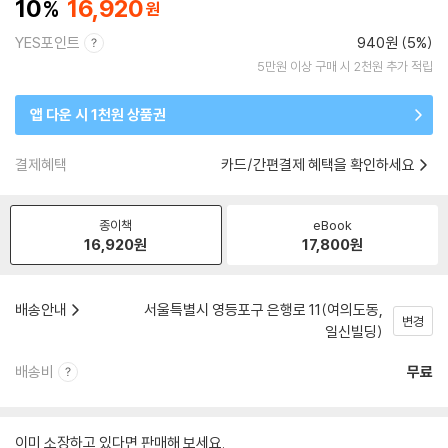
10
16,920
YES포인트
940원 (5%)
5만원 이상 구매 시 2천원 추가 적립
앱 다운 시 1천원 상품권
결제혜택
카드/간편결제 혜택을 확인하세요
종이책
eBook
16,920
원
17,800
원
배송안내
서울특별시 영등포구 은행로 11(여의도동,
변경
일신빌딩)
배송비
무료
이미 소장하고 있다면 판매해 보세요.