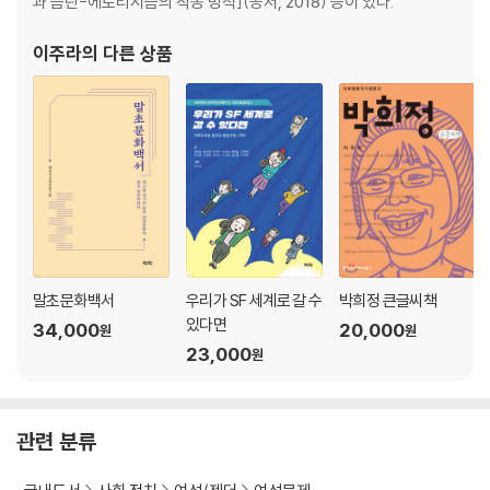
과 음란-에로티시즘의 작동 방식](공저, 2018) 등이 있다.
서울의 생존, 지역의 공존 〈갯마을 차차차〉
행복은 충분한 슬픔 뒤에 온다 〈사이코지만 괜찮아〉
이주라
의 다른 상품
욕망의 구조를 바꾸는 노력 「리틀 베이비 블루 필」
젠더 상상력의 한계를 넘어 『어둠의 왼손』
휴머니즘의 잔혹함 「종의 기원」
우리가 사랑을 하는 모든 방식들 〈스캄 프랑스〉
말초문화백서
우리가 SF 세계로 갈 수
박희정 큰글씨책
있다면
34,000
20,000
원
원
23,000
원
관련 분류