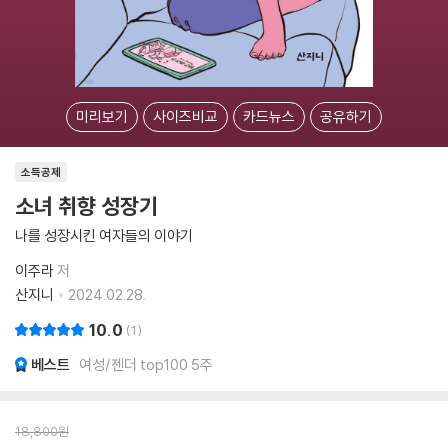
미리보기
사이즈비교
카드뉴스
공유하기
소득공제
소녀 취향 성장기
나를 성장시킨 여자들의 이야기
이주라
저
산지니
2024.02.28.
10.0
1
베스트
여성/젠더 top100 5주
18,800
원