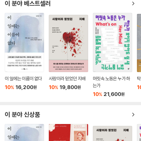
리는〉)을 보여주기도 한다.
이 분야 베스트셀러
▶ 가난, 지역, 성소수자, 비인간…
더 넓은 세계로 뻗어 나가는 여성 서사
3부는 여성의 시각이 사회로 확장되는 순간을 보여준다. 정체성과 사람 사
이의 관계에 대한 여성의 고민은 이제 관계들이 교차하는 사회와 만난다.
부와 가난이 대립하는 사회에서 가난한 사람들이 ‘상식적이지 못한 것’으
로 낙인찍히는 과정과 그들이 살아남기 위해 택할 수밖에 없는 선택지(〈날
아라 개천용〉), 그리고 사회 시스템에서 소외된 주변부의 존재에게 우리가
가하는 폭력의 문제(「탬버린」)를 드라마와 소설 속에서 읽어낸다.
이 일에는 이름이 없다
사랑이라 믿었던 지배
머릿속 노동은 누가 하
탁
는가
10
16,200
10
19,800
1
%
%
원
원
삶과 존재의 방식은 하나가 아니다. 〈스캄〉이 보여주는 십대의 방황과 성정
10
21,600
%
원
체성의 갈등, 소수자의 인권 등은 배제와 차별을 넘어 공존의 생활 방식이
우리의 일상에 실재할 수 있음을 보여주었다. 최근 국내에서 인기를 끌고
있는 SF소설은 로봇과 외계인 등 비인간의 존재를 내세우며 휴머니즘 이
이 분야 신상품
면의 인간이 얼마나 잔혹한 존재인지 드러내고(「종의 기원」), 이분법적 젠
더 이외의 다양한 존재를 상상하게 만든다(『어둠의 왼손』).