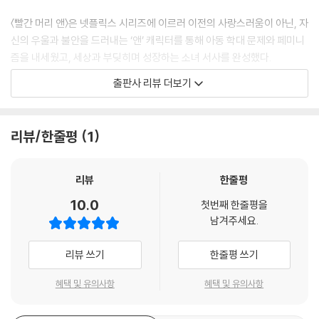
〈빨간 머리 앤〉은 넷플릭스 시리즈에 이르러 이전의 사랑스러움이 아닌, 자
우리는 상식적으로 매끈하게 그리고 논리정연하게 표현되지 않는 언어를
신의 우울과 불안을 드러내는 ‘앤’ 캐릭터를 통해 아동 학대 문제와 페미니
무시한다. 하지만 진실은 상식이 아니다. 진실은 상식 이면에 조각난 언어
즘을 내세웠고, 세상과 부딪히며 성장하는 소녀 서사를 완성했다.
로 표현되어 있는 경우가 더 많다.
출판사 리뷰 더보기
---「가난의 화법」중에서
탐정 셜록 홈즈의 여동생을 주인공으로 한 〈에놀라 홈즈〉는 기존 셜록 홈즈
에서 등장하지 않은 빅토리아 시대 여성을 조명한다. 소녀의 모험과 성장
SF를 통해 우리가 우주를 상상하는 것은, 외계인의 침공에 대비하거나 우
이야기에서 저자는 기존의 추리물 관습에서 우리가 놓치고 있었던 여성의
리뷰/한줄평
1
주 전쟁을 하기 위해서가 아니다. SF를 통한 우주적 상상력은 지구인인 나
존재를 드러내고, 세상사에 무관심한 셜록의 성격을 ‘세상에 안주하는 태
또한 어느 세계에서는 성도착자이자 비정상적인 존재일 수 있다는 것을 인
도이자 남성의 특권’이라고 꼬집는다.
정하고, 외계인이라 부르는 그 낯선 존재들 또한 지극히 가능한 존재라는
리뷰
한줄평
것을 받아들이는 일이다.
소녀들은 어린 시절 사랑과 진로의 고민에서 시작해서(〈작은 아씨들〉), 여
10.0
첫번째 한줄평을
---「젠더 상상력의 한계를 넘어」중에서
성으로 자기 정체성을 발견하고 이를 서사로 발화(〈나의 눈부신 친구〉)한
남겨주세요.
다. 그리고 결혼 후 가정의 주부로 축소되는 자신의 역할에서 벗어나 사회
적 위치를 마련해나간다(〈와이 우먼 킬〉). 모든 개인의 성장이 그러하듯이
리뷰 쓰기
한줄평 쓰기
여성의 성장 또한 혼란스러운 자신의 욕망을 마주하고 사회의 억압에 맞서
가는 과정이다.
혜택 및 유의사항
혜택 및 유의사항
▶ 로맨스의 또 다른 이름, ‘주체적인 관계 맺기’