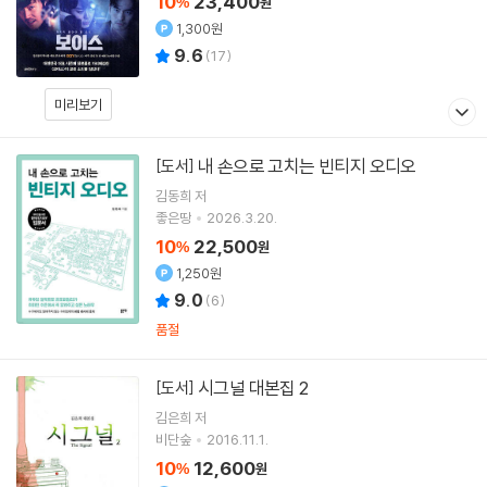
10
23,400
%
원
1,300원
9.6
(
17
)
미리보기
내 손으로 고치는 빈티지 오디오
[도서]
김동희
저
좋은땅
2026.3.20.
10
22,500
%
원
1,250원
9.0
(
6
)
품절
시그널 대본집 2
[도서]
김은희
저
비단숲
2016.11.1.
10
12,600
%
원