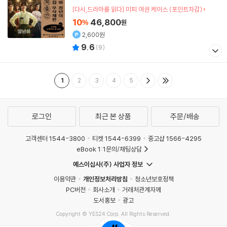
[다시,드라마를 읽다] 미피 여권 케이스 (포인트차감)
10
46,800
%
원
2,600원
9.6
(
9
)
1
2
3
4
5
로그인
최근 본 상품
주문/배송
고객센터 1544-3800
티켓 1544-6399
중고샵 1566-4295
eBook 1:1문의/채팅상담
예스이십사(주) 사업자 정보
이용약관
개인정보처리방침
청소년보호정책
PC버전
회사소개
거래처관계자께
도서홍보
광고
Copyright © YES24 Corp. All Rights Reserved.
MATOM4