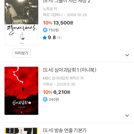
그들이 사는 세상 2
[도서]
노희경
저
북로그컴퍼니
2009.10.29.
10
13,500
%
원
750원
9.8
(
9
)
미리보기
심야괴담회 1 (미니북)
[도서]
MBC 심야괴담회 제작진
저
자화상
2026.6.30.
10
6,210
%
원
340원
방송 연출 기본기
[도서]