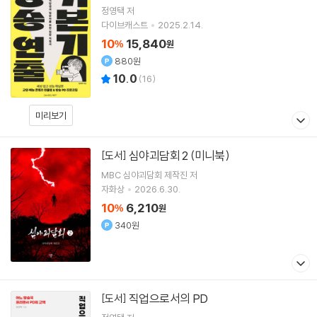
정영택
저
다이브캐스트
2025.2.14.
10
15,840
%
원
880원
10.0
(
16
)
미리보기
심야괴담회 2 (미니북)
[도서]
MBC 심야괴담회 제작진
저
자화상
2026.6.30.
10
6,210
%
원
340원
직업으로서의 PD
[도서]