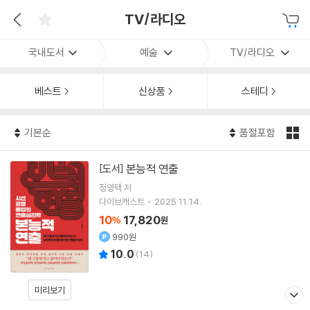
TV/라디오
국내도서
예술
TV/라디오
베스트
신상품
스테디
기본순
품절포함
본능적 연출
[도서]
정영택
저
다이브캐스트
2025.11.14.
10
17,820
%
원
990원
10.0
(
14
)
미리보기