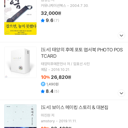
커뮤니케이션북스
2004.7.30.
32,000
원
9.6
(
7
)
태양의 후예 포토 엽서북 PHOTO POS
[도서]
TCARD
태양의후예문전사 저 / 임효선 사진
예담
2016.10.21.
10
26,820
%
원
1,490원
8.4
(
5
)
보이스 메이킹 스토리 & 대본집
[도서]
마진원
저
amstory
2019.11.11.