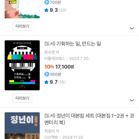
700원
9.3
(
23
)
미리보기
기획하는 일, 만드는 일
[도서]
장수연
저
터틀넥프레스
2023.7.20.
10
17,100
%
원
950원
9.7
(
15
)
미리보기
정년이 대본집 세트 (대본집 1~2권 + 코
[도서]
멘터리 북)
최효비
저
다산책방
2024.11.20.