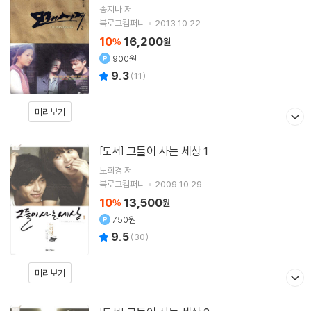
송지나
저
북로그컴퍼니
2013.10.22.
10
16,200
%
원
900원
9.3
(
11
)
미리보기
그들이 사는 세상 1
[도서]
노희경
저
북로그컴퍼니
2009.10.29.
10
13,500
%
원
750원
9.5
(
30
)
미리보기