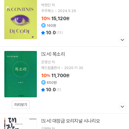
박현민
저
우주북스
2024.5.29.
10
15,120
%
원
160원
10.0
(
11
)
목소리
[도서]
은영선
저
해드림출판사
2020.11.30.
10
11,700
%
원
650원
10.0
(
1
)
미리보기
대장금 오리지널 시나리오
[도서]
김영현 저