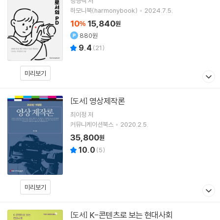
정영택 저
하모니북(harmonybook)
2024.7.5.
10
15,840
%
원
880원
9.4
(
21
)
미리보기
영상제작론
[도서]
최이정
저
커뮤니케이션북스
2020.2.5.
35,800
원
10.0
(
5
)
미리보기
K-콘텐츠로 보는 현대사회
[도서]