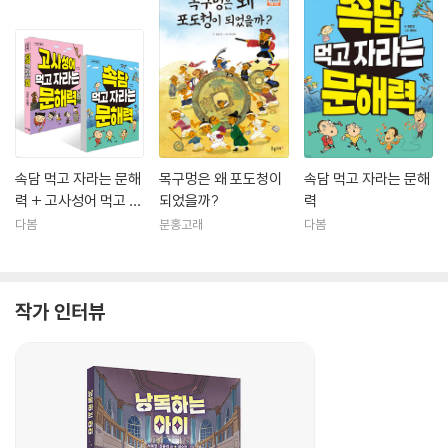
속담 먹고 자라는 문해
목구멍은 왜 포도청이
속담 먹고 자라는 문해
력 + 고사성어 먹고 자
되었을까?
력
라는 문해력 세트
다봄
분홍고래
다봄
작가 인터뷰