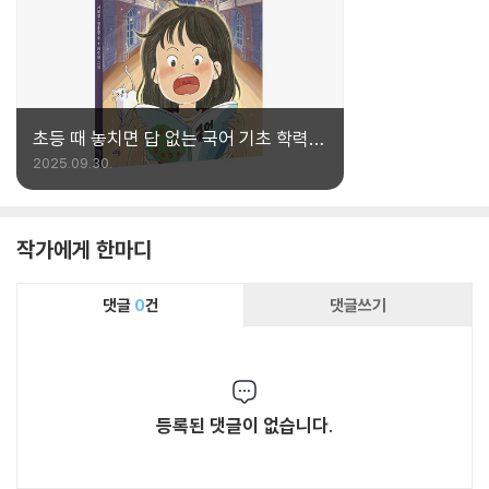
초등 때 놓치면 답 없는 국어 기초 학력!
소리 내어 읽는 ‘낭독’이 답이다
2025.09.30.
작가에게 한마디
댓글
0
건
댓글쓰기
등록된 댓글이 없습니다.