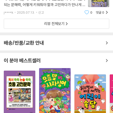
되는 문해력, 어떻게 키워줘야 할까 고민하다가 만나게 된
책이 바로『고사성어 먹고 지나는 문해력』이에요.유래를
j****k
2025.07.13.
신고
0
댓글
0
통해 배우는 『속담 먹고 자라는 문해력』 책 내용을 재미있
게 읽고 마음에 들어서 다봄 도서
리뷰 전체보기
배송/반품/교환 안내
이 분야 베스트셀러