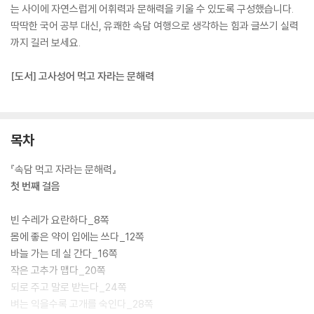
는 사이에 자연스럽게 어휘력과 문해력을 키울 수 있도록 구성했습니다.
딱딱한 국어 공부 대신, 유쾌한 속담 여행으로 생각하는 힘과 글쓰기 실력
까지 길러 보세요.
[도서] 고사성어 먹고 자라는 문해력
목차
『속담 먹고 자라는 문해력』
첫 번째 걸음
빈 수레가 요란하다_8쪽
몸에 좋은 약이 입에는 쓰다_12쪽
바늘 가는 데 실 간다_16쪽
작은 고추가 맵다_20쪽
되로 주고 말로 받는다_24쪽
벼는 익을수록 고개를 숙인다_28쪽