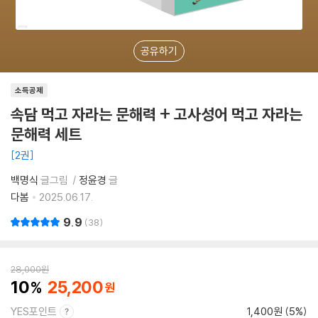
공유하기
소득공제
속담 먹고 자라는 문해력 + 고사성어 먹고 자라는
문해력 세트
2권
백명식
글그림
정윤경
글
다봄
2025.06.17.
9.9
38
28,000
원
10
25,200
YES포인트
1,400원 (5%)