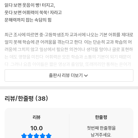
읽다 보면 웃음이 빵! 터지고,
결초보은_106쪽
웃다 보면 어휘력이 쑥쑥! 자라고
동병상련_110쪽
문해력까지 잡는 속담의 힘
다반사_114쪽
의기양양_118쪽
최근 조사에 따르면 중·고등학생조차 교과서에 나오는 기본 어휘를 제대로
백발백중_122쪽
알지 못해 학습에 큰 어려움을 겪는다고 한다. 이는 단순히 교과 학습의 어
단도직입_126쪽
려움에 그치지 않고 일상에서 필요한 의견이나 생각을 말이나 글로 표현하
촌철살인_130쪽
는 데도 영향을 미친다. 어휘력은 모든 학습과 소통의 기본이 되기 때문이
다. 그러나 요즘 아이들은 짧은 영상과 줄임말, 또래끼리만 통하는 은어가
도전! 고사성어_134쪽
익숙한 것이 현실이다.
속담 보따리_140쪽
출판사 리뷰 더보기
그렇다면 긴 글을 읽기 어렵고 지루한 것을 한시도 참지 못하는 아이들의
눈높이에 딱 맞는 학습 도구가 무엇일까? 바로 속담이다. 속담은 짧은 문장
리뷰/한줄평
38
하나로 어휘력을 늘리고, 일상의 지혜를 얻을 수 있을 뿐만 아니라 생각을
다양하게 표현할 수 있는 실력까지 키울 수 있는 좋은 언어 도구다.
리뷰
한줄평
《속담 먹고 자라는 문해력》은 교과서나 학습지에 자주 실리는 속담을 엄선
10.0
첫번째 한줄평을
해, 속담의 유래와 그 속에 스며든 지혜를 이야기로 풀어낸다. 이야기를 읽
남겨주세요.