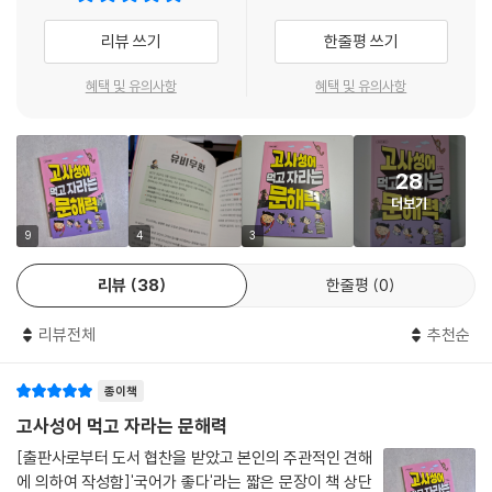
으며 어려운 단어는 자연스레 짐작하고 따로 정리된 어휘 풀이로 정확하게
이해하게 돕는다. 또한 ‘이럴 때 사용하는 속담!’ 팁을 통해 일상에서 속담
리뷰 쓰기
한줄평 쓰기
을 어떻게 활용할 수 있는지도 구체적으로 안내한다.
혜택 및 유의사항
혜택 및 유의사항
배우고, 써 보고, 풀어 보고!
속담으로 시작해 속담으로 완성하는 문해력
28
속담은 짧은 문장 속에 삶의 지혜와 통찰을 담고 있다. 그래서 간결하면서
더보기
도 핵심을 찌르는 표현으로 생각을 명확하면서도 웃음을 담아 전달하는 힘
이 있다. 《속담 먹고 자라는 문해력》은 이러한 속담의 가치를 아이들의 눈
9
4
3
높이에 맞추어 쉽고 재미있게 풀어낸다.
리뷰
38
한줄평
0
예를 들면 ‘되로 주고 말로 받는다’라는 속담의 의미를 한 문장으로 정리하
리뷰전체
추천순
면서 시작하는데, 먼저 속담에 등장하는 ‘되’나 ‘말’ 같은 어려운 단어의 뜻
부터 짚어 준다. 그 후 이 속담이 긍정적인 상황과 부정적인 상황에서 각각
종이책
어떤 의미를 지니게 되는지를 이야기로 풀고, 이 과정에서 언급된 어려운
단어를 모아 자연스러운 흐름으로 어휘를 습득하게 한다.
고사성어 먹고 자라는 문해력
[출판사로부터 도서 협찬을 받았고 본인의 주관적인 견해
하지만 ‘구슬이 서 말이라도 꿰어야 보배’. 속담의 의미를 다시 한번 정리해
에 의하여 작성함]'국어가 좋다'라는 짧은 문장이 책 상단