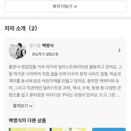
목차 더보기
두 번째 걸음
소 잃고 외양간 고친다_34쪽
저자 소개
2
등잔 밑이 어둡다_38쪽
낫 놓고 기역 자도 모른다_42쪽
말 한마디에 천 냥 빚을 갚는다_46쪽
글그림
백명식
돌다리도 두들겨 보고 건너라_50쪽
관심작가 알림신청
가는 말이 고와야 오는 말도 곱다_68쪽
천 리 길도 한 걸음부터_54쪽
출판사 편집장을 거쳐 작가와 일러스트레이터로 활동하고 있어요. 그
림 작가로 시작하여 직접 글을 쓰며 다수의 창작 시리즈 집필. 학습과
세 번째 걸음
재미를 동시에 담은 어린이책을 만들고 있어요. 풍부한 캐릭터와 유
머, 그리고 직관적인 일러스트로 과학, 역사, 수학, 탐정 등 다양한 콘
낮말은 새가 듣고 밤말은 쥐가 듣는다_60쪽
텐츠를 쉽고 흥미로운 이야기로 꾸미는 강점이 있어요. 쓰고 그린 책
발 없는 말이 천 리 간다_64쪽
들이 중국, 대만, 일본 등 여러 나라의 독자들과 만나고 있어요. 소년
펼쳐보기
가는 말이 고와야 오는 말도 곱다_68쪽
한국일보 일러스트상, 소년 한국일보 출판 기획상, 중앙광고대상, 서
아니 땐 굴뚝에 연기 날까_72쪽
울 일러스트상을 받고, 클립스튜디오 주최 전 세계 일러스트 콘테스
백명식
의 다른 상품
똥 묻은 개가 겨 묻은 개 나무란다_76쪽
트에서 수상하였어요. 직접 쓰고 그린 최신작으로
사공이 많으면 배가 산으로 간다_80쪽