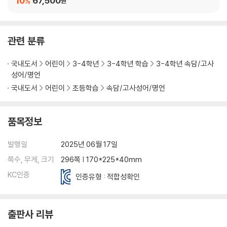
10
67,500
%
원
구사일생_46쪽
새옹지마_50쪽
유비무환_54쪽
관련 분류
풍전등화_58쪽
토사구팽_62쪽
국내도서
어린이
3-4학년
3-4학년 학습
3-4학년 속담/고사
구밀복검_66쪽
성어/명언
국내도서
어린이
초등학습
속담/고사성어/명언
3장 늘 즐거운 일만 있을 수는 없지!
용두사미_72쪽
품목정보
조삼모사_76쪽
지록위마_80쪽
발행일
2025년 06월 17일
부화뇌동_88쪽
쪽수, 무게, 크기
296쪽 | 170*225*40mm
계륵_92쪽
KC인증
연목구어_96쪽
인증유형 : 적합성확인
4장 사람들과 어우러져 살고 있지!
출판사 리뷰
관포지교_102쪽