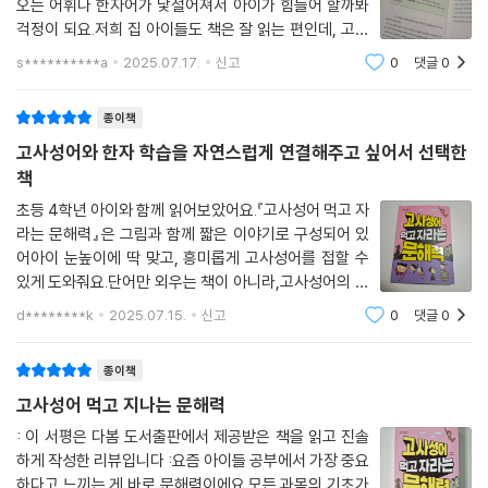
오는 어휘나 한자어가 낯설어져서 아이가 힘들어 할까봐
걱정이 되요.저희 집 아이들도 책은 잘 읽는 편인데, 고사
성어나 한자는 좀 부족하다는 생각이 들었어요.그래서 이
s**********a
2025.07.17.
신고
0
댓글
0
번에 함께 읽어본 책이 바로 ＜＜고사성어 먹고 자라는
문해력＞＞ 입니다. 고사성어? 지루하지
종이책
고사성어와 한자 학습을 자연스럽게 연결해주고 싶어서 선택한
책
초등 4학년 아이와 함께 읽어보았어요.『고사성어 먹고 자
라는 문해력』은 그림과 함께 짧은 이야기로 구성되어 있
어아이 눈높이에 딱 맞고, 흥미롭게 고사성어를 접할 수
있게 도와줘요.단어만 외우는 책이 아니라,고사성어의 유
래 이야기 → 뜻 풀이 → 적용 문제까지 단계적으로 구성
d********k
2025.07.15.
신고
0
댓글
0
되어 있어아이 스스로 이해하고 기억하는 데 큰 도움이 됩
니다.책을 읽고 간단한 문제를 풀며 복습하
종이책
고사성어 먹고 지나는 문해력
: 이 서평은 다봄 도서출판에서 제공받은 책을 읽고 진솔
하게 작성한 리뷰입니다 :요즘 아이들 공부에서 가장 중요
하다고 느끼는 게 바로 문해력이에요.모든 과목의 기초가