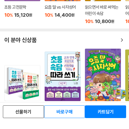
초등 고전문학
요즘 말 vs 사자성어
읽으면서 바로 써먹는
읽
어린이 속담
어
10
15,120
10
14,400
%
%
원
원
10
10,800
1
%
원
이 분야 신상품
교과 연계 속담으로 어
교과 연계 속담으로 어
요즘 말 vs 사자성어
별
선물하기
바로구매
카트담기
휘력을 키우는 초등 속
휘력을 키우는 초등 속
모
10
14,400
%
원
담 따라 쓰기 1~2 단계
담 따라 쓰기 2단계
10
21,240
10
10,620
8
%
%
원
원
세트