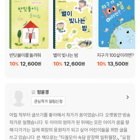
네 번째 걸음
떡 줄 사람은 생각도 않는데 김칫국부터 마신다_86쪽
공든 탑이 무너지랴_90쪽
백지장도 맞들면 낫다_94쪽
지성이면 감천이다_98쪽
반딧불이를 돌려줘
별이 빛나는 밤
지구가 100살이라면?
열 번 찍어 안 넘어가는 나무 없다_102쪽
10
12,600
10
12,600
10
13,500
%
%
%
원
원
원
티끌 모아 태산_106쪽
다섯 번째 걸음
글
정윤경
세 살 버릇 여든까지 간다_112쪽
관심작가 알림신청
콩 심은 데 콩 나고 팥 심은 데 팥 난다_116쪽
개구리 올챙이 적 생각 못 한다_120쪽
어릴 적부터 글쓰기를 좋아해서 작가가 꿈이었습니다. 오랫동안 방송
감나무 밑에 누워서 연시 떨어지기를 바란다_124쪽
작가로 일했습니다. 두 아이의 엄마가 된 뒤에는 모든 아이가 꿈을 향
될성부른 나무 떡잎부터 알아본다_128쪽
해 다가가는 길에 희망의 응원자가 되고 싶어 어린이들을 위한 글을
제비는 작아도 강남 간다_132쪽
쓰고 있습니다. 쓴 책으로는 『티끌모아 속담 문장력 일취월장』, 『요점