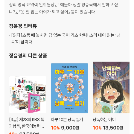
정리 명작 요약력 일취월장』, 『얘들아 정말 방송국에서 일하고 싶
속담 마지막 걸음?_136쪽
니?』, 『옷 잘 입는 아이가 되고 싶어』 등이 있습니다
속담 보따리_142쪽
정윤경
인터뷰
『고사성어 먹고 자라는 문해력』
[읽다]
초등 때 놓치면 답 없는 국어 기초 학력! 소리 내어 읽는 ‘낭
1장 노력하면 산도 옮길 수 있어!
독’이 답이다
형설지공_8쪽
정윤경
의 다른 상품
우공이산_12쪽
대기만성_16쪽
청출어람_20쪽
삼고초려_24쪽
후생가외_28쪽
화룡점정_32쪽
괄목상대_36쪽
2장 위기일수록 움츠러들지 마!
[3급] 제28회 KBS 책
하루 10분 낭독 일기
낭독하는 아이
과함께, 한국어능력시
10
9,000
10
13,500
%
%
원
원
고진감래_42쪽
험 선정도서