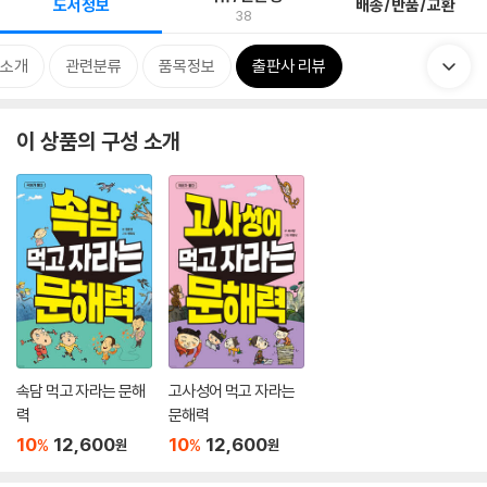
도서정보
배송/반품/교환
38
 소개
관련분류
품목정보
출판사 리뷰
이 상품의 구성 소개
속담 먹고 자라는 문해
고사성어 먹고 자라는
력
문해력
10
12,600
10
12,600
%
%
원
원