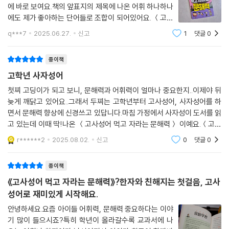
주면서 일상에서 어떻게 활용할 수 있는지 구체적인 예시를 보여 줘 실전
에 바로 보여요.책의 앞표지의 제목에 나온 어휘 하나하나
감각까지 키울 수 있다. 여기에 다양한 형태의 퀴즈를 통해 학습한 내용을
에도 제가 좋아하는 단어들로 조합이 되어있어요. ＜고사
복습하고, 60개의 속담과 간략한 의미를 정리한 ‘속담 보따리’를 부록으로
성어 먹고 자라는 문해력＞을 아이에게 넌지시 건네
q***7
2025.06.27.
신고
1
댓글
0
며 "우리 이거 읽고 나면 고사성어 먹어서 문해력 올라가
더해 학습을 확장할 수 있게 구성했다.
는 거 아냐 " 엄마의 우스갯소리에 웃으며 책을
종이책
고학년 사자성어
첫찌 고딩이가 되고 보니, 문해력과 어휘력이 얼마나 중요한지..이제야 뒤
늦게 깨닭고 있어요..그래서 두찌는 고학년부터 고사성어, 사자성어를 하
면서 문해력 향상에 신경쓰고 있답니다.마침 가정에서 사자성이 도서를 읽
고 있는데 이때 딱!나온 ＜고사성어 먹고 자라는 문해력＞ 이예요.＜고사
성어 먹고 자라는 문해력＞은 고사성어 뜻과 이해를 돕는 짧은 이야기. 그
r******2
2025.08.02.
신고
0
댓글
0
리고 그 속에 숨
종이책
《고사성어 먹고 자라는 문해력》?한자와 친해지는 첫걸음, 고사
성어로 재미있게 시작해요.
안녕하세요.요즘 아이들 어휘력, 문해력 중요하다는 이야
기 많이 들으시죠?특히 학년이 올라갈수록 교과서에 나