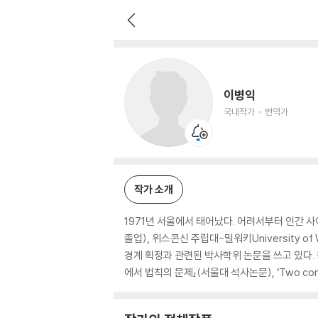
이병익
국내작가
번역가
이병익
국내작가
번역가
작가 소개
1971년 서울에서 태어났다. 어려서부터 인간 
졸업), 위스콘신 주립대-밀워키University 
경계 획정과 관련된 박사학위 논문을 쓰고 있다.
에서 법칙의 문제」(서울대 석사논문), ‘Two concep