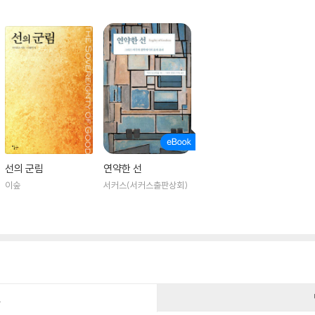
선의 군림
연약한 선
이숲
서커스(서커스출판상회)
건