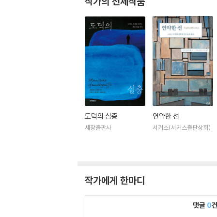
작가의 전체작품
도덕의 심층
연약한 선
세창출판사
서커스(서커스출판상회)
작가에게 한마디
댓글
0