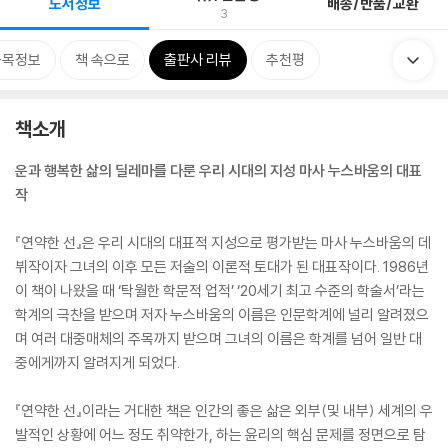
도서정보
배송/반품/교환
3
품목정보
책 속으로
출판사 리뷰
추천평
책소개
운과 행복한 삶의 딜레마를 다룬 우리 시대의 지성 마사 누스바움의 대표
작
『연약한 선』은 우리 시대의 대표적 지성으로 평가받는 마사 누스바움의 데
뷔작이자 그녀의 이후 모든 저술의 이론적 토대가 된 대표작이다. 1986년
이 책이 나왔을 때 ‘탁월한 학문적 업적’ ‘20세기 최고 수준의 학술서’라는
학계의 극찬을 받으며 저자 누스바움의 이름은 인문학계에 널리 알려졌으
며 여러 대중매체의 주목까지 받으며 그녀의 이름은 학계를 넘어 일반 대
중에게까지 알려지게 되었다.
『연약한 선』이라는 거대한 책은 인간의 좋은 삶은 외부(및 내부) 세계의 우
발적인 상황에 어느 정도 취약한가, 하는 윤리의 핵심 문제를 정면으로 탐