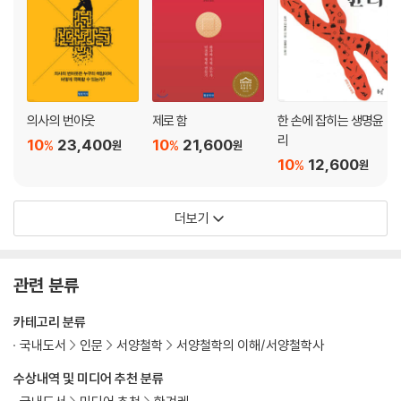
의사의 번아웃
제로 함
한 손에 잡히는 생명윤
리
10
23,400
10
21,600
%
%
원
원
10
12,600
%
원
더보기
관련 분류
카테고리 분류
국내도서
인문
서양철학
서양철학의 이해/서양철학사
수상내역 및 미디어 추천 분류