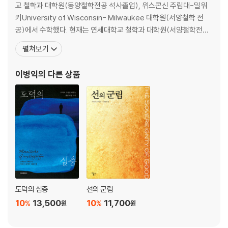
교 철학과 대학원(동양철학전공 석사졸업), 위스콘신 주립대-밀워
키University of Wisconsin- Milwaukee 대학원(서양철학 전
공)에서 수학했다. 현재는 연세대학교 철학과 대학원(서양철학전공)
에서 도덕의 경계 획정과 관련된 박사학위 논문을 쓰고 있다. 동서양
펼쳐보기
의 고전을 모두 레퍼런스로 삼아 도덕의 본질과 영역을 규 명하는 것
이 일생의 목표이다. 논문으로 「장재(張載) 철학 체계에서 법칙의 문
이병익
의 다른 상품
제」(서울대 석사논문), ‘Two conc
도덕의 심층
선의 군림
10
13,500
10
11,700
%
%
원
원