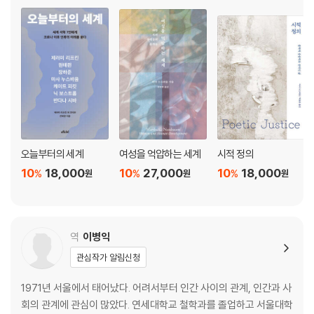
11장 좋은 삶의 취약성: 활동과 재난
12장 좋은 삶의 취약성: 관계적 좋음3부의 부록 인간과 신
막간 2장 운과 비극적 감정
에필로그 비극
13장 관습의 배신: 에우리피데스의 『헤카베』 읽기
참고문헌
색인
오늘부터의 세계
여성을 억압하는 세계
시적 정의
옮긴이 해제
10
18,000
10
27,000
10
18,000
%
%
%
원
원
원
역
이병익
관심작가 알림신청
1971년 서울에서 태어났다. 어려서부터 인간 사이의 관계, 인간과 사
회의 관계에 관심이 많았다. 연세대학교 철학과를 졸업하고 서울대학