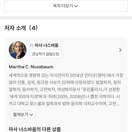
2장 아이스퀼로스와 실천적 갈등
목차 더보기
3장 『안티고네』: 갈등, 시야, 그리고 단순화
1부의 결론
저자 소개
4
2부 플라톤: 연약성 없는 선?
서론
저
마사 너스바움
4장 『프로타고라스』: 실천적 추론의 과학
관심작가 알림신청
막간1장 플라톤의 반(反)비극 희곡
5장 『국가』: 참된 가치와 완전함에서 바라본 관점
Martha C. Nussbaum
6장 알키비아데스의 연설: 『향연』 읽기
세계적으로 영향력 있는 지식인이자 2014년 인터넷(영어)에서 가장
7장 ‘이 이야기는 사실이 아니네’: 『파이드로스』에서의 광기, 이성, 변설
많이 인용, 검색, 링크된 사상가 22위에 선정되었다. 법철학자, 정치
철학자, 윤리학자, 고전학자, 여성학자로서 『포린폴리시』가 선정한
3부 아리스토텔레스: 좋은 삶의 연약성
‘세계 100대 지성’에 두 차례(2005, 2008년)나 뽑힌 석학이다. 시
카고 대학교 로스쿨과 철학과의 법학·윤리학 석좌교수이며, 고전학
서론
과, 신학과, 정치학과에도 소속된 교수다. 미국철학회 회장을 역임했
펼쳐보기
8장 아리스토텔레스의 현상 개념 구하기
고, 비교헌법센터를 설립하였으며 인권프로그램 위원이었다. 유엔대
9장 이성적 동물 그리고 행동에 대한 설명
학 직속 세계개발경제 연구소 자문위원으로서 노벨경제학상 수상자
마사 너스바움
의 다른 상품
10장 비과학적 숙고
인 아마르티아 센과 함께 UN인간개발지수(HDI)를