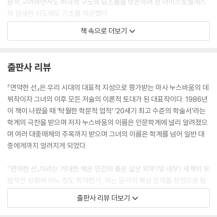
분히 고려하면서도 비극적 구도의 요소들을 보존하려 한 아리스토텔레스
의 섬세한 시도에도 기초를 제공했다.
책 속으로 더보기
우리가 공적 삶에서 공정하게 행위를 잘 하든 아니든, 우리가 다른 사람을
사랑할 수 있고 신경 쓸 수 있든 아니든, 우리가 용감하게 행위 할 기회를
얻든 아니든, 영향을 미친다. 따라서 우리가 현명하고, 혹은 용감하고 혹은
출판사 리뷰
애초부터 공정할 수 있다면, 운의 역할 관련 문제를 굳이 제기하지 않고도
우리가 덕스럽게 행위 할 수 있을 때 혹은 행위 할 수 없을 때, 운이 중요한
『연약한 선』은 우리 시대의 대표적 지성으로 평가받는 마사 누스바움의 데
윤리적 역할을 한다는 것, 그리고 윤리적으로 완전한 삶을 살도록 한다는
뷔작이자 그녀의 이후 모든 저술의 이론적 토대가 된 대표작이다. 1986년
것을 알 수 있다. 시인에게는, 적어도 몇몇 철학자에게도 그렇듯이, 오랜 질
이 책이 나왔을 때 ‘탁월한 학문적 업적’ ‘20세기 최고 수준의 학술서’라는
병으로 일을 못하게 된 사람, 감옥에 갇혀 고문을 당한 사람, 혹은 적에게
학계의 극찬을 받으며 저자 누스바움의 이름은 인문학계에 널리 알려졌으
능욕 당한 후 노예가 된 여인 등은 적어도 인간적 번영을 말할 때 윤리적으
며 여러 대중매체의 주목까지 받으며 그녀의 이름은 학계를 넘어 일반 대
로 중요한 요소일 수 없다는 생각을 부정하기는 매우 어려울 것 같다.
중에게까지 알려지게 되었다.
운에의 노출이 아리스토텔레스 이후 희랍 철학의 주요 주제였음은 의심할
『연약한 선』이라는 거대한 책은 인간의 좋은 삶은 외부(및 내부) 세계의 우
여지가 없다. 헬레니즘 윤리학에서 그런 면이 더 체계적이고 면밀하게 천
발적인 상황에 어느 정도 취약한가, 하는 윤리의 핵심 문제를 정면으로 탐
착되었음에도 여전히 그렇다. 그러나 비극시인들이 몰두한 주제, 즉 인간
구한다. 인간의 삶에서 운이 행복에서 차지하는 중요성에 비해 그에 대한
출판사 리뷰 더보기
이 영위하는 삶을 형성할 때 운의 역할이라는 주제를 플라톤과 아리스토텔
논의는 칸트 윤리학 이래 놀라울 정도로 빈약했는데 누스바움은 그런 흐름
레스가 어느 정도까지 숙고했는지는 그다지 잘 알려지지 않았는데, 실제로
에 정면으로 반발하며 운과 행복이라는 윤리적인 딜레마를 희랍 비극, 플