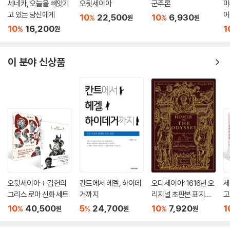
세네카, 오늘을 빼앗기
오뒷세이아
군주론
마
육에 관한 『정치학』 토론에서, 그는 비극에 동기 부여 및 인지적 가치를 귀
고 있는 당신에게
어
10
22,500
10
6,930
%
%
원
원
속시켜 명예로운 지위를 부여한다. 그의 윤리적 견해에 관한 논의를 통해,
10
16,200
1
%
원
우리는 이를 설명하는 데 도움이 되는 그의 사상의 여러 특징을 접하게 되
었다. 그의 윤리학에서의 일반적 인간 중심주의와, 플라톤의 외부적인 ‘신
의 눈’ 관점에 대한 그의 거부는 도덕적 개선을 위하여 신성한 무한한 존재
이 분야 신상품
의 표상이 아닌 선한 ‘인간’ 활동의 이야기로 향하도록 이끈다. 고결한 성품
의 일부이자 올바른 행동에 대한 정보의 원천으로서 그가 감정과 느낌에
부여하는 가치는 자연스럽게 플라톤이 감정에 대한 표현과 호소력 때문에
추방했던 텍스트에 대하여 또 다르게 귀를 기울이게 한다.
헤카베에게 복수는 오래된 것의 붕괴를 거쳐 남은 공간을 채우는 노모스
다. 그것이 유일하게 가능한 대체품인지 우리는 알지 못한다. 그러나 그녀
의 대체품인 것만은 분명하다. ‘나는 모든 것이 제자리를 찾게 할 것’이라고
그녀는 계획을 시작하면서 아가멤논에게 말한다. 관습에 관해서 그녀가
‘노모스가 파괴되면 인간들 사이에서 그런 것은 없어진다’고 말한 적이 있
오뒷세이아 + 김헌의
칸트에서 헤겔, 하이데
오디세이아: 1616년 오
세
그리스 로마 신화 세트
거까지
리지널 초판본 표지디
고
다. 그리고 실제로 노모스를 대체하는 이 새로운 노래는, 노모스와 같지 않
자인 (초판본)
서
다는 것을 보여주고 있다. 노모스처럼 그것은 세계를 제자리에 놓고 거주
10
40,500
5
24,700
10
7,920
1
%
%
%
원
원
원
할 수 있는 곳으로 만들어준다. 그러나 노모스와 달리 그것은 복수자의 생