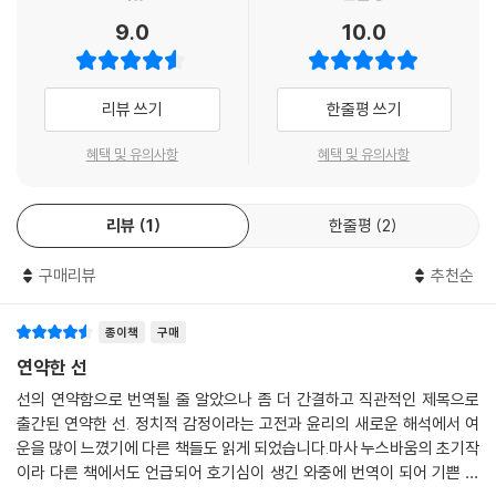
보여준다. 그는 플라톤이 혼란스럽게 만든다고 철학에서 내치려 했던 현상
- [철학사 저널]
톨릭-사회 민주주의적 입장, 존 피니스와 제르맹 그리세즈의 가톨릭-보수
9.0
10.0
들에 대한 면밀한 관찰자이자 보호자다. 아리스토텔레스는 ‘평범한 것으로
주의 입장, 알래스데어 매킨타이어의 가톨릭-공동체주의, 초기 마르크스
돌아가는 길을 우리에게 보여주고, 그것을 흥미와 즐거움의 대상으로 만들
와 그 경향을 따른 후대 마르크스주의자의 인본주의적 마르크스주의, T.
수 있는 전문적인 인간’이다. 누스바움에게 아리스토텔레스는 단순히 존경
H. 그린과 어니스트 바커의 저작으로 대표되는 영국의 자유주의적 사회 민
리뷰 쓰기
한줄평 쓰기
할 만한 독창적인 논리학자가 아니라 인간이 노출될 수밖에 없는 삶의 혼
주주의 전통 등이 그것이다. 이들 사상가 모두가 스스로 아리스토텔레스에
돈 속에서 질서를 찾아내려 한 스승이다.
서 자신들 주장의 근거를 찾고 있다고 해도 틀린 말이 아니다.
혜택 및 유의사항
혜택 및 유의사항
『연약한 선』은 ‘우리의 노력과는 대체로 상관없이 돌아가는 세계 속에 우
현대 세계에서 우리는 다른 동물과 우리의 관계, 그리고 우리의 동물성, 우
리가 살고 있다’는 전제에 대한 검토가 철학에서 충분치 않았으며 그에 대
리뷰
1
한줄평
2
리의 침투 가능한 육체, 우리의 성장과 쇠퇴 등과 우리와의 관계를 잘 설명
한 논의가 필요하다고 촉구하고 있다. 단순히 모호한 개념화를 받아들이고
해줄 수 있는 정치적 접근을 필요로 한다. 그렇다고 동물성에만 부여된 관
는 그것을 반복하지 말고 진지하게 고전적인 텍스트들을 읽으며 그것의 복
구매리뷰
추천순
심과 의무가 존재한다는 것, 그리고 동물성 그 자체는 갖가지 형식을 통해
잡성을 인식할 것을 촉구하고 있다. 누스바움은 우리에게, 거의 역설적으
존중받을 자격이 있다는 것을 인정하기 위해, 인간의 이성적이면서도 도덕
로, 우리가 이성적인 통제를 벗어난 세계에 대한 비극적인 취약성에서 인
종이책
구매
적인 힘과 특별한 도덕적 관심과 의무와의 관련성을 부정할 필요는 없다.
간의 아름다움과 선함의 진정한 원천을 어떻게 찾아야 하는지를 물을 것을
연약한 선
우리는 우리 인간의 지성과 감정의 형식이 실은 동물성의 결단이지 동물성
강요한다.
과 떨어져 있거나 그것과 대조가 되는 것이 아님을 알아야 한다.
선의 연약함으로 번역될 줄 알았으나 좀 더 간결하고 직관적인 제목으로
출간된 연약한 선. 정치적 감정이라는 고전과 윤리의 새로운 해석에서 여
인간 선에 관해 고대 희랍 사상은 이 멋진, 그러나 뚜렷이 보이지는 않는 희
운을 많이 느꼈기에 다른 책들도 읽게 되었습니다.마사 누스바움의 초기작
이라 다른 책에서도 언급되어 호기심이 생긴 와중에 번역이 되어 기쁜 마
망에 깊이 사로잡혀 있었다. 자연 세계 속에서 인간이 처할 수밖에 없는, 그