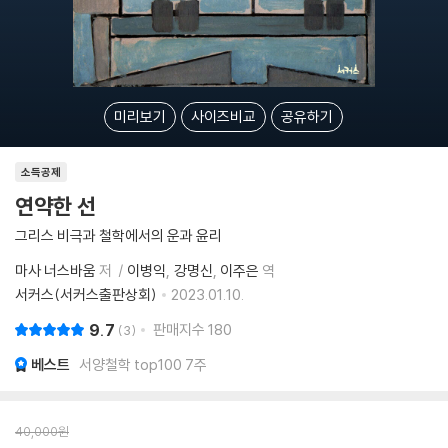
미리보기
사이즈비교
공유하기
소득공제
연약한 선
그리스 비극과 철학에서의 운과 윤리
마사 너스바움
저
이병익
강명신
이주은
역
서커스(서커스출판상회)
2023.01.10.
9.7
판매지수
180
3
베스트
서양철학 top100 7주
40,000
원