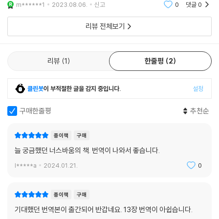
음입니다. 인간적이고 고귀한 심성은 쉽게 변하기 때문에 그토록 소중하다
리고 인간의 본질일 수밖에 없는 수동 상태, 또 이러한 수동 상태에 처했을
m******1
2023.08.06.
신고
0
댓글
0
는 인용을 보고 구
때의 반응인 공포와 분노는 이성 활동이 이들을 안전하게 해줄 수 있다는
믿음, 그를 통해 우리 인간의 삶을 구원할 수 있다는 믿음과 함께하고 나아
리뷰 전체보기
가 이러한 믿음에 자양분이 된다.
비극시 작품들은 철학 저술이 제거하거나 회피할 만한 인간과 운에 대한
리뷰
1
한줄평
2
문제를 정면으로 다루는 경향이 있다. 그런 정면 돌파 과정에서 비극 작품
속 이야기들은 한 문화 전체로 하여금 인간 존재의 상황을 반성하게 만들
클린봇
이 부적절한 글을 감지 중입니다.
설정
고, 다른 한편으로는 그 속에 등장하는 인물들의 복잡다단한 경험을 다루
는 과정에서 운에 좌지우지되기 쉬운 인간의 삶, 우리 상황과 정념의 변덕
구매한줄평
추천순
스러움, 또 우리의 신조들commitments 사이에서 벌어지는 갈등의 표
출 등이 숨김없이 드러난다.
종이책
구매
늘 궁금했던 너스바움의 책. 번역이 나와서 좋습니다.
플라톤이 대화를 이용하는 방식은 어떤 견해를 가지게 된 원인을 제공하거
나, 혹은 우리로 하여금 어떤 문제가 지닌 힘을 느끼도록 하거나, 그도 아니
l*****a
2024.01.21.
0
면 어떤 해결책의 실천적 뿌리와 함축을 설명하는 것이다. 이런 목적에 입
각한 전략의 특징은 동일한 문제에 반응하는 다른 방식의 대안을 제시하고
종이책
구매
그 반응들이 대화가 진행됨에 따라 서로를 ‘검증하도록’ 하는 것이다. 그의
기대했던 번역본이 출간되어 반갑네요. 13장 번역이 아쉽습니다.
작업이 잘 진행되면, 마지막에 가서 우리는 문제의 본질뿐 아니라 우리 앞