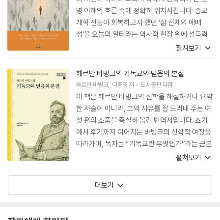
명 이해의 흐름 속에 정확히 위치시킵니다. 종교
개혁 전통이 회복하고자 했던 ‘삶 전체의 예배
성’을 오늘의 일터라는 역사적 현장 위에 설득력
있게 재현합니다. 성경과 역사, 그리고 현대 사회
펼쳐보기
를 잇는 서술은 일터선교가 유행어가 아니라 오랜
신학적 유산의 현대적 전개임을 분명히 보여줍니
헤르만 바빙크의 기독교와 믿음의 본질
다. 특히 성속 이원론을 넘어서는 논의는 개혁신
헤르만 바빙크
,
이동영
저
도서출판 다함
학이 지닌 공공성과 문화적 책임을 다시금 환기합
이 책은 헤르만 바빙크의 신학을 해설하거나 요약
니다. 역사를 성찰하는 신학자의 눈으로 볼 때, 이
한 저술이 아니라, 그의 사유를 잘 드러내 주는 여
책은 오늘의 교회가 어디에서 길을 잃었고 어디로
섯 편의 소품을 충실히 옮긴 번역서입니다. 초기
나아가야 하는지를 차분히 가르쳐 주기에 적극 추
에서 후기까지 이어지는 바빙크의 신학적 여정을
천합니다.
따라가며, 독자는 “기독교란 무엇인가”라는 근본
질문 앞에 다시 서게 됩니다. 네덜란드 개혁신학
펼쳐보기
을 깊이 연구해 온 이동영 박사의 번역은 단순한
언어적 번역을 넘어, 전통에 대한 깊은 이해와 사
더보기
상사적 통찰에 근거한 신학적 작업입니다. 그의
번역은 바빙크 특유의 명료함과 따뜻함을 한국어
의 질서 속에 차분하고 안정되게 정착시킵니다.