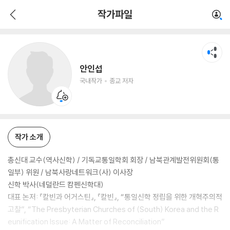
안인섭
작가파일
국내작가
종교 저자
안인섭
국내작가
종교 저자
작가 소개
총신대 교수(역사신학) / 기독교통일학회 회장 / 남북관계발전위원회(통
일부) 위원 / 남북사랑네트워크(사) 이사장
신학 박사(네덜란드 캄펜신학대)
대표 논저: 『칼빈과 어거스틴』, 『칼빈』, “통일신학 정립을 위한 개혁주의적
고찰”, “The Presbyterian Churches of (South) Korea and the R
eunification Issue: A Matter of Reconciliation”