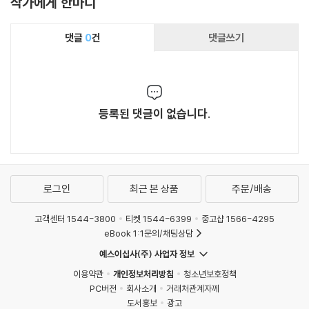
작가에게 한마디
신앙을 지식과 직관, 사랑의 유기적 관계 속에서
조망하는 바빙크의 통찰은 오늘의 교회와 신학을
댓글
0
건
댓글쓰기
깊이 성찰하게 합니다. 이 번역서는 개혁파 신학
이 근대를 통과하며 보편 교회를 향해 어떻게 열
려 있었는지를 분명히 증언합니다. 신앙의 본질을
다시 묻고자 하는 이들에게, 이 책은 신뢰할 수 있
는 안내서가 될 것입니다.
등록된 댓글이 없습니다.
로그인
최근 본 상품
주문/배송
고객센터 1544-3800
티켓 1544-6399
중고샵 1566-4295
eBook 1:1문의/채팅상담
예스이십사(주) 사업자 정보
이용약관
개인정보처리방침
청소년보호정책
PC버전
회사소개
거래처관계자께
도서홍보
광고