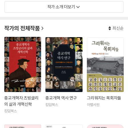
작가 소개 더보기
작가의 전체작품
최신순
종교개혁자 츠빙글리
종교개혁 역사 연구
그리워지는 목회자들
의 삶과 개혁신학
킹덤북스
아벨서원
킹덤북스