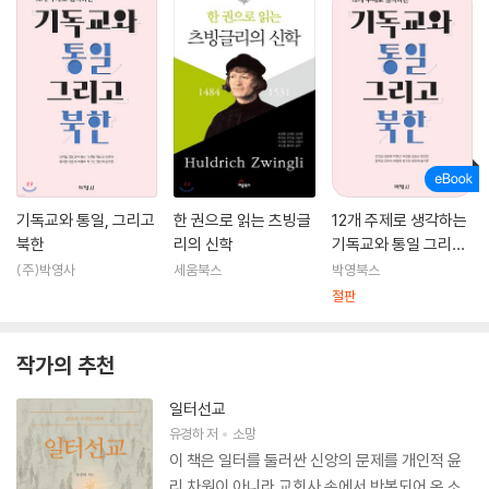
기독교와 통일, 그리고
한 권으로 읽는 츠빙글
12개 주제로 생각하는
북한
리의 신학
기독교와 통일 그리고
북한
(주)박영사
세움북스
박영북스
절판
작가의 추천
일터선교
유경하
저
소망
이 책은 일터를 둘러싼 신앙의 문제를 개인적 윤
리 차원이 아니라 교회사 속에서 반복되어 온 소