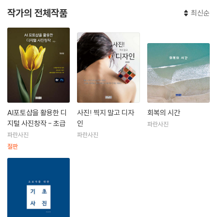
작가의 전체작품
최신순
AI포토샵을 활용한 디
사진! 찍지 말고 디자
회복의 시간
지털 사진창작 - 초급
인
파란사진
파란사진
파란사진
절판