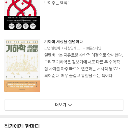
보여주는 역작”
기하학 세상을 설명하다
조던 엘렌버그
저
장영재
역
박부성
브론스테인
감수
엘렌버그는 자유로운 수학적 여정으로 안내한다.
그리고 기하학은 겉보기에 서로 다른 두 수학적
점 사이를 아주 빠르게 연결하는 서사적 통로가
되어준다. 매우 즐겁고 통찰을 주는 책이다.
더보기
작가에게 한마디