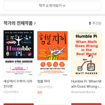
부터 수학을 주제로 한 유튜브 채널 ‘스탠드업 수학(Stand-up Math
작가 소개 더보기
s)’과, 미국 수리과학 연구소가 지원하는 유튜브 채널 ‘넘버필(numberp
hile)’의 한 코너를 맡아 직접 만든 수학 동영상을 올리고 있는데, 누적 조
회수가 1억 뷰를 넘겼다.
작가의 전체작품
최신순
그가 만든 마방진 ‘파커 스퀘어’는 자신의 이름을 딴 것이지만, 그것에 대해
별로(?) 말하고 싶어 하지 않는다. 지은 책으로 『차원이 다른 수학』이 있
다.
세상에서 수학이 사라
험블 파이
Humble Pi: When M
진다면
ath Goes Wrong in
다산사이언스
the Real World
다산사이언스
Riverhead Books
절판