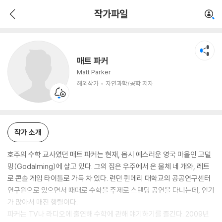
매트 파커
작가파일
해외작가
자연과학/공학 저자
매트 파커
Matt Parker
해외작가
자연과학/공학 저자
작가 소개
호주의 수학 교사였던 매트 파커는 현재, 몹시 예스러운 영국 마을인 고덜
밍(Godalming)에 살고 있다. 그의 집은 우주에서 온 물체 네 개와, 레트
로 콘솔 게임 타이틀로 가득 차 있다. 런던 퀸메리 대학교의 공공연구센터
연구원으로 있으면서 때때로 수학을 주제로 스탠딩 공연을 다니는데, 인기
가 많아서 매진 행렬이다.
파커는 TV나 라디오에 출연해 수학에 관해 얘기하기를 즐긴다. 2009년