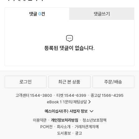
댓글
0
건
댓글쓰기
등록된 댓글이 없습니다.
로그인
최근 본 상품
주문/배송
고객센터 1544-3800
티켓 1544-6399
중고샵 1566-4295
eBook 1:1문의/채팅상담
예스이십사(주) 사업자 정보
이용약관
개인정보처리방침
청소년보호정책
PC버전
회사소개
거래처관계자께
도서홍보
광고