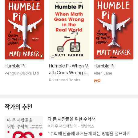
Humble Pi
Humble Pi: When M
Humble Pi
ath Goes Wrong in
Penguin Books Ltd
Allen Lane
the Real World
Riverhead Books
품절
작가의 추천
다 큰 사람들을 위한 수학책
에디 우
저
안혜림
역
반반북스
“수학에 단숨에 빠져들게 하는 방법을 절묘하게