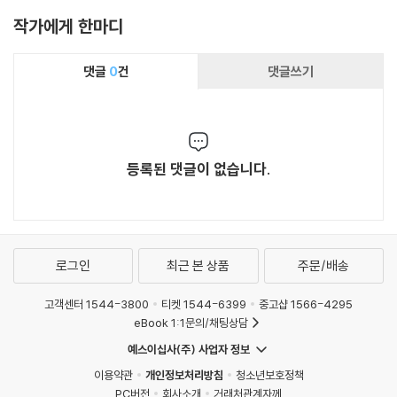
작가에게 한마디
댓글
0
건
댓글쓰기
등록된 댓글이 없습니다.
로그인
최근 본 상품
주문/배송
고객센터 1544-3800
티켓 1544-6399
중고샵 1566-4295
eBook 1:1문의/채팅상담
예스이십사(주) 사업자 정보
이용약관
개인정보처리방침
청소년보호정책
PC버전
회사소개
거래처관계자께