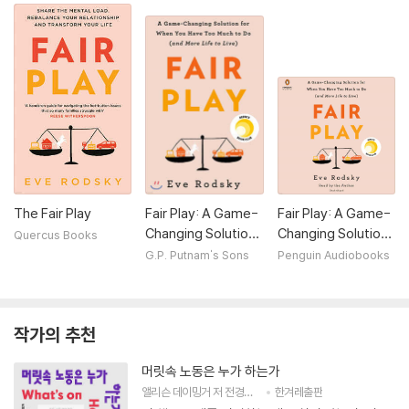
nd More Life to Liv
e)
The Fair Play
Fair Play: A Game-
Fair Play: A Game-
Changing Solution
Changing Solution
Quercus Books
for When You Have
for When You Have
G.P. Putnam's Sons
Penguin Audiobooks
Too Much to Do (a
Too Much to Do (a
nd More Life to Liv
nd More Life to Liv
e)
e)
작가의 추천
머릿속 노동은 누가 하는가
앨리슨 데이밍거
저
전경훈
역
한겨레출판