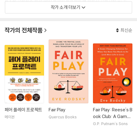
무수한 시행착오 끝에 ‘페어 플레이 프로젝트’를 만들어 성공시킨 그녀는
작가 소개 더보기
현재 이 프로젝트를 전 세계에 알리는 데 힘쓰고 있다. 남편, 세 아이와 함
께 로스앤젤레스에 살고 있다.
작가의 전체작품
최신순
fairplaylife.com│페이스북, 인스타그램 EveRodsky│트위터 eve_ro
dsky
페어 플레이 프로젝트
Fair Play
Fair Play: Reese's B
ook Club: A Game-
메이븐
Quercus Books
Changing Solution
G.P. Putnam's Sons
for When You Have
Too Much to Do (a