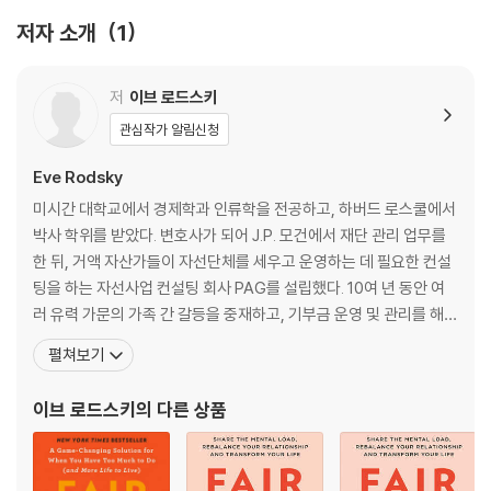
로젝트를 시작할 때다.
저자 소개
1
A REESE'S BOOK CLUB PICK
저
이브 로드스키
"A hands-on, real talk guide for navigating the hot-butto
관심작가 알림신청
n issues that so many families struggle with."--Reese Wi
Eve Rodsky
therspoon
미시간 대학교에서 경제학과 인류학을 전공하고, 하버드 로스쿨에서
Tired, stressed, and in need of more help from your partn
박사 학위를 받았다. 변호사가 되어 J.P. 모건에서 재단 관리 업무를
er? Imagine running your household (and life!) in a new w
한 뒤, 거액 자산가들이 자선단체를 세우고 운영하는 데 필요한 컨설
ay...
팅을 하는 자선사업 컨설팅 회사 PAG를 설립했다. 10여 년 동안 여
러 유력 가문의 가족 간 갈등을 중재하고, 기부금 운영 및 관리를 해
It started with the Sh*t I Do List. Tired of being the "shefault"
온 그녀는 집안일 때문에 삶이 망가지는 경험을 하면서 가사 노동 분
펼쳐보기
parent responsible for all aspects of her busy household, Eve
담의 해결책을 찾아 나서게 되었다. 무수한 시행착오 끝에 ‘페어 플레
Rodsky counted up all the unpaid, invisible work she was doin
이 프로젝트’를 만들어 성공시킨 그녀는 현재 이 프로젝트를 전 세계
이브 로드스키
의 다른 상품
g for her family -- and then sent that list to her husband, askin
에 알리는 데 힘쓰고 있다. 남편, 세 아이
g for things to change. His response was... underwhelming. Ro
dsky realized that simply identifying the issue of unequal labo