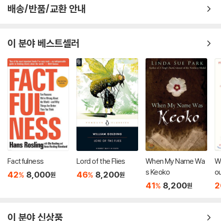
배송/반품/교환 안내
이 분야 베스트셀러
Factfulness
Lord of the Flies
When My Name Wa
Wi
s Keoko
ou
42
8,000
46
8,200
%
%
원
원
Cr
41
8,200
2
%
원
이 분야 신상품