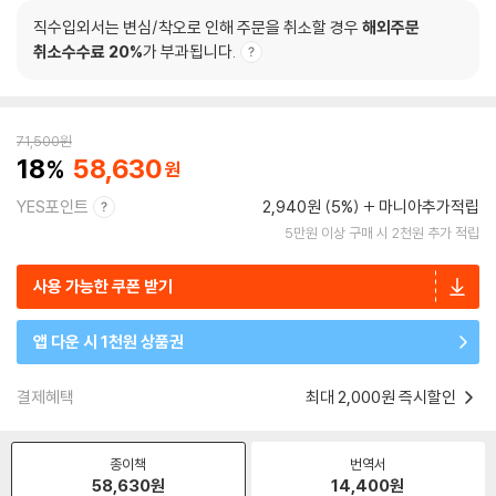
직수입외서는 변심/착오로 인해 주문을 취소할 경우
해외주문
취소수수료 20%
가 부과됩니다.
71,500
원
18
58,630
YES포인트
2,940원 (5%)
마니아추가적립
5만원 이상 구매 시 2천원 추가 적립
사용 가능한 쿠폰 받기
앱 다운 시 1천원 상품권
결제혜택
최대 2,000원 즉시할인
종이책
번역서
58,630
원
14,400
원