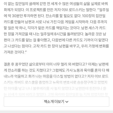
이 없는 집안일의 굴레에 갇힌 전 세계 수 많은 여성들의 삶을 실제로 바꿔
화제가 되었다. 이 프로젝트를 만든 저자 이브 로드스키는 말한다. “일주일
에 딱 30분만 투자하면 된다. 잔소리를 할 필요도 없다. 100장의 집안일
카드를 만들어 남편과 서로 나눠 가진 다음 게임을 시작하라. 다음 주까지
할 일은 딱 하나, 각자가 맡은 카드를 책임지는 것이다. 남편 세스가 카드
한 장을 가져갔을 때 나는 일주일에 8시간을 돌려받았다. 놀라운 것은 남
편이 그 카드를 맡는 걸 좋아했고, 다음번에 다른 카드도 기꺼이 더 맡겠다
고 나섰다는 점이다. 고작 카드 한 장이 남편을 바꾸고, 우리 가정에 변화를
가져온 것이다.”
결혼 후 꿈꾸었던 삶으로부터 이미 너무 멀리 와 버렸다고? 이제는 남편에
게 잔소리를 하는 것도 지쳤다고? 그럼에도 가사 노동과 육아를 혼자 다 해
내느라 억울하고 화가 나는 마음을 다스릴 방법이 없다고? 저자 이브 로드
스키는 하버드 로스쿨을 졸업하고 뉴욕의 변호사로 승승장구하고 있었지
만 아이를 낳고 나니 블루베리를 사 놓지 않았다고 남편한테 핀잔이나 듣
는 신세가 되어 버리고 말았다. 고된 육아와 집안일로 늘 지쳐 있었지만 정
작 무슨 일을 했는지는 잘 기억이 나지 않았다. 그녀는 말한다. “내 인생이
책소개 더보기
망가지는 것을 더 이상 두고 볼 수 없었다. 더 늦기 전에 어떻게든 내 인생
을 구하고 싶었다.” 당신도 아직 늦지 않았다. 지금이 바로 페어 플레이 프