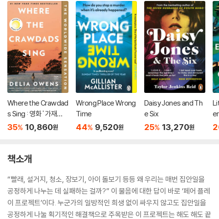
Where the Crawdad
Wrong Place Wrong
Daisy Jones and Th
Li
s Sing : 영화 ' 가재가
Time
e Six
e
노래하는 곳' 원작 소설
35
10,860
44
9,520
25
13,270
2
%
%
%
원
원
원
책소개
“빨래, 설거지, 청소, 장보기, 아이 돌보기 등등 왜 우리는 매번 집안일을
공정하게 나누는 데 실패하는 걸까?” 이 물음에 대한 답이 바로 ‘페어 플레
이 프로젝트’이다. 누군가의 일방적인 희생 없이 싸우지 않고도 집안일을
공정하게 나눌 획기적인 해결책으로 주목받은 이 프로젝트는 해도 해도 끝