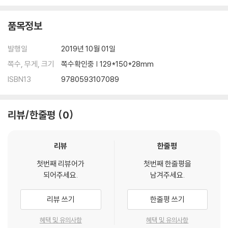
ning in to-dos and lose some of that invisible workload that's
pulling you down. Are you ready to try Fair Play? Let's deal you
품목정보
in.
발행일
2019년 10월 01일
쪽수, 무게, 크기
쪽수확인중 | 129*150*28mm
ISBN13
9780593107089
리뷰/한줄평
0
리뷰
한줄평
첫번째 리뷰어가
첫번째 한줄평을
되어주세요.
남겨주세요.
리뷰 쓰기
한줄평 쓰기
혜택 및 유의사항
혜택 및 유의사항