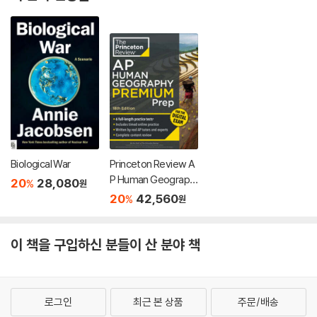
Biological War
Princeton Review A
P Human Geograph
20
28,080
%
원
y Premium Prep, 18t
20
42,560
%
원
h Edition: 6 Practice
Tests + Digital Prac
tice Online + Conte
이 책을 구입하신 분들이 산 분야 책
nt Review
로그인
최근 본 상품
주문/배송