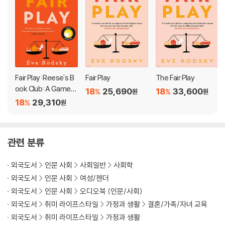
r on the home front wasn't enough: She needed a solution to t
his universal problem. Her sanity, identity, career, and marriag
e depended on it.
The result is Fair Play: a time- and anxiety-saving system that
offers couples a completely new way to divvy up chores and r
esponsibilities. Rodsky interviewed more than five hundred m
Fair Play: Reese's B
Fair Play
The Fair Play
en and women from all walks of life to figure out what the invi
ook Club: A Game-
18
25,690
18
33,600
%
%
원
원
sible work in a family actually entails and how to get it all done
Changing Solution f
18
29,310
%
원
or When You Have T
efficiently. With four easy-to-follow rules, 100 household tas
oo Much to Do (and
ks, and a series of conversation starters for you and your part
More Life to Live)
ner, Fair Play helps you prioritize what's important to your fami
관련 분류
ly and who should take the lead on every chore from laundry t
o homework to dinner.
외국도서
인문 사회
사회일반
사회학
외국도서
인문 사회
여성/젠더
"Winning" this game means rebalancing your home life, reigniti
외국도서
인문 사회
오디오북 (인문/사회)
ng your relationship with your significant other, and reclaiming
외국도서
취미 라이프스타일
가정과 생활
결혼/가족/자녀 교육
your Unicorn Space -- as in, the time to develop the skills and
외국도서
취미 라이프스타일
가정과 생활
passions that keep you interested and interesting. Stop drow