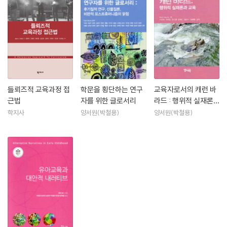
들뢰즈적 교육과정 접
학문을 횡단하는 연구
교육자로서의 캐런 바
근법
자를 위한 글로서리
라드 : 행위적 실재론
과 교육
학지사
양서원(박철용)
양서원(박철용)