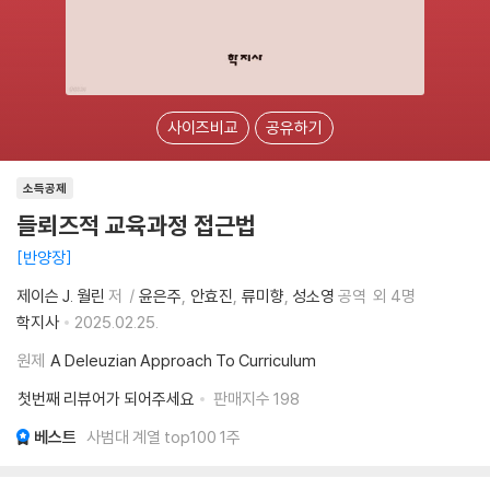
사이즈비교
공유하기
소득공제
들뢰즈적 교육과정 접근법
반양장
제이슨 J. 월린
저
윤은주
안효진
류미향
성소영
공역
외 4명
학지사
2025.02.25.
원제
A Deleuzian Approach To Curriculum
첫번째 리뷰어가 되어주세요
판매지수
198
베스트
사범대 계열 top100 1주