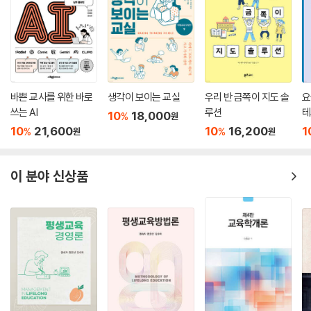
바쁜 교사를 위한 바로
생각이 보이는 교실
우리 반 금쪽이 지도 솔
요
쓰는 AI
루션
테
10
18,000
%
원
w
10
21,600
10
16,200
1
%
%
원
원
과
이 분야 신상품