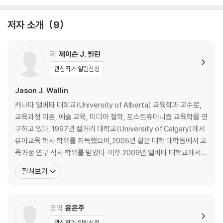
제5장 음악-되기: 교육과정 이론에서의 즉흥연주와 도구주의
저자 소개
9
제6장 불확실한 게임
제7장 나는 거기에 없다: 영화의 시간-이미지, 문화 교육과정 연구, 그리
저
제이슨 J. 월린
고 비시간성 주체의 정치 예술
관심작가 알림신청
제8장 구멍 뚫린 교육과정 만들기: 비시간성, 낯설음 그리고 변이의 정신
Jason J. Wallin
분열적 잠재성
캐나다 앨버타 대학교(University of Alberta) 교육학과 교수로,
교육과정 이론, 예술 교육, 미디어 철학, 포스트휴머니즘 교육학을 연
제9장 기묘한 장치와 괴상한 기계들
구하고 있다. 1997년 캘거리 대학교(University of Calgary)에서
유아교육 학사 학위를 취득했으며,2005년 같은 대학 대학원에서 교
참고문헌
육과정 연구 석사 학위를 받았다. 이후 2009년 앨버타 대학교에서
중등교육 박사학위를 취득했으며, 박사 논문 「Curriculum in a Dele
펼쳐보기
uzian key: Essay on a Pedagogical life」를 통해 들뢰즈 철학을
기반으로 교육과정을 재구성하는 연구를 수행했다
공역
윤은주
관심작가 알림신청