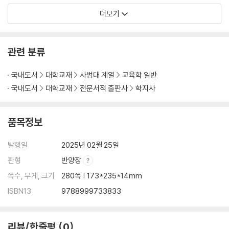
더보기
관련 분류
국내도서
대학교재
사범대 계열
교육학 일반
국내도서
대학교재
전문서적 출판사
학지사
품목정보
발행일
2025년 02월 25일
판형
반양장
쪽수, 무게, 크기
280쪽 | 173*235*14mm
ISBN13
9788999733833
리뷰/한줄평
0