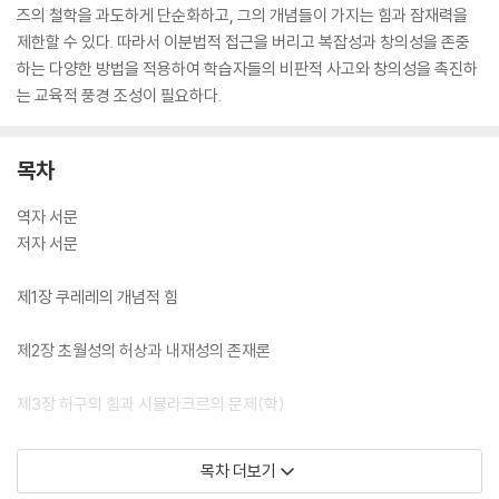
즈의 철학을 과도하게 단순화하고, 그의 개념들이 가지는 힘과 잠재력을
제한할 수 있다. 따라서 이분법적 접근을 버리고 복잡성과 창의성을 존중
하는 다양한 방법을 적용하여 학습자들의 비판적 사고와 창의성을 촉진하
는 교육적 풍경 조성이 필요하다.
목차
역자 서문
저자 서문
제1장 쿠레레의 개념적 힘
제2장 초월성의 허상과 내재성의 존재론
제3장 허구의 힘과 시뮬라크르의 문제(학)
제4장 유목민 되기
목차 더보기