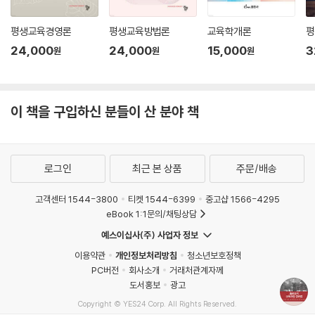
평생교육경영론
평생교육방법론
교육학개론
평
24,000
24,000
15,000
3
원
원
원
이 책을 구입하신 분들이 산 분야 책
로그인
최근 본 상품
주문/배송
고객센터 1544-3800
티켓 1544-6399
중고샵 1566-4295
eBook 1:1문의/채팅상담
예스이십사(주) 사업자 정보
이용약관
개인정보처리방침
청소년보호정책
PC버전
회사소개
거래처관계자께
도서홍보
광고
Copyright © YES24 Corp. All Rights Reserved.
MATOM3