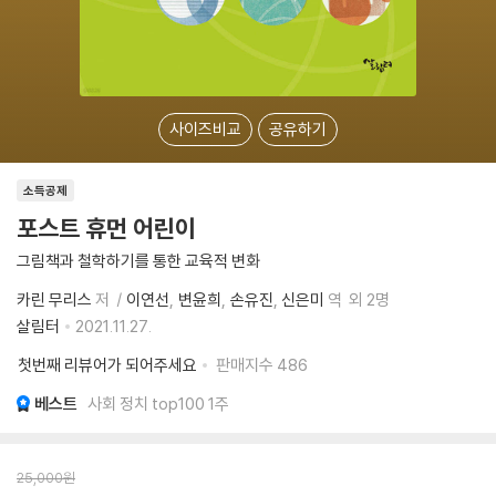
사이즈비교
공유하기
소득공제
포스트 휴먼 어린이
그림책과 철학하기를 통한 교육적 변화
카린 무리스
저
이연선
변윤희
손유진
신은미
역
외 2명
살림터
2021.11.27.
첫번째 리뷰어가 되어주세요
판매지수
486
베스트
사회 정치 top100 1주
25,000
원