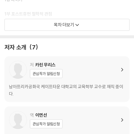
1부 포스트휴먼 철학적 관점
목차 더보기
2장 미궁: 교사교육의 세 가지 목적 실행하기
회절적 일시정지: 회절적 저널
저자 소개
7
3장 이것은 어린이가 아니다
회절적 일시정지: 흉상-젖가슴-아기-여자
회절적 일시정지: 다리, 입과 귀를 확장할 때 필요한 아이디어
저
카린 무리스
관심작가 알림신청
4장 포스트휴먼 어린이
회절적 일시정지: 누나 결혼식의/에 리암의 사진들
남아프리카공화국 케이프타운 대학교의 교육학부 교수로 재직 중이
다.
5장 어린이와 아동기의 형상화
회절적 일시정지: 만들어지고-창조되는 어린이에 대한 신체정신 지도들
역
이연선
6장 존재인식론적 불평등과 기관 없는 듣기
관심작가 알림신청
회절적 일시정지: ‘할머니와 금붕어’ 읽기