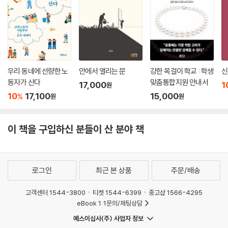
우리 동네에 선량한 노
안에서 열리는 문
강한 목걸이 학교 : 학생
신
동자가 산다
맞춤통합지원 안내서
17,000
1
원
10
17,100
15,000
%
원
원
이 책을 구입하신 분들이 산 분야 책
로그인
최근 본 상품
주문/배송
고객센터 1544-3800
티켓 1544-6399
중고샵 1566-4295
eBook 1:1문의/채팅상담
예스이십사(주) 사업자 정보