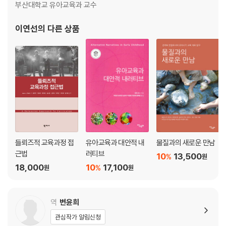
부산대학교 유아교육과 교수
2부 포스트휴먼 내부작용 페다고지
이연선
의 다른 상품
7장 레지오 에밀리아와 어린이와 함께하는 철학을 회절적으로 읽기
8장 교사는 새끼 밴 가오리
회절적 일시정지: 남아공의 새끼 밴 가오리
9장 그림책과 함께 철학하기를 통해 이분법적 사고 뒤흔들기
회절적 일시정지: 앤서니 브라운 이분법적 사고 뒤흔들기 프로젝트
10장 교육을 탈식민지화하기: 총을 든 검은 코끼리와 흰 코끼리
들뢰즈적 교육과정 접
유아교육과 대안적 내
물질과의 새로운 만남
회절적 일시정지: 놀라움
근법
러티브
10
13,500
%
원
18,000
10
17,100
%
원
원
옮긴이 후기
참고 문헌
용어 정리
역
변윤희
관심작가 알림신청