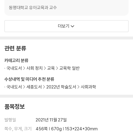
동명대학교 유아교육과 교수
더보기
관련 분류
카테고리 분류
국내도서
사회 정치
교육
교육학 일반
수상내역 및 미디어 추천 분류
국내도서
세종도서
2022년 학술도서
사회과학
품목정보
발행일
2021년 11월 27일
쪽수, 무게, 크기
456쪽 | 670g | 153*224*30mm