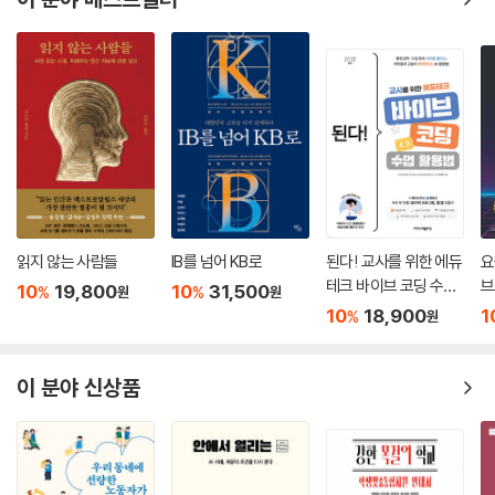
읽지 않는 사람들
IB를 넘어 KB로
된다! 교사를 위한 에듀
요
테크 바이브 코딩 수업
브
10
19,800
10
31,500
%
%
원
원
활용법
h
10
18,900
1
%
원
이 분야 신상품