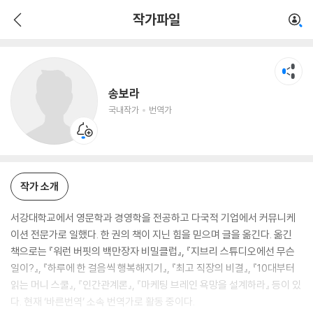
송보라
작가파일
국내작가
번역가
송보라
국내작가
번역가
작가 소개
서강대학교에서 영문학과 경영학을 전공하고 다국적 기업에서 커뮤니케
이션 전문가로 일했다. 한 권의 책이 지닌 힘을 믿으며 글을 옮긴다. 옮긴
책으로는 『워런 버핏의 백만장자 비밀클럽』, 『지브리 스튜디오에선 무슨
일이?』, 『하루에 한 걸음씩 행복해지기』, 『최고 직장의 비결』, 『10대부터
읽는 머니 스쿨』, 『인간관계론』, 『마케팅 브레인 욕망을 설계하라』 등이 있
다. 현재 ‘바른번역’ 소속 번역가로 활동 중이다.