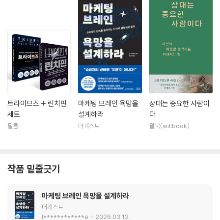
트라이브즈 + 린치핀
마케팅 브레인 욕망을
상대는 중요한 사람이
세트
설계하라
다
필름
더퀘스트
윌북(willbook)
작품 밑줄긋기
마케팅 브레인 욕망을 설계하라
더퀘스트
l************e
2026.03.12.