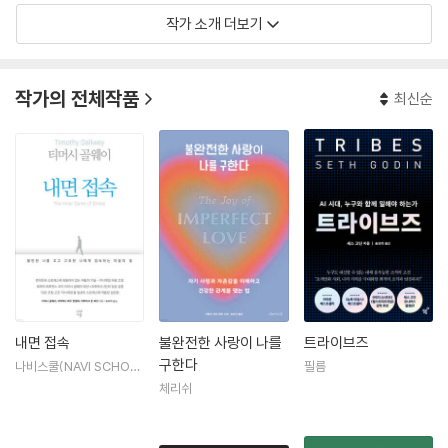
작가 소개 더보기
작가의 전체작품
최신순
내면 접속
불완전한 사랑이 나를
트라이브즈
구한다
나비스쿨(NAVI SCHOO
필름
L)
체리쉬