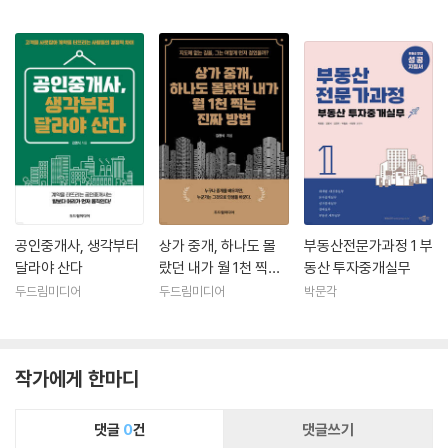
공인중개사, 생각부터
상가 중개, 하나도 몰
부동산전문가과정 1 부
달라야 산다
랐던 내가 월 1천 찍는
동산 투자중개실무
진짜 방법
두드림미디어
두드림미디어
박문각
작가에게 한마디
댓글
0
건
댓글쓰기