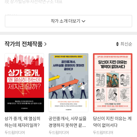
現 상가빌딩투자전략연구소 대표
| 저서 |
작가 소개 더보기
박문각, 《부동산 전문가과정 1》 공저
두드림미디어, 《상가 중개, 하나도 몰랐던 내가 월 1천 찍는 진짜 방법》
작가의 전체작품
최신순
《공인중개사, 생각부터 달라야 산다》
《당신이 지친 이유는 계약이 없어서다》
《공인중개사, 사무실을 경영하지 못하면 끝이다!》
《상가 중개, 왜 열심히 하는데 제자리일까?》는 열심히 뛰는데도 이상하게
계약이 적고, 상담은 많은데 돈이 남지 않는 공인중개사를 위한 책이다. 이
책은 상가 중개가 안 되는 이유를 노력 부족에서 찾지 않는다. 상담이 왜 대
화로 끝나는지, 전속을 왜 받아도 힘이 없는지, 권리금 앞에서 왜 계산이 멈
추는지, 현장에서 왜 설명은 넘치는데 결정은 없는지를 실제 컨설팅 장면
으로 끝까지 보여준다. 그리고 그 답을 막연한 동기부여가 아니라 질문의
상가 중개, 왜 열심히
공인중개사, 사무실을
당신이 지친 이유는 계
순서, 결정의 문장, 보고의 기준, 문서의 흔적, 체크리스트의 구조로 바꿔
하는데 제자리일까?
경영하지 못하면 끝이
약이 없어서다
낸다. 결국 이 책은 더 많이 뛰는 법을 말하는 책이 아니라, 더 정확히 고정
다!
두드림미디어
두드림미디어
두드림미디어
해서 계약이 남는 구조를 만드는 책이다.