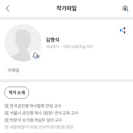
김명식
작가파일
국내작가
어학/교육/학습 저자
김명식
국내작가
어학/교육/학습 저자
이메일
작가 소개
現 한국공인중개사협회 전임 교수
現 서울시 공인중개사 (법정) 연수교육 교수
現 박문각 상가중개실무 일타 교수
現 세종박문각 부동산아카데미학원 원장