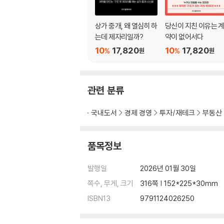
5장. 리더십은 말이 아니라 온도다
상가 중개, 왜 열심히 하
당신이 지친 이유는 
사무실의 기후는 ‘감정 관리’에서 시작된다 180
는데 제자리일까?
약이 없어서다
위기일수록 원칙이 리더를 지켜준다 191
10
17,820
10
17,820
%
%
원
원
사과는 약점이 아니라 리더의 언어다 202
리더십은 결국 감정이 아니라 태도의 반복이다 2
관련 분류
6장. 철학이 없는 사무실은 금세 방향을 잃는다
국내도서
경제 경영
투자/재테크
부동산
철학이 곧 브랜드다. 브랜드가 곧 신뢰다 222
홍보는 기술이 아니라 태도다 231
지역의 신뢰는 하루에 만들어지지 않는다 239
품목정보
직원의 말투가 곧 사무실의 브랜드다 246
한결같음이 결국 브랜딩을 완성한다 257
발행일
2026년 01월 30일
쪽수, 무게, 크기
316쪽 | 152*225*30mm
7장. 사무실을 넘어, 나 자신을 경영하라
ISBN13
9791124026250
사무실의 한계는 대표의 성장 한계와 같다 264