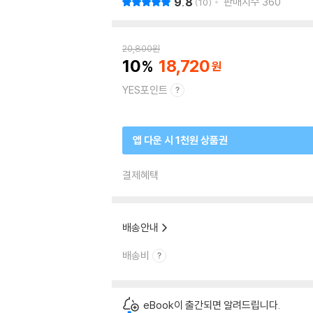
9.8
판매지수
360
10
20,800
원
10
18,720
YES포인트
앱 다운 시 1천원 상품권
결제혜택
배송안내
배송비
eBook이 출간되면 알려드립니다.