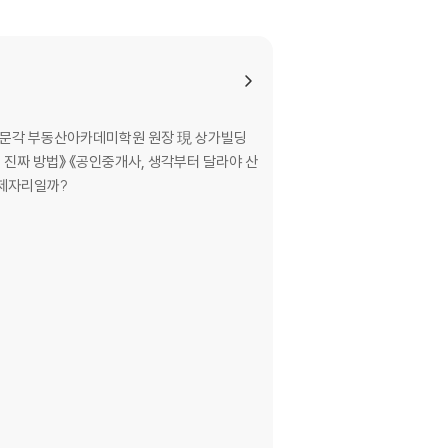
종박문각 부동산아카데미학원 원장 現 상가빌딩
가 중개, 왜 열심히 하는데 제자리일까?