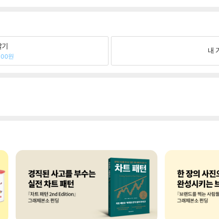
팔기
내 
200원