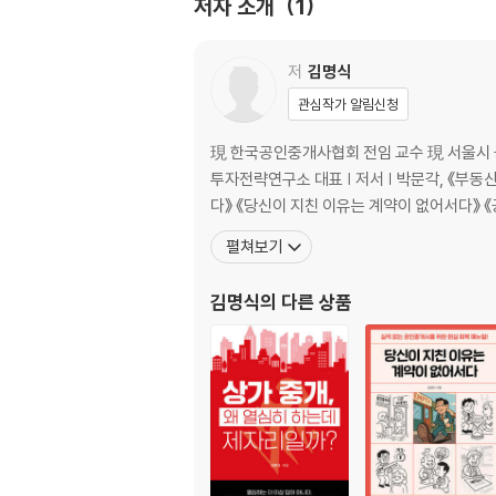
저자 소개
1
채용은 EVP와 온보딩으로 완성된다 73
오래가는 팀은 공정한 약속과 피드백 주기로 굴러
저
김명식
3장. 돈은 사무실의 혈관이다
관심작가 알림신청
돈이 부족한 게 아니라 흐름이 막힌 것이다 94
現 한국공인중개사협회 전임 교수 現 서울시 
광고비는 줄이는 게 아니라 설계하는 것이다 10
투자전략연구소 대표 | 저서 | 박문각, 《부동산 전문가과정 1》 공저 두드림미디어, 《상가 중개, 하나도 몰랐던 내가 월 1천 찍는 진짜 방법》 《공인중개사, 생각부터 달라야 산
인건비는 비용이 아니라 ‘동기부여비’다 112
수익 구조가 바뀌면 대표의 하루가 달라진다 121
펼쳐보기
현금흐름을 만드는 ‘수익 루틴’의 설계법 129
김명식
의 다른 상품
4장. 시스템이 감정을 이긴다
‘좋은 말’보다 ‘보이는 구조’가 더 설득력 있다 13
반복되는 실수는 결국 설계 결함이다 147
감정이 흔들릴수록 운영 기준을 붙잡아야 한다 1
자동보다 중요한 것은 ‘반복의 기준화’다 162
일관성이 품질을 대리한다 171