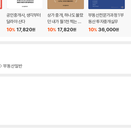
계
공인중개사, 생각부터
상가 중개, 하나도 몰랐
부동산전문가과정 1 부
달라야 산다
던 내가 월 1천 찍는 진
동산 투자중개실무
짜 방법
10
17,820
10
17,820
10
36,000
%
%
%
원
원
원
12
부동산일반